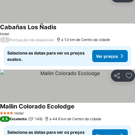
Cabañas Los Ñadis
Hotel
/
a 1.0 km de Centro da cidade
Pontuação não disponível
Selecione as datas para ver os preços
Ver preços
exatos.
Partilhar
Ad
Mallin Colorado Ecolodge
Hotel
4 Estrelas
9,5
Excelente
149
a 44.6 km de Centro da cidade
Selecione as datas para ver os preços