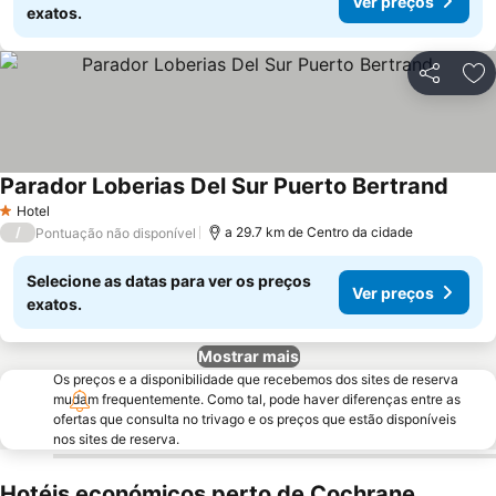
Ver preços
exatos.
Partilhar
Ad
Parador Loberias Del Sur Puerto Bertrand
Hotel
1 Estrelas
/
a 29.7 km de Centro da cidade
Pontuação não disponível
Selecione as datas para ver os preços
Ver preços
exatos.
Mostrar mais
Os preços e a disponibilidade que recebemos dos sites de reserva
mudam frequentemente. Como tal, pode haver diferenças entre as
ofertas que consulta no trivago e os preços que estão disponíveis
nos sites de reserva.
Hotéis económicos perto de Cochrane