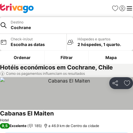
Favoritos
Iniciar
Me
Destino
Cochrane
Check-in/out
Hóspedes e quartos
Escolha as datas
2 hóspedes, 1 quarto.
Ordenar
Filtrar
Mapa
Hotéis económicos em Cochrane, Chile
Como os pagamentos influenciam os resultados
Partilhar
Ad
Cabanas El Maiten
Hotel
9,5
Excelente
185
a 46.9 km de Centro da cidade