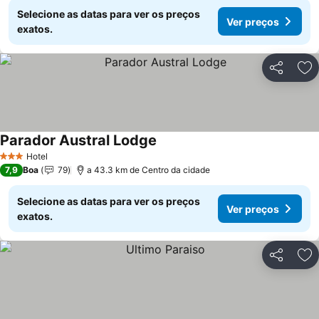
Selecione as datas para ver os preços
Ver preços
exatos.
Partilhar
Ad
Parador Austral Lodge
Hotel
3 Estrelas
7,9
Boa
79
a 43.3 km de Centro da cidade
Selecione as datas para ver os preços
Ver preços
exatos.
Partilhar
Ad