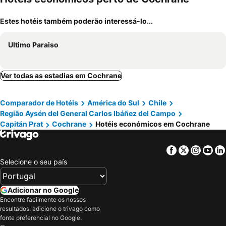
Estes hotéis também poderão interessá-lo...
Ultimo Paraiso
Ver todas as estadias em Cochrane
Comparador de Hotéis
América do Sul
Chile
Região Aysén del General Carlos Ibáñez del Campo
Capitán Prat
Cochrane
Hotéis económicos em Cochrane
Facebook
Twitter
Insta
Yo
Selecione o seu país
Adicionar no Google
Encontre facilmente os nossos
resultados: adicione o trivago como
fonte preferencial no Google.