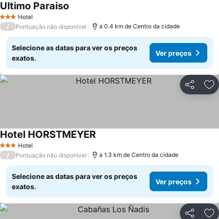
Ultimo Paraiso
Hotel
3 Estrelas
/
a 0.4 km de Centro da cidade
Pontuação não disponível
Selecione as datas para ver os preços
Ver preços
exatos.
Partilhar
Ad
Hotel HORSTMEYER
Hotel
3 Estrelas
/
a 1.3 km de Centro da cidade
Pontuação não disponível
Selecione as datas para ver os preços
Ver preços
exatos.
Partilhar
Ad