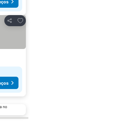
eços
Adicionar aos favoritos
Partilhar
eços
a no