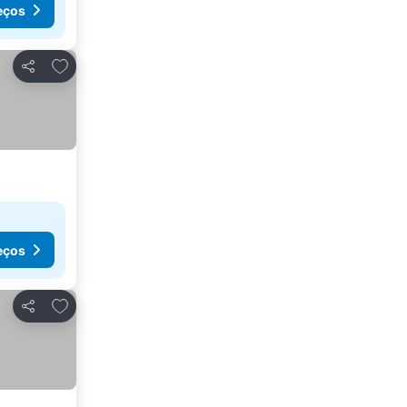
eços
Adicionar aos favoritos
Partilhar
eços
Adicionar aos favoritos
Partilhar