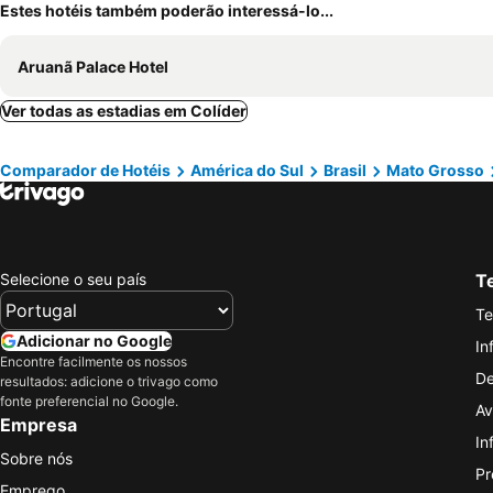
Estes hotéis também poderão interessá-lo...
Aruanã Palace Hotel
Ver todas as estadias em Colíder
Comparador de Hotéis
América do Sul
Brasil
Mato Grosso
Selecione o seu país
Te
Te
Adicionar no Google
In
Encontre facilmente os nossos
De
resultados: adicione o trivago como
fonte preferencial no Google.
Av
Empresa
In
Sobre nós
Pr
Emprego