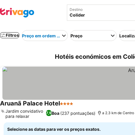
Destino
Filtros
Preço em ordem crescente
Preço
Localiz
Hotéis económicos em Colíd
Aruanã Palace Hotel
4 Estrelas
Jardim convidativo
Boa
(237 pontuações)
7,9
a 2.3 km de Centro
para relaxar
Selecione as datas para ver os preços exatos.