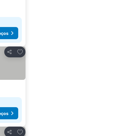
eços
Adicionar aos favoritos
Partilhar
eços
Adicionar aos favoritos
Partilhar