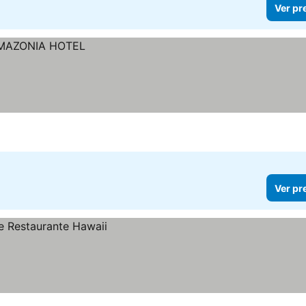
Ver pr
Ver pr