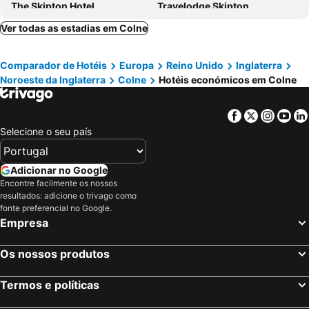
The Skipton Hotel
Travelodge Skipton
1823 Spinning Block
The Coniston Hotel Country Estate & Spa - Skipton
Ver todas as estadias em Colne
Hebden Townhouse
Mitton Hall Hotel
Comparador de Hotéis
Europa
Reino Unido
Inglaterra
Noroeste da Inglaterra
Colne
Hotéis económicos em Colne
Facebook
Twitter
Insta
Yo
Selecione o seu país
Adicionar no Google
Encontre facilmente os nossos
resultados: adicione o trivago como
fonte preferencial no Google.
Empresa
Os nossos produtos
Termos e políticas