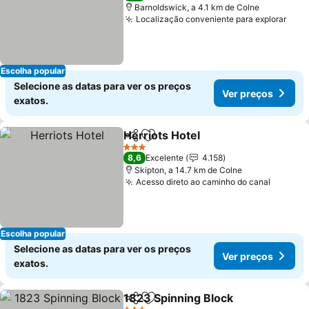
Barnoldswick, a 4.1 km de Colne
Localização conveniente para explorar
Ver 
Escolha popular
Selecione as datas para ver os preços
Ver preços
exatos.
Herriots Hotel
Partilhar
Adicionar aos favoritos
Ver preços
3 Estrelas
8,6
Excelente
4.158
Skipton, a 14.7 km de Colne
Acesso direto ao caminho do canal
Ver pr
Escolha popular
Selecione as datas para ver os preços
Ver preços
exatos.
1823 Spinning Block
Partilhar
Adicionar aos favoritos
Ver p