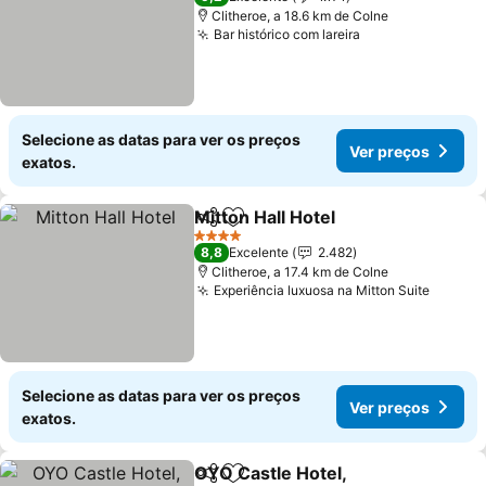
Clitheroe, a 18.6 km de Colne
Bar histórico com lareira
Ver preços
Selecione as datas para ver os preços
Ver preços
exatos.
Mitton Hall Hotel
Partilhar
Adicionar aos favoritos
Ver preço
4 Estrelas
8,8
Excelente
2.482
Clitheroe, a 17.4 km de Colne
Experiência luxuosa na Mitton Suite
Ver pr
Selecione as datas para ver os preços
Ver preços
exatos.
OYO Castle Hotel,
Partilhar
Adicionar aos favoritos