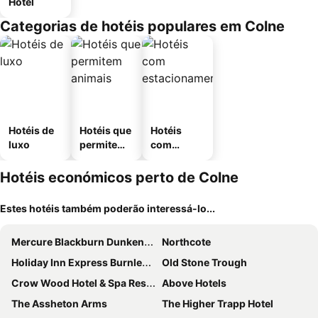
Hotel
Categorias de hotéis populares em Colne
Hotéis de
Hotéis que
Hotéis
luxo
permitem
com
animais
estaciona
mento
Hotéis económicos perto de Colne
Estes hotéis também poderão interessá-lo...
Mercure Blackburn Dunkenhalgh Hotel & Spa
Northcote
Holiday Inn Express Burnley M65, Jct.10 By Ihg
Old Stone Trough
Crow Wood Hotel & Spa Resort
Above Hotels
The Assheton Arms
The Higher Trapp Hotel