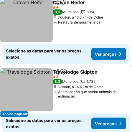
Craven Heifer
Partilhar
Adicionar aos favoritos
Ver preços
2 Estrelas
8,3
Muito boa
895
Skipton, a 16.5 km de Colne
Restaurante gourmet e bar
Ver preços
Selecione as datas para ver os preços
Ver preços
exatos.
Travelodge Skipton
Partilhar
Adicionar aos favoritos
Ver pr
2 Estrelas
8,2
Muito boa
1.732
Skipton, a 14.6 km de Colne
Acomodação que aceita animais de
estimação
Escolha popular
Selecione as datas para ver os preços
Ver preços
exatos.