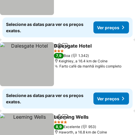
Selecione as datas para ver os preços
Ver preços
exatos.
Dalesgate Hotel
Partilhar
Adicionar aos favoritos
Ver preço
3 Estrelas
7,9
Boa
1.342
Keighley, a 16.4 km de Colne
Farto café da manhã inglês completo
Ver p
Selecione as datas para ver os preços
Ver preços
exatos.
Leeming Wells
Partilhar
Adicionar aos favoritos
Ver preços
4 Estrelas
8,9
Excelente
953
Haworth, a 16.8 km de Colne