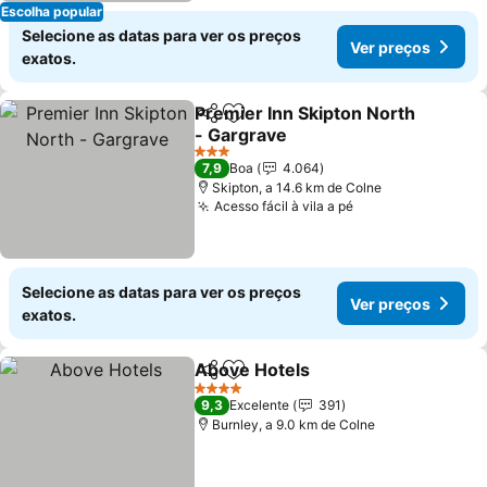
Escolha popular
Selecione as datas para ver os preços
Ver preços
exatos.
Premier Inn Skipton North
Partilhar
Adicionar aos favoritos
- Gargrave
Ver preços
3 Estrelas
7,9
Boa
4.064
Skipton, a 14.6 km de Colne
Acesso fácil à vila a pé
Ver preços
Selecione as datas para ver os preços
Ver preços
exatos.
Above Hotels
Partilhar
Adicionar aos favoritos
Ver preços
4 Estrelas
9,3
Excelente
391
Burnley, a 9.0 km de Colne