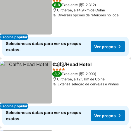
3 Estrelas
8,8
Excelente
2.312
Clitheroe, a 14.9 km de Colne
Diversas opções de refeições no local
Ver 
Escolha popular
Selecione as datas para ver os preços
Ver preços
exatos.
Calf's Head Hotel
Partilhar
Adicionar aos favoritos
Ver preç
4 Estrelas
8,7
Excelente
2.990
Clitheroe, a 12.5 km de Colne
Extensa seleção de cervejas e vinhos
Ver p
Escolha popular
Selecione as datas para ver os preços
Ver preços
exatos.