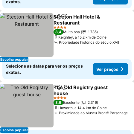
exatos.
Steeton Hall Hotel &
Partilhar
Adicionar aos favoritos
Restaurant
Ver preços
4 Estrelas
8,4
Muito boa
1.785
Keighley, a 15.2 km de Colne
Propriedade histórica do século XVII
Ver pr
Escolha popular
Selecione as datas para ver os preços
Ver preços
exatos.
The Old Registry guest
Partilhar
Adicionar aos favoritos
house
Ver preços
4 Estrelas
8,9
Excelente
2.319
Haworth, a 14.4 km de Colne
Proximidade ao Museu Brontë Parsonage
Ve
Escolha popular