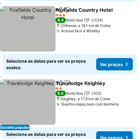
Foxfields Country Hotel
Partilhar
Adicionar aos favoritos
Ve
3 Estrelas
8,4
Muito boa
2.034
Clitheroe, a 18.1 km de Colne
Acesso fácil a Whalley
Ver preços
Selecione as datas para ver os preços
Ver preços
exatos.
Travelodge Keighley
Partilhar
Adicionar aos favoritos
Ver p
2 Estrelas
8,0
Muito boa
1.522
Keighley, a 17.9 km de Colne
Quartos espaçosos com banheira
Ver preç
Escolha popular
Selecione as datas para ver os preços
Ver preços