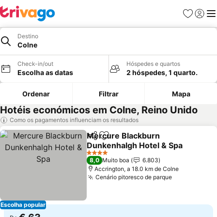
Favoritos
Iniciar
Me
Destino
Colne
Check-in/out
Hóspedes e quartos
Escolha as datas
2 hóspedes, 1 quarto.
Ordenar
Filtrar
Mapa
Hotéis económicos em Colne, Reino Unido
Como os pagamentos influenciam os resultados
Mercure Blackburn
Partilhar
Adicionar aos favoritos
Dunkenhalgh Hotel & Spa
Ver preços
4 Estrelas
8,0
Muito boa
6.803
Accrington, a 18.0 km de Colne
Cenário pitoresco de parque
Ver preços
Escolha popular