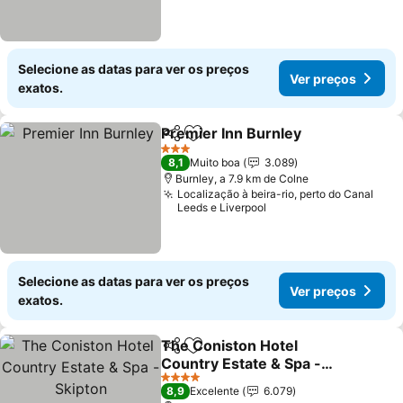
Selecione as datas para ver os preços
Ver preços
exatos.
Premier Inn Burnley
Partilhar
Adicionar aos favoritos
Ver pr
3 Estrelas
8,1
Muito boa
3.089
Burnley, a 7.9 km de Colne
Localização à beira-rio, perto do Canal
Leeds e Liverpool
Selecione as datas para ver os preços
Ver preços
exatos.
The Coniston Hotel
Partilhar
Adicionar aos favoritos
Country Estate & Spa -
Skipton
Ver preços
4 Estrelas
8,9
Excelente
6.079