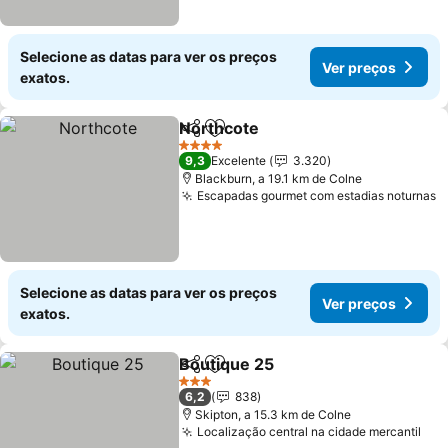
Selecione as datas para ver os preços
Ver preços
exatos.
Northcote
Partilhar
Adicionar aos favoritos
Ver preços
4 Estrelas
9,3
Excelente
3.320
Blackburn, a 19.1 km de Colne
Escapadas gourmet com estadias noturnas
V
Selecione as datas para ver os preços
Ver preços
exatos.
Boutique 25
Partilhar
Adicionar aos favoritos
Ver preços
3 Estrelas
6,2
838
Skipton, a 15.3 km de Colne
Localização central na cidade mercantil
Ver