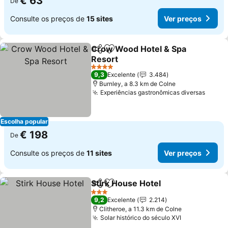
€ 63
De
Consulte os preços de
15 sites
Ver preços
Crow Wood Hotel & Spa
Partilhar
Adicionar aos favoritos
Resort
Ver preços
4 Estrelas
9,3
Excelente
3.484
Burnley, a 8.3 km de Colne
Experiências gastronômicas diversas
Ver p
Escolha popular
€ 198
De
Consulte os preços de
11 sites
Ver preços
Stirk House Hotel
Partilhar
Adicionar aos favoritos
Ver preç
3 Estrelas
9,2
Excelente
2.214
Clitheroe, a 11.3 km de Colne
Solar histórico do século XVI
Ver preços