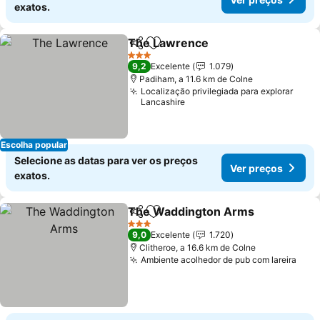
exatos.
The Lawrence
Partilhar
Adicionar aos favoritos
Ver preços
3 Estrelas
9,2
Excelente
1.079
Padiham, a 11.6 km de Colne
Localização privilegiada para explorar
Lancashire
Escolha popular
Selecione as datas para ver os preços
Ver preços
exatos.
The Waddington Arms
Partilhar
Adicionar aos favoritos
Ver
3 Estrelas
9,0
Excelente
1.720
Clitheroe, a 16.6 km de Colne
Ambiente acolhedor de pub com lareira
Ver 