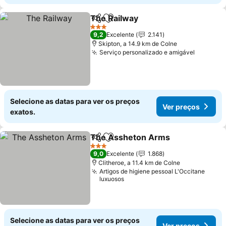
The Railway
Partilhar
Adicionar aos favoritos
Ver preços
3 Estrelas
9,2
Excelente
2.141
Skipton, a 14.9 km de Colne
Serviço personalizado e amigável
Ver pre
Selecione as datas para ver os preços
Ver preços
exatos.
The Assheton Arms
Partilhar
Adicionar aos favoritos
Ver p
3 Estrelas
9,0
Excelente
1.868
Clitheroe, a 11.4 km de Colne
Artigos de higiene pessoal L'Occitane
luxuosos
Selecione as datas para ver os preços
Ver preços