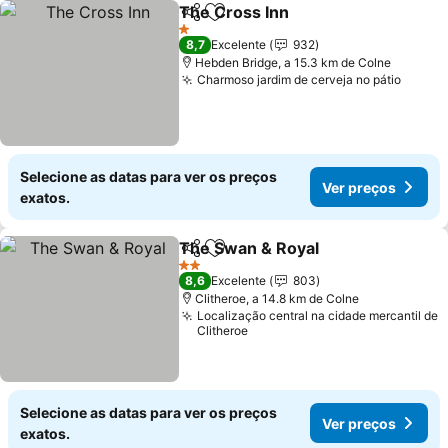
The Cross Inn
Partilhar
Adicionar aos favoritos
Ver preços
1 Estrelas
8,7
Excelente
932
Hebden Bridge, a 15.3 km de Colne
Charmoso jardim de cerveja no pátio
Ver p
Selecione as datas para ver os preços
Ver preços
exatos.
The Swan & Royal
Partilhar
Adicionar aos favoritos
Ver preç
2 Estrelas
8,6
Excelente
803
Clitheroe, a 14.8 km de Colne
Localização central na cidade mercantil de
Clitheroe
Selecione as datas para ver os preços
Ver preços
exatos.