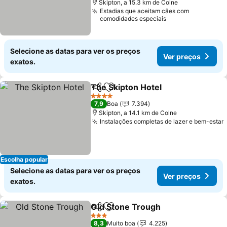
Skipton, a 15.3 km de Colne
Estadias que aceitam cães com
comodidades especiais
Selecione as datas para ver os preços
Ver preços
exatos.
The Skipton Hotel
Partilhar
Adicionar aos favoritos
Ver preç
4 Estrelas
7,9
Boa
7.394
Skipton, a 14.1 km de Colne
Instalações completas de lazer e bem-estar
Escolha popular
Selecione as datas para ver os preços
Ver preços
exatos.
Old Stone Trough
Partilhar
Adicionar aos favoritos
Ver preç
3 Estrelas
8,3
Muito boa
4.225