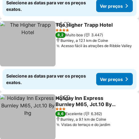
Selecione as datas para ver os preços
Ver preços
exatos.
The Higher Trapp Hotel
Partilhar
Adicionar aos favoritos
Ve
4 Estrelas
8,2
Muito boa
3.447
Burnley, a 12.1 km de Colne
Acesso fácil às atrações de Ribble Valley
Ve
Selecione as datas para ver os preços
Ver preços
exatos.
Holiday Inn Express
Partilhar
Adicionar aos favoritos
Burnley M65, Jct.10 By
Ihg
Ver preços
3 Estrelas
8,6
Excelente
6.362
Burnley, a 9.1 km de Colne
Vistas do terraço e do jardim
Ver preços