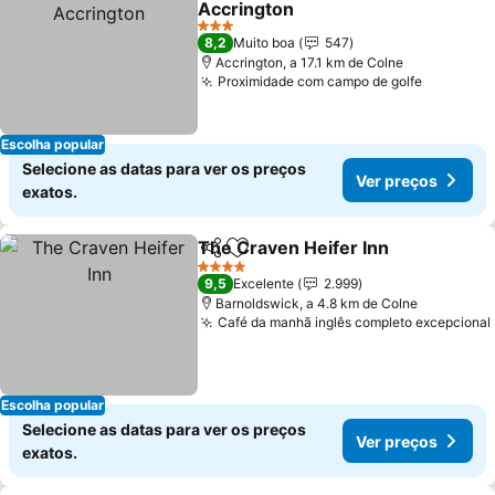
Accrington
Ver preços
3 Estrelas
8,2
Muito boa
547
Accrington, a 17.1 km de Colne
Proximidade com campo de golfe
Ver preç
Escolha popular
Selecione as datas para ver os preços
Ver preços
exatos.
The Craven Heifer Inn
Partilhar
Adicionar aos favoritos
Ver 
4 Estrelas
9,5
Excelente
2.999
Barnoldswick, a 4.8 km de Colne
Café da manhã inglês completo excepcional
Escolha popular
Selecione as datas para ver os preços
Ver preços
exatos.