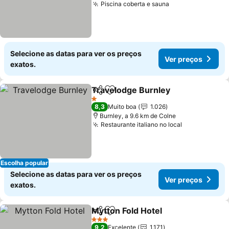
Piscina coberta e sauna
Ver preços
Selecione as datas para ver os preços
Ver preços
exatos.
Travelodge Burnley
Partilhar
Adicionar aos favoritos
Ver pr
1 Estrelas
8,3
Muito boa
1.026
Burnley, a 9.6 km de Colne
Restaurante italiano no local
Ver preços
Escolha popular
Selecione as datas para ver os preços
Ver preços
exatos.
Mytton Fold Hotel
Partilhar
Adicionar aos favoritos
Ver preç
3 Estrelas
9,2
Excelente
1.171