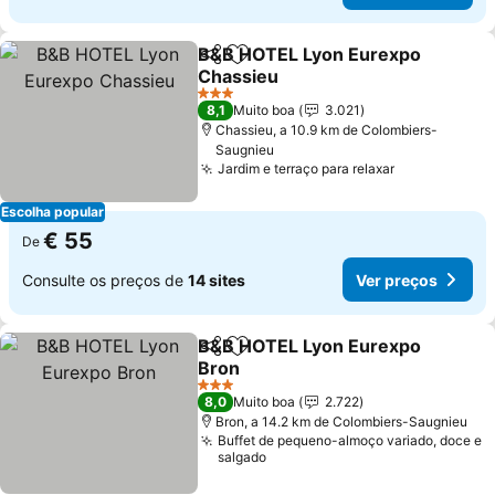
B&B HOTEL Lyon Eurexpo
Partilhar
Adicionar aos favoritos
Chassieu
3 Estrelas
8,1
Muito boa
3.021
Chassieu, a 10.9 km de Colombiers-
Saugnieu
Jardim e terraço para relaxar
Escolha popular
€ 55
De
Consulte os preços de
14 sites
Ver preços
B&B HOTEL Lyon Eurexpo
Partilhar
Adicionar aos favoritos
Bron
3 Estrelas
8,0
Muito boa
2.722
Bron, a 14.2 km de Colombiers-Saugnieu
Buffet de pequeno-almoço variado, doce e
salgado