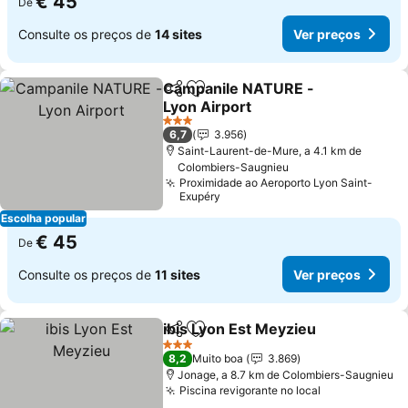
€ 45
De
Consulte os preços de
14 sites
Ver preços
Campanile NATURE -
Partilhar
Adicionar aos favoritos
Lyon Airport
3 Estrelas
6,7
3.956
Saint-Laurent-de-Mure, a 4.1 km de
Colombiers-Saugnieu
Proximidade ao Aeroporto Lyon Saint-
Exupéry
Escolha popular
€ 45
De
Consulte os preços de
11 sites
Ver preços
ibis Lyon Est Meyzieu
Partilhar
Adicionar aos favoritos
3 Estrelas
8,2
Muito boa
3.869
Jonage, a 8.7 km de Colombiers-Saugnieu
Piscina revigorante no local