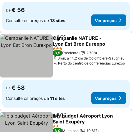
€ 56
De
Consulte os preços de
13 sites
Ver preços
Campanile NATURE -
Partilhar
Adicionar aos favoritos
Lyon Est Bron Eurexpo
3 Estrelas
8,5
Excelente
2.708
Bron, a 14.2 km de Colombiers-Saugnieu
Perto do centro de conferências Eurexpo
€ 58
De
Consulte os preços de
11 sites
Ver preços
ibis budget Aéroport Lyon
Partilhar
Adicionar aos favoritos
Saint Exupéry
2 Estrelas
8,0
Muito boa
10.817