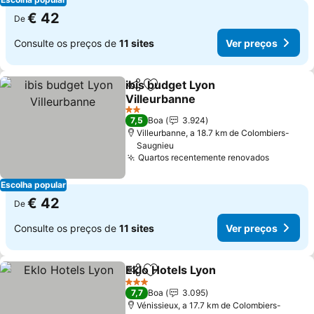
€ 42
De
Consulte os preços de
11 sites
Ver preços
ibis budget Lyon
Partilhar
Adicionar aos favoritos
Villeurbanne
2 Estrelas
7,5
Boa
3.924
Villeurbanne, a 18.7 km de Colombiers-
Saugnieu
Quartos recentemente renovados
Escolha popular
€ 42
De
Consulte os preços de
11 sites
Ver preços
Eklo Hotels Lyon
Partilhar
Adicionar aos favoritos
3 Estrelas
7,7
Boa
3.095
Vénissieux, a 17.7 km de Colombiers-