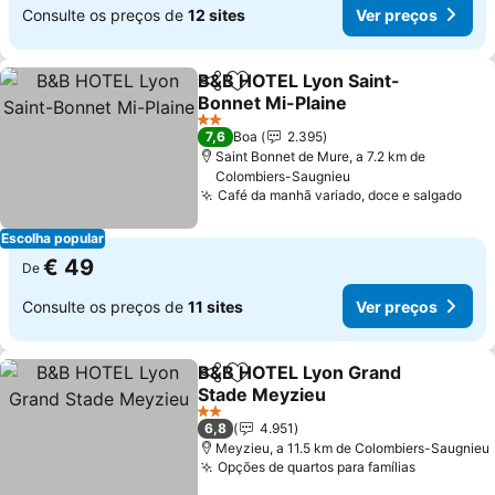
Consulte os preços de
12 sites
Ver preços
B&B HOTEL Lyon Saint-
Partilhar
Adicionar aos favoritos
Bonnet Mi-Plaine
2 Estrelas
7,6
Boa
2.395
Saint Bonnet de Mure, a 7.2 km de
Colombiers-Saugnieu
Café da manhã variado, doce e salgado
Escolha popular
€ 49
De
Consulte os preços de
11 sites
Ver preços
B&B HOTEL Lyon Grand
Partilhar
Adicionar aos favoritos
Stade Meyzieu
2 Estrelas
6,8
4.951
Meyzieu, a 11.5 km de Colombiers-Saugnieu
Opções de quartos para famílias