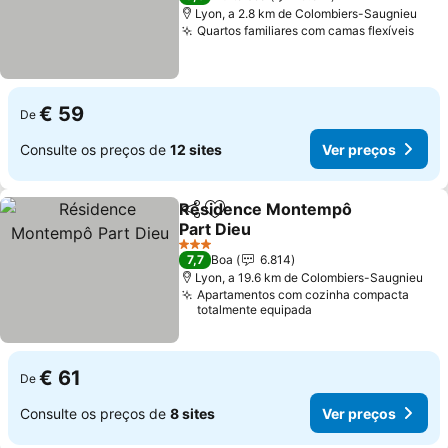
Lyon, a 2.8 km de Colombiers-Saugnieu
Quartos familiares com camas flexíveis
€ 59
De
Consulte os preços de
12 sites
Ver preços
Résidence Montempô
Partilhar
Adicionar aos favoritos
Part Dieu
3 Estrelas
7,7
Boa
6.814
Lyon, a 19.6 km de Colombiers-Saugnieu
Apartamentos com cozinha compacta
totalmente equipada
€ 61
De
Consulte os preços de
8 sites
Ver preços