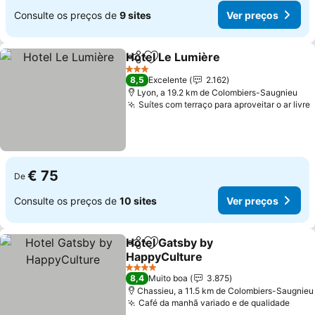
Consulte os preços de
9 sites
Ver preços
Hotel Le Lumière
Partilhar
Adicionar aos favoritos
3 Estrelas
8,5
Excelente
2.162
Lyon, a 19.2 km de Colombiers-Saugnieu
Suítes com terraço para aproveitar o ar livre
€ 75
De
Consulte os preços de
10 sites
Ver preços
Hotel Gatsby by
Partilhar
Adicionar aos favoritos
HappyCulture
4 Estrelas
8,4
Muito boa
3.875
Chassieu, a 11.5 km de Colombiers-Saugnieu
Café da manhã variado e de qualidade