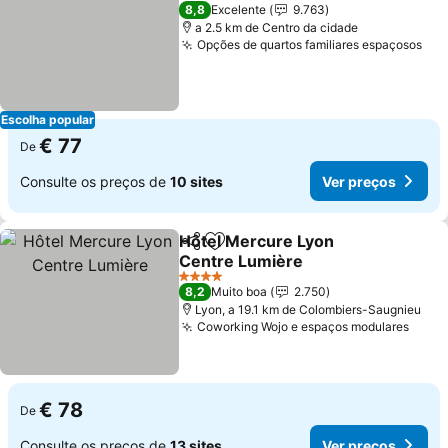
3 Estrelas
8,8
Excelente
9.763
a 2.5 km de Centro da cidade
Opções de quartos familiares espaçosos
Escolha popular
€ 77
De
Consulte os preços de
10 sites
Ver preços
Hôtel Mercure Lyon
Partilhar
Adicionar aos favoritos
Centre Lumière
4 Estrelas
8,2
Muito boa
2.750
Lyon, a 19.1 km de Colombiers-Saugnieu
Coworking Wojo e espaços modulares
€ 78
De
Consulte os preços de
13 sites
Ver preços