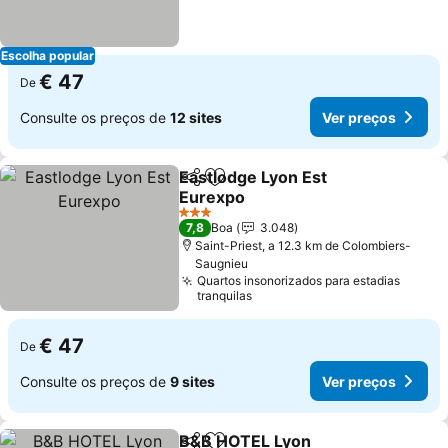
Escolha popular
€ 47
De
Consulte os preços de
12 sites
Ver preços
Eastlodge Lyon Est
Partilhar
Adicionar aos favoritos
Eurexpo
3 Estrelas
7,8
Boa
3.048
Saint-Priest, a 12.3 km de Colombiers-
Saugnieu
Quartos insonorizados para estadias
tranquilas
€ 47
De
Consulte os preços de
9 sites
Ver preços
B&B HOTEL Lyon