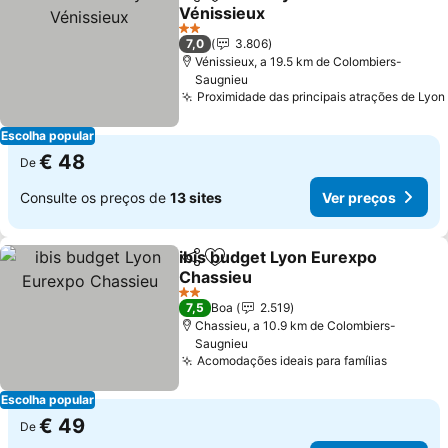
Partilhar
Adicionar aos favoritos
Vénissieux
2 Estrelas
7,0
3.806
Vénissieux, a 19.5 km de Colombiers-
Saugnieu
Proximidade das principais atrações de Lyon
Escolha popular
€ 48
De
Consulte os preços de
13 sites
Ver preços
ibis budget Lyon Eurexpo
Partilhar
Adicionar aos favoritos
Chassieu
2 Estrelas
7,5
Boa
2.519
Chassieu, a 10.9 km de Colombiers-
Saugnieu
Acomodações ideais para famílias
Escolha popular
€ 49
De