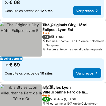
€ 68
De
Consulte os preços de
12 sites
Ver preços
The Originals City, Hôtel
Partilhar
Adicionar aos favoritos
Éclipse, Lyon Est
3 Estrelas
7,1
1.805
Décines-Charpieu, a 14.7 km de Colombiers-
Saugnieu
Restaurante com especialidades regionais
Escolha popular
€ 69
De
Consulte os preços de
10 sites
Ver preços
ibis Styles Lyon
Partilhar
Adicionar aos favoritos
Villeurbanne Parc de la
Tête d'Or
3 Estrelas
8,1
Muito boa
1.562
Villeurbanne, a 19.7 km de Colombiers-