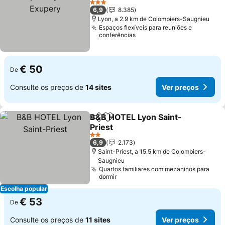
3 Estrelas
6,9
8.385
Lyon, a 2.9 km de Colombiers-Saugnieu
Espaços flexíveis para reuniões e
conferências
€ 50
De
Consulte os preços de
14 sites
Ver preços
B&B HOTEL Lyon Saint-
Partilhar
Adicionar aos favoritos
Priest
2 Estrelas
6,9
2.173
Saint-Priest, a 15.5 km de Colombiers-
Saugnieu
Quartos familiares com mezaninos para
dormir
Escolha popular
€ 53
De
Consulte os preços de
11 sites
Ver preços