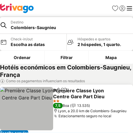
Favoritos
Iniciar
Me
Destino
Colombiers-Saugnieu
Check-in/out
Hóspedes e quartos
Escolha as datas
2 hóspedes, 1 quarto.
Ordenar
Filtrar
Mapa
Hotéis económicos em Colombiers-Saugnieu,
França
Como os pagamentos influenciam os resultados
Première Classe Lyon
Partilhar
Adicionar aos favoritos
Centre Gare Part Dieu
2 Estrelas
7,5
Boa
13.535
Lyon, a 20.0 km de Colombiers-Saugnieu
Estacionamento seguro no local
Escolha popular