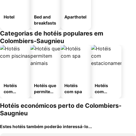
Hotel
Bed and
Aparthotel
breakfasts
Categorias de hotéis populares em
Colombiers-Saugnieu
Hotéis
Hotéis que
Hotéis
Hotéis
com
permitem
com spa
com
piscinas
animais
estaciona
mento
Hotéis económicos perto de Colombiers-
Saugnieu
Estes hotéis também poderão interessá-lo...