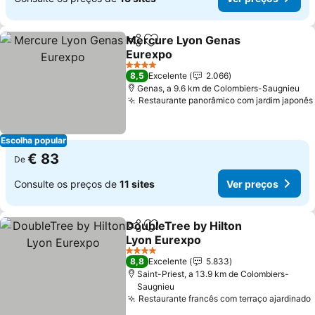
Mercure Lyon Genas
Partilhar
Adicionar aos favoritos
Eurexpo
4 Estrelas
8,5
Excelente
2.066
Genas, a 9.6 km de Colombiers-Saugnieu
Restaurante panorâmico com jardim japonês
Escolha popular
€ 83
De
Consulte os preços de
11 sites
Ver preços
DoubleTree by Hilton
Partilhar
Adicionar aos favoritos
Lyon Eurexpo
4 Estrelas
8,8
Excelente
5.833
Saint-Priest, a 13.9 km de Colombiers-
Saugnieu
Restaurante francês com terraço ajardinado