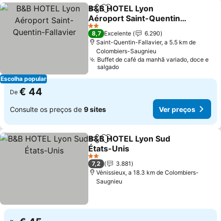
B&B HOTEL Lyon
Partilhar
Adicionar aos favoritos
Aéroport Saint-Quentin-
Fallavier
2 Estrelas
8,7
Excelente
6.290
Saint-Quentin-Fallavier, a 5.5 km de
Colombiers-Saugnieu
Buffet de café da manhã variado, doce e
salgado
Escolha popular
€ 44
De
Consulte os preços de
9 sites
Ver preços
B&B HOTEL Lyon Sud
Partilhar
Adicionar aos favoritos
États-Unis
2 Estrelas
7,2
3.881
Vénissieux, a 18.3 km de Colombiers-
Saugnieu