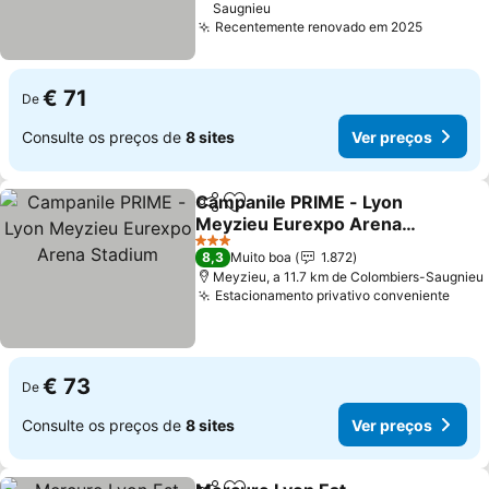
Saugnieu
Recentemente renovado em 2025
€ 71
De
Consulte os preços de
8 sites
Ver preços
Campanile PRIME - Lyon
Partilhar
Adicionar aos favoritos
Meyzieu Eurexpo Arena
Stadium
3 Estrelas
8,3
Muito boa
1.872
Meyzieu, a 11.7 km de Colombiers-Saugnieu
Estacionamento privativo conveniente
€ 73
De
Consulte os preços de
8 sites
Ver preços