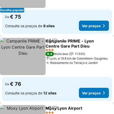
Escolha popular
€ 75
De
Consulte os preços de
8 sites
Ver preços
Campanile PRIME - Lyon
Partilhar
Adicionar aos favoritos
Centre Gare Part Dieu
3 Estrelas
8,4
Muito boa
11.530
Lyon, a 19.8 km de Colombiers-Saugnieu
Relaxamento no Terraço e Jardim
€ 76
De
Consulte os preços de
12 sites
Ver preços
Moxy Lyon Airport
Partilhar
Adicionar aos favoritos