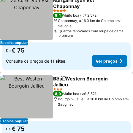
Mercure Lyon Est
Partilhar
Adicionar aos favoritos
Chaponnay
4 Estrelas
8,4
Muito boa
2.572
Chaponnay, a 16.0 km de Colombiers-
Saugnieu
Quartos renovados com roupa de cama
premium
Escolha popular
€ 75
De
Consulte os preços de
11 sites
Ver preços
Best Western Bourgoin
Partilhar
Adicionar aos favoritos
Jallieu
3 Estrelas
8,0
Muito boa
3.521
Bourgoin-Jallieu, a 16.8 km de Colombiers-
Saugnieu
Escolha popular
€ 75
De