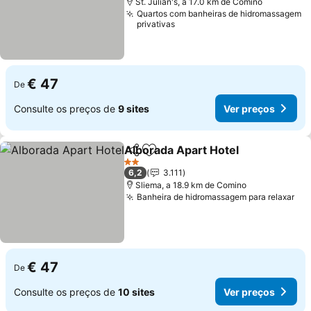
St. Julian's, a 17.0 km de Comino
Quartos com banheiras de hidromassagem
privativas
€ 47
De
Consulte os preços de
9 sites
Ver preços
Alborada Apart Hotel
Partilhar
Adicionar aos favoritos
2 Estrelas
6,2
3.111
Sliema, a 18.9 km de Comino
Banheira de hidromassagem para relaxar
€ 47
De
Consulte os preços de
10 sites
Ver preços