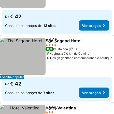
€ 42
De
Consulte os preços de
13 sites
Ver preços
The Segond Hotel
Partilhar
Adicionar aos favoritos
4 Estrelas
8,3
Muito boa
3.633
Xagħra, a 7.0 km de Comino
Design gozitano contemporâneo e boutique
Escolha popular
€ 42
De
Consulte os preços de
7 sites
Ver preços
Hotel Valentina
Partilhar
Adicionar aos favoritos