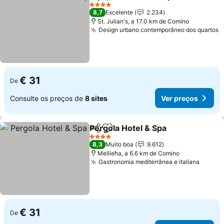
Partilhar
Adicionar aos favoritos
4 Estrelas
8,7
Excelente
2.234
St. Julian's, a 17.0 km de Comino
Design urbano contemporâneo dos quartos
€ 31
De
Consulte os preços de
8 sites
Ver preços
Pergola Hotel & Spa
Partilhar
Adicionar aos favoritos
4 Estrelas
8,3
Muito boa
9.612
Mellieħa, a 6.6 km de Comino
Gastronomia mediterrânea e italiana
€ 31
De