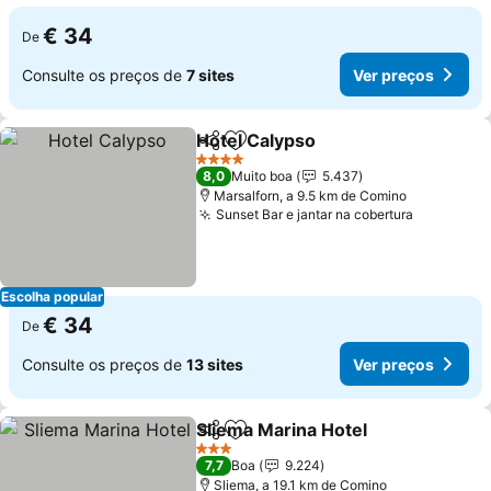
€ 34
De
Consulte os preços de
7 sites
Ver preços
Hotel Calypso
Partilhar
Adicionar aos favoritos
4 Estrelas
8,0
Muito boa
5.437
Marsalforn, a 9.5 km de Comino
Sunset Bar e jantar na cobertura
Escolha popular
€ 34
De
Consulte os preços de
13 sites
Ver preços
Sliema Marina Hotel
Partilhar
Adicionar aos favoritos
3 Estrelas
7,7
Boa
9.224
Sliema, a 19.1 km de Comino