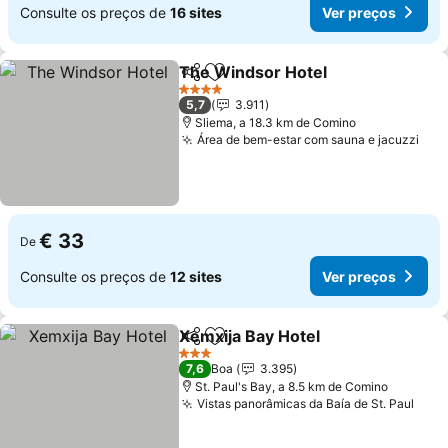
Consulte os preços de
16 sites
Ver preços
The Windsor Hotel
Partilhar
Adicionar aos favoritos
4 Estrelas
5,7
3.911
Sliema, a 18.3 km de Comino
Área de bem-estar com sauna e jacuzzi
€ 33
De
Consulte os preços de
12 sites
Ver preços
Xemxija Bay Hotel
Partilhar
Adicionar aos favoritos
3 Estrelas
7,6
Boa
3.395
St. Paul's Bay, a 8.5 km de Comino
Vistas panorâmicas da Baía de St. Paul