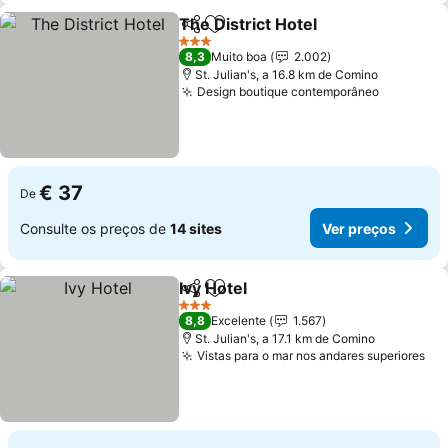
The District Hotel
Partilhar
Adicionar aos favoritos
3 Estrelas
8,3
Muito boa
2.002
St. Julian's, a 16.8 km de Comino
Design boutique contemporâneo
€ 37
De
Consulte os preços de
14 sites
Ver preços
Ivy Hotel
Partilhar
Adicionar aos favoritos
3 Estrelas
8,8
Excelente
1.567
St. Julian's, a 17.1 km de Comino
Vistas para o mar nos andares superiores