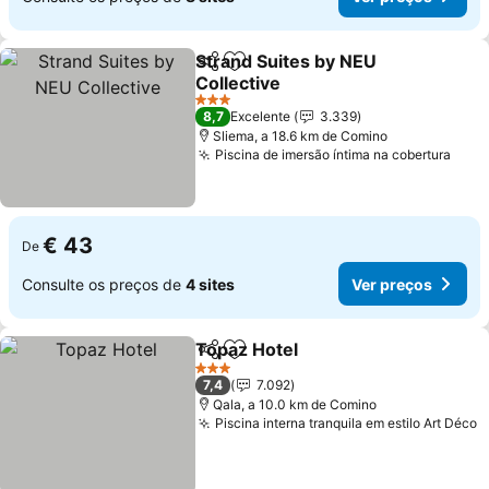
Strand Suites by NEU
Partilhar
Adicionar aos favoritos
Collective
3 Estrelas
8,7
Excelente
3.339
Sliema, a 18.6 km de Comino
Piscina de imersão íntima na cobertura
€ 43
De
Consulte os preços de
4 sites
Ver preços
Topaz Hotel
Partilhar
Adicionar aos favoritos
3 Estrelas
7,4
7.092
Qala, a 10.0 km de Comino
Piscina interna tranquila em estilo Art Déco