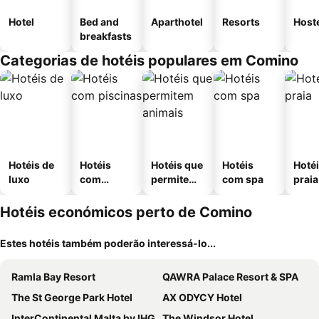
Hotel
Bed and
Aparthotel
Resorts
Host
breakfasts
Categorias de hotéis populares em Comino
Hotéis de
Hotéis
Hotéis que
Hotéis
Hotéi
luxo
com
permitem
com spa
praia
piscinas
animais
Hotéis económicos perto de Comino
Estes hotéis também poderão interessá-lo...
Ramla Bay Resort
QAWRA Palace Resort & SPA
The St George Park Hotel
AX ODYCY Hotel
InterContinental Malta by IHG
The Windsor Hotel