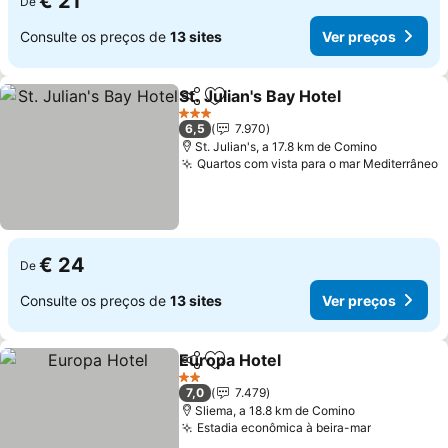
€ 21
De
Consulte os preços de
13 sites
Ver preços
St. Julian's Bay Hotel
Partilhar
Adicionar aos favoritos
3 Estrelas
6,5
7.970
St. Julian's, a 17.8 km de Comino
Quartos com vista para o mar Mediterrâneo
€ 24
De
Consulte os preços de
13 sites
Ver preços
Europa Hotel
Partilhar
Adicionar aos favoritos
2 Estrelas
7,0
7.479
Sliema, a 18.8 km de Comino
Estadia econômica à beira-mar