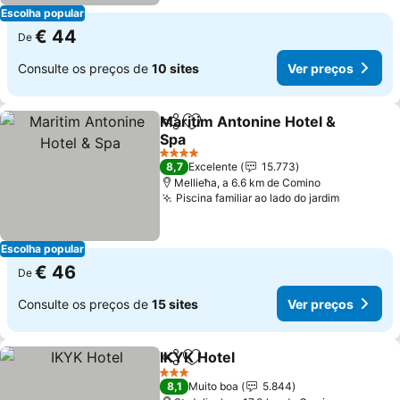
Escolha popular
€ 44
De
Consulte os preços de
10 sites
Ver preços
Maritim Antonine Hotel &
Partilhar
Adicionar aos favoritos
Spa
4 Estrelas
8,7
Excelente
15.773
Mellieħa, a 6.6 km de Comino
Piscina familiar ao lado do jardim
Escolha popular
€ 46
De
Consulte os preços de
15 sites
Ver preços
IKYK Hotel
Partilhar
Adicionar aos favoritos
3 Estrelas
8,1
Muito boa
5.844