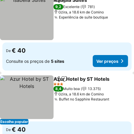
Isabella Suites
Partilhar
Adicionar aos favoritos
9,2
Excelente
781
Gżira, a 18.6 km de Comino
Experiência de suíte boutique
€ 40
De
Consulte os preços de
5 sites
Ver preços
Azur Hotel by ST Hotels
Partilhar
Adicionar aos favoritos
3 Estrelas
8,4
Muito boa
13.375
Gżira, a 18.6 km de Comino
Buffet no Sapphire Restaurant
Escolha popular
€ 40
De