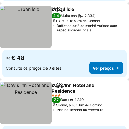
Urban Isle
Partilhar
Adicionar aos favoritos
8,4
Muito boa
2.334
Gżira, a 18.5 km de Comino
Buffet de café da manhã variado com
especialidades locais
€ 48
De
Consulte os preços de
7 sites
Ver preços
Day's Inn Hotel and
Partilhar
Adicionar aos favoritos
Residence
3 Estrelas
7,7
Boa
1.249
Sliema, a 18.9 km de Comino
Piscina sazonal na cobertura