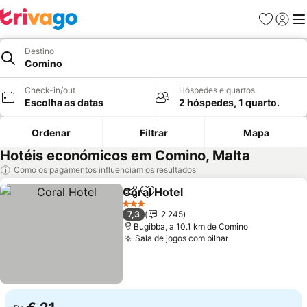
Favoritos
Iniciar
Me
Destino
Comino
Check-in/out
Hóspedes e quartos
Escolha as datas
2 hóspedes, 1 quarto.
Ordenar
Filtrar
Mapa
Hotéis económicos em Comino, Malta
Como os pagamentos influenciam os resultados
Coral Hotel
Partilhar
Adicionar aos favoritos
3 Estrelas
7,3
2.245
Bugibba, a 10.1 km de Comino
Sala de jogos com bilhar