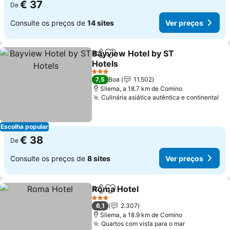
€ 37
De
Consulte os preços de
14 sites
Ver preços
Bayview Hotel by ST
Partilhar
Adicionar aos favoritos
Hotels
3 Estrelas
7,5
Boa
11.502
Sliema, a 18.7 km de Comino
Culinária asiática autêntica e continental
Escolha popular
€ 38
De
Consulte os preços de
8 sites
Ver preços
Roma Hotel
Partilhar
Adicionar aos favoritos
3 Estrelas
6,1
2.307
Sliema, a 18.9 km de Comino
Quartos com vista para o mar