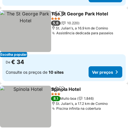
The St George Park Hotel
Partilhar
Adicionar aos favoritos
3 Estrelas
5,6
10.220
St. Julian's, a 16.9 km de Comino
Assistência dedicada para passeios
Escolha popular
€ 34
De
Consulte os preços de
10 sites
Ver preços
Spinola Hotel
Partilhar
Adicionar aos favoritos
3 Estrelas
8,1
Muito boa
1.846
St. Julian's, a 17.2 km de Comino
Piscina infinita na cobertura