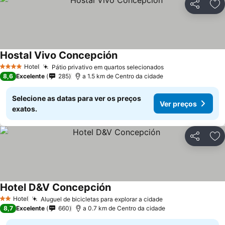
Partilhar
Ad
Hostal Vivo Concepción
Ver preços
Hotel
Pátio privativo em quartos selecionados
Ver preços
4 Estrelas
8,6
Excelente
285
a 1.5 km de Centro da cidade
Selecione as datas para ver os preços
Ver preços
exatos.
Partilhar
Ad
Hotel D&V Concepción
Ver preços
Hotel
Aluguel de bicicletas para explorar a cidade
Ver preços
2 Estrelas
8,7
Excelente
660
a 0.7 km de Centro da cidade