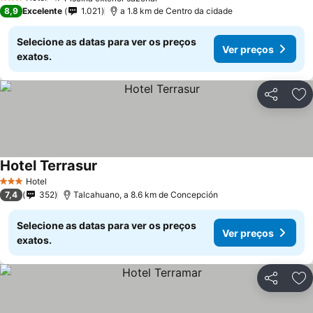
Ver preços
3 Estrelas
8,9
Excelente
1.021
a 1.8 km de Centro da cidade
Selecione as datas para ver os preços
Ver preços
exatos.
Partilhar
Ad
Hotel Terrasur
Ver preços
Hotel
3 Estrelas
7,4
352
Talcahuano, a 8.6 km de Concepción
Selecione as datas para ver os preços
Ver preços
exatos.
Partilhar
Ad