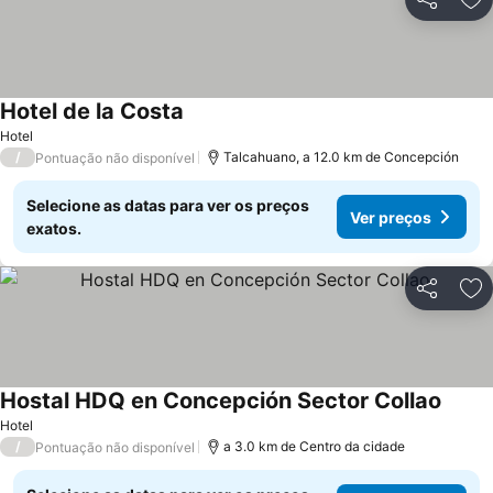
Partilhar
Ad
Hotel de la Costa
Ver preços
Hotel
/
Talcahuano, a 12.0 km de Concepción
Pontuação não disponível
Selecione as datas para ver os preços
Ver preços
exatos.
Partilhar
Ad
Hostal HDQ en Concepción Sector Collao
Ver p
Hotel
/
a 3.0 km de Centro da cidade
Pontuação não disponível