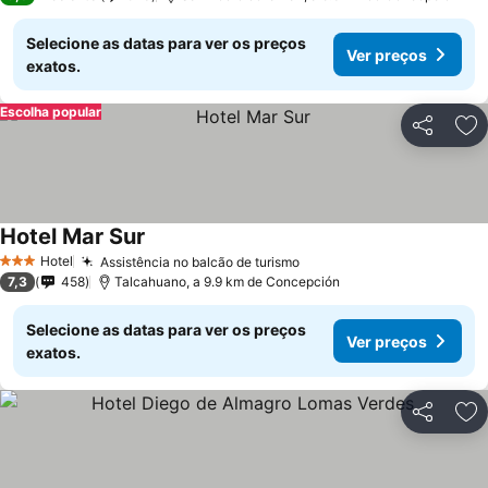
Selecione as datas para ver os preços
Ver preços
exatos.
Escolha popular
Partilhar
Ad
Hotel Mar Sur
Ver preços
Hotel
Assistência no balcão de turismo
Ver preços
3 Estrelas
7,3
458
Talcahuano, a 9.9 km de Concepción
Selecione as datas para ver os preços
Ver preços
exatos.
Partilhar
Ad