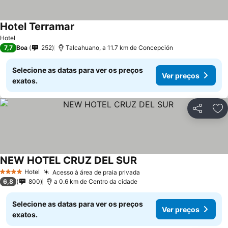
Hotel Terramar
Ver preços
Hotel
7,7
Boa
252
Talcahuano, a 11.7 km de Concepción
Selecione as datas para ver os preços
Ver preços
exatos.
Partilhar
Ad
NEW HOTEL CRUZ DEL SUR
Ver preços
Hotel
Acesso à área de praia privada
Ver preços
4 Estrelas
6,8
800
a 0.6 km de Centro da cidade
Selecione as datas para ver os preços
Ver preços
exatos.