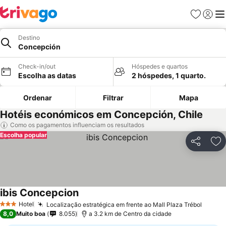
Favoritos
Iniciar
Me
Destino
Concepción
Check-in/out
Hóspedes e quartos
Escolha as datas
2 hóspedes, 1 quarto.
Ordenar
Filtrar
Mapa
Hotéis económicos em Concepción, Chile
Como os pagamentos influenciam os resultados
Escolha popular
Partilhar
Ad
ibis Concepcion
Ver preços
Hotel
Localização estratégica em frente ao Mall Plaza Trébol
Ver p
3 Estrelas
8,0
Muito boa
8.055
a 3.2 km de Centro da cidade