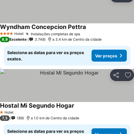
Wyndham Concepcion Pettra
Ver preços
Hotel
Instalações completas de spa
Ver preços
4 Estrelas
8,9
Excelente
3.748
a 3.4 km de Centro da cidade
Selecione as datas para ver os preços
Ver preços
exatos.
Partilhar
Ad
Hostal Mi Segundo Hogar
Ver preços
Hotel
1 Estrelas
7,3
189
a 1.0 km de Centro da cidade
Selecione as datas para ver os preços