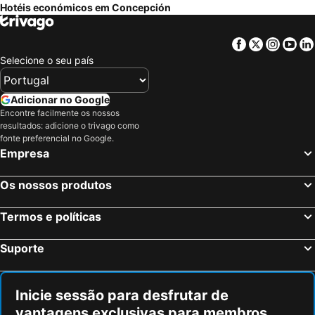
Hotéis económicos em Concepción
Facebook
Twitter
Insta
Yo
Selecione o seu país
Adicionar no Google
Encontre facilmente os nossos
resultados: adicione o trivago como
fonte preferencial no Google.
Empresa
Os nossos produtos
Termos e políticas
Suporte
Inicie sessão para desfrutar de
vantagens exclusivas para membros