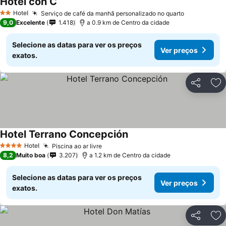
Hotel con C
Ver preços
Hotel
Serviço de café da manhã personalizado no quarto
Ver preços
2 Estrelas
9,0
Excelente
1.418
a 0.9 km de Centro da cidade
Selecione as datas para ver os preços
Ver preços
exatos.
Partilhar
Ad
Hotel Terrano Concepción
Ver preços
Hotel
Piscina ao ar livre
Ver preços
4 Estrelas
8,2
Muito boa
3.207
a 1.2 km de Centro da cidade
Selecione as datas para ver os preços
Ver preços
exatos.
Partilhar
Ad