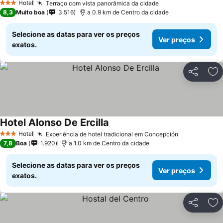
Hotel
Terraço com vista panorâmica da cidade
Ver preços
3 Estrelas
8,3
Muito boa
3.516
a 0.9 km de Centro da cidade
Selecione as datas para ver os preços
Ver preços
exatos.
Partilhar
Ad
Hotel Alonso De Ercilla
Ver preços
Hotel
Experiência de hotel tradicional em Concepción
Ver preços
3 Estrelas
7,8
Boa
1.920
a 1.0 km de Centro da cidade
Selecione as datas para ver os preços
Ver preços
exatos.
Partilhar
Ad