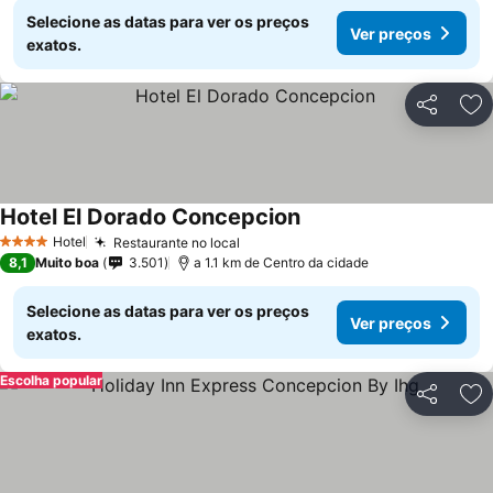
Selecione as datas para ver os preços
Ver preços
exatos.
Partilhar
Ad
Hotel El Dorado Concepcion
Ver preços
Hotel
Restaurante no local
Ver preços
4 Estrelas
8,1
Muito boa
3.501
a 1.1 km de Centro da cidade
Selecione as datas para ver os preços
Ver preços
exatos.
Escolha popular
Partilhar
Ad