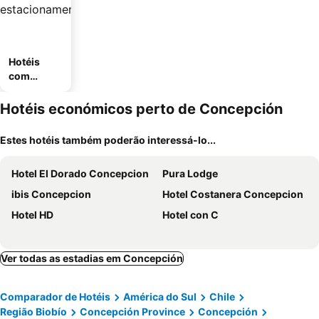
Hotéis
com
estaciona
mento
Hotéis económicos perto de Concepción
Estes hotéis também poderão interessá-lo...
Hotel El Dorado Concepcion
Pura Lodge
ibis Concepcion
Hotel Costanera Concepcion
Hotel HD
Hotel con C
Ver todas as estadias em Concepción
Comparador de Hotéis
América do Sul
Chile
Região Biobío
Concepción Province
Concepción