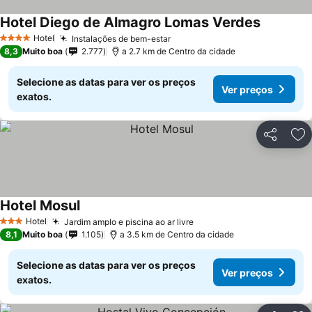
Hotel Diego de Almagro Lomas Verdes
Ver preço
Hotel
Instalações de bem-estar
Ver preços
4 Estrelas
8,3
Muito boa
2.777
a 2.7 km de Centro da cidade
Selecione as datas para ver os preços
Ver preços
exatos.
Partilhar
Ad
Hotel Mosul
Ver preços
Hotel
Jardim amplo e piscina ao ar livre
Ver preços
3 Estrelas
8,1
Muito boa
1.105
a 3.5 km de Centro da cidade
Selecione as datas para ver os preços
Ver preços
exatos.