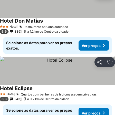
Hotel Don Matías
Ver preços
Hotel
Restaurante peruano autêntico
Ver preços
3 Estrelas
6,9
336
a 1.2 km de Centro da cidade
Selecione as datas para ver os preços
Ver preços
exatos.
Partilhar
Ad
Hotel Eclipse
Ver preços
Hotel
Quartos com banheiras de hidromassagem privativas
Ver preç
2 Estrelas
6,3
243
a 0.2 km de Centro da cidade
Selecione as datas para ver os preços
Ver preços