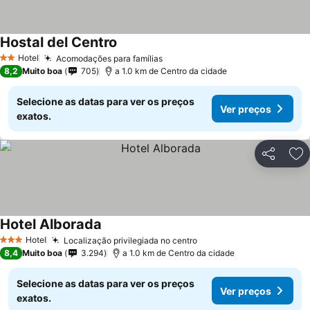
Hostal del Centro
Ver preços
Hotel
Acomodações para famílias
Ver preços
2 Estrelas
8,2
Muito boa
705
a 1.0 km de Centro da cidade
Selecione as datas para ver os preços
Ver preços
exatos.
Partilhar
Ad
Hotel Alborada
Ver preços
Hotel
Localização privilegiada no centro
Ver preços
3 Estrelas
8,4
Muito boa
3.294
a 1.0 km de Centro da cidade
Selecione as datas para ver os preços
Ver preços
exatos.