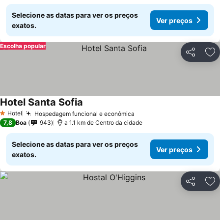
Selecione as datas para ver os preços
Ver preços
exatos.
Escolha popular
Partilhar
Ad
Hotel Santa Sofia
Ver preços
Hotel
Hospedagem funcional e econômica
Ver preços
1 Estrelas
7,8
Boa
943
a 1.1 km de Centro da cidade
Selecione as datas para ver os preços
Ver preços
exatos.
Partilhar
Ad