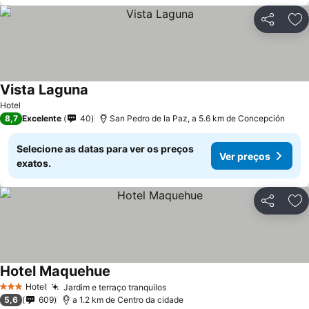
Partilhar
Ad
Vista Laguna
Ver preços
Hotel
8,7
Excelente
40
San Pedro de la Paz, a 5.6 km de Concepción
Selecione as datas para ver os preços
Ver preços
exatos.
Partilhar
Ad
Hotel Maquehue
Ver preços
Hotel
Jardim e terraço tranquilos
Ver preços
3 Estrelas
5,6
609
a 1.2 km de Centro da cidade