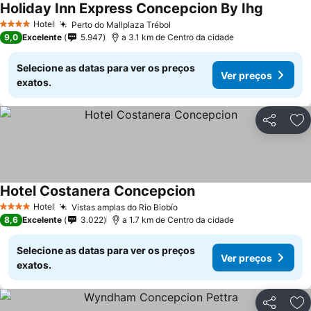
Holiday Inn Express Concepcion By Ihg
Ver preç
Hotel
Perto do Mallplaza Trébol
Ver preços
4 Estrelas
9,0
Excelente
5.947
a 3.1 km de Centro da cidade
Selecione as datas para ver os preços
Ver preços
exatos.
Partilhar
Ad
Hotel Costanera Concepcion
Ver preços
Hotel
Vistas amplas do Rio Biobío
Ver preços
4 Estrelas
8,6
Excelente
3.022
a 1.7 km de Centro da cidade
Selecione as datas para ver os preços
Ver preços
exatos.
Partilhar
Ad