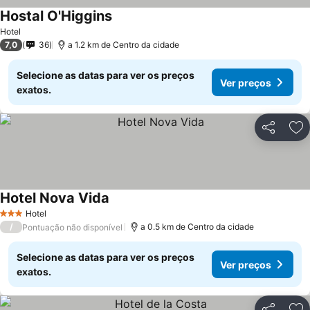
Hostal O'Higgins
Ver preços
Hotel
7,0
36
a 1.2 km de Centro da cidade
Selecione as datas para ver os preços
Ver preços
exatos.
Partilhar
Ad
Hotel Nova Vida
Ver preços
Hotel
3 Estrelas
/
a 0.5 km de Centro da cidade
Pontuação não disponível
Selecione as datas para ver os preços
Ver preços
exatos.