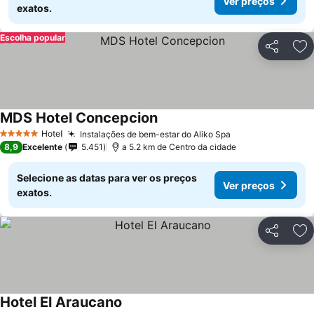
Ver preços
exatos.
Escolha popular
Partilhar
Ad
MDS Hotel Concepcion
Ver preços
Hotel
Instalações de bem-estar do Aliko Spa
Ver preços
5 Estrelas
8,9
Excelente
5.451
a 5.2 km de Centro da cidade
Selecione as datas para ver os preços
Ver preços
exatos.
Partilhar
Ad
Hotel El Araucano
Ver preços