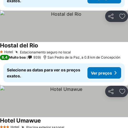
exatos.
Partilhar
Ad
Hostal del Rio
Ver preços
Hotel
Estacionamento seguro no local
Ver preços
1 Estrelas
8,4
Muito boa
939
San Pedro de la Paz, a 0.8 km de Concepción
Selecione as datas para ver os preços
Ver preços
exatos.
Partilhar
Ad
Hotel Umawue
Ver preços
Hotel
Piscina exterior sazonal