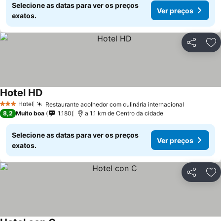
Selecione as datas para ver os preços
Ver preços
exatos.
Partilhar
Ad
Hotel HD
Ver preços
Hotel
Restaurante acolhedor com culinária internacional
Ver preço
3 Estrelas
8,2
Muito boa
1.180
a 1.1 km de Centro da cidade
Selecione as datas para ver os preços
Ver preços
exatos.
Partilhar
Ad