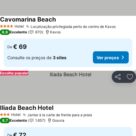
Cavomarina Beach
Hotel
Localização privilegiada perto do centro de Kavos
4 Estrelas
8,6
Excelente
670
Kavos
€ 69
De
Consulte os preços de
3 sites
Ver preços
Escolha popular
Partilhar
Ad
Iliada Beach Hotel
Hotel
Jantar à la carte de frente para a praia
3 Estrelas
8,7
Excelente
1.657
Gouvia
€ 72
De