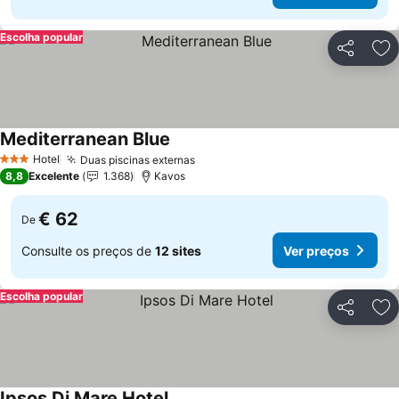
Escolha popular
Partilhar
Ad
Mediterranean Blue
Hotel
Duas piscinas externas
3 Estrelas
8,8
Excelente
1.368
Kavos
€ 62
De
Consulte os preços de
12 sites
Ver preços
Escolha popular
Partilhar
Ad
Ipsos Di Mare Hotel