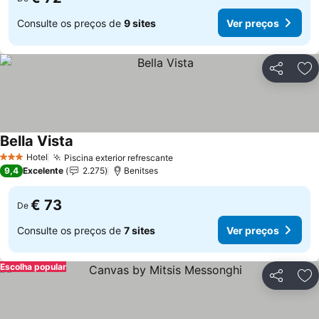
Consulte os preços de
9 sites
Ver preços
Partilhar
Ad
Bella Vista
Hotel
Piscina exterior refrescante
3 Estrelas
9,4
Excelente
2.275
Benitses
€ 73
De
Consulte os preços de
7 sites
Ver preços
Escolha popular
Partilhar
Ad