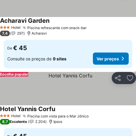
Acharavi Garden
Hotel
Piscina refrescante com snack-bar
3 Estrelas
7,4
297
Acharavi
€ 45
De
Consulte os preços de
9 sites
Ver preços
Escolha popular
Partilhar
Ad
Hotel Yannis Corfu
Hotel
Piscina com vista para o Mar Jônico
3 Estrelas
8,7
Excelente
2.204
Ipsos