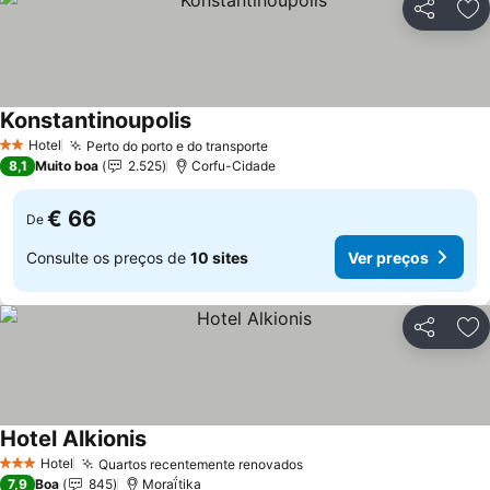
Partilhar
Ad
Konstantinoupolis
Hotel
Perto do porto e do transporte
2 Estrelas
8,1
Muito boa
2.525
Corfu-Cidade
€ 66
De
Consulte os preços de
10 sites
Ver preços
Partilhar
Ad
Hotel Alkionis
Hotel
Quartos recentemente renovados
3 Estrelas
7,9
Boa
845
Moraḯtika