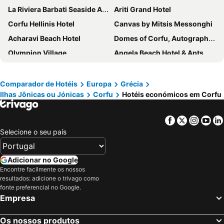
La Riviera Barbati Seaside Apartments
Ariti Grand Hotel
Corfu Hellinis Hotel
Canvas by Mitsis Messonghi
Acharavi Beach Hotel
Domes of Corfu, Autograph Collection
Olympion Village
Angela Beach Hotel & Apts
CorfuGrace
Elea Beach Hotel
Sunshine Corfu Hotel & Spa
Stars Hotel - ADULTS ONLY
Comparador de Hotéis
Europa
Grécia
Ilhas Jônicas ou Jónicas
Corfu
Hotéis económicos em Corfu
Angsana Corfu
Akron Seascape Resort, a member of Brown Hotels
Century Resort
Corfu Holiday Palace
Facebook
Twitter
Insta
Yo
LAGUNA HOLIDAY RESORT
Atlantis Hotel
Selecione o seu país
Blue Princess Beach Hotel & Suites
ALYSSIUM
Royal
Domes Miramare, a Luxury Collection Resort, Corfu
Adicionar no Google
Iolida Corfu Resort & Spa by Smile Hotels
Oasis Hotel
Encontre facilmente os nossos
resultados: adicione o trivago como
Paleo ArtNouveau Hotel - Adults Only
Blue Sea Hotel
fonte preferencial no Google.
Empresa
Roda Beach
Odysseus Hotel
Kontokali Bay Resort & Spa
Cavalieri Hotel
Os nossos produtos