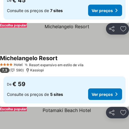
€ 45
De
Consulte os preços de
7 sites
Ver preços
Escolha popular
Partilhar
Ad
Michelangelo Resort
Hotel
Resort expansivo em estilo de vila
4 Estrelas
7,3
590
Kassiopi
€ 59
De
Consulte os preços de
5 sites
Ver preços
Escolha popular
Partilhar
Ad