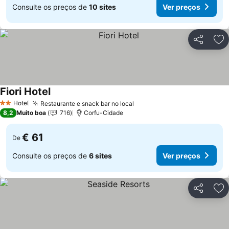
Consulte os preços de
10 sites
Ver preços
Partilhar
Ad
Fiori Hotel
Hotel
Restaurante e snack bar no local
2 Estrelas
8,2
Muito boa
716
Corfu-Cidade
€ 61
De
Consulte os preços de
6 sites
Ver preços
Partilhar
Ad