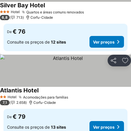
Silver Bay Hotel
Hotel
Quartos e áreas comuns renovados
3 Estrelas
6,8
713
Corfu-Cidade
€ 76
De
Consulte os preços de
12 sites
Ver preços
Partilhar
Ad
Atlantis Hotel
Hotel
Acomodações para famílias
2 Estrelas
7,1
2.658
Corfu-Cidade
€ 79
De
Consulte os preços de
13 sites
Ver preços