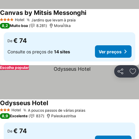
Canvas by Mitsis Messonghi
Hotel
Jardins que levam à praia
4 Estrelas
8,2
Muito boa
8.281
Moraḯtika
€ 74
De
Consulte os preços de
14 sites
Ver preços
Escolha popular
Partilhar
Ad
Odysseus Hotel
Hotel
A poucos passos de várias praias
3 Estrelas
8,9
Excelente
837
Paleokastritsa
€ 74
De