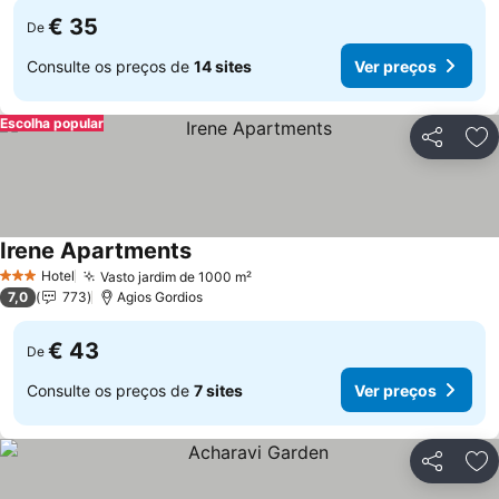
€ 35
De
Consulte os preços de
14 sites
Ver preços
Escolha popular
Partilhar
Ad
Irene Apartments
Hotel
Vasto jardim de 1000 m²
3 Estrelas
7,0
773
Agios Gordios
€ 43
De
Consulte os preços de
7 sites
Ver preços
Partilhar
Ad