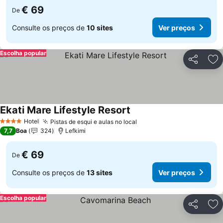
€ 69
De
Consulte os preços de
10 sites
Ver preços
Escolha popular
Partilhar
Ad
Ekati Mare Lifestyle Resort
Hotel
Pistas de esqui e aulas no local
4 Estrelas
7,7
Boa
324
Lefkimi
€ 69
De
Consulte os preços de
13 sites
Ver preços
Escolha popular
Partilhar
Ad