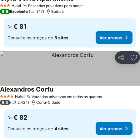
Hotel
Enseadas privativas para nadar
3 Estrelas
8,6
Excelente
317
Barbati
€ 81
De
Consulte os preços de
5 sites
Ver preços
Partilhar
Ad
Alexandros Corfu
Hotel
Varandas privativas em todos os quartos
4 Estrelas
6,5
2.424
Corfu-Cidade
€ 82
De
Consulte os preços de
4 sites
Ver preços