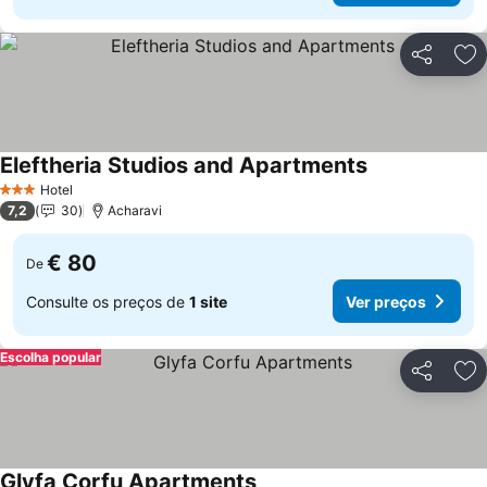
Partilhar
Ad
Eleftheria Studios and Apartments
Hotel
3 Estrelas
7,2
30
Acharavi
€ 80
De
Consulte os preços de
1 site
Ver preços
Escolha popular
Partilhar
Ad
Glyfa Corfu Apartments