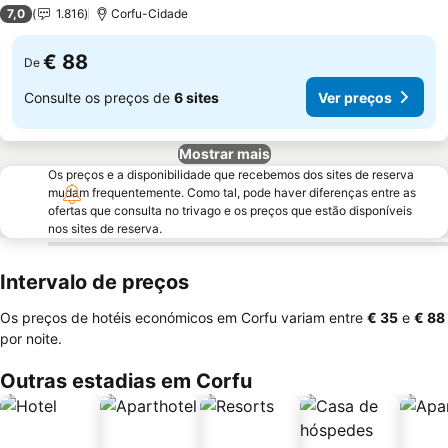
3 Estrelas
7,0
1.816
Corfu-Cidade
€ 88
De
Consulte os preços de
6 sites
Ver preços
Mostrar mais
Os preços e a disponibilidade que recebemos dos sites de reserva
mudam frequentemente. Como tal, pode haver diferenças entre as
ofertas que consulta no trivago e os preços que estão disponíveis
nos sites de reserva.
Intervalo de preços
Os preços de hotéis económicos em Corfu variam entre
‎€ 35
e
‎€ 88
por noite.
Outras estadias em Corfu