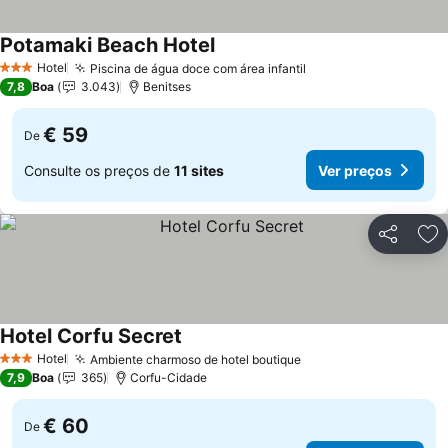
Potamaki Beach Hotel
Hotel
Piscina de água doce com área infantil
3 Estrelas
7,8
Boa
3.043
Benitses
€ 59
De
Consulte os preços de
11 sites
Ver preços
Partilhar
Ad
Hotel Corfu Secret
Hotel
Ambiente charmoso de hotel boutique
3 Estrelas
7,9
Boa
365
Corfu-Cidade
€ 60
De