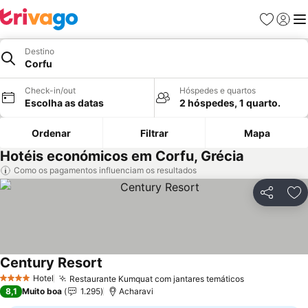
Favoritos
Iniciar
Me
Destino
Corfu
Check-in/out
Hóspedes e quartos
Escolha as datas
2 hóspedes, 1 quarto.
Ordenar
Filtrar
Mapa
Hotéis económicos em Corfu, Grécia
Como os pagamentos influenciam os resultados
Partilhar
Ad
Century Resort
Hotel
Restaurante Kumquat com jantares temáticos
4 Estrelas
8,1
Muito boa
1.295
Acharavi