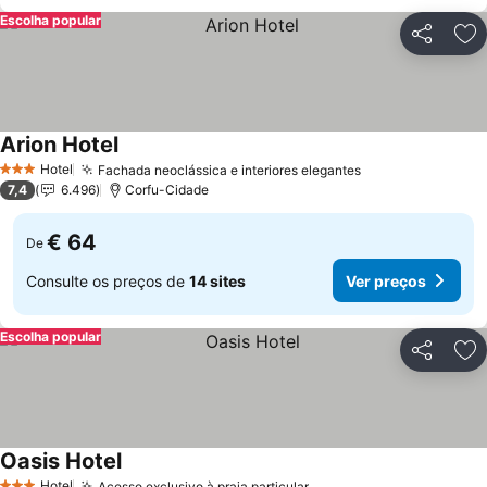
Escolha popular
Partilhar
Ad
Arion Hotel
Hotel
Fachada neoclássica e interiores elegantes
3 Estrelas
7,4
6.496
Corfu-Cidade
€ 64
De
Consulte os preços de
14 sites
Ver preços
Escolha popular
Partilhar
Ad
Oasis Hotel
Hotel
Acesso exclusivo à praia particular