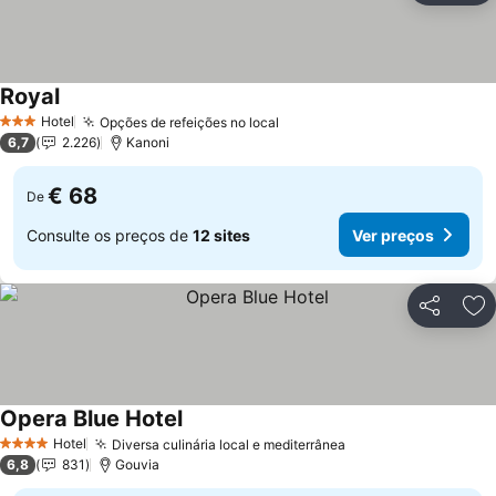
Royal
Hotel
Opções de refeições no local
3 Estrelas
6,7
2.226
Kanoni
€ 68
De
Consulte os preços de
12 sites
Ver preços
Partilhar
Ad
Opera Blue Hotel
Hotel
Diversa culinária local e mediterrânea
4 Estrelas
6,8
831
Gouvia