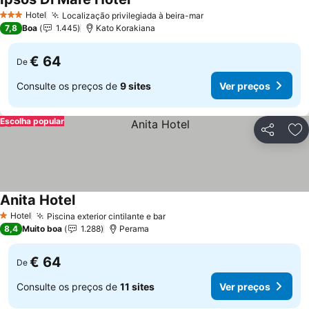
Hotel
Localização privilegiada à beira-mar
3 Estrelas
7,8
Boa
1.445
Kato Korakiana
€ 64
De
Consulte os preços de
9 sites
Ver preços
Escolha popular
Partilhar
Ad
Anita Hotel
Hotel
Piscina exterior cintilante e bar
1 Estrelas
8,4
Muito boa
1.288
Perama
€ 64
De
Consulte os preços de
11 sites
Ver preços