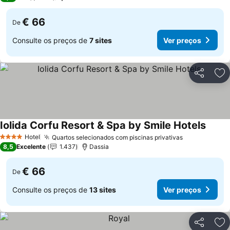
€ 66
De
Consulte os preços de
7 sites
Ver preços
Partilhar
Ad
Iolida Corfu Resort & Spa by Smile Hotels
Hotel
Quartos selecionados com piscinas privativas
4 Estrelas
8,5
Excelente
1.437
Dassia
€ 66
De
Consulte os preços de
13 sites
Ver preços
Partilhar
Ad