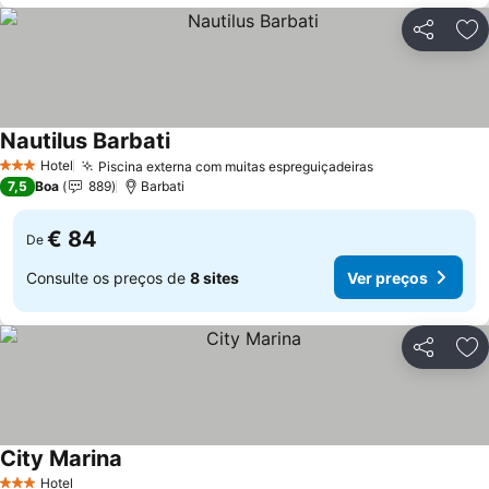
Partilhar
Ad
Nautilus Barbati
Hotel
Piscina externa com muitas espreguiçadeiras
3 Estrelas
7,5
Boa
889
Barbati
€ 84
De
Consulte os preços de
8 sites
Ver preços
Partilhar
Ad
City Marina
Hotel