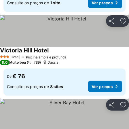
Consulte os preços de
1 site
Ver preços
Partilhar
Ad
Victoria Hill Hotel
Hotel
Piscina ampla e profunda
3 Estrelas
8,0
Muito boa
789
Dassia
€ 76
De
Consulte os preços de
8 sites
Ver preços
Partilhar
Ad