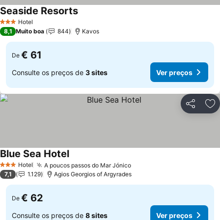
Seaside Resorts
Hotel
3 Estrelas
8,1
Muito boa
844
Kavos
€ 61
De
Consulte os preços de
3 sites
Ver preços
Partilhar
Ad
Blue Sea Hotel
Hotel
A poucos passos do Mar Jónico
3 Estrelas
7,1
1.129
Agios Georgios of Argyrades
€ 62
De
Consulte os preços de
8 sites
Ver preços