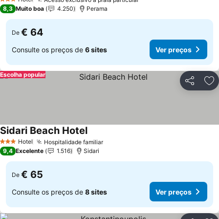
3 Estrelas
8,3
Muito boa
4.250
Perama
€ 64
De
Consulte os preços de
6 sites
Ver preços
Escolha popular
Partilhar
Ad
Sidari Beach Hotel
Hotel
Hospitalidade familiar
3 Estrelas
9,4
Excelente
1.516
Sidari
€ 65
De
Consulte os preços de
8 sites
Ver preços