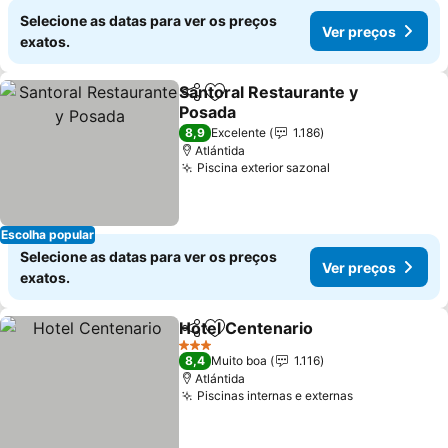
Selecione as datas para ver os preços
Ver preços
exatos.
Santoral Restaurante y
Partilhar
Adicionar aos favoritos
Posada
8,9
Excelente
1.186
Atlántida
Piscina exterior sazonal
Escolha popular
Selecione as datas para ver os preços
Ver preços
exatos.
Hotel Centenario
Partilhar
Adicionar aos favoritos
3 Estrelas
8,4
Muito boa
1.116
Atlántida
Piscinas internas e externas