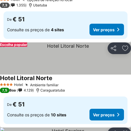
3 Estrelas
7,3
1.355
Ubatuba
€ 51
De
Consulte os preços de
4 sites
Ver preços
Escolha popular
Partilhar
Ad
Hotel Litoral Norte
Hotel
Ambiente familiar
4 Estrelas
7,5
Boa
4.129
Caraguatatuba
€ 51
De
Consulte os preços de
10 sites
Ver preços