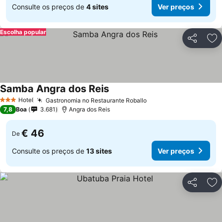
Consulte os preços de
4 sites
Ver preços
Escolha popular
Partilhar
Ad
Samba Angra dos Reis
Hotel
Gastronomia no Restaurante Roballo
3 Estrelas
7,8
Boa
3.681
Angra dos Reis
€ 46
De
Consulte os preços de
13 sites
Ver preços
Partilhar
Ad