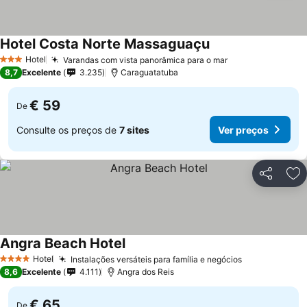
Hotel Costa Norte Massaguaçu
Hotel
Varandas com vista panorâmica para o mar
3 Estrelas
8,7
Excelente
3.235
Caraguatatuba
€ 59
De
Consulte os preços de
7 sites
Ver preços
Partilhar
Ad
Angra Beach Hotel
Hotel
Instalações versáteis para família e negócios
4 Estrelas
8,6
Excelente
4.111
Angra dos Reis
€ 65
De