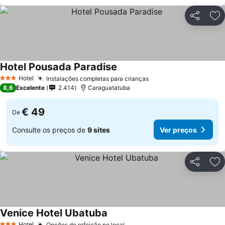
Partilhar
Ad
Hotel Pousada Paradise
Hotel
Instalações completas para crianças
3 Estrelas
8,6
Excelente
2.414
Caraguatatuba
€ 49
De
Consulte os preços de
9 sites
Ver preços
Partilhar
Ad
Venice Hotel Ubatuba
Hotel
Opções de refeição no local