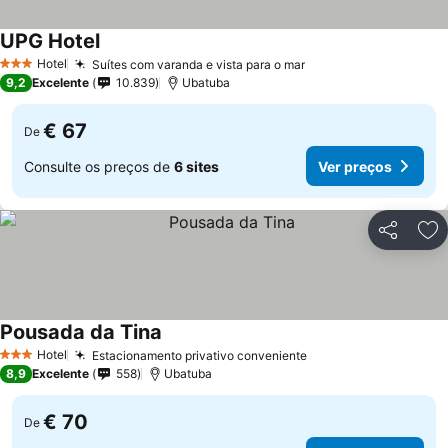
UPG Hotel
Hotel
Suítes com varanda e vista para o mar
3 Estrelas
9,2
Excelente
10.839
Ubatuba
€ 67
De
Consulte os preços de
6 sites
Ver preços
Partilhar
Ad
Pousada da Tina
Hotel
Estacionamento privativo conveniente
3 Estrelas
8,9
Excelente
558
Ubatuba
€ 70
De