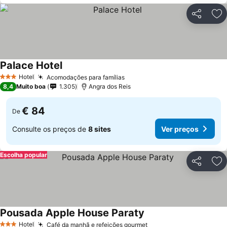
Partilhar
Ad
Palace Hotel
Hotel
Acomodações para famílias
3 Estrelas
8,4
Muito boa
1.305
Angra dos Reis
€ 84
De
Consulte os preços de
8 sites
Ver preços
Escolha popular
Partilhar
Ad
Pousada Apple House Paraty
Hotel
Café da manhã e refeições gourmet