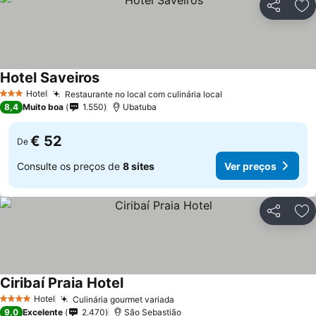
Partilhar
Ad
Hotel Saveiros
Hotel
Restaurante no local com culinária local
3 Estrelas
8,4
Muito boa
1.550
Ubatuba
€ 52
De
Consulte os preços de
8 sites
Ver preços
Partilhar
Ad
Ciribaí Praia Hotel
Hotel
Culinária gourmet variada
4 Estrelas
9,0
Excelente
2.470
São Sebastião