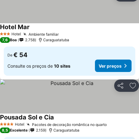
Hotel Mar
Hotel
Ambiente familiar
3 Estrelas
7,6
Boa
2.758
Caraguatatuba
€ 54
De
Consulte os preços de
10 sites
Ver preços
Partilhar
Ad
Pousada Sol e Cia
Hotel
Pacotes de decoração romântica no quarto
4 Estrelas
8,5
Excelente
2.159
Caraguatatuba