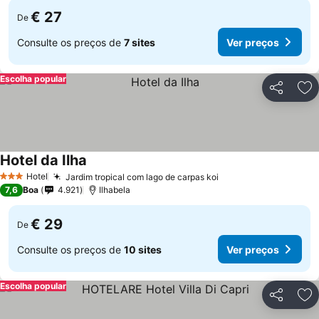
€ 27
De
Consulte os preços de
7 sites
Ver preços
Escolha popular
Partilhar
Ad
Hotel da Ilha
Hotel
Jardim tropical com lago de carpas koi
3 Estrelas
7,6
Boa
4.921
Ilhabela
€ 29
De
Consulte os preços de
10 sites
Ver preços
Escolha popular
Partilhar
Ad