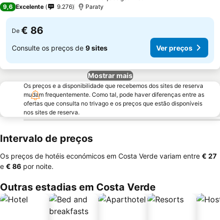
3 Estrelas
9,6
Excelente
9.276
Paraty
€ 86
De
Consulte os preços de
9 sites
Ver preços
Mostrar mais
Os preços e a disponibilidade que recebemos dos sites de reserva
mudam frequentemente. Como tal, pode haver diferenças entre as
ofertas que consulta no trivago e os preços que estão disponíveis
nos sites de reserva.
Intervalo de preços
Os preços de hotéis económicos em Costa Verde variam entre
‎€ 27
e
‎€ 86
por noite.
Outras estadias em Costa Verde