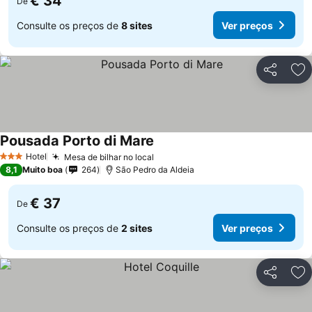
€ 34
De
Consulte os preços de
8 sites
Ver preços
Partilhar
Ad
Pousada Porto di Mare
Hotel
Mesa de bilhar no local
3 Estrelas
8,1
Muito boa
264
São Pedro da Aldeia
€ 37
De
Consulte os preços de
2 sites
Ver preços
Partilhar
Ad