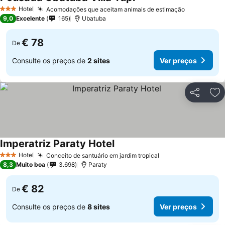
Hotel
Acomodações que aceitam animais de estimação
3 Estrelas
9,0
Excelente
165
Ubatuba
€ 78
De
Consulte os preços de
2 sites
Ver preços
Partilhar
Ad
Imperatriz Paraty Hotel
Hotel
Conceito de santuário em jardim tropical
3 Estrelas
8,3
Muito boa
3.698
Paraty
€ 82
De
Consulte os preços de
8 sites
Ver preços