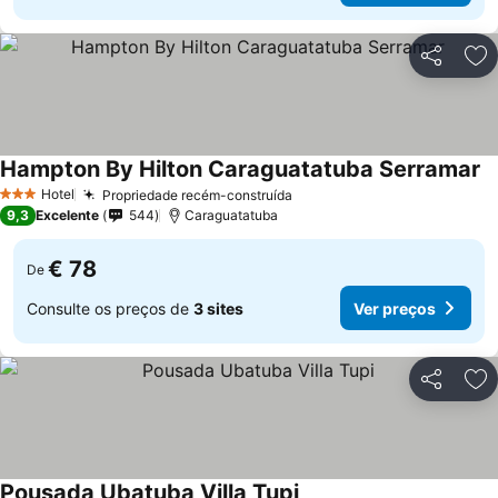
Partilhar
Ad
Hampton By Hilton Caraguatatuba Serramar
Hotel
Propriedade recém-construída
3 Estrelas
9,3
Excelente
544
Caraguatatuba
€ 78
De
Consulte os preços de
3 sites
Ver preços
Partilhar
Ad
Pousada Ubatuba Villa Tupi