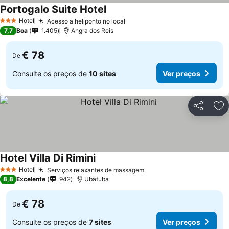
Portogalo Suite Hotel
Hotel
Acesso a heliponto no local
3 Estrelas
7,7
Boa
1.405
Angra dos Reis
€ 78
De
Consulte os preços de
10 sites
Ver preços
Partilhar
Ad
Hotel Villa Di Rimini
Hotel
Serviços relaxantes de massagem
3 Estrelas
8,8
Excelente
942
Ubatuba
€ 78
De
Consulte os preços de
7 sites
Ver preços