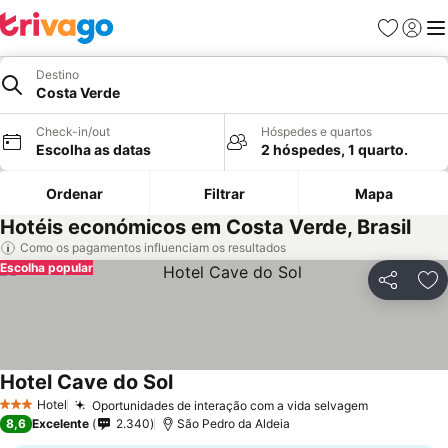
Favoritos
Iniciar
Me
Destino
Costa Verde
Check-in/out
Hóspedes e quartos
Escolha as datas
2 hóspedes, 1 quarto.
Ordenar
Filtrar
Mapa
Hotéis económicos em Costa Verde, Brasil
Como os pagamentos influenciam os resultados
Escolha popular
Partilhar
Ad
Hotel Cave do Sol
Hotel
Oportunidades de interação com a vida selvagem
3 Estrelas
8,6
Excelente
2.340
São Pedro da Aldeia