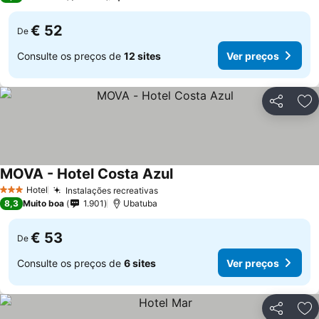
€ 52
De
Consulte os preços de
12 sites
Ver preços
Partilhar
Ad
MOVA - Hotel Costa Azul
Hotel
Instalações recreativas
3 Estrelas
8,3
Muito boa
1.901
Ubatuba
€ 53
De
Consulte os preços de
6 sites
Ver preços
Partilhar
Ad