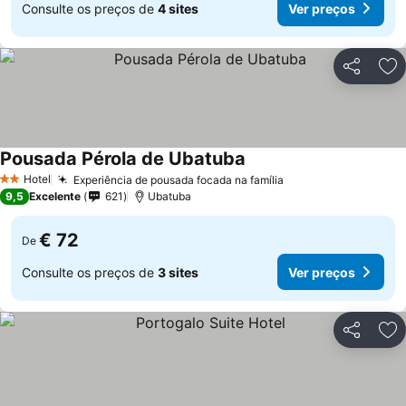
Consulte os preços de
4 sites
Ver preços
Partilhar
Ad
Pousada Pérola de Ubatuba
Hotel
Experiência de pousada focada na família
2 Estrelas
9,5
Excelente
621
Ubatuba
€ 72
De
Consulte os preços de
3 sites
Ver preços
Partilhar
Ad