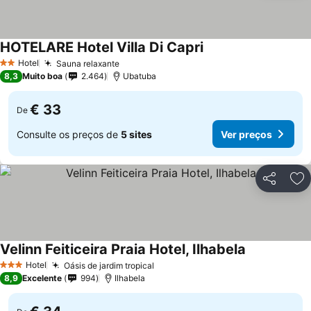
HOTELARE Hotel Villa Di Capri
Hotel
Sauna relaxante
2 Estrelas
8,3
Muito boa
2.464
Ubatuba
€ 33
De
Consulte os preços de
5 sites
Ver preços
Partilhar
Ad
Velinn Feiticeira Praia Hotel, Ilhabela
Hotel
Oásis de jardim tropical
3 Estrelas
8,9
Excelente
994
Ilhabela