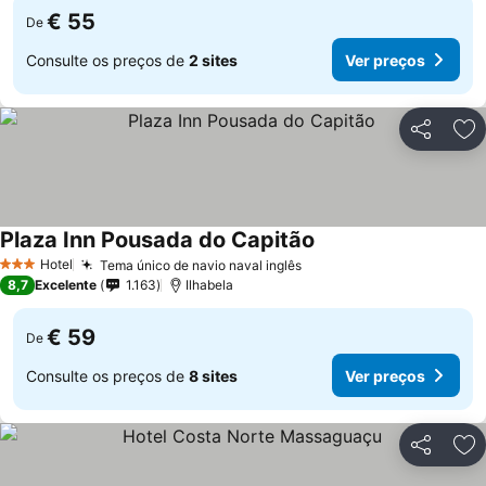
€ 55
De
Consulte os preços de
2 sites
Ver preços
Partilhar
Ad
Plaza Inn Pousada do Capitão
Hotel
Tema único de navio naval inglês
3 Estrelas
8,7
Excelente
1.163
Ilhabela
€ 59
De
Consulte os preços de
8 sites
Ver preços
Partilhar
Ad