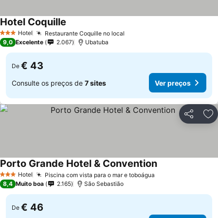
Hotel Coquille
Hotel
Restaurante Coquille no local
3 Estrelas
9,0
Excelente
2.067
Ubatuba
€ 43
De
Consulte os preços de
7 sites
Ver preços
Partilhar
Ad
Porto Grande Hotel & Convention
Hotel
Piscina com vista para o mar e toboágua
3 Estrelas
8,4
Muito boa
2.165
São Sebastião
€ 46
De