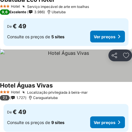
Hotel
Serviço impecável de arte em toalhas
3 Estrelas
9,6
Excelente
3.986
Ubatuba
€ 49
De
Consulte os preços de
5 sites
Ver preços
Partilhar
Ad
Hotel Águas Vivas
Hotel
Localização privilegiada à beira-mar
3 Estrelas
7,1
1.727
Caraguatatuba
€ 49
De
Consulte os preços de
9 sites
Ver preços