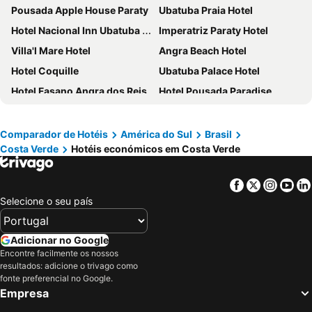
Pousada Apple House Paraty
Ubatuba Praia Hotel
Hotel Nacional Inn Ubatuba - Praia das Toninhas
Imperatriz Paraty Hotel
Villa'l Mare Hotel
Angra Beach Hotel
Hotel Coquille
Ubatuba Palace Hotel
Hotel Fasano Angra dos Reis
Hotel Pousada Paradise
Portogalo Suite Hotel
Kalango Hotel Boutique
Summit Beach Hotel Boiçucanga
Velinn Feiticeira Praia Hotel, Ilhabela
Comparador de Hotéis
América do Sul
Brasil
Costa Verde
Hotéis económicos em Costa Verde
Hotel Porto Real
Viva Brasil Pousada
Hotel Village Enseada
Winner Beach Hotel
Facebook
Twitter
Insta
Yo
Wyndham Ilhabela Casa Di Sirena
UPG Hotel
Selecione o seu país
Hotel Mercedes
Hotel Ilhabela
Sandi Hotel
Hotel Costa Norte Massaguaçu
Adicionar no Google
Barra do Piuva Porto Hotel
Hotel Jatobás Sinop
Encontre facilmente os nossos
resultados: adicione o trivago como
Costa Verde Tabatinga Hotel
Ilha de Toque Toque Eco Hotel
fonte preferencial no Google.
Empresa
Amora Hotel
Hotel Giprita