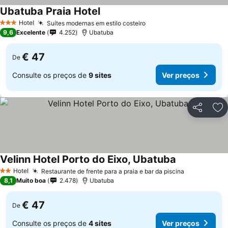
Ubatuba Praia Hotel
Hotel
Suítes modernas em estilo costeiro
3 Estrelas
9,6
Excelente
4.252
Ubatuba
€ 47
De
Consulte os preços de
9 sites
Ver preços
Partilhar
Ad
Velinn Hotel Porto do Eixo, Ubatuba
Hotel
Restaurante de frente para a praia e bar da piscina
2 Estrelas
8,1
Muito boa
2.478
Ubatuba
€ 47
De
Consulte os preços de
4 sites
Ver preços