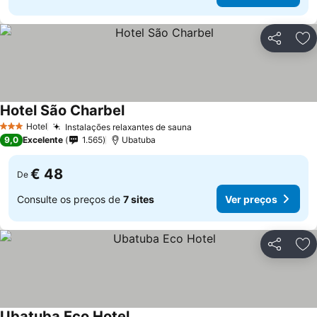
Partilhar
Ad
Hotel São Charbel
Hotel
Instalações relaxantes de sauna
3 Estrelas
9,0
Excelente
1.565
Ubatuba
€ 48
De
Consulte os preços de
7 sites
Ver preços
Partilhar
Ad
Ubatuba Eco Hotel