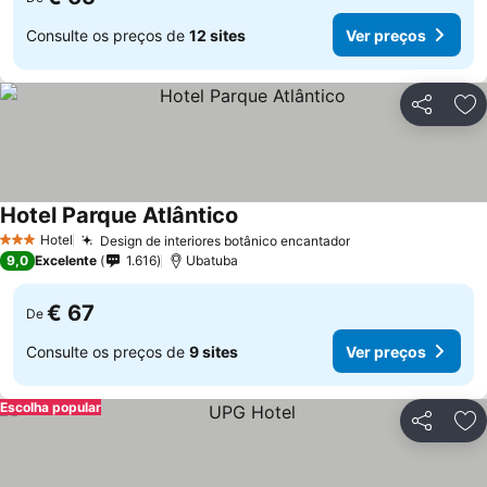
Consulte os preços de
12 sites
Ver preços
Partilhar
Ad
Hotel Parque Atlântico
Hotel
Design de interiores botânico encantador
3 Estrelas
9,0
Excelente
1.616
Ubatuba
€ 67
De
Consulte os preços de
9 sites
Ver preços
Escolha popular
Partilhar
Ad