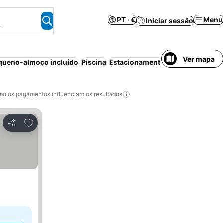
PT · €
Menu
Iniciar sessão
.
Ver mapa
queno-almoço incluído
Piscina
Estacionamento
Aparthotel
o os pagamentos influenciam os resultados
Adicionar aos favoritos
Partilhar