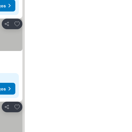
ços
Adicionar aos favoritos
Partilhar
ços
Adicionar aos favoritos
Partilhar