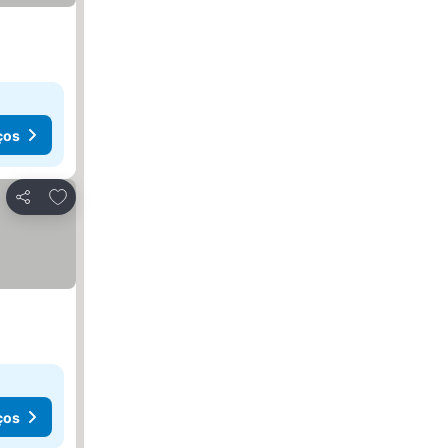
ços
Adicionar aos favoritos
Partilhar
ços