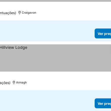
ntuações)
Craigavon
Ver pre
ações)
Armagh
Ver pre