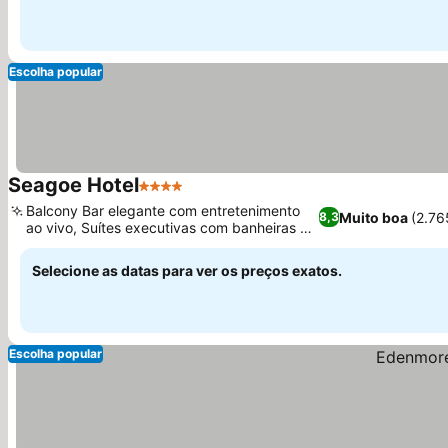
Escolha popular
Seagoe Hotel
4 Estrelas
Ver preços
Balcony Bar elegante com entretenimento
Muito boa
(2.76
8,3
ao vivo, Suítes executivas com banheiras de
Ver preços
hidromassagem
Selecione as datas para ver os preços exatos.
Escolha popular