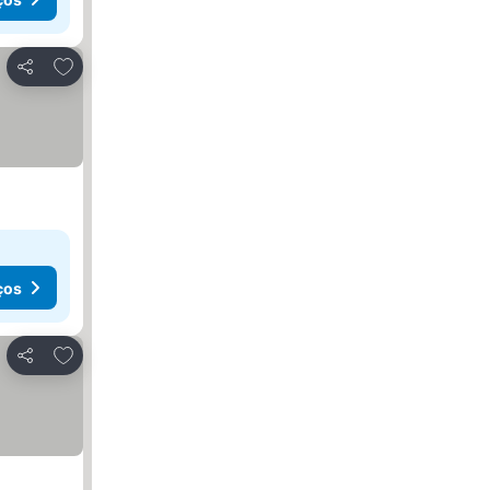
Adicionar aos favoritos
Partilhar
ços
Adicionar aos favoritos
Partilhar