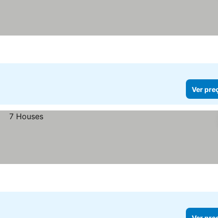
Ver pre
Ver pre