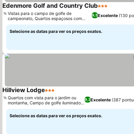
Edenmore Golf and Country Club
3 Estrelas
Ver preços
Vistas para o campo de golfe de
Excelente
(130 po
9,5
campeonato, Quartos espaçosos com
Ver preços
comodidades de luxo
Selecione as datas para ver os preços exatos.
Hillview Lodge
3 Estrelas
Ver preços
Quartos com vista para o jardim ou
Excelente
(387 pontu
9,3
montanha, Campo de golfe iluminado
Ver preços
no local
Selecione as datas para ver os preços exatos.