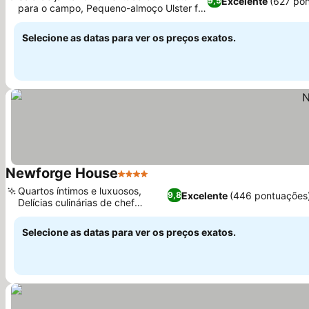
Excelente
(627 po
9,5
para o campo, Pequeno-almoço Ulster fry
Ver preços
autêntico
Selecione as datas para ver os preços exatos.
Newforge House
4 Estrelas
Ver preços
Quartos íntimos e luxuosos,
Excelente
(446 pontuações
9,8
Delícias culinárias de chef
Ver preços
premiado
Selecione as datas para ver os preços exatos.