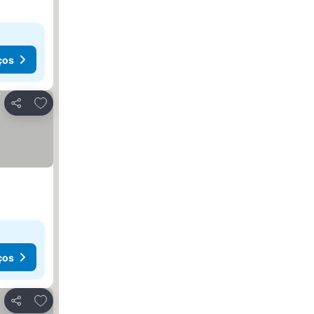
ços
Adicionar aos favoritos
Partilhar
ços
Adicionar aos favoritos
Partilhar