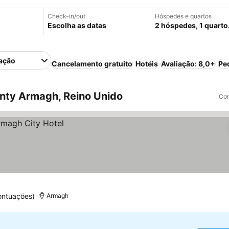
Check-in/out
Hóspedes e quartos
Escolha as datas
2 hóspedes, 1 quarto
ação
Cancelamento gratuito
Hotéis
Avaliação: 8,0+
Pe
nty Armagh, Reino Unido
Com
ontuações)
Armagh