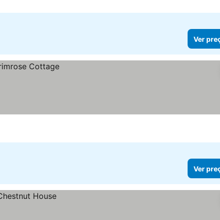
Ver pre
Ver pre