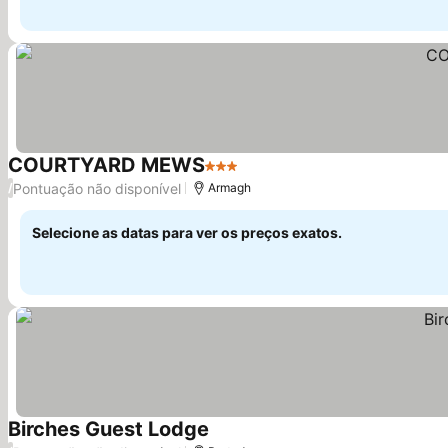
COURTYARD MEWS
3 Estrelas
Ver preços
Pontuação não disponível
/
Armagh
Selecione as datas para ver os preços exatos.
Birches Guest Lodge
Ver preços