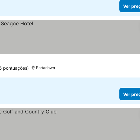
Ver pre
5 pontuações)
Portadown
Ver pre