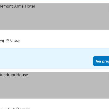
es)
Armagh
Ver pre