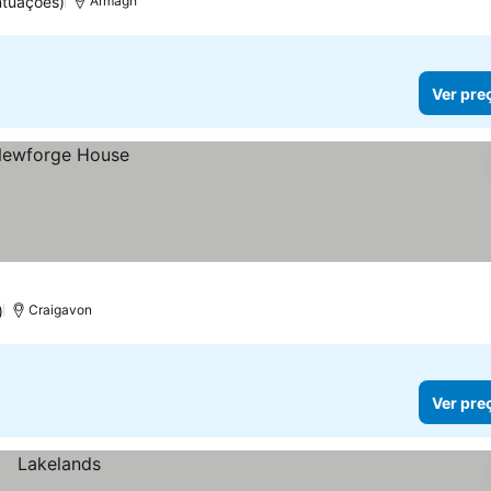
ntuações)
Armagh
Ver pre
)
Craigavon
Ver pre