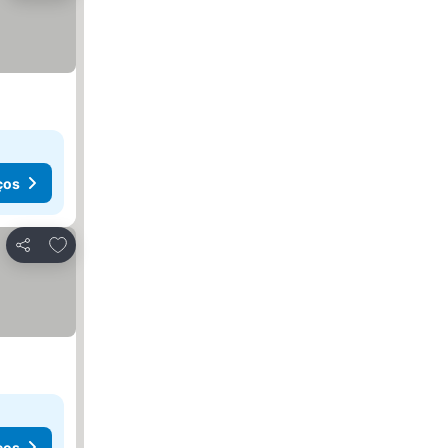
ços
Adicionar aos favoritos
Partilhar
ços