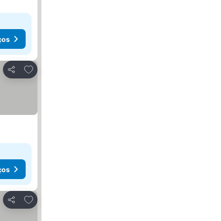
ços
Adicionar aos favoritos
Partilhar
ços
Adicionar aos favoritos
Partilhar