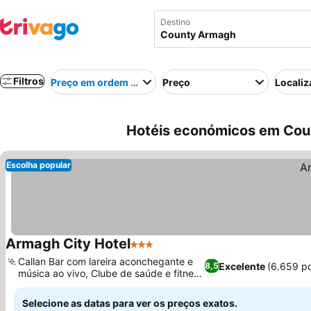
Destino
Filtros
Preço em ordem crescente
Preço
Localiz
Hotéis económicos em Cou
Escolha popular
Armagh City Hotel
3 Estrelas
Ver preços
Callan Bar com lareira aconchegante e
Excelente
(6.659 p
8,5
música ao vivo, Clube de saúde e fitness
Ver preços
premiado
Selecione as datas para ver os preços exatos.