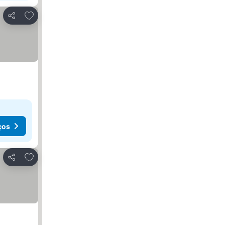
Adicionar aos favoritos
Partilhar
ços
Adicionar aos favoritos
Partilhar