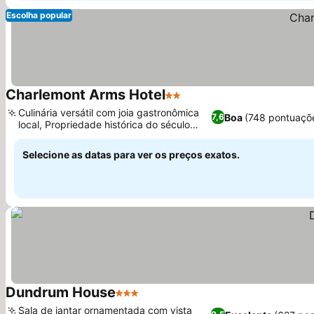
Escolha popular
Charlemont Arms Hotel
2 Estrelas
Ver preços
Culinária versátil com joia gastronômica
Boa
(748 pontuaçõ
7,6
local, Propriedade histórica do século
Ver preços
XVIII
Selecione as datas para ver os preços exatos.
Dundrum House
3 Estrelas
Ver preços
Sala de jantar ornamentada com vista