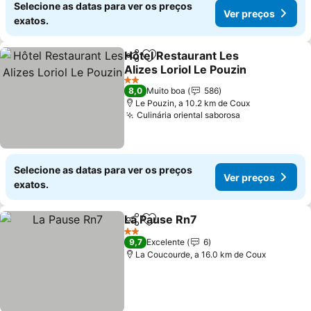
Selecione as datas para ver os preços
Ver preços
exatos.
Hôtel Restaurant Les
Partilhar
Adicionar aos favoritos
Alizes Loriol Le Pouzin
Ver preços
2 Estrelas
8,0
Muito boa
586
Le Pouzin, a 10.2 km de Coux
Culinária oriental saborosa
Ver preços
Selecione as datas para ver os preços
Ver preços
exatos.
La Pause Rn7
Partilhar
Adicionar aos favoritos
Ver preços
2 Estrelas
9,7
Excelente
6
La Coucourde, a 16.0 km de Coux