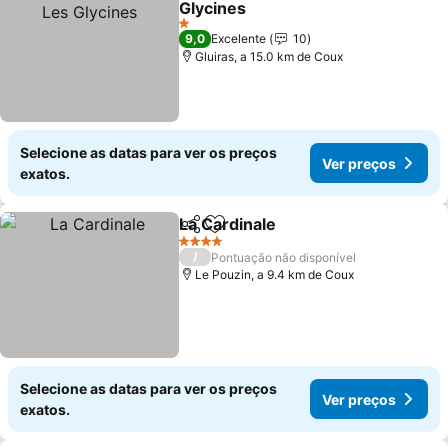
Glycines
Ver preços
1 Estrelas
9,0
Excelente
10
Gluiras, a 15.0 km de Coux
Selecione as datas para ver os preços
Ver preços
exatos.
La Cardinale
Partilhar
Adicionar aos favoritos
Ver preços
4 Estrelas
/
Pontuação não disponível
Le Pouzin, a 9.4 km de Coux
Selecione as datas para ver os preços
Ver preços
exatos.