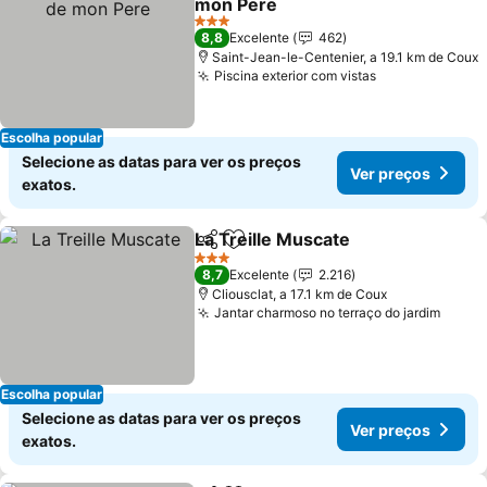
mon Pere
Ver preços
3 Estrelas
8,8
Excelente
462
Saint-Jean-le-Centenier, a 19.1 km de Coux
Piscina exterior com vistas
Ver preços
Escolha popular
Selecione as datas para ver os preços
Ver preços
exatos.
La Treille Muscate
Partilhar
Adicionar aos favoritos
Ver pre
3 Estrelas
8,7
Excelente
2.216
Cliousclat, a 17.1 km de Coux
Jantar charmoso no terraço do jardim
Ver p
Escolha popular
Selecione as datas para ver os preços
Ver preços
exatos.