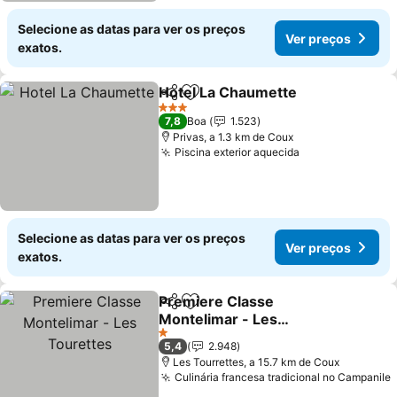
Selecione as datas para ver os preços
Ver preços
exatos.
Hotel La Chaumette
Partilhar
Adicionar aos favoritos
Ver pr
3 Estrelas
7,8
Boa
1.523
Privas, a 1.3 km de Coux
Piscina exterior aquecida
Ver preços
Selecione as datas para ver os preços
Ver preços
exatos.
Premiere Classe
Partilhar
Adicionar aos favoritos
Montelimar - Les
Tourettes
Ver preços
1 Estrelas
5,4
2.948
Les Tourrettes, a 15.7 km de Coux
Culinária francesa tradicional no Campanile