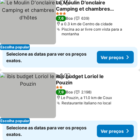
Le Moulin D'onclaire
Partilhar
Adicionar aos favoritos
Camping et chambres
d'hôtes
Ver preços
3 Estrelas
7,6
Boa
639
a 0.3 km de Centro da cidade
Piscina ao ar livre com vista para a
montanha
Escolha popular
Selecione as datas para ver os preços
Ver preços
exatos.
ibis budget Loriol le
Partilhar
Adicionar aos favoritos
Pouzin
Ver preços
2 Estrelas
7,9
Boa
2.198
Le Pouzin, a 11.0 km de Coux
Restaurante italiano no local
Ver preços
Escolha popular
Selecione as datas para ver os preços
Ver preços
exatos.