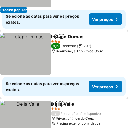
Escolha popular
Selecione as datas para ver os preços
Ver preços
exatos.
Letape Dumas
Partilhar
Adicionar aos favoritos
Ver preços
3 Estrelas
9,6
Excelente
207
Beauvène, a 17.5 km de Coux
Selecione as datas para ver os preços
Ver preços
exatos.
Della Valle
Partilhar
Adicionar aos favoritos
Ver preços
3 Estrelas
/
Pontuação não disponível
Privas, a 1.1 km de Coux
Piscina exterior convidativa
Ver preços