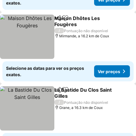
exatos.
Maison Dhôtes Les
Partilhar
Adicionar aos favoritos
Fougères
Ver preços
/
Pontuação não disponível
Mirmande, a 16.2 km de Coux
Selecione as datas para ver os preços
Ver preços
exatos.
La Bastide Du Clos Saint
Partilhar
Adicionar aos favoritos
Gilles
Ver preços
/
Pontuação não disponível
Grane, a 16.3 km de Coux