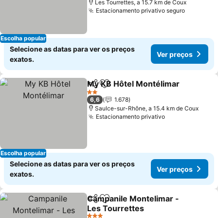
Les Tourrettes, a 15.7 km de Coux
Estacionamento privativo seguro
Ver preç
Escolha popular
Selecione as datas para ver os preços
Ver preços
exatos.
My KB Hôtel Montélimar
Partilhar
Adicionar aos favoritos
V
2 Estrelas
6,6
1.678
Saulce-sur-Rhône, a 15.4 km de Coux
Estacionamento privativo
Ver preços
Escolha popular
Selecione as datas para ver os preços
Ver preços
exatos.
Campanile Montelimar -
Partilhar
Adicionar aos favoritos
Les Tourrettes