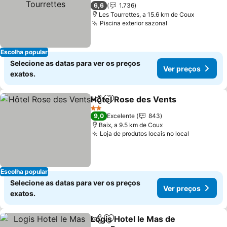
Ver preços
3 Estrelas
6,6
1.736
Les Tourrettes, a 15.6 km de Coux
Piscina exterior sazonal
Ver preços
Escolha popular
Selecione as datas para ver os preços
Ver preços
exatos.
Hôtel Rose des Vents
Partilhar
Adicionar aos favoritos
Ver 
2 Estrelas
9,0
Excelente
843
Baix, a 9.5 km de Coux
Loja de produtos locais no local
Ver preço
Escolha popular
Selecione as datas para ver os preços
Ver preços
exatos.
Logis Hotel le Mas de
Partilhar
Adicionar aos favoritos