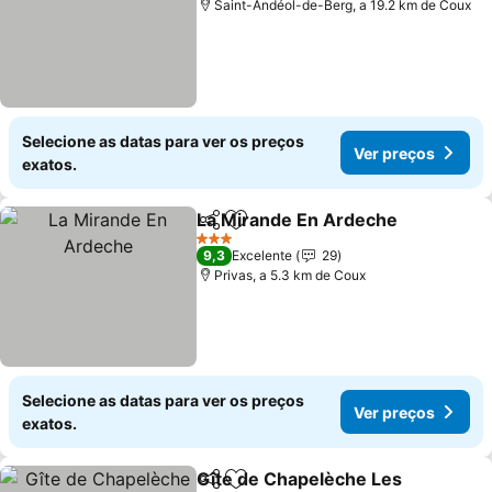
Saint-Andéol-de-Berg, a 19.2 km de Coux
Selecione as datas para ver os preços
Ver preços
exatos.
La Mirande En Ardeche
Partilhar
Adicionar aos favoritos
Ve
3 Estrelas
9,3
Excelente
29
Privas, a 5.3 km de Coux
Selecione as datas para ver os preços
Ver preços
exatos.
Gîte de Chapelèche Les
Partilhar
Adicionar aos favoritos