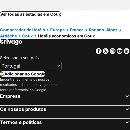
Ver todas as estadias em Coux
Comparador de Hotéis
Europa
França
Ródano-Alpes
Ardèche
Coux
Hotéis económicos em Coux
Facebook
Twitter
Insta
Yo
Selecione o seu país
Adicionar no Google
Encontre facilmente os nossos
resultados: adicione o trivago como
fonte preferencial no Google.
Empresa
Os nossos produtos
Termos e políticas