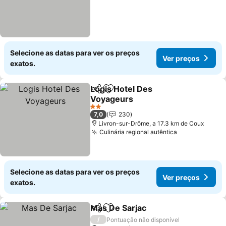
Selecione as datas para ver os preços
Ver preços
exatos.
Logis Hotel Des
Partilhar
Adicionar aos favoritos
Voyageurs
Ver preços
2 Estrelas
7,0
230
Livron-sur-Drôme, a 17.3 km de Coux
Culinária regional autêntica
Ver preços
Selecione as datas para ver os preços
Ver preços
exatos.
Mas De Sarjac
Partilhar
Adicionar aos favoritos
Ver preços
/
Pontuação não disponível