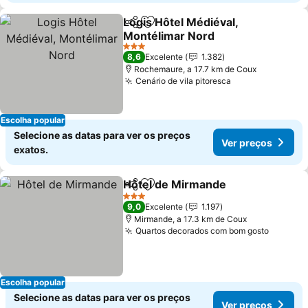
Logis Hôtel Médiéval,
Partilhar
Adicionar aos favoritos
Montélimar Nord
Ver preços
3 Estrelas
8,6
Excelente
1.382
Rochemaure, a 17.7 km de Coux
Cenário de vila pitoresca
Ver preços
Escolha popular
Selecione as datas para ver os preços
Ver preços
exatos.
Hôtel de Mirmande
Partilhar
Adicionar aos favoritos
Ver pr
3 Estrelas
9,0
Excelente
1.197
Mirmande, a 17.3 km de Coux
Quartos decorados com bom gosto
Ver pre
Escolha popular
Selecione as datas para ver os preços
Ver preços