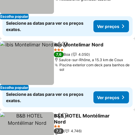
Ver preço
Escolha popular
Selecione as datas para ver os preços
Ver preços
exatos.
ibis Montelimar Nord
Partilhar
Adicionar aos favoritos
Ver p
3 Estrelas
7,6
Boa
4.050
Saulce-sur-Rhône, a 15.3 km de Coux
Piscina exterior com deck para banhos de
sol
Escolha popular
Selecione as datas para ver os preços
Ver preços
exatos.
B&B HOTEL Montélimar
Partilhar
Adicionar aos favoritos
Nord
Ver preços
2 Estrelas
7,2
4.746