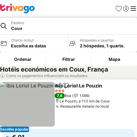
Favoritos
Iniciar
Me
Destino
Coux
Check-in/out
Hóspedes e quartos
Escolha as datas
2 hóspedes, 1 quarto.
Ordenar
Filtrar
Mapa
Hotéis económicos em Coux, França
Como os pagamentos influenciam os resultados
ibis Loriol Le Pouzin
Partilhar
Adicionar aos favoritos
Ver pr
3 Estrelas
7,8
Boa
1.566
Le Pouzin, a 11.0 km de Coux
Restaurante italiano no local
Ver preços
Escolha popular