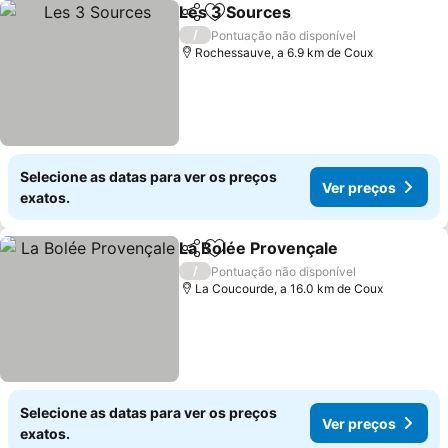
Les 3 Sources
Partilhar
Adicionar aos favoritos
Ver preços
/
Pontuação não disponível
Rochessauve, a 6.9 km de Coux
Selecione as datas para ver os preços
Ver preços
exatos.
La Bolée Provençale
Partilhar
Adicionar aos favoritos
Ver p
/
Pontuação não disponível
La Coucourde, a 16.0 km de Coux
Selecione as datas para ver os preços
Ver preços
exatos.