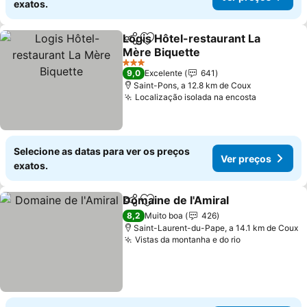
exatos.
Logis Hôtel-restaurant La
Partilhar
Adicionar aos favoritos
Mère Biquette
Ver preços
3 Estrelas
9,0
Excelente
641
Saint-Pons, a 12.8 km de Coux
Localização isolada na encosta
Ver preço
Selecione as datas para ver os preços
Ver preços
exatos.
Domaine de l'Amiral
Partilhar
Adicionar aos favoritos
Ver pr
8,2
Muito boa
426
Saint-Laurent-du-Pape, a 14.1 km de Coux
Vistas da montanha e do rio
Ver preços