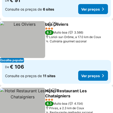
€ 91
De
Consulte os preços de
6 sites
Ver preços
Les Oliviers
Partilhar
Adicionar aos favoritos
Ver preços
3 Estrelas
8,2
Muito boa
3.566
Loriol-sur-Drôme, a 17.0 km de Coux
Culinária gourmet sazonal
Ver preços
Escolha popular
€ 106
De
Consulte os preços de
11 sites
Ver preços
Hotel Restaurant Les
Partilhar
Adicionar aos favoritos
Chataigniers
Ver preços
3 Estrelas
8,3
Muito boa
4.154
Privas, a 2.3 km de Coux
Restaurante grelhador sazonal