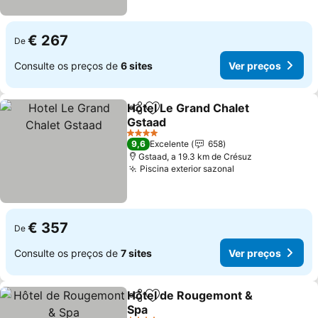
€ 267
De
Consulte os preços de
6 sites
Ver preços
Hotel Le Grand Chalet
Partilhar
Adicionar aos favoritos
Gstaad
Ver preços
4 Estrelas
9,6
Excelente
658
Gstaad, a 19.3 km de Crésuz
Piscina exterior sazonal
Ver preços
€ 357
De
Consulte os preços de
7 sites
Ver preços
Hôtel de Rougemont &
Partilhar
Adicionar aos favoritos
Spa