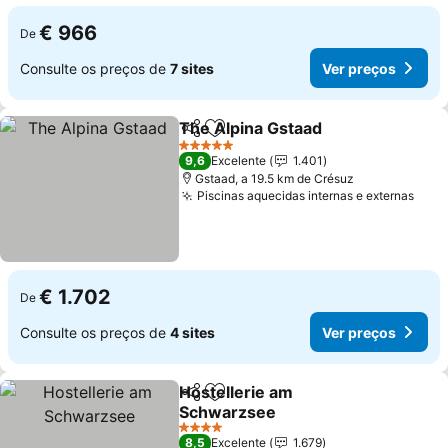
€ 966
De
Consulte os preços de
7 sites
Ver preços
The Alpina Gstaad
Partilhar
Adicionar aos favoritos
Ver pre
5 Estrelas
9,6
Excelente
1.401
Gstaad, a 19.5 km de Crésuz
Piscinas aquecidas internas e externas
Ver 
€ 1.702
De
Consulte os preços de
4 sites
Ver preços
Hostellerie am
Partilhar
Adicionar aos favoritos
Schwarzsee
Ver preços
4 Estrelas
8,5
Excelente
1.679