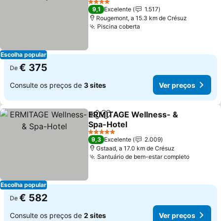
Ver preços
4 Estrelas
9,1
Excelente
1.517
Rougemont, a 15.3 km de Crésuz
Piscina coberta
Ver preços
Escolha popular
€ 375
De
Consulte os preços de
3 sites
Ver preços
ERMITAGE Wellness- &
Partilhar
Adicionar aos favoritos
Spa-Hotel
Ver preços
5 Estrelas
9,3
Excelente
2.009
Gstaad, a 17.0 km de Crésuz
Santuário de bem-estar completo
Ver pre
Escolha popular
€ 582
De
Consulte os preços de
2 sites
Ver preços