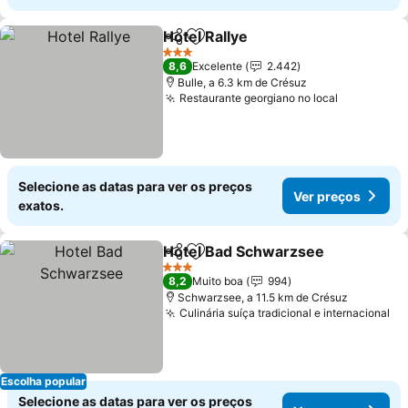
Hotel Rallye
Partilhar
Adicionar aos favoritos
Ver preços
3 Estrelas
8,6
Excelente
2.442
Bulle, a 6.3 km de Crésuz
Restaurante georgiano no local
Ver preço
Selecione as datas para ver os preços
Ver preços
exatos.
Hotel Bad Schwarzsee
Partilhar
Adicionar aos favoritos
Ver
3 Estrelas
8,2
Muito boa
994
Schwarzsee, a 11.5 km de Crésuz
Culinária suíça tradicional e internacional
Ve
Escolha popular
Selecione as datas para ver os preços