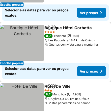
Escolha popular
Selecione as datas para ver os preços
Ver preços
exatos.
Boutique Hôtel Corbetta
Partilhar
Adicionar aos favoritos
V
4 Estrelas
8,7
Excelente
705
Les Paccots, a 18.4 km de Crésuz
Quartos com vista para a montanha
Ver pr
Escolha popular
Selecione as datas para ver os preços
Ver preços
exatos.
Hotel De Ville
Partilhar
Adicionar aos favoritos
Ver preços
3 Estrelas
8,2
Muito boa
1.958
Gruyères, a 6.0 km de Crésuz
Vistas panorâmicas do campo
Ver preços