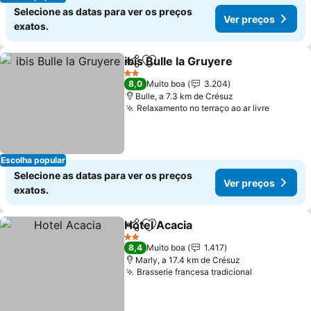
Selecione as datas para ver os preços
Ver preços
exatos.
ibis Bulle la Gruyere
Partilhar
Adicionar aos favoritos
Ver pr
2 Estrelas
8,0
Muito boa
3.204
Bulle, a 7.3 km de Crésuz
Relaxamento no terraço ao ar livre
Ver pre
Escolha popular
Selecione as datas para ver os preços
Ver preços
exatos.
Hotel Acacia
Partilhar
Adicionar aos favoritos
Ver preços
2 Estrelas
8,4
Muito boa
1.417
Marly, a 17.4 km de Crésuz
Brasserie francesa tradicional
Ver preços