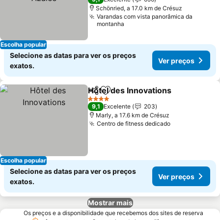
Schönried, a 17.0 km de Crésuz
Varandas com vista panorâmica da
montanha
Escolha popular
Selecione as datas para ver os preços
Ver preços
exatos.
Hôtel des Innovations
Partilhar
Adicionar aos favoritos
Ver 
4 Estrelas
9,1
Excelente
203
Marly, a 17.6 km de Crésuz
Centro de fitness dedicado
Ver preços
Escolha popular
Selecione as datas para ver os preços
Ver preços
exatos.
Mostrar mais
Os preços e a disponibilidade que recebemos dos sites de reserva