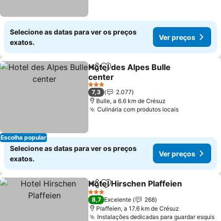
Selecione as datas para ver os preços
Ver preços
exatos.
Hotel des Alpes Bulle
Partilhar
Adicionar aos favoritos
center
Ver preços
3 Estrelas
7,3
2.077
Bulle, a 6.6 km de Crésuz
Culinária com produtos locais
Ver preços
Escolha popular
Selecione as datas para ver os preços
Ver preços
exatos.
Hotel Hirschen Plaffeien
Partilhar
Adicionar aos favoritos
V
3 Estrelas
8,7
Excelente
268
Plaffeien, a 17.6 km de Crésuz
Instalações dedicadas para guardar esquis
V