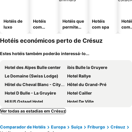
Hotéis de
Hotéis
Hotéis que
Hotéis
Hoté
luxo
com
permitem
com spa
com
piscinas
animais
esta
ment
Hotéis económicos perto de Crésuz
Estes hotéis também poderão interessá-lo...
Hotel des Alpes Bulle center
ibis Bulle la Gruyere
Le Domaine (Swiss Lodge)
Hotel Rallye
Hôtel du Cheval Blanc - City center
Hôtel du Grand-Pré
Hotel D Bulle - La Gruyère
Hotel Cailler
HUUS Gstaad Hotel
Hotel De Ville
Hôtel Lion d'Or Romont
Hotel Roc et Neige
Ver todas as estadias em Crésuz
Boutique Hôtel Corbetta
Hotel La Belle Croix
Comparador de Hotéis
Europa
Suíça
Friburgo
Crésuz
Hotel Gstaaderhof - Active & Relax Hotel
Gruyère Rooms