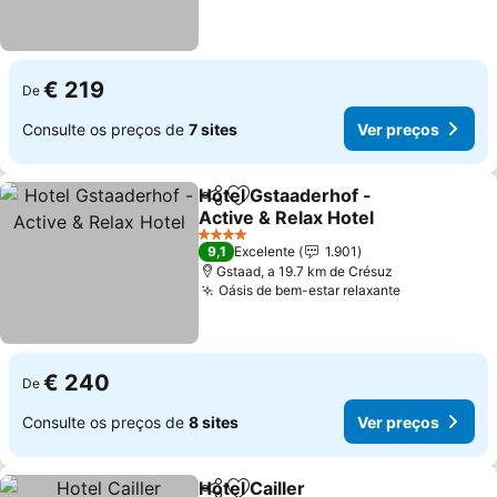
€ 219
De
Consulte os preços de
7 sites
Ver preços
Hotel Gstaaderhof -
Partilhar
Adicionar aos favoritos
Active & Relax Hotel
Ver preços
4 Estrelas
9,1
Excelente
1.901
Gstaad, a 19.7 km de Crésuz
Oásis de bem-estar relaxante
Ver preços
€ 240
De
Consulte os preços de
8 sites
Ver preços
Hotel Cailler