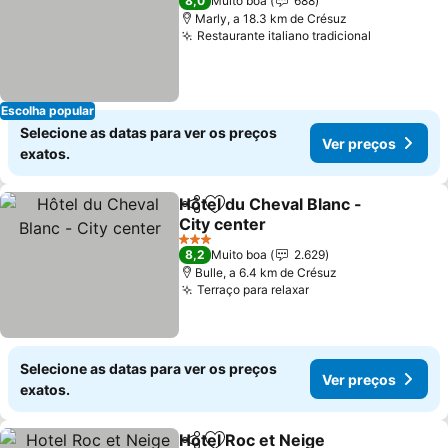
8,0
Muito boa
688
Marly, a 18.3 km de Crésuz
Restaurante italiano tradicional
Ver preço
Escolha popular
Selecione as datas para ver os preços
Ver preços
exatos.
Hôtel du Cheval Blanc -
Partilhar
Adicionar aos favoritos
City center
Ver preços
3 Estrelas
8,2
Muito boa
2.629
Bulle, a 6.4 km de Crésuz
Terraço para relaxar
Ver preços
Selecione as datas para ver os preços
Ver preços
exatos.
Hotel Roc et Neige