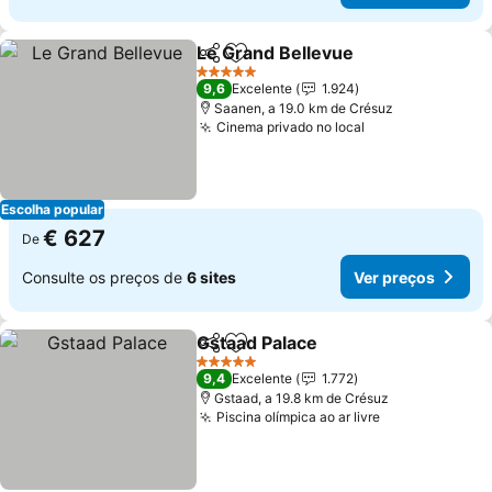
Le Grand Bellevue
Partilhar
Adicionar aos favoritos
Ver pre
5 Estrelas
9,6
Excelente
1.924
Saanen, a 19.0 km de Crésuz
Cinema privado no local
Ver preços
Escolha popular
€ 627
De
Consulte os preços de
6 sites
Ver preços
Gstaad Palace
Partilhar
Adicionar aos favoritos
Ver preços
5 Estrelas
9,4
Excelente
1.772
Gstaad, a 19.8 km de Crésuz
Piscina olímpica ao ar livre
Ver preços