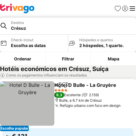
Favoritos
Iniciar
Me
Destino
Crésuz
Check-in/out
Hóspedes e quartos
Escolha as datas
2 hóspedes, 1 quarto.
Ordenar
Filtrar
Mapa
Hotéis económicos em Crésuz, Suíça
Como os pagamentos influenciam os resultados
Hotel D Bulle - La Gruyère
Partilhar
Adicionar aos favoritos
4 Estrelas
9,3
Excelente
2.159
Bulle, a 6.7 km de Crésuz
Refúgio urbano com foco em design
Ver pr
Escolha popular