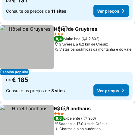
€ 131
De
Consulte os preços de
11 sites
Ver preços
Hôtel de Gruyères
Partilhar
Adicionar aos favoritos
Ver pre
3 Estrelas
8,4
Muito boa
2.802
Gruyères, a 6.2 km de Crésuz
Vistas panorâmicas da montanha e do vale
V
Escolha popular
€ 185
De
Consulte os preços de
8 sites
Ver preços
Hotel Landhaus
Partilhar
Adicionar aos favoritos
Ver preços
3 Estrelas
8,6
Excelente
956
Saanen, a 17.0 km de Crésuz
Charme alpino autêntico
Ver preços