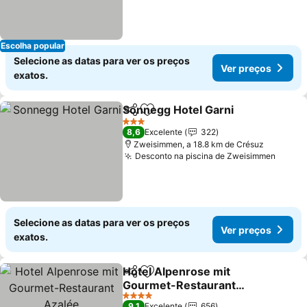
Escolha popular
Selecione as datas para ver os preços
Ver preços
exatos.
Sonnegg Hotel Garni
Partilhar
Adicionar aos favoritos
Ver p
3 Estrelas
8,6
Excelente
322
Zweisimmen, a 18.8 km de Crésuz
Desconto na piscina de Zweisimmen
Ver p
Selecione as datas para ver os preços
Ver preços
exatos.
Hotel Alpenrose mit
Partilhar
Adicionar aos favoritos
Gourmet-Restaurant
Azalée
Ver preços
4 Estrelas
9,1
Excelente
656