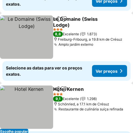
Ver preços
exatos.
Le Domaine (Swiss
Partilhar
Adicionar aos favoritos
Lodge)
Ver preços
3 Estrelas
8,8
Excelente
1.873
Freiburg-Fribourg, a 19.8 km de Crésuz
Amplo jardim externo
Ver preços
Selecione as datas para ver os preços
Ver preços
exatos.
Hotel Kernen
Partilhar
Adicionar aos favoritos
Ver preços
3 Estrelas
9,1
Excelente
1.298
Schönried, a 17.1 km de Crésuz
Restaurante de culinária suíça refinada
Ver 
Escolha popular