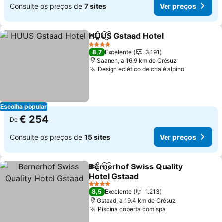
Consulte os preços de
7 sites
Ver preços
HUUS Gstaad Hotel
Partilhar
Adicionar aos favoritos
Ver pr
4 Estrelas
8,7
Excelente
3.191
Saanen, a 16.9 km de Crésuz
Design eclético de chalé alpino
Ver preço
Escolha popular
€ 254
De
Consulte os preços de
15 sites
Ver preços
Bernerhof Swiss Quality
Partilhar
Adicionar aos favoritos
Hotel Gstaad
Ver preços
4 Estrelas
8,5
Excelente
1.213
Gstaad, a 19.4 km de Crésuz
Piscina coberta com spa
Ver preços