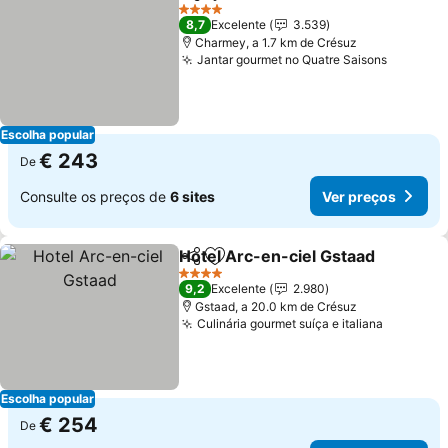
Partilhar
Adicionar aos favoritos
Ver preços
4 Estrelas
8,7
Excelente
3.539
Charmey, a 1.7 km de Crésuz
Jantar gourmet no Quatre Saisons
Ver pre
Escolha popular
€ 243
De
Consulte os preços de
6 sites
Ver preços
Hotel Arc-en-ciel Gstaad
Partilhar
Adicionar aos favoritos
V
4 Estrelas
9,2
Excelente
2.980
Gstaad, a 20.0 km de Crésuz
Culinária gourmet suíça e italiana
Ver preç
Escolha popular
€ 254
De