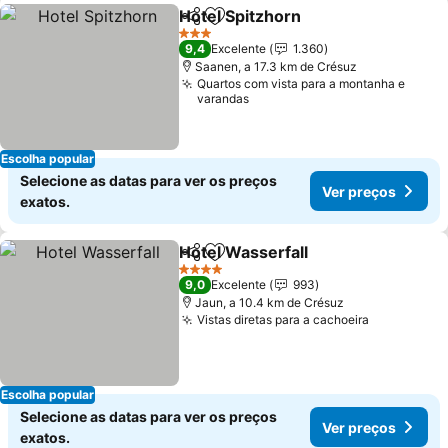
Hotel Spitzhorn
Partilhar
Adicionar aos favoritos
Ver preços
3 Estrelas
9,4
Excelente
1.360
Saanen, a 17.3 km de Crésuz
Quartos com vista para a montanha e
varandas
Escolha popular
Selecione as datas para ver os preços
Ver preços
exatos.
Hotel Wasserfall
Partilhar
Adicionar aos favoritos
Ver preço
4 Estrelas
9,0
Excelente
993
Jaun, a 10.4 km de Crésuz
Vistas diretas para a cachoeira
Ver preço
Escolha popular
Selecione as datas para ver os preços
Ver preços
exatos.