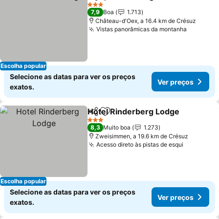
Partilhar
Adicionar aos favoritos
Ver pre
3 Estrelas
7,9
Boa
1.713
Château-d'Oex, a 16.4 km de Crésuz
Vistas panorâmicas da montanha
Ver preç
Escolha popular
Selecione as datas para ver os preços
Ver preços
exatos.
Hotel Rinderberg Lodge
Partilhar
Adicionar aos favoritos
Ve
3 Estrelas
8,3
Muito boa
1.273
Zweisimmen, a 19.6 km de Crésuz
Acesso direto às pistas de esqui
Ver preço
Escolha popular
Selecione as datas para ver os preços
Ver preços
exatos.