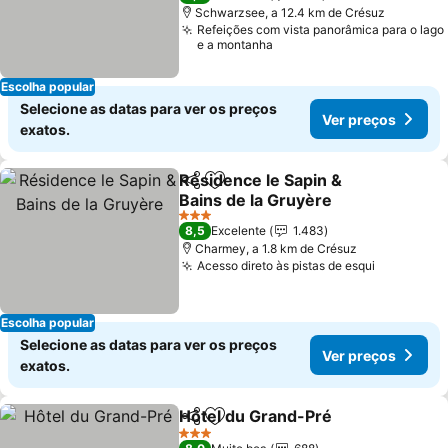
Schwarzsee, a 12.4 km de Crésuz
Refeições com vista panorâmica para o lago
e a montanha
Escolha popular
Selecione as datas para ver os preços
Ver preços
exatos.
Résidence le Sapin &
Partilhar
Adicionar aos favoritos
Bains de la Gruyère
Ver preços
3 Estrelas
8,5
Excelente
1.483
Charmey, a 1.8 km de Crésuz
Acesso direto às pistas de esqui
Ver preço
Escolha popular
Selecione as datas para ver os preços
Ver preços
exatos.
Hôtel du Grand-Pré
Partilhar
Adicionar aos favoritos
Ver pr
3 Estrelas