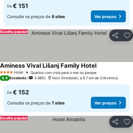
€ 151
De
Consulte os preços de
8 sites
Ver preços
Escolha popular
Partilhar
Ad
Aminess Vival Lišanj Family Hotel
Hotel
Quartos com vista para o mar ou parque
4 Estrelas
8,9
Excelente
4.980
Novi Vinodolski, a 9.7 km de Crikvenica
€ 152
De
Consulte os preços de
7 sites
Ver preços
Escolha popular
Partilhar
Ad