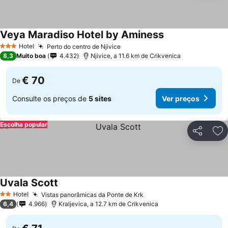
Veya Maradiso Hotel by Aminess
Hotel
Perto do centro de Njivice
3 Estrelas
8,3
Muito boa
4.432
Njivice, a 11.6 km de Crikvenica
€ 70
De
Consulte os preços de
5 sites
Ver preços
Escolha popular
Partilhar
Ad
Uvala Scott
Hotel
Vistas panorâmicas da Ponte de Krk
2 Estrelas
6,4
4.966
Kraljevica, a 12.7 km de Crikvenica