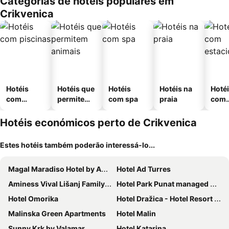
Categorias de hotéis populares em
Crikvenica
Hotéis
Hotéis que
Hotéis
Hotéis na
Hoté
com
permitem
com spa
praia
com
piscinas
animais
esta
ment
Hotéis económicos perto de Crikvenica
Estes hotéis também poderão interessá-lo...
Magal Maradiso Hotel by Aminess
Hotel Ad Turres
Aminess Vival Lišanj Family Hotel
Hotel Park Punat managed by Falkensteiner
Hotel Omorika
Hotel Dražica - Hotel Resort Dražica
Malinska Green Apartments
Hotel Malin
Sunny Krk by Valamar
Hotel Katarina