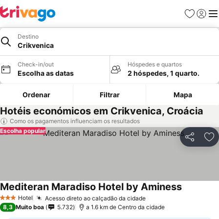
Favoritos
Iniciar
Me
Destino
Crikvenica
Check-in/out
Hóspedes e quartos
Escolha as datas
2 hóspedes, 1 quarto.
Ordenar
Filtrar
Mapa
Hotéis económicos em Crikvenica, Croácia
Como os pagamentos influenciam os resultados
Escolha popular
Partilhar
Ad
Mediteran Maradiso Hotel by Aminess
Hotel
Acesso direto ao calçadão da cidade
3 Estrelas
8,3
Muito boa
5.732
a 1.6 km de Centro da cidade