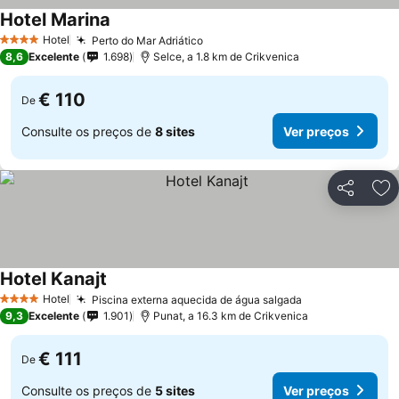
Hotel Marina
Hotel
Perto do Mar Adriático
4 Estrelas
8,6
Excelente
1.698
Selce, a 1.8 km de Crikvenica
€ 110
De
Consulte os preços de
8 sites
Ver preços
Partilhar
Ad
Hotel Kanajt
Hotel
Piscina externa aquecida de água salgada
4 Estrelas
9,3
Excelente
1.901
Punat, a 16.3 km de Crikvenica
€ 111
De
Consulte os preços de
5 sites
Ver preços