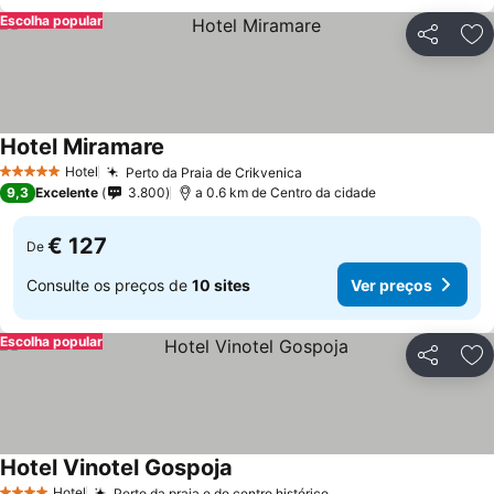
Escolha popular
Partilhar
Ad
Hotel Miramare
Hotel
Perto da Praia de Crikvenica
5 Estrelas
9,3
Excelente
3.800
a 0.6 km de Centro da cidade
€ 127
De
Consulte os preços de
10 sites
Ver preços
Escolha popular
Partilhar
Ad
Hotel Vinotel Gospoja
Hotel
Perto da praia e do centro histórico