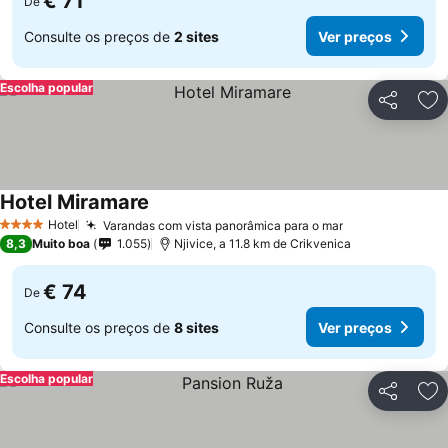
€ 71
De
Consulte os preços de
2 sites
Ver preços
Escolha popular
Partilhar
Ad
Hotel Miramare
Hotel
Varandas com vista panorâmica para o mar
4 Estrelas
8,3
Muito boa
1.055
Njivice, a 11.8 km de Crikvenica
€ 74
De
Consulte os preços de
8 sites
Ver preços
Escolha popular
Partilhar
Ad