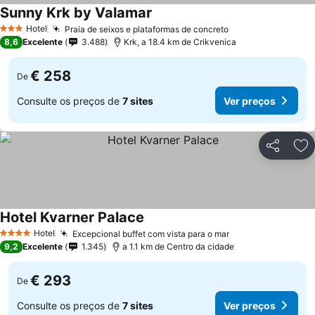
Sunny Krk by Valamar
Hotel
Praia de seixos e plataformas de concreto
3 Estrelas
8,6
Excelente
3.488
Krk, a 18.4 km de Crikvenica
€ 258
De
Consulte os preços de
7 sites
Ver preços
Partilhar
Ad
Hotel Kvarner Palace
Hotel
Excepcional buffet com vista para o mar
4 Estrelas
9,2
Excelente
1.345
a 1.1 km de Centro da cidade
€ 293
De
Consulte os preços de
7 sites
Ver preços