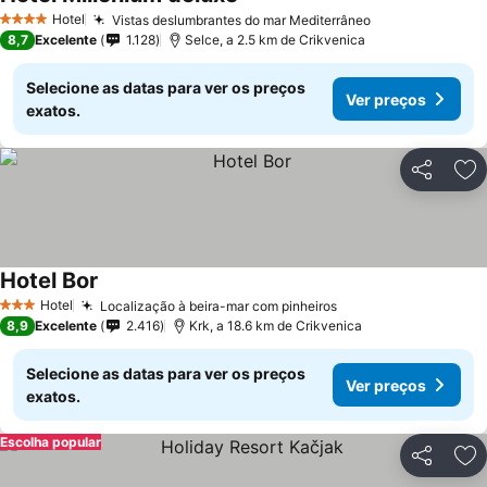
Hotel
Vistas deslumbrantes do mar Mediterrâneo
4 Estrelas
8,7
Excelente
1.128
Selce, a 2.5 km de Crikvenica
Selecione as datas para ver os preços
Ver preços
exatos.
Partilhar
Ad
Hotel Bor
Hotel
Localização à beira-mar com pinheiros
3 Estrelas
8,9
Excelente
2.416
Krk, a 18.6 km de Crikvenica
Selecione as datas para ver os preços
Ver preços
exatos.
Escolha popular
Partilhar
Ad