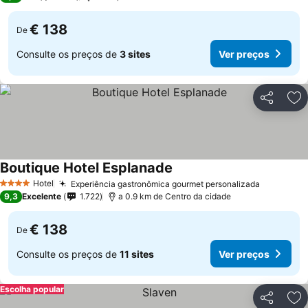
€ 138
De
Consulte os preços de
3 sites
Ver preços
Partilhar
Ad
Boutique Hotel Esplanade
Hotel
Experiência gastronômica gourmet personalizada
4 Estrelas
9,3
Excelente
1.722
a 0.9 km de Centro da cidade
€ 138
De
Consulte os preços de
11 sites
Ver preços
Escolha popular
Partilhar
Ad