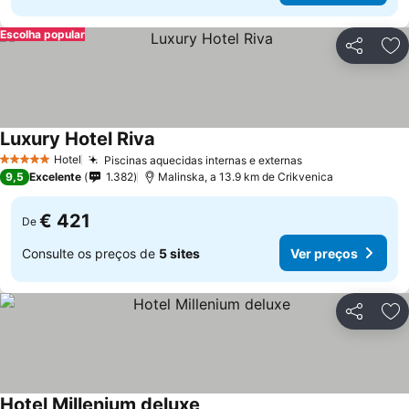
Escolha popular
Partilhar
Ad
Luxury Hotel Riva
Hotel
Piscinas aquecidas internas e externas
5 Estrelas
9,5
Excelente
1.382
Malinska, a 13.9 km de Crikvenica
€ 421
De
Consulte os preços de
5 sites
Ver preços
Partilhar
Ad
Hotel Millenium deluxe