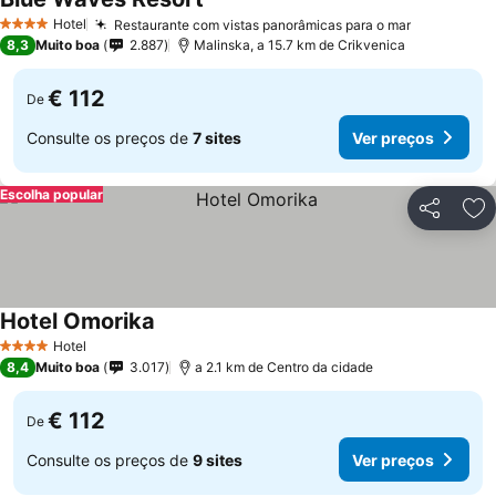
Hotel
Restaurante com vistas panorâmicas para o mar
4 Estrelas
8,3
Muito boa
2.887
Malinska, a 15.7 km de Crikvenica
€ 112
De
Consulte os preços de
7 sites
Ver preços
Escolha popular
Partilhar
Ad
Hotel Omorika
Hotel
4 Estrelas
8,4
Muito boa
3.017
a 2.1 km de Centro da cidade
€ 112
De
Consulte os preços de
9 sites
Ver preços