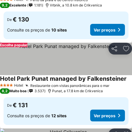
4 Estrelas
9,2
Excelente
1.181
Vrbnik, a 10.8 km de Crikvenica
€ 130
De
Consulte os preços de
10 sites
Ver preços
Escolha popular
Partilhar
Ad
Hotel Park Punat managed by Falkensteiner
Hotel
Restaurante com vistas panorâmicas para o mar
4 Estrelas
8,2
Muito boa
3.537
Punat, a 17.8 km de Crikvenica
€ 131
De
Consulte os preços de
12 sites
Ver preços