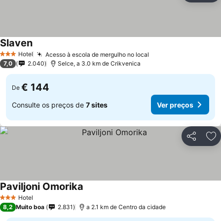
Slaven
Hotel
Acesso à escola de mergulho no local
3 Estrelas
7,0
2.040
Selce, a 3.0 km de Crikvenica
€ 144
De
Consulte os preços de
7 sites
Ver preços
Partilhar
Ad
Paviljoni Omorika
Hotel
3 Estrelas
8,2
Muito boa
2.831
a 2.1 km de Centro da cidade