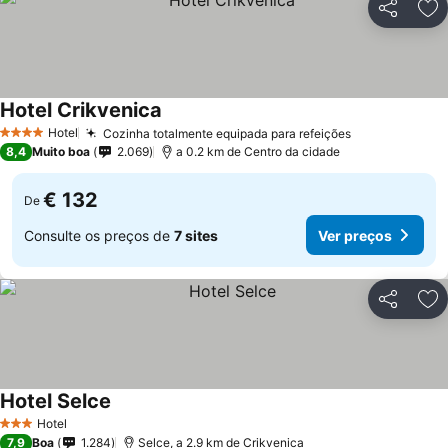
Partilhar
Ad
Hotel Crikvenica
Hotel
Cozinha totalmente equipada para refeições
4 Estrelas
8,4
Muito boa
2.069
a 0.2 km de Centro da cidade
€ 132
De
Consulte os preços de
7 sites
Ver preços
Partilhar
Ad
Hotel Selce
Hotel
3 Estrelas
7,9
Boa
1.284
Selce, a 2.9 km de Crikvenica