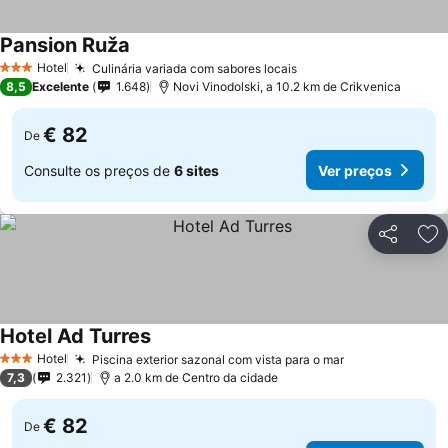
Pansion Ruža
Hotel
Culinária variada com sabores locais
3 Estrelas
8,5
Excelente
1.648
Novi Vinodolski, a 10.2 km de Crikvenica
€ 82
De
Consulte os preços de
6 sites
Ver preços
Partilhar
Ad
Hotel Ad Turres
Hotel
Piscina exterior sazonal com vista para o mar
3 Estrelas
7,3
2.321
a 2.0 km de Centro da cidade
€ 82
De