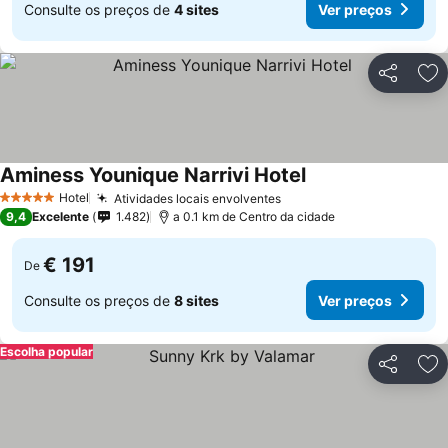
Consulte os preços de
4 sites
Ver preços
Partilhar
Ad
Aminess Younique Narrivi Hotel
Hotel
Atividades locais envolventes
5 Estrelas
9,4
Excelente
1.482
a 0.1 km de Centro da cidade
€ 191
De
Consulte os preços de
8 sites
Ver preços
Escolha popular
Partilhar
Ad