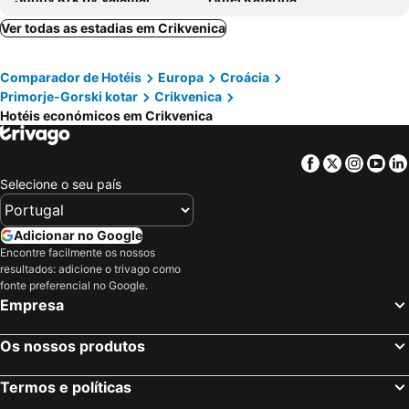
Pansion Ruža
Hotel Verbenicum
Ver todas as estadias em Crikvenica
Hotel Adriatic
Hotel Bor
Comparador de Hotéis
Europa
Croácia
Villa Tamaris - Hotel Resort Dražica
Hotel Miramare
Primorje-Gorski kotar
Crikvenica
Hotel Kvarner Palace
Mediteran Maradiso Hotel by Aminess
Hotéis económicos em Crikvenica
Hotel Vila Ruzica
Hotel Vali Dramalj
Hotel Marina
Hotel Millenium deluxe
Facebook
Twitter
Insta
Yo
Selecione o seu país
Hotel Selce
Romantic Hotel Centar Omisalj
Uvala Scott
Hotel Adria
Adicionar no Google
Mobile Homes Mediteran Campsite Klenovica
Blue Waves Resort
Encontre facilmente os nossos
resultados: adicione o trivago como
fonte preferencial no Google.
Empresa
Os nossos produtos
Termos e políticas