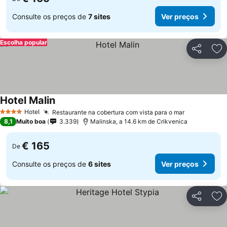
Consulte os preços de
7 sites
Ver preços
Escolha popular
Partilhar
Ad
Hotel Malin
Hotel
Restaurante na cobertura com vista para o mar
4 Estrelas
8,1
Muito boa
3.339
Malinska, a 14.6 km de Crikvenica
€ 165
De
Consulte os preços de
6 sites
Ver preços
Partilhar
Ad