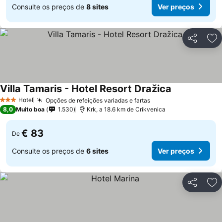
Consulte os preços de
8 sites
Ver preços
Partilhar
Ad
Villa Tamaris - Hotel Resort Dražica
Hotel
Opções de refeições variadas e fartas
3 Estrelas
8,0
Muito boa
1.530
Krk, a 18.6 km de Crikvenica
€ 83
De
Consulte os preços de
6 sites
Ver preços
Partilhar
Ad