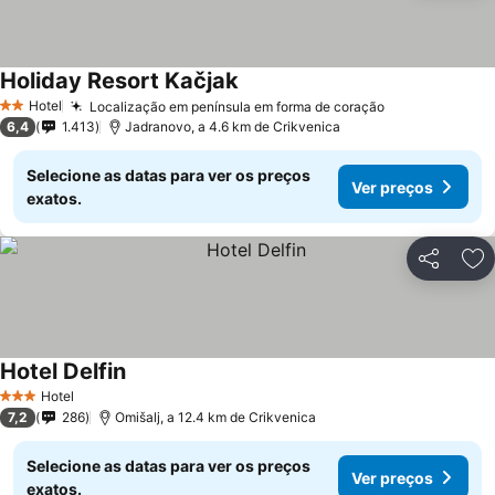
Holiday Resort Kačjak
Hotel
Localização em península em forma de coração
2 Estrelas
6,4
1.413
Jadranovo, a 4.6 km de Crikvenica
Selecione as datas para ver os preços
Ver preços
exatos.
Partilhar
Ad
Hotel Delfin
Hotel
3 Estrelas
7,2
286
Omišalj, a 12.4 km de Crikvenica
Selecione as datas para ver os preços
Ver preços
exatos.