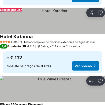
Escolha popular
Partilhar
Ad
Hotel Katarina
Hotel
Maior complexo de piscinas exteriores de água do mar
4 Estrelas
8,6
Excelente
4.212
Selce, a 2.4 km de Crikvenica
€ 112
De
Consulte os preços de
9 sites
Ver preços
Partilhar
Ad
Blue Waves Resort