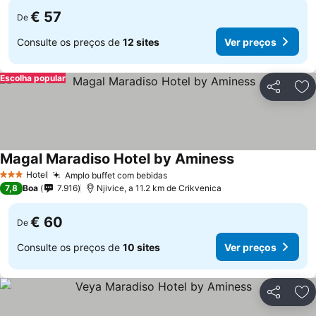
€ 57
De
Consulte os preços de
12 sites
Ver preços
Escolha popular
Partilhar
Ad
Magal Maradiso Hotel by Aminess
Hotel
Amplo buffet com bebidas
3 Estrelas
7,8
Boa
7.916
Njivice, a 11.2 km de Crikvenica
€ 60
De
Consulte os preços de
10 sites
Ver preços
Partilhar
Ad