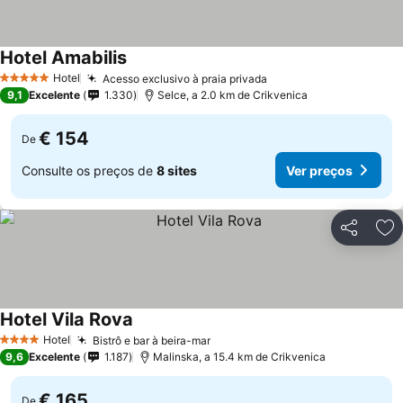
Hotel Amabilis
Hotel
Acesso exclusivo à praia privada
5 Estrelas
9,1
Excelente
1.330
Selce, a 2.0 km de Crikvenica
€ 154
De
Consulte os preços de
8 sites
Ver preços
Partilhar
Ad
Hotel Vila Rova
Hotel
Bistrô e bar à beira-mar
4 Estrelas
9,6
Excelente
1.187
Malinska, a 15.4 km de Crikvenica
€ 165
De