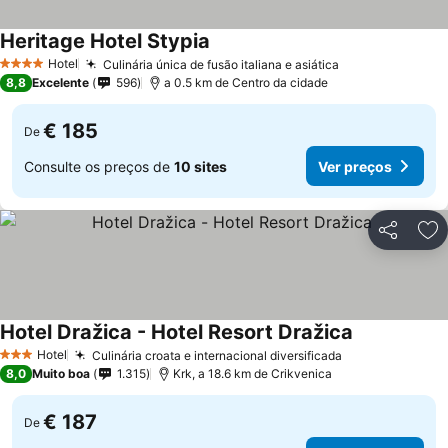
Heritage Hotel Stypia
Hotel
Culinária única de fusão italiana e asiática
4 Estrelas
8,8
Excelente
596
a 0.5 km de Centro da cidade
€ 185
De
Consulte os preços de
10 sites
Ver preços
Partilhar
Ad
Hotel Dražica - Hotel Resort Dražica
Hotel
Culinária croata e internacional diversificada
3 Estrelas
8,0
Muito boa
1.315
Krk, a 18.6 km de Crikvenica
€ 187
De