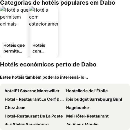
Categorias de hotéis populares em Dabo
Hotéis que
Hotéis
permitem
com
animais
estaciona
mento
Hotéis económicos perto de Dabo
Estes hotéis também poderão interessá-lo...
hotelF1 Saverne Monswiller
Hostellerie de l'Étoile
Hotel - Restaurant Le Cerf & Spa
ibis budget Sarrebourg Buhl
Chez Jean
Hagebuche
Hotel-Restaurant De La Poste
Mei Hôtel-Restaurant
ibis Styles Sarrebourg
Au Vieux Moulin