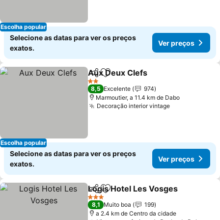
Escolha popular
Selecione as datas para ver os preços
Ver preços
exatos.
Aux Deux Clefs
Partilhar
Adicionar aos favoritos
2 Estrelas
8,5
Excelente
974
Marmoutier, a 11.4 km de Dabo
Decoração interior vintage
Escolha popular
Selecione as datas para ver os preços
Ver preços
exatos.
Logis Hotel Les Vosges
Partilhar
Adicionar aos favoritos
3 Estrelas
8,1
Muito boa
199
a 2.4 km de Centro da cidade