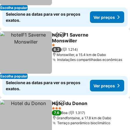
Escolha popular
Selecione as datas para ver os preços
Ver preços
exatos.
hotelF1 Saverne
Partilhar
Adicionar aos favoritos
Monswiller
1 Estrelas
6,2
1.214
Monswiller, a 15.4 km de Dabo
Instalações compartilhadas econômicas
Escolha popular
Selecione as datas para ver os preços
Ver preços
exatos.
Hotel du Donon
Partilhar
Adicionar aos favoritos
3 Estrelas
7,6
Boa
1.317
Grandfontaine, a 17.8 km de Dabo
Terraço panorâmico bioclimático