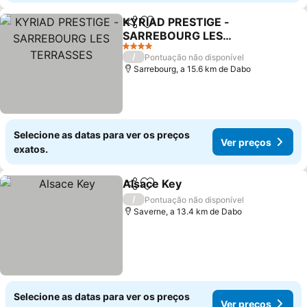
KYRIAD PRESTIGE -
Partilhar
Adicionar aos favoritos
SARREBOURG LES
TERRASSES
4 Estrelas
/
Pontuação não disponível
Sarrebourg, a 15.6 km de Dabo
Selecione as datas para ver os preços
Ver preços
exatos.
Alsace Key
Partilhar
Adicionar aos favoritos
/
Pontuação não disponível
Saverne, a 13.4 km de Dabo
Selecione as datas para ver os preços
Ver preços