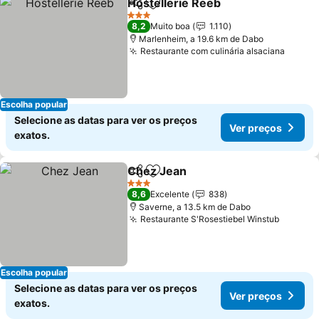
Hostellerie Reeb
Partilhar
Adicionar aos favoritos
3 Estrelas
8,2
Muito boa
1.110
Marlenheim, a 19.6 km de Dabo
Restaurante com culinária alsaciana
Escolha popular
Selecione as datas para ver os preços
Ver preços
exatos.
Chez Jean
Partilhar
Adicionar aos favoritos
3 Estrelas
8,6
Excelente
838
Saverne, a 13.5 km de Dabo
Restaurante S'Rosestiebel Winstub
Escolha popular
Selecione as datas para ver os preços
Ver preços
exatos.