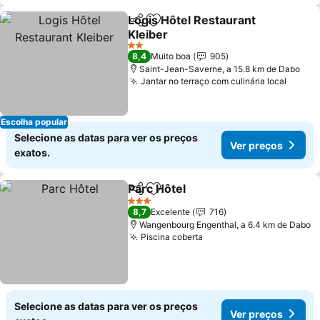
Logis Hôtel Restaurant
Partilhar
Adicionar aos favoritos
Kleiber
2 Estrelas
8,4
Muito boa
905
Saint-Jean-Saverne, a 15.8 km de Dabo
Jantar no terraço com culinária local
Escolha popular
Selecione as datas para ver os preços
Ver preços
exatos.
Parc Hôtel
Partilhar
Adicionar aos favoritos
3 Estrelas
8,7
Excelente
716
Wangenbourg Engenthal, a 6.4 km de Dabo
Piscina coberta
Selecione as datas para ver os preços
Ver preços