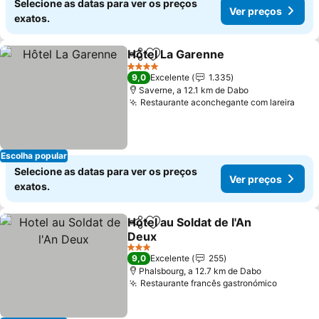
Selecione as datas para ver os preços
Ver preços
exatos.
Hôtel La Garenne
Partilhar
Adicionar aos favoritos
4 Estrelas
9,0
Excelente
1.335
Saverne, a 12.1 km de Dabo
Restaurante aconchegante com lareira
Escolha popular
Selecione as datas para ver os preços
Ver preços
exatos.
Hotel au Soldat de l'An
Partilhar
Adicionar aos favoritos
Deux
3 Estrelas
9,0
Excelente
255
Phalsbourg, a 12.7 km de Dabo
Restaurante francês gastronómico