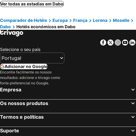
Center Parcs Les Trois Forêts
Ver todas as estadias em Dabo
Comparador de Hotéis
Europa
França
Lorena
Moselle
Dabo
Hotéis económicos em Dabo
Facebook
Twitter
Insta
Yo
Selecione o seu país
Adicionar no Google
Encontre facilmente os nossos
resultados: adicione o trivago como
fonte preferencial no Google.
Empresa
Os nossos produtos
Termos e políticas
Suporte