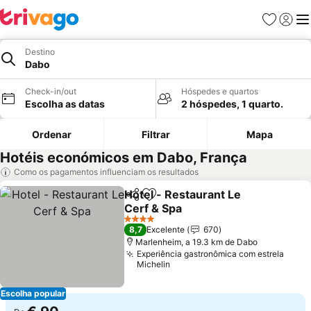
Favoritos
Iniciar
Me
Destino
Dabo
Check-in/out
Hóspedes e quartos
Escolha as datas
2 hóspedes, 1 quarto.
Ordenar
Filtrar
Mapa
Hotéis económicos em Dabo, França
Como os pagamentos influenciam os resultados
Hotel - Restaurant Le
Partilhar
Adicionar aos favoritos
Cerf & Spa
4 Estrelas
8,7
Excelente
670
Marlenheim, a 19.3 km de Dabo
Experiência gastronômica com estrela
Michelin
Escolha popular