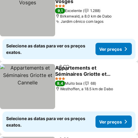
Vosges
3 Estrelas
9,1
Excelente
1.288
Birkenwald, a 8.0 km de Dabo
Jardim cênico com lagos
Selecione as datas para ver os preços
Ver preços
exatos.
Appartements et
Partilhar
Adicionar aos favoritos
Séminaires Griotte et
Cannelle
3 Estrelas
8,4
Muito boa
68
Westhoffen, a 18.5 km de Dabo
Selecione as datas para ver os preços
Ver preços
exatos.