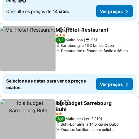
€ 90
De
Consulte os preços de
14 sites
Ver preços
Mei Hôtel-Restaurant
Partilhar
Adicionar aos favoritos
3 Estrelas
8,2
Muito boa
951
Sarrebourg, a 16.3 km de Dabo
Restaurante refinado de fusão asiática
Selecione as datas para ver os preços
Ver preços
exatos.
ibis budget Sarrebourg
Partilhar
Adicionar aos favoritos
Buhl
2 Estrelas
8,0
Muito boa
2.210
Buhl-Lorraine, a 14.5 km de Dabo
Quartos familiares com beliches