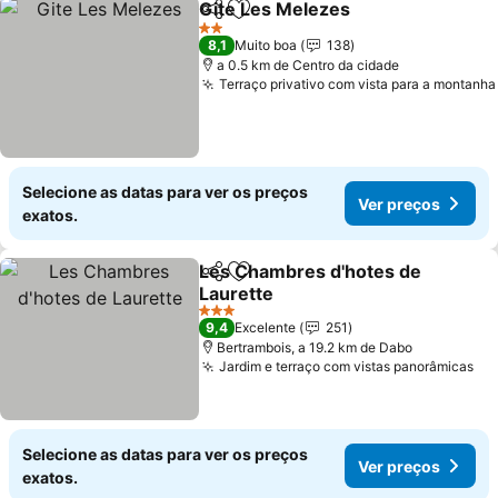
Gite Les Melezes
Partilhar
Adicionar aos favoritos
2 Estrelas
8,1
Muito boa
138
a 0.5 km de Centro da cidade
Terraço privativo com vista para a montanha
Selecione as datas para ver os preços
Ver preços
exatos.
Les Chambres d'hotes de
Partilhar
Adicionar aos favoritos
Laurette
3 Estrelas
9,4
Excelente
251
Bertrambois, a 19.2 km de Dabo
Jardim e terraço com vistas panorâmicas
Selecione as datas para ver os preços
Ver preços
exatos.