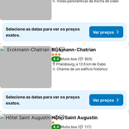
Vistas panorâmicas da Rocha de Dabo
Selecione as datas para ver os preços
Ver preços
exatos.
Erckmann-Chatrian
Partilhar
Adicionar aos favoritos
3 Estrelas
8,0
Muito boa
605
Phalsbourg, a 12.6 km de Dabo
Charme de um edifício histórico
Selecione as datas para ver os preços
Ver preços
exatos.
Hôtel Saint Augustin
Partilhar
Adicionar aos favoritos
1 Estrelas
8,0
Muito boa
117