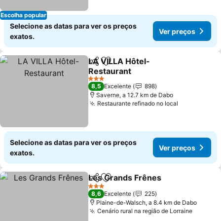
Escolha popular
Selecione as datas para ver os preços
Ver preços
exatos.
LA VILLA Hôtel-
Partilhar
Adicionar aos favoritos
Restaurant
3 Estrelas
8,5
Excelente
898
Saverne, a 12.7 km de Dabo
Restaurante refinado no local
Selecione as datas para ver os preços
Ver preços
exatos.
Les Grands Frênes
Partilhar
Adicionar aos favoritos
3 Estrelas
8,6
Excelente
225
Plaine-de-Walsch, a 8.4 km de Dabo
Cenário rural na região de Lorraine