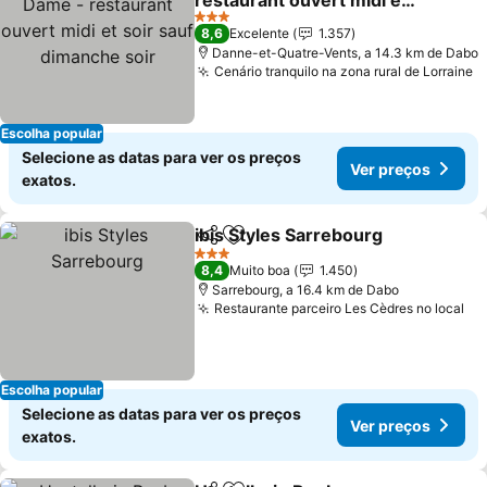
restaurant ouvert midi et
soir sauf dimanche soir
3 Estrelas
8,6
Excelente
1.357
Danne-et-Quatre-Vents, a 14.3 km de Dabo
Cenário tranquilo na zona rural de Lorraine
Escolha popular
Selecione as datas para ver os preços
Ver preços
exatos.
ibis Styles Sarrebourg
Partilhar
Adicionar aos favoritos
3 Estrelas
8,4
Muito boa
1.450
Sarrebourg, a 16.4 km de Dabo
Restaurante parceiro Les Cèdres no local
Escolha popular
Selecione as datas para ver os preços
Ver preços
exatos.