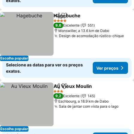
exatos.
Hagebuche
Partilhar
Adicionar aos favoritos
4 Estrelas
9,6
Excelente
551
Monswiller, a 13.6 km de Dabo
Design de acomodação rústico-chique
Escolha popular
Selecione as datas para ver os preços
Ver preços
exatos.
Au Vieux Moulin
Partilhar
Adicionar aos favoritos
3 Estrelas
9,2
Excelente
145
Eschbourg, a 18.9 km de Dabo
Sala de jantar com vista para o lago
Escolha popular