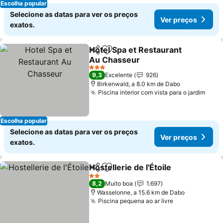
Escolha popular
Selecione as datas para ver os preços
Ver preços
exatos.
Hotel Spa et Restaurant
Partilhar
Adicionar aos favoritos
Au Chasseur
3 Estrelas
9,3
Excelente
926
Birkenwald, a 8.0 km de Dabo
Piscina interior com vista para o jardim
Escolha popular
Selecione as datas para ver os preços
Ver preços
exatos.
Hostellerie de l'Étoile
Partilhar
Adicionar aos favoritos
2 Estrelas
8,2
Muito boa
1.697
Wasselonne, a 15.6 km de Dabo
Piscina pequena ao ar livre