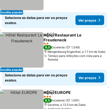
Escolha popular
Selecione as datas para ver os preços
Ver preços
exatos.
Hôtel Restaurant Le
Partilhar
Adicionar aos favoritos
Freudeneck
2 Estrelas
9,0
Excelente
1.348
Wangenbourg Engenthal, a 7.7 km de Dabo
Terraço para refeições com vista para a
floresta
Escolha popular
Selecione as datas para ver os preços
Ver preços
exatos.
Hôtel EUROPE
Partilhar
Adicionar aos favoritos
3 Estrelas
8,5
Excelente
1.061
Saverne, a 13.5 km de Dabo
Ambiente familiar