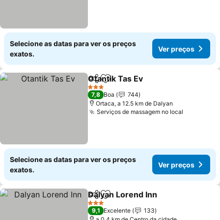
Selecione as datas para ver os preços
Ver preços
exatos.
Otantik Tas Ev
Partilhar
Adicionar aos favoritos
Ver preços
3 Estrelas
7,8
Boa
744
Ortaca, a 12.5 km de Dalyan
Serviços de massagem no local
Ver preço
Selecione as datas para ver os preços
Ver preços
exatos.
Dalyan Lorend Inn
Partilhar
Adicionar aos favoritos
Ver pre
3 Estrelas
9,1
Excelente
133
a 0.4 km de Centro da cidade