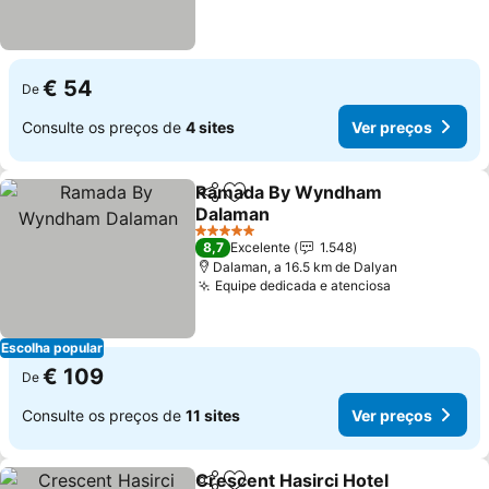
€ 54
De
Consulte os preços de
4 sites
Ver preços
Ramada By Wyndham
Partilhar
Adicionar aos favoritos
Dalaman
Ver preços
5 Estrelas
8,7
Excelente
1.548
Dalaman, a 16.5 km de Dalyan
Equipe dedicada e atenciosa
Ver preços
Escolha popular
€ 109
De
Consulte os preços de
11 sites
Ver preços
Crescent Hasirci Hotel