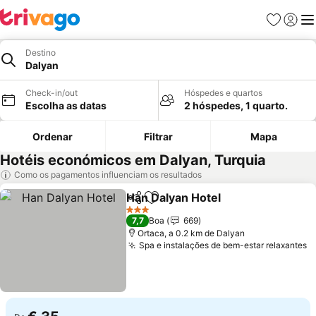
Favoritos
Iniciar
Me
Destino
Dalyan
Check-in/out
Hóspedes e quartos
Escolha as datas
2 hóspedes, 1 quarto.
Ordenar
Filtrar
Mapa
Hotéis económicos em Dalyan, Turquia
Como os pagamentos influenciam os resultados
Han Dalyan Hotel
Partilhar
Adicionar aos favoritos
Ver preç
3 Estrelas
7,7
Boa
669
Ortaca, a 0.2 km de Dalyan
Spa e instalações de bem-estar relaxantes
V