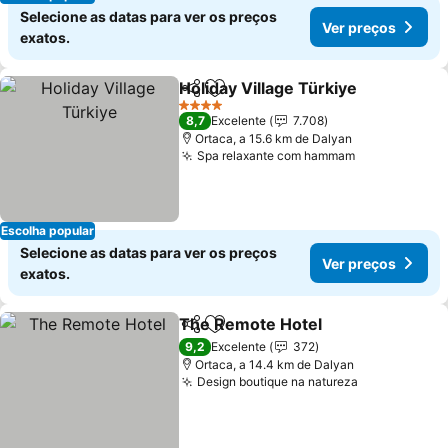
Selecione as datas para ver os preços
Ver preços
exatos.
Holiday Village Türkiye
Partilhar
Adicionar aos favoritos
Ver
4 Estrelas
8,7
Excelente
7.708
Ortaca, a 15.6 km de Dalyan
Spa relaxante com hammam
Ver preços
Escolha popular
Selecione as datas para ver os preços
Ver preços
exatos.
The Remote Hotel
Partilhar
Adicionar aos favoritos
Ver pre
9,2
Excelente
372
Ortaca, a 14.4 km de Dalyan
Design boutique na natureza
Ver preços