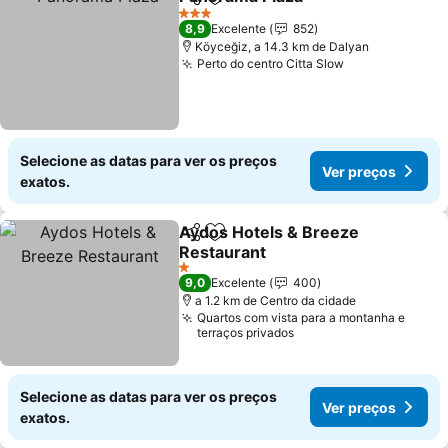
Partilhar
Adicionar aos favoritos
Ver preço
3 Estrelas
8,9
Excelente
852
Köyceğiz, a 14.3 km de Dalyan
Perto do centro Citta Slow
Ver preços
Selecione as datas para ver os preços
Ver preços
exatos.
Aydos Hotels & Breeze
Partilhar
Adicionar aos favoritos
Restaurant
Ver preços
1 Estrelas
9,0
Excelente
400
a 1.2 km de Centro da cidade
Quartos com vista para a montanha e
terraços privados
Selecione as datas para ver os preços
Ver preços
exatos.