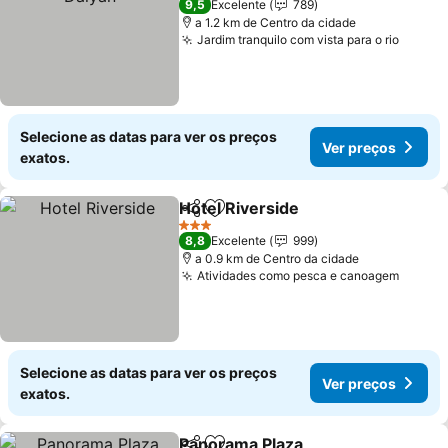
9,5
Excelente
789
a 1.2 km de Centro da cidade
Jardim tranquilo com vista para o rio
Ver pr
Selecione as datas para ver os preços
Ver preços
exatos.
Hotel Riverside
Partilhar
Adicionar aos favoritos
Ver preços
3 Estrelas
8,8
Excelente
999
a 0.9 km de Centro da cidade
Atividades como pesca e canoagem
Ver pr
Selecione as datas para ver os preços
Ver preços
exatos.
Panorama Plaza