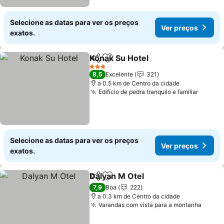
Selecione as datas para ver os preços
Ver preços
exatos.
Konak Su Hotel
Partilhar
Adicionar aos favoritos
Ver preços
3 Estrelas
8,5
Excelente
321
a 0.5 km de Centro da cidade
Edifício de pedra tranquilo e familiar
Ver pr
Selecione as datas para ver os preços
Ver preços
exatos.
Dalyan M Otel
Partilhar
Adicionar aos favoritos
Ver preços
7,9
Boa
222
a 0.3 km de Centro da cidade
Varandas com vista para a montanha
Ver p