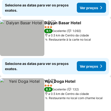
Selecione as datas para ver os preços
Ver preços
exatos.
Dalyan Basar Hotel
Partilhar
Adicionar aos favoritos
Ver pre
3 Estrelas
9,1
Excelente
1.092
a 0.5 km de Centro da cidade
Restaurante à la carte no local
Ver preço
Selecione as datas para ver os preços
Ver preços
exatos.
Yeni Doga Hotel
Partilhar
Adicionar aos favoritos
Ver preço
3 Estrelas
8,9
Excelente
132
a 0.5 km de Centro da cidade
Restaurante no local com charme local
Ver 