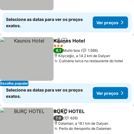
Selecione as datas para ver os preços
Ver preços
exatos.
Kaunos Hotel
Partilhar
Adicionar aos favoritos
Ver preços
3 Estrelas
8,1
Muito boa
1.566
Köyceğiz, a 14.2 km de Dalyan
Culinária turca no restaurante do hotel
Ver 
Escolha popular
Selecione as datas para ver os preços
Ver preços
exatos.
BURÇ HOTEL
Partilhar
Adicionar aos favoritos
Ver preços
7,0
626
Dalaman, a 18.1 km de Dalyan
Perto do Aeroporto de Dalaman
Ver preço