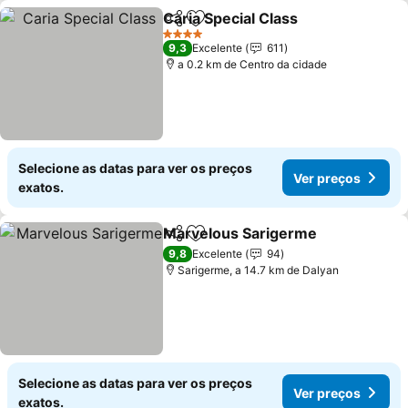
Caria Special Class
Partilhar
Adicionar aos favoritos
Ver pre
4 Estrelas
9,3
Excelente
611
a 0.2 km de Centro da cidade
Selecione as datas para ver os preços
Ver preços
exatos.
Marvelous Sarigerme
Partilhar
Adicionar aos favoritos
Ver 
9,8
Excelente
94
Sarigerme, a 14.7 km de Dalyan
Selecione as datas para ver os preços
Ver preços
exatos.