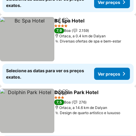
Ver preços
exatos.
Bc Spa Hotel
Partilhar
Adicionar aos favoritos
Ver preços
4 Estrelas
7,9
Boa
2.159
Ortaca, a 0.4 km de Dalyan
Diversas ofertas de spa e bem-estar
Ver pr
Selecione as datas para ver os preços
Ver preços
exatos.
Dolphin Park Hotel
Partilhar
Adicionar aos favoritos
Ver pre
3 Estrelas
7,5
Boa
276
Ortaca, a 14.6 km de Dalyan
Design de quarto artístico e luxuoso
Ver pr