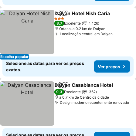
Dalyan Hotel Nish Caria
Partilhar
Adicionar aos favoritos
Ve
3 Estrelas
8,7
Excelente
1.426
Ortaca, a 0.2 km de Dalyan
Localização central em Dalyan
Ver preço
Escolha popular
Selecione as datas para ver os preços
Ver preços
exatos.
Dalyan Casablanca Hotel
Partilhar
Adicionar aos favoritos
V
9,3
Excelente
362
a 0.7 km de Centro da cidade
Design moderno recentemente renovado
Ve
Selecione as datas para ver os preços