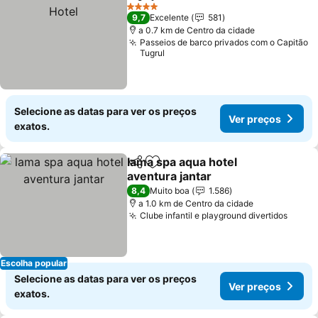
Partilhar
Adicionar aos favoritos
Ver
4 Estrelas
9,7
Excelente
581
a 0.7 km de Centro da cidade
Passeios de barco privados com o Capitão
Tugrul
Selecione as datas para ver os preços
Ver preços
exatos.
lama spa aqua hotel
Partilhar
Adicionar aos favoritos
aventura jantar
Ver preços
8,4
Muito boa
1.586
a 1.0 km de Centro da cidade
Clube infantil e playground divertidos
Ver p
Escolha popular
Selecione as datas para ver os preços
Ver preços
exatos.