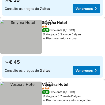
€ 35
De
Consulte os preços de
7 sites
Ver preços
Smyrna Hotel
Partilhar
Adicionar aos favoritos
Ver preços
2 Estrelas
8,9
Excelente
603
Mugla, a 0.3 km de Dalyan
Piscina exterior sazonal
Ver preços
€ 45
De
Consulte os preços de
3 sites
Ver preços
Vespera Hotel
Partilhar
Adicionar aos favoritos
Ver preços
3 Estrelas
9,6
Excelente
603
Mugla, a 0.7 km de Dalyan
Piscina tranquila e oásis de jardim
Ver pre