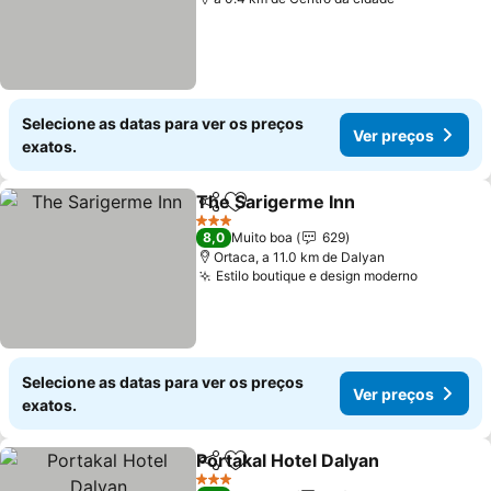
Selecione as datas para ver os preços
Ver preços
exatos.
The Sarigerme Inn
Partilhar
Adicionar aos favoritos
Ver pre
3 Estrelas
8,0
Muito boa
629
Ortaca, a 11.0 km de Dalyan
Estilo boutique e design moderno
Ver preç
Selecione as datas para ver os preços
Ver preços
exatos.
Portakal Hotel Dalyan
Partilhar
Adicionar aos favoritos
Ver 
3 Estrelas