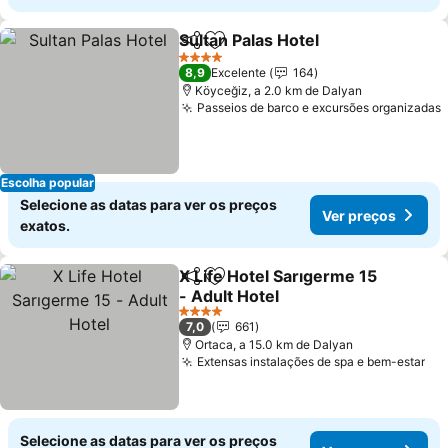
Sultan Palas Hotel
Partilhar
Adicionar aos favoritos
Ver preç
4 Estrelas
8,9
Excelente
164
Köyceğiz, a 2.0 km de Dalyan
Passeios de barco e excursões organizadas
Escolha popular
Selecione as datas para ver os preços
Ver preços
exatos.
X Life Hotel Sarıgerme 15
Partilhar
Adicionar aos favoritos
- Adult Hotel
Ver preços
4 Estrelas
7,0
661
Ortaca, a 15.0 km de Dalyan
Extensas instalações de spa e bem-estar
Ve
Selecione as datas para ver os preços