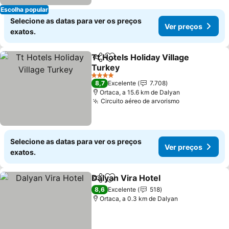
Escolha popular
Selecione as datas para ver os preços
Ver preços
exatos.
Tt Hotels Holiday Village
Partilhar
Adicionar aos favoritos
Turkey
Ver preços
4 Estrelas
8,7
Excelente
7.708
Ortaca, a 15.6 km de Dalyan
Circuito aéreo de arvorismo
Ver preços
Selecione as datas para ver os preços
Ver preços
exatos.
Dalyan Vira Hotel
Partilhar
Adicionar aos favoritos
Ver preç
8,6
Excelente
518
Ortaca, a 0.3 km de Dalyan