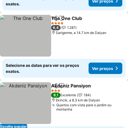
Ver preços
exatos.
The One Club
Partilhar
Adicionar aos favoritos
Ver preços
4 Estrelas
6,4
1.287
Sarigerme, a 14.7 km de Dalyan
Selecione as datas para ver os preços
Ver preços
exatos.
Akdeniz Pansiyon
Partilhar
Adicionar aos favoritos
Ver preç
3 Estrelas
9,1
Excelente
184
Ekincik, a 8.3 km de Dalyan
Quartos com vista para o jardim ou
montanha
Escolha popular