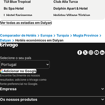
TUI Blue Tropical
Club Alla Turca
Bc Spa Hotel
Dolphin Apart & Hotel
L Hotel Sarigerme
Holiday Village Türkiye
Dalaman Airport Alibaba Hotel
Dalyan Terrace Hotel
Ver todas as estadias em Dalyan
Arp Dalyan
Turay Hotel
Comparador de Hotéis
Europa
Turquia
Mugla Province
Karaca Apart Hotel
Han Dalyan Hotel
Dalyan
Hotéis económicos em Dalyan
Smyrna Hotel
Vespera Hotel
Dalyan Resort - Special Category
Sultan Palas Hotel
Facebook
Twitter
Insta
Yo
Hotel Han Boutique
The One Club
Selecione o seu país
L Hotel Sarigerme
X Life Hotel Sarıgerme 15 - Adult Hotel
TUI MAGIC LIFE Sarigerme
Tt Hotels Holiday Village Turkey
Adicionar no Google
Encontre facilmente os nossos
resultados: adicione o trivago como
fonte preferencial no Google.
Empresa
Os nossos produtos