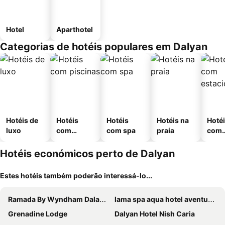
Hotel
Aparthotel
Categorias de hotéis populares em Dalyan
Hotéis de
Hotéis
Hotéis
Hotéis na
Hoté
luxo
com
com spa
praia
com
piscinas
esta
ment
Hotéis económicos perto de Dalyan
Estes hotéis também poderão interessá-lo...
Ramada By Wyndham Dalaman
lama spa aqua hotel aventura jantar
Grenadine Lodge
Dalyan Hotel Nish Caria