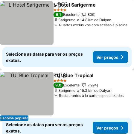
L Hotel Sarigerme
Partilhar
Adicionar aos favoritos
Ver pre
4 Estrelas
9,1
Excelente
809
Sarigerme, a 14.8 km de Dalyan
Quartos exclusivos com acesso à piscina
Ve
Selecione as datas para ver os preços
Ver preços
exatos.
TUI Blue Tropical
Partilhar
Adicionar aos favoritos
Ver preç
4 Estrelas
9,0
Excelente
7.994
Sarigerme, a 15.3 km de Dalyan
Restaurantes à la carte especializados
Ver 
Escolha popular
Selecione as datas para ver os preços
Ver preços
exatos.