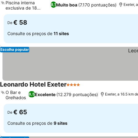
Piscina interna
Muito boa
(7.170 pontuações)
8,1
Exeter, 
exclusiva de 18
metros
€ 58
De
Consulte os preços de
11 sites
Escolha popular
Leonardo Hotel Exeter
4 Estrelas
O Bar e
Excelente
(12.279 pontuações)
8,5
Exeter, a 16.5 km d
Grelhados
€ 65
De
Consulte os preços de
9 sites