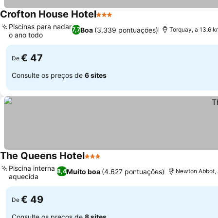
Crofton House Hotel
3 Estrelas
Piscinas para nadar
Boa
(3.339 pontuações)
7,7
Torquay, a 13.6 
o ano todo
€ 47
De
Consulte os preços de
6 sites
The Queens Hotel
3 Estrelas
Piscina interna
Muito boa
(4.627 pontuações)
8,4
Newton Abbot, 
aquecida
€ 49
De
Consulte os preços de
8 sites