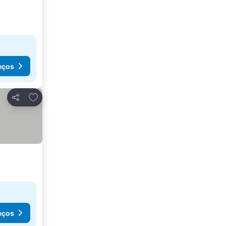
eços
Adicionar aos favoritos
Partilhar
eços