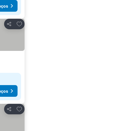
eços
Adicionar aos favoritos
Partilhar
eços
Adicionar aos favoritos
Partilhar