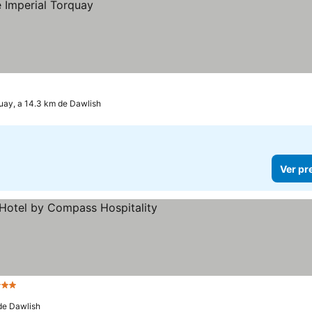
uay, a 14.3 km de Dawlish
Ver pr
 Estrelas
 de Dawlish