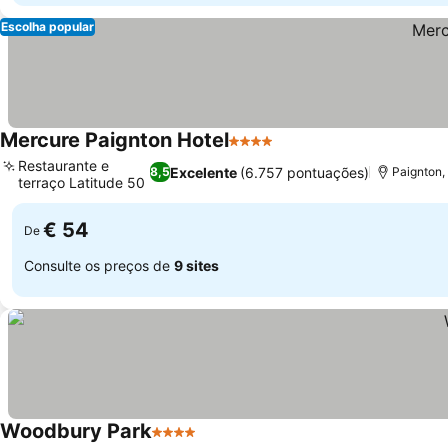
Escolha popular
Mercure Paignton Hotel
4 Estrelas
Restaurante e
Excelente
(6.757 pontuações)
8,5
Paignton,
terraço Latitude 50
€ 54
De
Consulte os preços de
9 sites
Woodbury Park
4 Estrelas