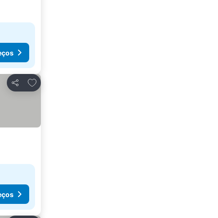
eços
Adicionar aos favoritos
Partilhar
eços