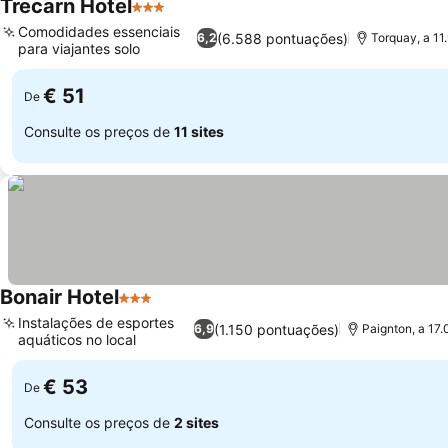
Trecarn Hotel
3 Estrelas
Comodidades essenciais
(6.588 pontuações)
6,2
Torquay, a 11
para viajantes solo
€ 51
De
Consulte os preços de
11 sites
Bonair Hotel
3 Estrelas
Instalações de esportes
(1.150 pontuações)
6,9
Paignton, a 17
aquáticos no local
€ 53
De
Consulte os preços de
2 sites