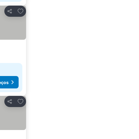
Adicionar aos favoritos
Partilhar
eços
Adicionar aos favoritos
Partilhar