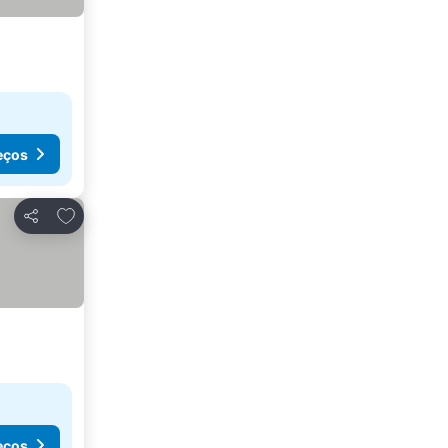
eços
Adicionar aos favoritos
Partilhar
eços