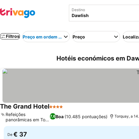
Destino
Filtros
Preço em ordem crescente
Preço
Localiz
Hotéis económicos em Dawl
The Grand Hotel
4 Estrelas
Refeições
Boa
(10.485 pontuações)
7,6
Torquay, a 14
panorâmicas em Tor
Bay
€ 37
De