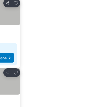
Adicionar aos favoritos
Partilhar
eços
Adicionar aos favoritos
Partilhar