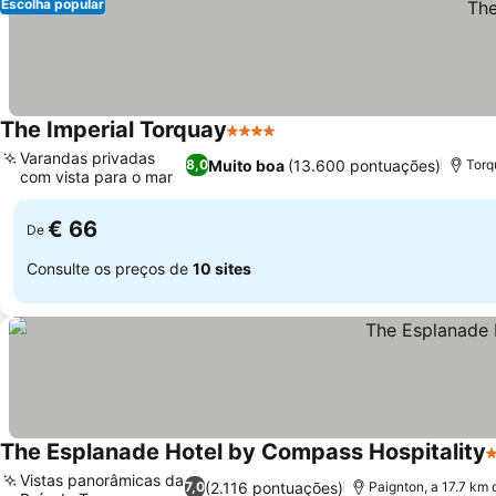
Escolha popular
The Imperial Torquay
4 Estrelas
Varandas privadas
Muito boa
(13.600 pontuações)
8,0
Torq
com vista para o mar
€ 66
De
Consulte os preços de
10 sites
The Esplanade Hotel by Compass Hospitality
3
Vistas panorâmicas da
(2.116 pontuações)
7,0
Paignton, a 17.7 km