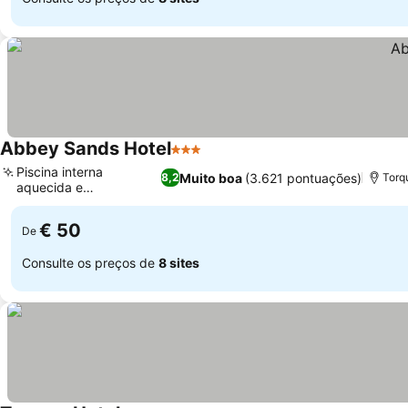
Abbey Sands Hotel
3 Estrelas
Piscina interna
Muito boa
(3.621 pontuações)
8,2
Torq
aquecida e
hidromassagem
€ 50
De
Consulte os preços de
8 sites