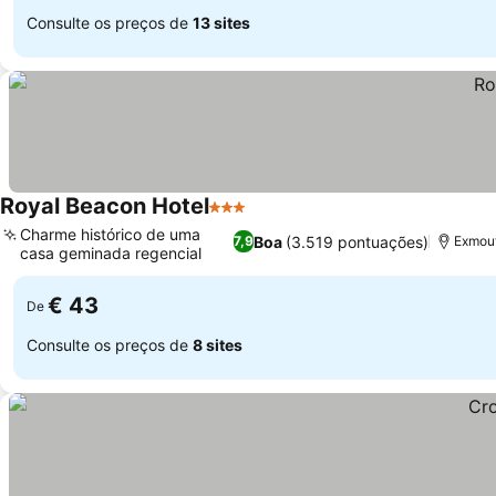
Consulte os preços de
13 sites
Royal Beacon Hotel
3 Estrelas
Charme histórico de uma
Boa
(3.519 pontuações)
7,9
Exmout
casa geminada regencial
€ 43
De
Consulte os preços de
8 sites