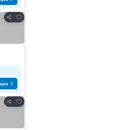
Adicionar aos favoritos
Partilhar
eços
Adicionar aos favoritos
Partilhar