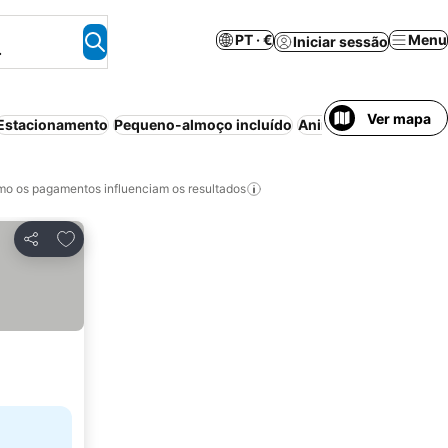
PT · €
Menu
Iniciar sessão
.
Ver mapa
Estacionamento
Pequeno-almoço incluído
Animais permitidos
P
o os pagamentos influenciam os resultados
Adicionar aos favoritos
Partilhar