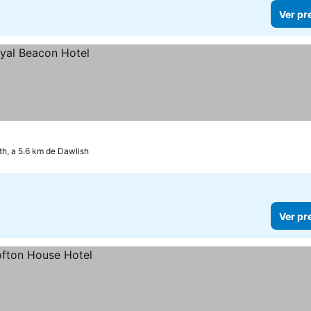
Ver pr
h, a 5.6 km de Dawlish
Ver pr