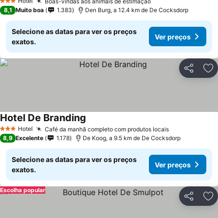
Hotel
Boas-vindas aos animais de estimação
3 Estrelas
8,1
Muito boa
1.383
Den Burg, a 12.4 km de De Cocksdorp
Selecione as datas para ver os preços
Ver preços
exatos.
Partilhar
Ad
Hotel De Branding
Hotel
Café da manhã completo com produtos locais
3 Estrelas
8,9
Excelente
1.178
De Koog, a 9.5 km de De Cocksdorp
Selecione as datas para ver os preços
Ver preços
exatos.
Escolha popular
Partilhar
Ad