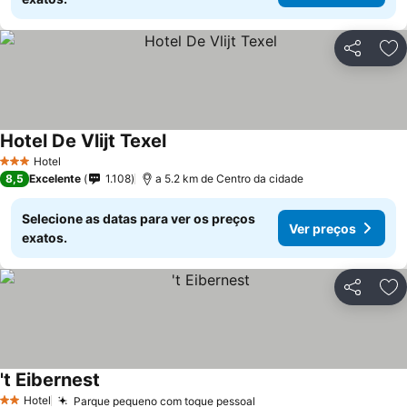
Partilhar
Ad
Hotel De Vlijt Texel
Hotel
3 Estrelas
8,5
Excelente
1.108
a 5.2 km de Centro da cidade
Selecione as datas para ver os preços
Ver preços
exatos.
Partilhar
Ad
't Eibernest
Hotel
Parque pequeno com toque pessoal
2 Estrelas