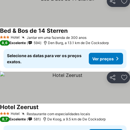
Partilhar
Ad
Bed & Bos de 14 Sterren
Hotel
Jantar em uma fazenda de 300 anos
3 Estrelas
8,6
Excelente
594
Den Burg, a 13.1 km de De Cocksdorp
Selecione as datas para ver os preços
Ver preços
exatos.
Partilhar
Ad
Hotel Zeerust
Hotel
Restaurante com especialidades locais
3 Estrelas
8,7
Excelente
581
De Koog, a 9.5 km de De Cocksdorp