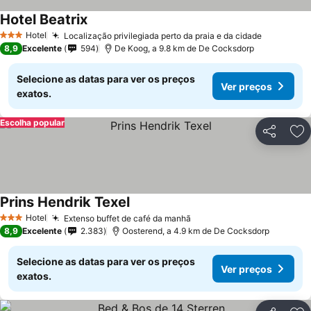
Hotel Beatrix
Hotel
Localização privilegiada perto da praia e da cidade
3 Estrelas
8,9
Excelente
594
De Koog, a 9.8 km de De Cocksdorp
Selecione as datas para ver os preços
Ver preços
exatos.
Escolha popular
Partilhar
Ad
Prins Hendrik Texel
Hotel
Extenso buffet de café da manhã
3 Estrelas
8,9
Excelente
2.383
Oosterend, a 4.9 km de De Cocksdorp
Selecione as datas para ver os preços
Ver preços
exatos.