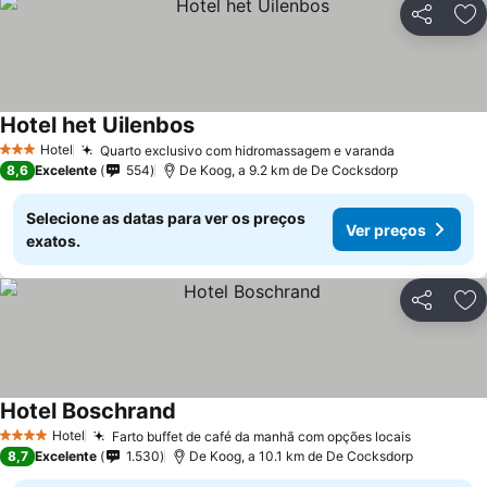
Partilhar
Ad
Hotel het Uilenbos
Hotel
Quarto exclusivo com hidromassagem e varanda
3 Estrelas
8,6
Excelente
554
De Koog, a 9.2 km de De Cocksdorp
Selecione as datas para ver os preços
Ver preços
exatos.
Partilhar
Ad
Hotel Boschrand
Hotel
Farto buffet de café da manhã com opções locais
4 Estrelas
8,7
Excelente
1.530
De Koog, a 10.1 km de De Cocksdorp