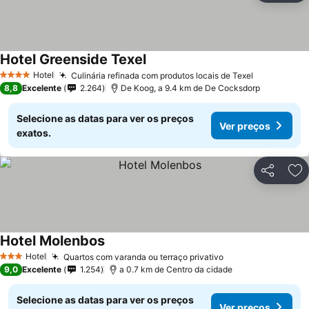
Hotel Greenside Texel
Hotel
Culinária refinada com produtos locais de Texel
4 Estrelas
8,8
Excelente
2.264
De Koog, a 9.4 km de De Cocksdorp
Selecione as datas para ver os preços
Ver preços
exatos.
Partilhar
Ad
Hotel Molenbos
Hotel
Quartos com varanda ou terraço privativo
3 Estrelas
9,0
Excelente
1.254
a 0.7 km de Centro da cidade
Selecione as datas para ver os preços
Ver preços