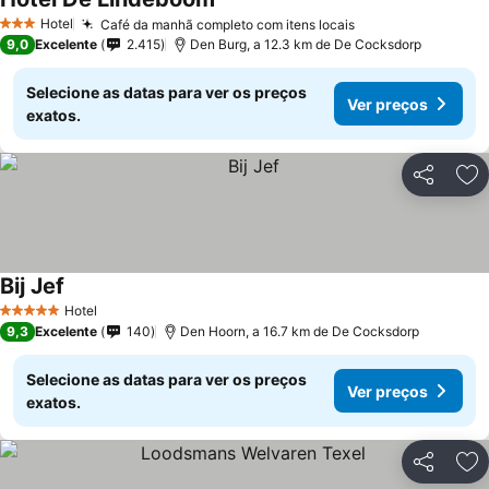
Hotel
Café da manhã completo com itens locais
3 Estrelas
9,0
Excelente
2.415
Den Burg, a 12.3 km de De Cocksdorp
Selecione as datas para ver os preços
Ver preços
exatos.
Partilhar
Ad
Bij Jef
Hotel
5 Estrelas
9,3
Excelente
140
Den Hoorn, a 16.7 km de De Cocksdorp
Selecione as datas para ver os preços
Ver preços
exatos.
Partilhar
Ad