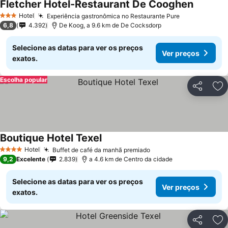
Fletcher Hotel-Restaurant De Cooghen
Hotel
Experiência gastronômica no Restaurante Pure
3 Estrelas
6,8
4.392
De Koog, a 9.6 km de De Cocksdorp
Selecione as datas para ver os preços
Ver preços
exatos.
Escolha popular
Partilhar
Ad
Boutique Hotel Texel
Hotel
Buffet de café da manhã premiado
4 Estrelas
9,2
Excelente
2.839
a 4.6 km de Centro da cidade
Selecione as datas para ver os preços
Ver preços
exatos.
Partilhar
Ad