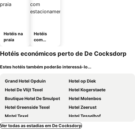
Hotéis na
Hotéis
praia
com
estaciona
mento
Hotéis económicos perto de De Cocksdorp
Estes hotéis também poderão interessá-lo...
Grand Hotel Opduin
Hotel op Diek
Hotel De Vlijt Texel
Hotel Kogerstaete
Boutique Hotel De Smulpot
Hotel Molenbos
Hotel Greenside Texel
Hotel Zeerust
Motel Texel
Hotel Tesselhof
Van der Valk Hotel Texel-De Koog
Hotel De Lindeboom
Ver todas as estadias em De Cocksdorp