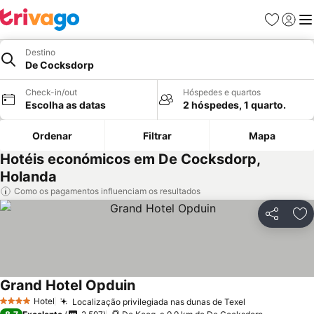
Favoritos
Iniciar
Me
Destino
De Cocksdorp
Check-in/out
Hóspedes e quartos
Escolha as datas
2 hóspedes, 1 quarto.
Ordenar
Filtrar
Mapa
Hotéis económicos em De Cocksdorp,
Holanda
Como os pagamentos influenciam os resultados
Partilhar
Ad
Grand Hotel Opduin
Hotel
Localização privilegiada nas dunas de Texel
4 Estrelas