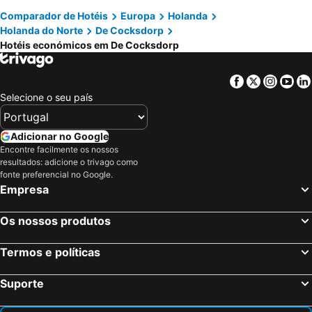
Comparador de Hotéis
Europa
Holanda
Holanda do Norte
De Cocksdorp
Hotéis económicos em De Cocksdorp
Facebook
Twitter
Insta
Yo
Selecione o seu país
Adicionar no Google
Encontre facilmente os nossos
resultados: adicione o trivago como
fonte preferencial no Google.
Empresa
Os nossos produtos
Termos e políticas
Suporte