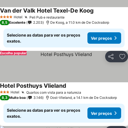
Van der Valk Hotel Texel-De Koog
Hotel
Peli Pub e restaurante
4 Estrelas
8,5
Excelente
2.203
De Koog, a 11.0 km de De Cocksdorp
Selecione as datas para ver os preços
Ver preços
exatos.
Escolha popular
Partilhar
Ad
Hotel Posthuys Vlieland
Hotel
Quartos com vista para a natureza
3 Estrelas
8,3
Muito boa
3.146
Oost-Vlieland, a 14.1 km de De Cocksdorp
Selecione as datas para ver os preços
Ver preços
exatos.