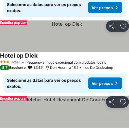
Selecione as datas para ver os preços
Ver preços
exatos.
Escolha popular
Partilhar
Ad
Hotel op Diek
Hotel
Pequeno-almoço excecional com produtos locais
3 Estrelas
8,7
Excelente
1.342
Den Hoorn, a 16.5 km de De Cocksdorp
Selecione as datas para ver os preços
Ver preços
exatos.
Escolha popular
Partilhar
Ad