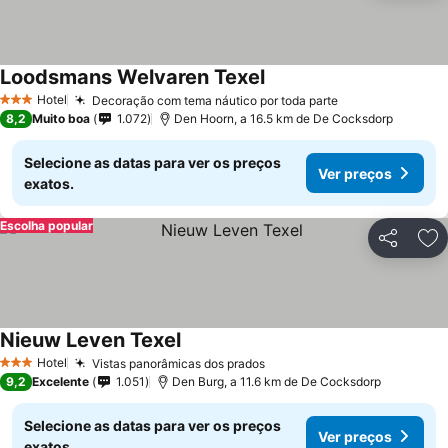
Loodsmans Welvaren Texel
Hotel
Decoração com tema náutico por toda parte
3 Estrelas
8,2
Muito boa
1.072
Den Hoorn, a 16.5 km de De Cocksdorp
Selecione as datas para ver os preços
Ver preços
exatos.
Escolha popular
Partilhar
Ad
Nieuw Leven Texel
Hotel
Vistas panorâmicas dos prados
3 Estrelas
9,2
Excelente
1.051
Den Burg, a 11.6 km de De Cocksdorp
Selecione as datas para ver os preços
Ver preços
exatos.