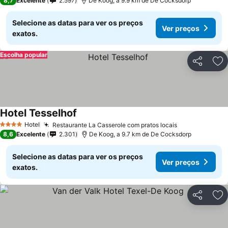
8,7
Excelente
2.597
De Koog, a 9.9 km de De Cocksdorp
Selecione as datas para ver os preços
Ver preços
exatos.
Escolha popular
Partilhar
Ad
Hotel Tesselhof
Hotel
Restaurante La Casserole com pratos locais
4 Estrelas
8,6
Excelente
2.301
De Koog, a 9.7 km de De Cocksdorp
Selecione as datas para ver os preços
Ver preços
exatos.
Partilhar
Ad