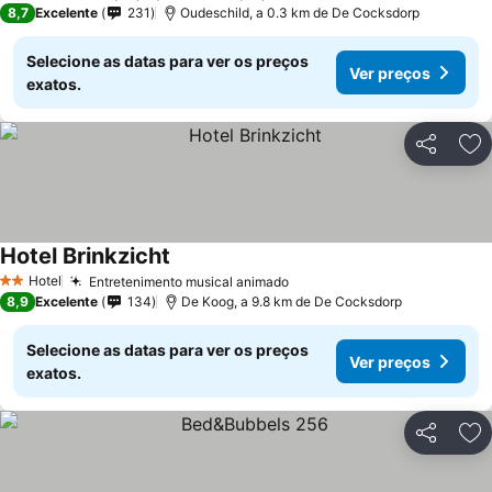
8,7
Excelente
231
Oudeschild, a 0.3 km de De Cocksdorp
Selecione as datas para ver os preços
Ver preços
exatos.
Partilhar
Ad
Hotel Brinkzicht
Hotel
Entretenimento musical animado
2 Estrelas
8,9
Excelente
134
De Koog, a 9.8 km de De Cocksdorp
Selecione as datas para ver os preços
Ver preços
exatos.
Partilhar
Ad