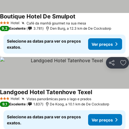
Boutique Hotel De Smulpot
Hotel
Café da manhã gourmet na sua mesa
3 Estrelas
9,2
Excelente
3.781
Den Burg, a 12.3 km de De Cocksdorp
Selecione as datas para ver os preços
Ver preços
exatos.
Partilhar
Ad
Landgoed Hotel Tatenhove Texel
Hotel
Vistas panorâmicas para o lago e prados
3 Estrelas
9,1
Excelente
1.837
De Koog, a 10.1 km de De Cocksdorp
Selecione as datas para ver os preços
Ver preços
exatos.