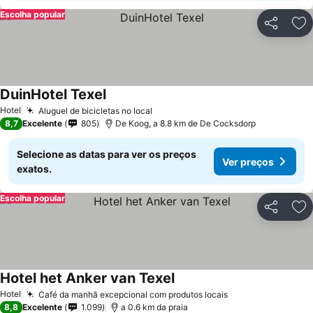
Escolha popular
Partilhar
Ad
DuinHotel Texel
Hotel
Aluguel de bicicletas no local
8,7
Excelente
805
De Koog, a 8.8 km de De Cocksdorp
Selecione as datas para ver os preços
Ver preços
exatos.
Escolha popular
Partilhar
Ad
Hotel het Anker van Texel
Hotel
Café da manhã excepcional com produtos locais
8,8
Excelente
1.099
a 0.6 km da praia