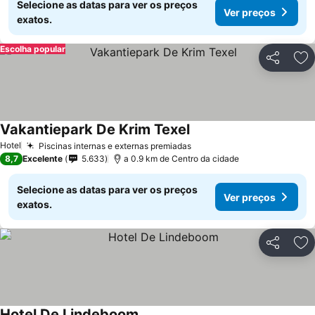
Selecione as datas para ver os preços
Ver preços
exatos.
Escolha popular
Partilhar
Ad
Vakantiepark De Krim Texel
Hotel
Piscinas internas e externas premiadas
8,7
Excelente
5.633
a 0.9 km de Centro da cidade
Selecione as datas para ver os preços
Ver preços
exatos.
Partilhar
Ad
Hotel De Lindeboom