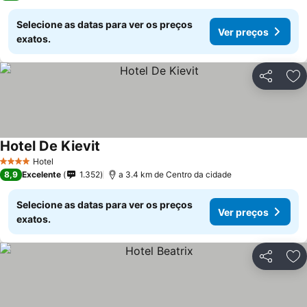
Selecione as datas para ver os preços
Ver preços
exatos.
Partilhar
Ad
Hotel De Kievit
Hotel
4 Estrelas
8,9
Excelente
1.352
a 3.4 km de Centro da cidade
Selecione as datas para ver os preços
Ver preços
exatos.
Partilhar
Ad