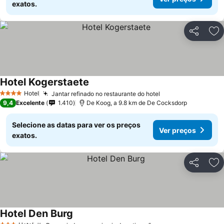
exatos.
Partilhar
Ad
Hotel Kogerstaete
Hotel
Jantar refinado no restaurante do hotel
4 Estrelas
9,4
Excelente
1.410
De Koog, a 9.8 km de De Cocksdorp
Selecione as datas para ver os preços
Ver preços
exatos.
Partilhar
Ad
Hotel Den Burg