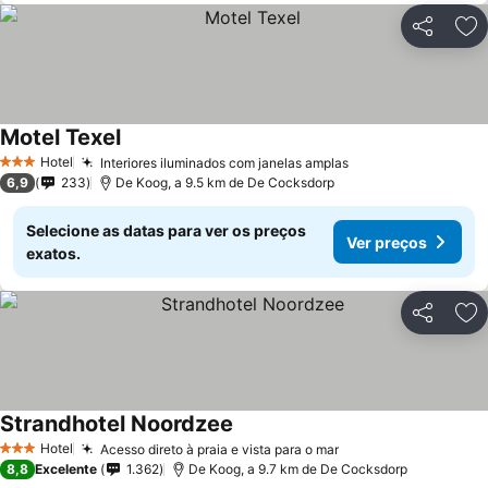
Partilhar
Ad
Motel Texel
Hotel
Interiores iluminados com janelas amplas
3 Estrelas
6,9
233
De Koog, a 9.5 km de De Cocksdorp
Selecione as datas para ver os preços
Ver preços
exatos.
Partilhar
Ad
Strandhotel Noordzee
Hotel
Acesso direto à praia e vista para o mar
3 Estrelas
8,8
Excelente
1.362
De Koog, a 9.7 km de De Cocksdorp