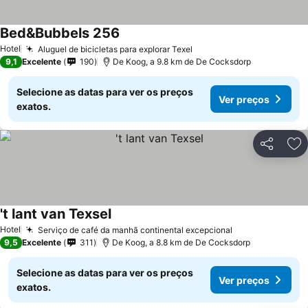
Bed&Bubbels 256
Hotel
Aluguel de bicicletas para explorar Texel
9,1
Excelente
190
De Koog, a 9.8 km de De Cocksdorp
Selecione as datas para ver os preços
Ver preços
exatos.
Partilhar
Ad
't lant van Texsel
Hotel
Serviço de café da manhã continental excepcional
9,5
Excelente
311
De Koog, a 8.8 km de De Cocksdorp
Selecione as datas para ver os preços
Ver preços
exatos.