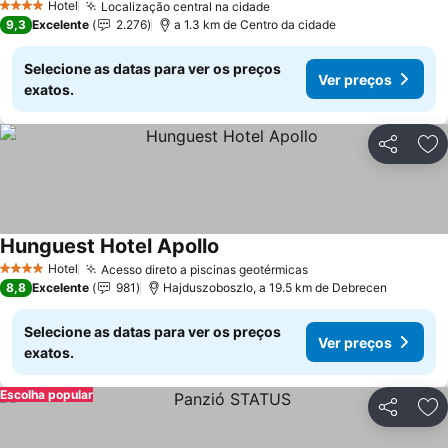
Hotel
Localização central na cidade
Ver preços
4 Estrelas
9,3
Excelente
2.276
a 1.3 km de Centro da cidade
Selecione as datas para ver os preços
Ver preços
exatos.
Partilhar
Ad
Hunguest Hotel Apollo
Ver preços
Hotel
Acesso direto a piscinas geotérmicas
Ver preços
4 Estrelas
8,8
Excelente
981
Hajduszoboszlo, a 19.5 km de Debrecen
Selecione as datas para ver os preços
Ver preços
exatos.
Escolha popular
Partilhar
Ad