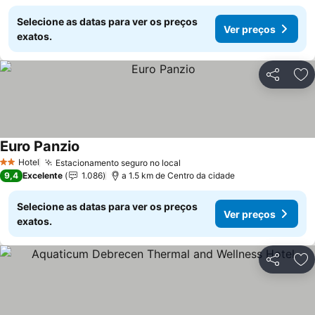
Selecione as datas para ver os preços
Ver preços
exatos.
Partilhar
Ad
Euro Panzio
Ver preços
Hotel
Estacionamento seguro no local
Ver preços
2 Estrelas
9,4
Excelente
1.086
a 1.5 km de Centro da cidade
Selecione as datas para ver os preços
Ver preços
exatos.
Partilhar
Ad