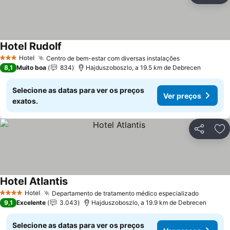
Hotel Rudolf
Ver preços
Hotel
Centro de bem-estar com diversas instalações
Ver preços
3 Estrelas
8,1
Muito boa
834
Hajduszoboszlo, a 19.5 km de Debrecen
Selecione as datas para ver os preços
Ver preços
exatos.
Partilhar
Ad
Hotel Atlantis
Ver preços
Hotel
Departamento de tratamento médico especializado
Ver pre
4 Estrelas
9,1
Excelente
3.043
Hajduszoboszlo, a 19.9 km de Debrecen
Selecione as datas para ver os preços