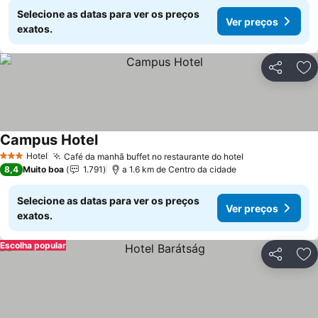
Selecione as datas para ver os preços
Ver preços
exatos.
Partilhar
Ad
Campus Hotel
Ver preços
Hotel
Café da manhã buffet no restaurante do hotel
Ver preços
3 Estrelas
8,4
Muito boa
1.791
a 1.6 km de Centro da cidade
Selecione as datas para ver os preços
Ver preços
exatos.
Escolha popular
Partilhar
Ad