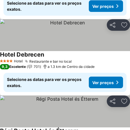
Selecione as datas para ver os preços
Ver preços
exatos.
Partilhar
Ad
Hotel Debrecen
Ver preços
Hotel
Restaurante e bar no local
Ver preços
4 Estrelas
9,3
Excelente
701
a 1.3 km de Centro da cidade
Selecione as datas para ver os preços
Ver preços
exatos.
Partilhar
Ad