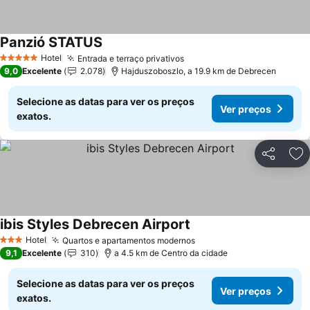
Panzió STATUS
Ver preços
Hotel
Entrada e terraço privativos
Ver preços
5 Estrelas
9,0
Excelente
2.078
Hajduszoboszlo, a 19.9 km de Debrecen
Selecione as datas para ver os preços
Ver preços
exatos.
Partilhar
Ad
ibis Styles Debrecen Airport
Ver preços
Hotel
Quartos e apartamentos modernos
Ver preços
3 Estrelas
9,1
Excelente
310
a 4.5 km de Centro da cidade
Selecione as datas para ver os preços
Ver preços
exatos.