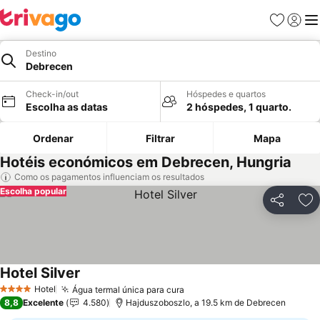
Favoritos
Iniciar
Me
Destino
Debrecen
Check-in/out
Hóspedes e quartos
Escolha as datas
2 hóspedes, 1 quarto.
Ordenar
Filtrar
Mapa
Hotéis económicos em Debrecen, Hungria
Como os pagamentos influenciam os resultados
Escolha popular
Partilhar
Ad
Hotel Silver
Ver preços
Hotel
Água termal única para cura
Ver preços
4 Estrelas
8,8
Excelente
4.580
Hajduszoboszlo, a 19.5 km de Debrecen