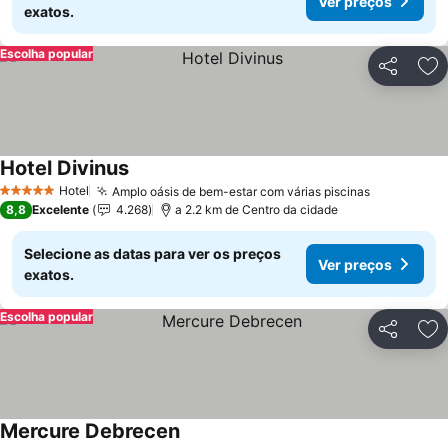
Ver preços
exatos.
Escolha popular
Partilhar
Ad
Hotel Divinus
Ver preços
Hotel
Amplo oásis de bem-estar com várias piscinas
Ver preço
5 Estrelas
8,8
Excelente
4.268
a 2.2 km de Centro da cidade
Selecione as datas para ver os preços
Ver preços
exatos.
Escolha popular
Partilhar
Ad
Mercure Debrecen
Ver preços