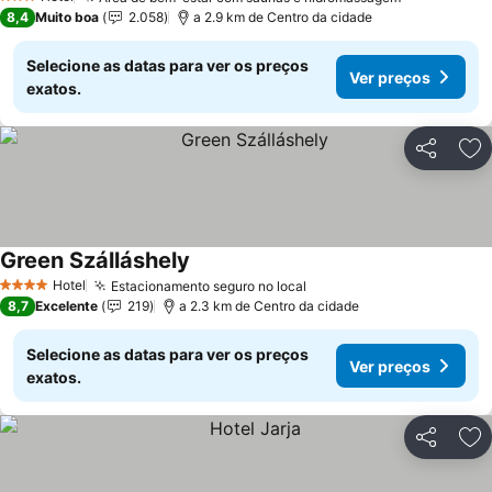
Ver preços
3 Estrelas
8,4
Muito boa
2.058
a 2.9 km de Centro da cidade
Selecione as datas para ver os preços
Ver preços
exatos.
Partilhar
Ad
Green Szálláshely
Ver preços
Hotel
Estacionamento seguro no local
Ver preços
4 Estrelas
8,7
Excelente
219
a 2.3 km de Centro da cidade
Selecione as datas para ver os preços
Ver preços
exatos.
Partilhar
Ad