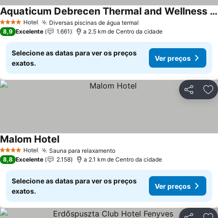
Aquaticum Debrecen Thermal and Wellness Hotel
Ver preços
Hotel
Diversas piscinas de água termal
Ver preços
4 Estrelas
8,9
Excelente
1.661
a 2.5 km de Centro da cidade
Selecione as datas para ver os preços
Ver preços
exatos.
Partilhar
Ad
Malom Hotel
Ver preços
Hotel
Sauna para relaxamento
Ver preços
4 Estrelas
8,8
Excelente
2.158
a 2.1 km de Centro da cidade
Selecione as datas para ver os preços
Ver preços
exatos.