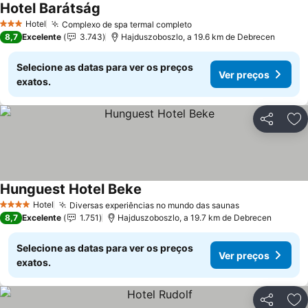
Hotel Barátság
Ver preços
Hotel
Complexo de spa termal completo
Ver preços
3 Estrelas
8,7
Excelente
3.743
Hajduszoboszlo, a 19.6 km de Debrecen
Selecione as datas para ver os preços
Ver preços
exatos.
Partilhar
Ad
Hunguest Hotel Beke
Ver preços
Hotel
Diversas experiências no mundo das saunas
Ver preços
4 Estrelas
8,7
Excelente
1.751
Hajduszoboszlo, a 19.7 km de Debrecen
Selecione as datas para ver os preços
Ver preços
exatos.
Partilhar
Ad