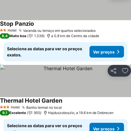
Stop Panzio
Ver preços
Hotel
Varanda ou terraço em quartos selecionados
Ver preços
2 Estrelas
8,4
Muito boa
1.336
a 0.8 km de Centro da cidade
Selecione as datas para ver os preços
Ver preços
exatos.
Partilhar
Ad
Thermal Hotel Garden
Ver preços
Hotel
Banho termal no local
Ver preços
3 Estrelas
9,1
Excelente
955
Hajduszoboszlo, a 19.6 km de Debrecen
Selecione as datas para ver os preços
Ver preços