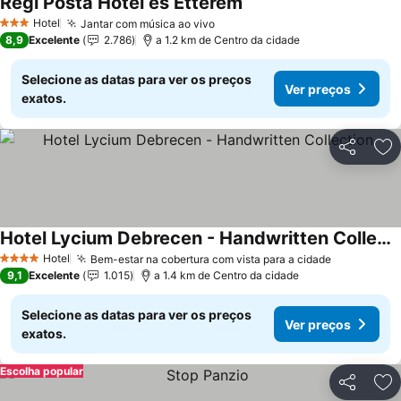
Régi Posta Hotel és Étterem
Ver preços
Hotel
Jantar com música ao vivo
Ver preços
3 Estrelas
8,9
Excelente
2.786
a 1.2 km de Centro da cidade
Selecione as datas para ver os preços
Ver preços
exatos.
Partilhar
Ad
Hotel Lycium Debrecen - Handwritten Collection
Ver preços
Hotel
Bem-estar na cobertura com vista para a cidade
Ver preço
4 Estrelas
9,1
Excelente
1.015
a 1.4 km de Centro da cidade
Selecione as datas para ver os preços
Ver preços
exatos.
Escolha popular
Partilhar
Ad