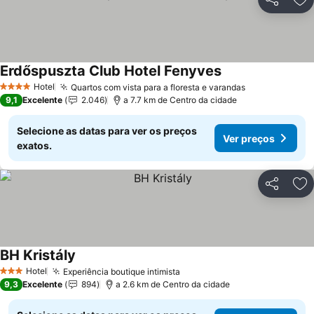
Partilhar
Ad
Erdőspuszta Club Hotel Fenyves
Ver preços
Hotel
Quartos com vista para a floresta e varandas
Ver preços
4 Estrelas
9,1
Excelente
2.046
a 7.7 km de Centro da cidade
Selecione as datas para ver os preços
Ver preços
exatos.
Partilhar
Ad
BH Kristály
Ver preços
Hotel
Experiência boutique intimista
Ver preços
3 Estrelas
9,3
Excelente
894
a 2.6 km de Centro da cidade