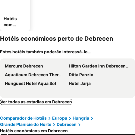
Hotéis
com
estaciona
mento
Hotéis económicos perto de Debrecen
Estes hotéis também poderão interessá-lo...
Mercure Debrecen
Hilton Garden Inn Debrecen City Center
Aquaticum Debrecen Thermal and Wellness Hotel
Ditta Panzio
Hunguest Hotel Aqua Sol
Hotel Jarja
Ver todas as estadias em Debrecen
Comparador de Hotéis
Europa
Hungria
Grande Planície do Norte
Debrecen
Hotéis económicos em Debrecen