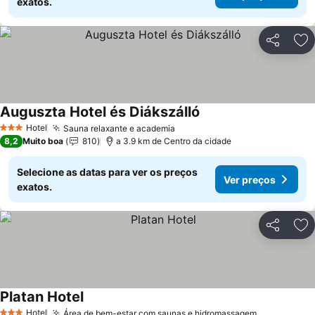
exatos.
Partilhar
Ad
Auguszta Hotel és Diákszálló
Ver preços
Hotel
Sauna relaxante e academia
Ver preços
3 Estrelas
8,2
Muito boa
810
a 3.9 km de Centro da cidade
Selecione as datas para ver os preços
Ver preços
exatos.
Partilhar
Ad
Platan Hotel
Ver preços
Hotel
Área de bem-estar com saunas e hidromassagem