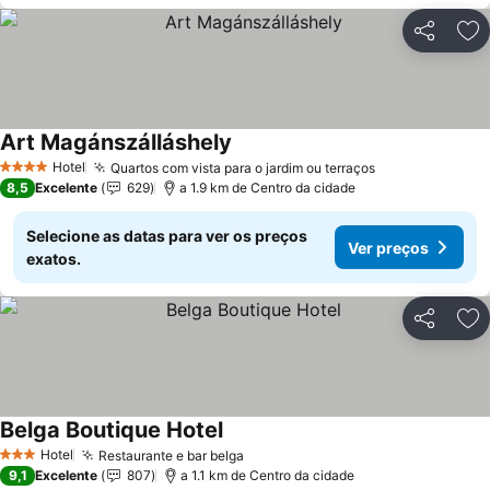
Partilhar
Ad
Art Magánszálláshely
Ver preços
Hotel
Quartos com vista para o jardim ou terraços
Ver preços
4 Estrelas
8,5
Excelente
629
a 1.9 km de Centro da cidade
Selecione as datas para ver os preços
Ver preços
exatos.
Partilhar
Ad
Belga Boutique Hotel
Ver preços
Hotel
Restaurante e bar belga
Ver preços
3 Estrelas
9,1
Excelente
807
a 1.1 km de Centro da cidade