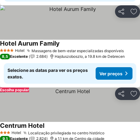
Partilhar
Ad
Hotel Aurum Family
Ver preços
Hotel
Massagens de bem-estar especializadas disponíveis
Ver pr
4 Estrelas
8,5
Excelente
2.684
Hajduszoboszlo, a 19.8 km de Debrecen
Selecione as datas para ver os preços
Ver preços
exatos.
Escolha popular
Partilhar
Ad
Centrum Hotel
Ver preços
Hotel
Localização privilegiada no centro histórico
Ver preços
3 Estrelas
9,1
Excelente
2.824
a 1.1 km de Centro da cidade