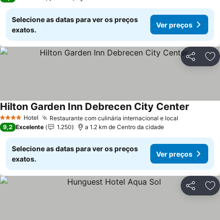
Selecione as datas para ver os preços
Ver preços
exatos.
Partilhar
Ad
Hilton Garden Inn Debrecen City Center
Ver pre
Hotel
Restaurante com culinária internacional e local
Ver preços
4 Estrelas
9,2
Excelente
1.250
a 1.2 km de Centro da cidade
Selecione as datas para ver os preços
Ver preços
exatos.
Partilhar
Ad