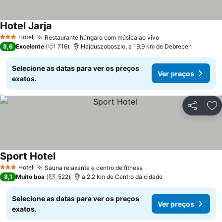
Hotel Jarja
Ver preços
Hotel
Restaurante húngaro com música ao vivo
Ver preços
3 Estrelas
8,6
Excelente
716
Hajduszoboszlo, a 19.9 km de Debrecen
Selecione as datas para ver os preços
Ver preços
exatos.
Partilhar
Ad
Sport Hotel
Ver preços
Hotel
Sauna relaxante e centro de fitness
Ver preços
3 Estrelas
8,1
Muito boa
522
a 2.2 km de Centro da cidade
Selecione as datas para ver os preços
Ver preços
exatos.