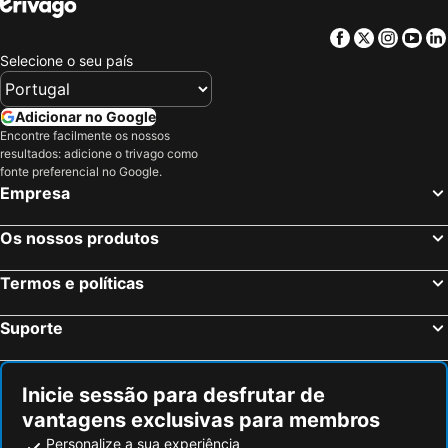
Facebook
Twitter
Insta
Yo
Selecione o seu país
Adicionar no Google
Encontre facilmente os nossos
resultados: adicione o trivago como
fonte preferencial no Google.
Empresa
Os nossos produtos
Termos e políticas
Suporte
Inicie sessão para desfrutar de
vantagens exclusivas para membros
Personalize a sua experiência