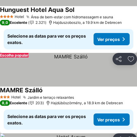
Hunguest Hotel Aqua Sol
Ver preços
Hotel
Área de bem-estar com hidromassagem e sauna
Ver preço
4 Estrelas
9,0
Excelente
2.321
Hajduszoboszlo, a 19.9 km de Debrecen
Selecione as datas para ver os preços
Ver preços
exatos.
Escolha popular
Partilhar
Ad
MAMRE Szálló
Ver preços
Hotel
Jardim e terraço relaxantes
Ver preços
3 Estrelas
8,8
Excelente
203
Hajdúböszörmény, a 18.9 km de Debrecen
Selecione as datas para ver os preços
Ver preços
exatos.