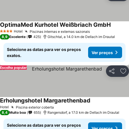
OptimaMed Kurhotel Weißbriach GmbH
Hotel
Piscinas internas e externas sazonais
4 Estrelas
8,9
Excelente
425
Gitschtal, a 14.0 km de Dellach im Drautal
Selecione as datas para ver os preços
Ver preços
exatos.
Escolha popular
Partilhar
Ad
Erholungshotel Margarethenbad
Hotel
Piscina exterior coberta
8,4
Muito boa
655
Rangersdorf, a 17.0 km de Dellach im Drautal
Selecione as datas para ver os preços
Ver preços