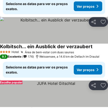
Selecione as datas para ver os preços
Ver preços
exatos.
Partilhar
Ad
Kolbitsch... ein Ausblick der verzaubert
Hotel
Área de bem-estar com duas saunas
4 Estrelas
9,1
Excelente
176
Weissensee, a 14.6 km de Dellach im Drautal
Selecione as datas para ver os preços
Ver preços
exatos.
Escolha popular
Partilhar
Ad