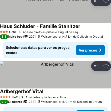
Partilhar
Ad
Haus Schluder - Familie Stanitzer
Hotel
Acesso direto às pistas e aluguel de esqui
3 Estrelas
8,3
Muito boa
220
Weissensee, a 14.7 km de Dellach im Drautal
Selecione as datas para ver os preços
Ver preços
exatos.
Partilhar
Ad
Arlbergerhof Vital
Hotel
Atividades guiadas ao ar livre
4 Estrelas
9,2
Excelente
233
Weissensee, a 15.9 km de Dellach im Drautal