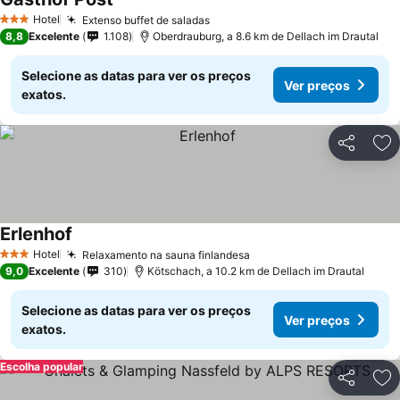
Hotel
Extenso buffet de saladas
3 Estrelas
8,8
Excelente
1.108
Oberdrauburg, a 8.6 km de Dellach im Drautal
Selecione as datas para ver os preços
Ver preços
exatos.
Partilhar
Ad
Erlenhof
Hotel
Relaxamento na sauna finlandesa
3 Estrelas
9,0
Excelente
310
Kötschach, a 10.2 km de Dellach im Drautal
Selecione as datas para ver os preços
Ver preços
exatos.
Escolha popular
Partilhar
Ad