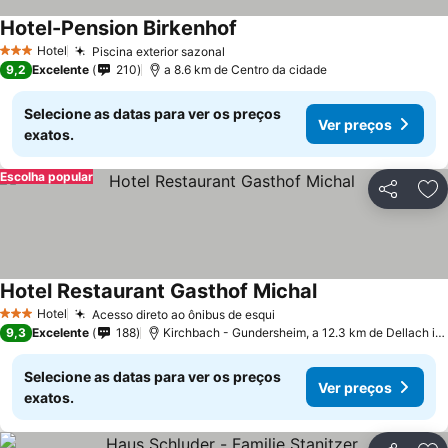
Hotel-Pension Birkenhof
Hotel
Piscina exterior sazonal
3 Estrelas
9,2
Excelente
210
a 8.6 km de Centro da cidade
Selecione as datas para ver os preços
Ver preços
exatos.
Escolha popular
Partilhar
Ad
Hotel Restaurant Gasthof Michal
Hotel
Acesso direto ao ônibus de esqui
3 Estrelas
9,3
Excelente
188
Kirchbach - Gundersheim, a 12.3 km de Dellach im Drautal
Selecione as datas para ver os preços
Ver preços
exatos.