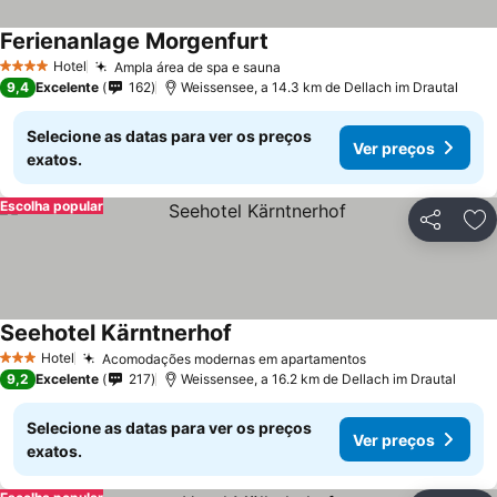
Ferienanlage Morgenfurt
Hotel
Ampla área de spa e sauna
4 Estrelas
9,4
Excelente
162
Weissensee, a 14.3 km de Dellach im Drautal
Selecione as datas para ver os preços
Ver preços
exatos.
Escolha popular
Partilhar
Ad
Seehotel Kärntnerhof
Hotel
Acomodações modernas em apartamentos
3 Estrelas
9,2
Excelente
217
Weissensee, a 16.2 km de Dellach im Drautal
Selecione as datas para ver os preços
Ver preços
exatos.