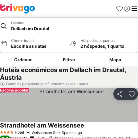
Favoritos
Iniciar
Me
Destino
Dellach im Drautal
Check-in/out
Hóspedes e quartos
Escolha as datas
2 hóspedes, 1 quarto.
Ordenar
Filtrar
Mapa
Hotéis económicos em Dellach im Drautal,
Áustria
Como os pagamentos influenciam os resultados
Escolha popular
Partilhar
Ad
Strandhotel am Weissensee
Hotel
Weissensee See-Spa no lago
4 Estrelas