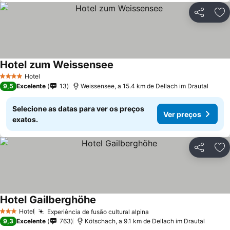
Partilhar
Ad
Hotel zum Weissensee
Hotel
4 Estrelas
9,5
Excelente
13
Weissensee, a 15.4 km de Dellach im Drautal
Selecione as datas para ver os preços
Ver preços
exatos.
Partilhar
Ad
Hotel Gailberghöhe
Hotel
Experiência de fusão cultural alpina
3 Estrelas
9,3
Excelente
763
Kötschach, a 9.1 km de Dellach im Drautal