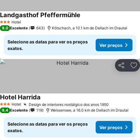
Landgasthof Pfeffermühle
Hotel
3 Estrelas
9,0
Excelente
643
Kötschach, a 10.1 km de Dellach im Drautal
Selecione as datas para ver os preços
Ver preços
exatos.
Partilhar
Ad
Hotel Harrida
Hotel
Design de interiores nostálgico dos anos 1950
3 Estrelas
9,4
Excelente
119
Weissensee, a 16.0 km de Dellach im Drautal
Selecione as datas para ver os preços
Ver preços
exatos.