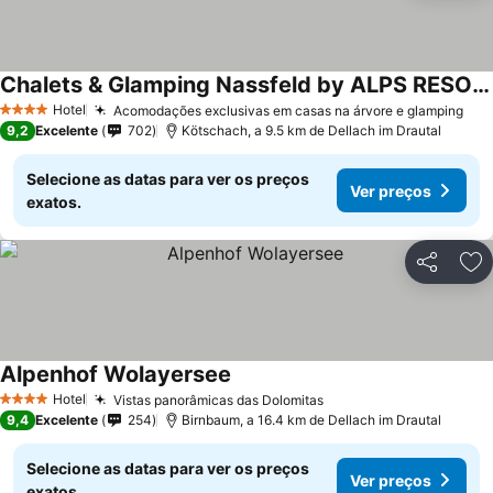
Chalets & Glamping Nassfeld by ALPS RESORTS
Hotel
Acomodações exclusivas em casas na árvore e glamping
4 Estrelas
9,2
Excelente
702
Kötschach, a 9.5 km de Dellach im Drautal
Selecione as datas para ver os preços
Ver preços
exatos.
Partilhar
Ad
Alpenhof Wolayersee
Hotel
Vistas panorâmicas das Dolomitas
4 Estrelas
9,4
Excelente
254
Birnbaum, a 16.4 km de Dellach im Drautal
Selecione as datas para ver os preços
Ver preços
exatos.