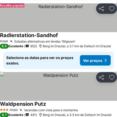
Escolha popular
Partilhar
Ad
Radlerstation-Sandhof
Hotel
Estadias alternativas em tendas 'Wigwam'
9,5
Excelente
652
Berg im Drautal, a 3.1 km de Dellach im Drautal
Selecione as datas para ver os preços
Ver preços
exatos.
Partilhar
Ad
Waldpension Putz
Hotel
Varandas com vista para a montanha
3 Estrelas
8,7
Excelente
491
Berg im Drautal, a 3.5 km de Dellach im Drautal