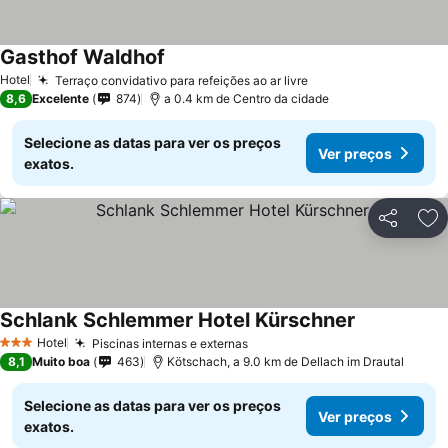
Gasthof Waldhof
Hotel
Terraço convidativo para refeições ao ar livre
8,6
Excelente
874
a 0.4 km de Centro da cidade
Selecione as datas para ver os preços
Ver preços
exatos.
Partilhar
Ad
Schlank Schlemmer Hotel Kürschner
Hotel
Piscinas internas e externas
3 Estrelas
8,1
Muito boa
463
Kötschach, a 9.0 km de Dellach im Drautal
Selecione as datas para ver os preços
Ver preços
exatos.