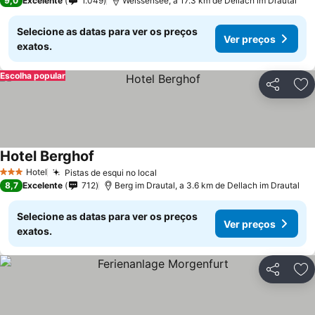
9,0
Excelente
1.049
Weissensee, a 17.3 km de Dellach im Drautal
Selecione as datas para ver os preços
Ver preços
exatos.
Escolha popular
Partilhar
Ad
Hotel Berghof
Hotel
Pistas de esqui no local
3 Estrelas
8,7
Excelente
712
Berg im Drautal, a 3.6 km de Dellach im Drautal
Selecione as datas para ver os preços
Ver preços
exatos.
Partilhar
Ad