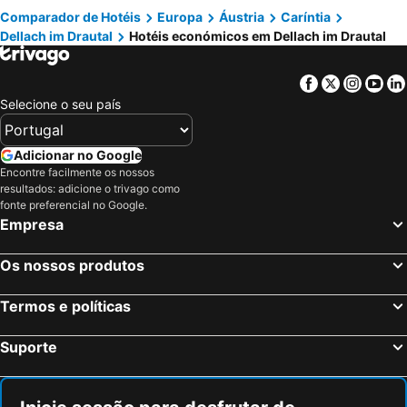
Comparador de Hotéis
Europa
Áustria
Caríntia
Dellach im Drautal
Hotéis económicos em Dellach im Drautal
Facebook
Twitter
Insta
Yo
Selecione o seu país
Adicionar no Google
Encontre facilmente os nossos
resultados: adicione o trivago como
fonte preferencial no Google.
Empresa
Os nossos produtos
Termos e políticas
Suporte