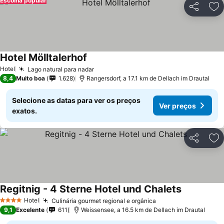
Escolha popular
Partilhar
Ad
Hotel Mölltalerhof
Hotel
Lago natural para nadar
8,4
Muito boa
1.628
Rangersdorf, a 17.1 km de Dellach im Drautal
Selecione as datas para ver os preços
Ver preços
exatos.
Partilhar
Ad
Regitnig - 4 Sterne Hotel und Chalets
Hotel
Culinária gourmet regional e orgânica
4 Estrelas
9,1
Excelente
611
Weissensee, a 16.5 km de Dellach im Drautal