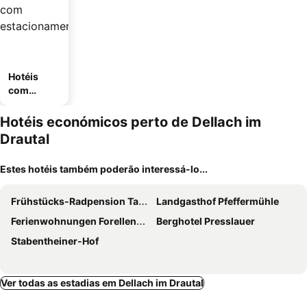
Hotéis
com
estaciona
mento
Hotéis económicos perto de Dellach im
Drautal
Estes hotéis também poderão interessá-lo...
Frühstücks-Radpension Taurer-Thoman
Landgasthof Pfeffermühle
Ferienwohnungen Forellenhof Waldner
Berghotel Presslauer
Stabentheiner-Hof
Ver todas as estadias em Dellach im Drautal