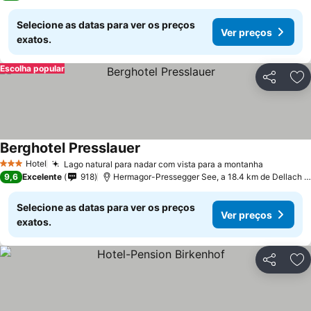
Selecione as datas para ver os preços
Ver preços
exatos.
Escolha popular
Partilhar
Ad
Berghotel Presslauer
Hotel
Lago natural para nadar com vista para a montanha
3 Estrelas
9,6
Excelente
918
Hermagor-Pressegger See, a 18.4 km de Dellach im Drautal
Selecione as datas para ver os preços
Ver preços
exatos.
Partilhar
Ad