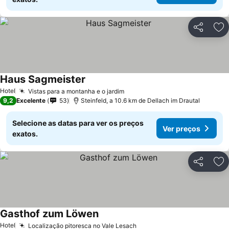
Partilhar
Ad
Haus Sagmeister
Hotel
Vistas para a montanha e o jardim
9,2
Excelente
53
Steinfeld, a 10.6 km de Dellach im Drautal
Selecione as datas para ver os preços
Ver preços
exatos.
Partilhar
Ad
Gasthof zum Löwen
Hotel
Localização pitoresca no Vale Lesach