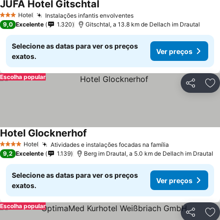
JUFA Hotel Gitschtal
Hotel
Instalações infantis envolventes
3 Estrelas
9,0
Excelente
1.320
Gitschtal, a 13.8 km de Dellach im Drautal
Selecione as datas para ver os preços
Ver preços
exatos.
Escolha popular
Partilhar
Ad
Hotel Glocknerhof
Hotel
Atividades e instalações focadas na família
4 Estrelas
9,2
Excelente
1.139
Berg im Drautal, a 5.0 km de Dellach im Drautal
Selecione as datas para ver os preços
Ver preços
exatos.
Escolha popular
Partilhar
Ad