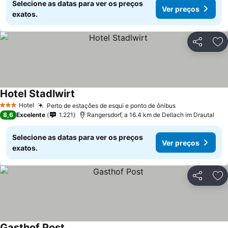
Selecione as datas para ver os preços
Ver preços
exatos.
Partilhar
Ad
Hotel Stadlwirt
Hotel
Perto de estações de esqui e ponto de ônibus
3 Estrelas
8,6
Excelente
1.221
Rangersdorf, a 16.4 km de Dellach im Drautal
Selecione as datas para ver os preços
Ver preços
exatos.
Partilhar
Ad
Gasthof Post