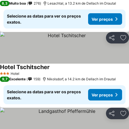
8,3
Muito boa
276
Lesachtal, a 13.2 km de Dellach im Drautal
Selecione as datas para ver os preços
Ver preços
exatos.
Partilhar
Ad
Hotel Tschitscher
Hotel
3 Estrelas
9,7
Excelente
159
Nikolsdorf, a 14.2 km de Dellach im Drautal
Selecione as datas para ver os preços
Ver preços
exatos.
Partilhar
Ad