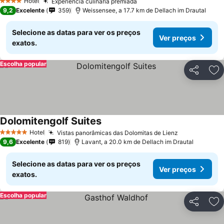
Hotel
Experiência culinária premiada
4 Estrelas
9,2
Excelente
359
Weissensee, a 17.7 km de Dellach im Drautal
Selecione as datas para ver os preços
Ver preços
exatos.
Escolha popular
Partilhar
Ad
Dolomitengolf Suites
Hotel
Vistas panorâmicas das Dolomitas de Lienz
5 Estrelas
9,6
Excelente
819
Lavant, a 20.0 km de Dellach im Drautal
Selecione as datas para ver os preços
Ver preços
exatos.
Escolha popular
Partilhar
Ad