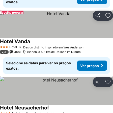
exatos.
Escolha popular
Partilhar
Ad
Hotel Vanda
Hotel
Design distinto inspirado em Wes Anderson
3 Estrelas
7,3
468
Irschen, a 5.3 km de Dellach im Drautal
Selecione as datas para ver os preços
Ver preços
exatos.
Partilhar
Ad
Hotel Neusacherhof