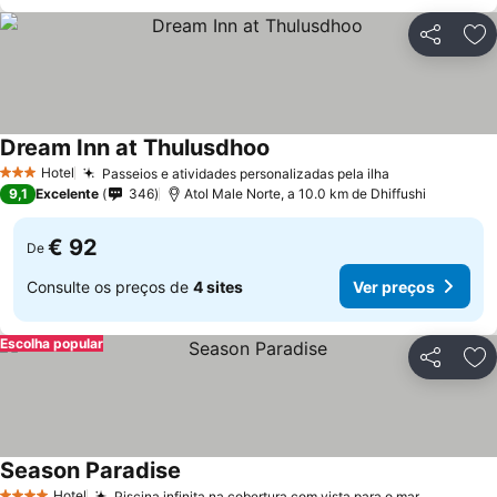
Partilhar
Ad
Dream Inn at Thulusdhoo
Hotel
Passeios e atividades personalizadas pela ilha
3 Estrelas
9,1
Excelente
346
Atol Male Norte, a 10.0 km de Dhiffushi
€ 92
De
Consulte os preços de
4 sites
Ver preços
Escolha popular
Partilhar
Ad
Season Paradise
Hotel
Piscina infinita na cobertura com vista para o mar