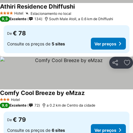
Athiri Residence Dhiffushi
Hotel
Estacionamento no local
4 Estrelas
9,3
Excelente
134
South Male Atoll, a 0.6 km de Dhiffushi
€ 78
De
Consulte os preços de
5 sites
Ver preços
Partilhar
Ad
Comfy Cool Breeze by eMzaz
Hotel
3 Estrelas
9,6
Excelente
72
a 0.2 km de Centro da cidade
€ 79
De
Consulte os preços de
6 sites
Ver preços