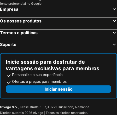
Dream Inn Sun Beach
iHaven Thulusdhoo
fonte preferencial no Google.
Club Med Finolhu Villas
Hotel Adaaran Prestige Ocean Villas
Empresa
Club Med Kani - Maldives
Os nossos produtos
Termos e políticas
Suporte
Inicie sessão para desfrutar de
vantagens exclusivas para membros
Personalize a sua experiência
Ofertas e preços para membros
Iniciar sessão
trivago N.V.
, Kesselstraße 5 – 7, 40221 Düsseldorf, Alemanha
Direitos autorais 2026 trivago | Todos os direitos reservados.