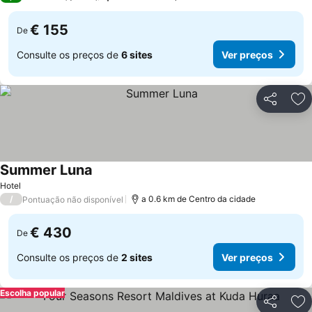
€ 155
De
Consulte os preços de
6 sites
Ver preços
Partilhar
Ad
Summer Luna
Hotel
/
a 0.6 km de Centro da cidade
Pontuação não disponível
€ 430
De
Consulte os preços de
2 sites
Ver preços
Escolha popular
Partilhar
Ad