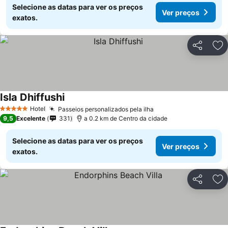
Selecione as datas para ver os preços
Ver preços
exatos.
Partilhar
Ad
Isla Dhiffushi
Hotel
Passeios personalizados pela ilha
5 Estrelas
9,5
Excelente
331
a 0.2 km de Centro da cidade
Selecione as datas para ver os preços
Ver preços
exatos.
Partilhar
Ad