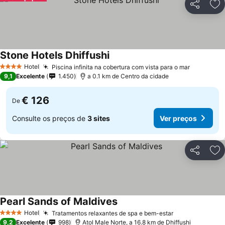
Partilhar
Ad
Stone Hotels Dhiffushi
Hotel
Piscina infinita na cobertura com vista para o mar
4 Estrelas
9,1
Excelente
1.450
a 0.1 km de Centro da cidade
€ 126
De
Consulte os preços de
3 sites
Ver preços
Partilhar
Ad
Pearl Sands of Maldives
Hotel
Tratamentos relaxantes de spa e bem-estar
4 Estrelas
9,2
Excelente
998
Atol Male Norte, a 16.8 km de Dhiffushi