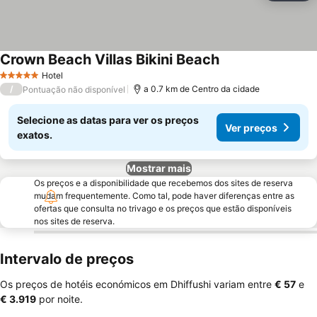
Crown Beach Villas Bikini Beach
Hotel
5 Estrelas
/
a 0.7 km de Centro da cidade
Pontuação não disponível
Selecione as datas para ver os preços
Ver preços
exatos.
Mostrar mais
Os preços e a disponibilidade que recebemos dos sites de reserva
mudam frequentemente. Como tal, pode haver diferenças entre as
ofertas que consulta no trivago e os preços que estão disponíveis
nos sites de reserva.
Intervalo de preços
Os preços de hotéis económicos em Dhiffushi variam entre
‎€ 57
e
‎€ 3.919
por noite.