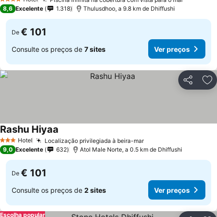
4 Estrelas
8,6
Excelente
1.318
Thulusdhoo, a 9.8 km de Dhiffushi
€ 101
De
Consulte os preços de
7 sites
Ver preços
Partilhar
Ad
Rashu Hiyaa
Hotel
Localização privilegiada à beira-mar
3 Estrelas
9,0
Excelente
632
Atol Male Norte, a 0.5 km de Dhiffushi
€ 101
De
Consulte os preços de
2 sites
Ver preços
Escolha popular