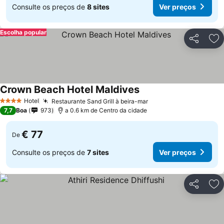
Consulte os preços de
8 sites
Ver preços
Escolha popular
Partilhar
Ad
Crown Beach Hotel Maldives
Hotel
Restaurante Sand Grill à beira-mar
4 Estrelas
7,7
Boa
973
a 0.6 km de Centro da cidade
€ 77
De
Consulte os preços de
7 sites
Ver preços
Partilhar
Ad