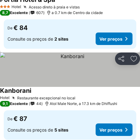
Hotel
Acesso direto à praia e vistas
3 Estrelas
8,7
Excelente
607
a 0.7 km de Centro da cidade
€ 84
De
Consulte os preços de
2 sites
Ver preços
Partilhar
Ad
Kanborani
Hotel
Restaurante excepcional no local
9,1
Excelente
44
Atol Male Norte, a 17.3 km de Dhiffushi
€ 87
De
Consulte os preços de
5 sites
Ver preços