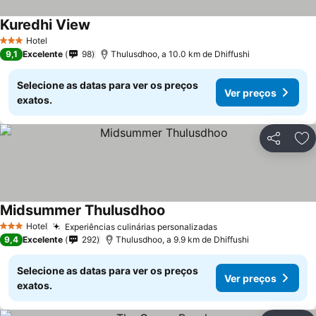
Kuredhi View
Hotel
3 Estrelas
9,1
Excelente
98
Thulusdhoo, a 10.0 km de Dhiffushi
Selecione as datas para ver os preços
Ver preços
exatos.
Partilhar
Ad
Midsummer Thulusdhoo
Hotel
Experiências culinárias personalizadas
3 Estrelas
9,4
Excelente
292
Thulusdhoo, a 9.9 km de Dhiffushi
Selecione as datas para ver os preços
Ver preços
exatos.