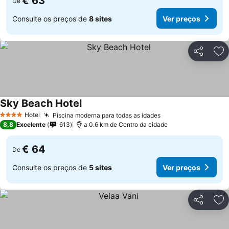
€ 63
De
Consulte os preços de
8 sites
Ver preços
Partilhar
Ad
Sky Beach Hotel
Hotel
Piscina moderna para todas as idades
4 Estrelas
8,8
Excelente
613
a 0.6 km de Centro da cidade
€ 64
De
Consulte os preços de
5 sites
Ver preços
Partilhar
Ad