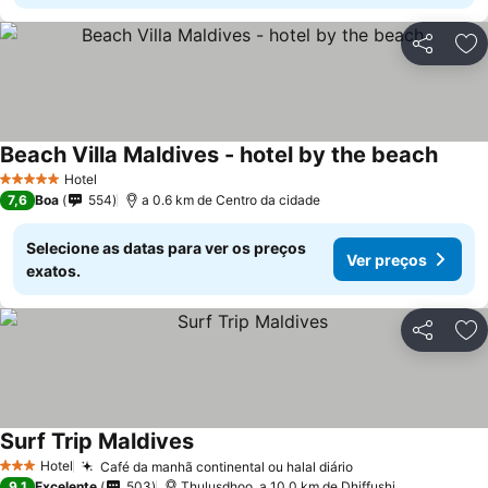
Partilhar
Ad
Beach Villa Maldives - hotel by the beach
Hotel
5 Estrelas
7,6
Boa
554
a 0.6 km de Centro da cidade
Selecione as datas para ver os preços
Ver preços
exatos.
Partilhar
Ad
Surf Trip Maldives
Hotel
Café da manhã continental ou halal diário
3 Estrelas
9,1
Excelente
503
Thulusdhoo, a 10.0 km de Dhiffushi