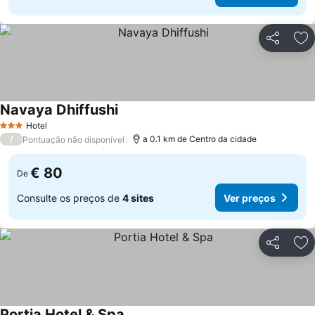
Partilhar
Ad
Navaya Dhiffushi
Hotel
3 Estrelas
/
a 0.1 km de Centro da cidade
Pontuação não disponível
€ 80
De
Consulte os preços de
4 sites
Ver preços
Partilhar
Ad
Portia Hotel & Spa