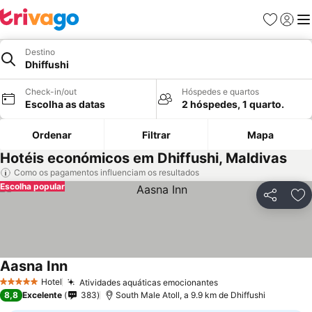
Favoritos
Iniciar
Me
Destino
Dhiffushi
Check-in/out
Hóspedes e quartos
Escolha as datas
2 hóspedes, 1 quarto.
Ordenar
Filtrar
Mapa
Hotéis económicos em Dhiffushi, Maldivas
Como os pagamentos influenciam os resultados
Escolha popular
Partilhar
Ad
Aasna Inn
Hotel
Atividades aquáticas emocionantes
5 Estrelas
8,8
Excelente
383
South Male Atoll, a 9.9 km de Dhiffushi