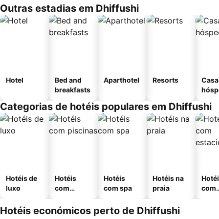
Outras estadias em Dhiffushi
Hotel
Bed and
Aparthotel
Resorts
Casa
breakfasts
hósp
Categorias de hotéis populares em Dhiffushi
Hotéis de
Hotéis
Hotéis
Hotéis na
Hoté
luxo
com
com spa
praia
com
piscinas
esta
ment
Hotéis económicos perto de Dhiffushi