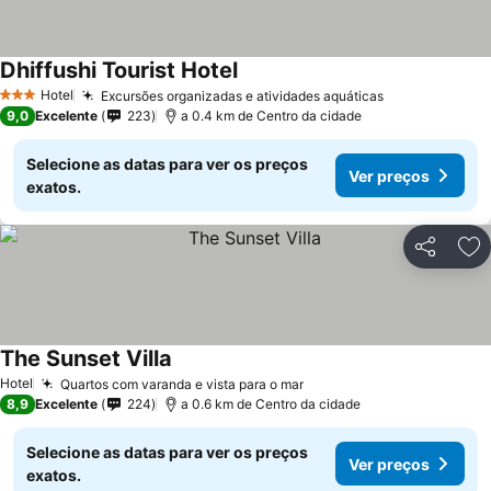
Dhiffushi Tourist Hotel
Hotel
Excursões organizadas e atividades aquáticas
3 Estrelas
9,0
Excelente
223
a 0.4 km de Centro da cidade
Selecione as datas para ver os preços
Ver preços
exatos.
Partilhar
Ad
The Sunset Villa
Hotel
Quartos com varanda e vista para o mar
8,9
Excelente
224
a 0.6 km de Centro da cidade
Selecione as datas para ver os preços
Ver preços
exatos.