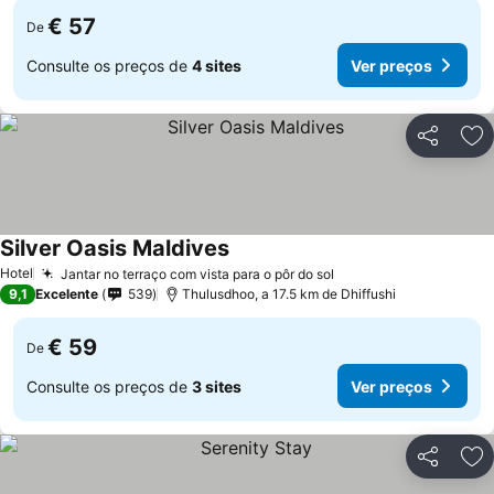
€ 57
De
Consulte os preços de
4 sites
Ver preços
Partilhar
Ad
Silver Oasis Maldives
Hotel
Jantar no terraço com vista para o pôr do sol
9,1
Excelente
539
Thulusdhoo, a 17.5 km de Dhiffushi
€ 59
De
Consulte os preços de
3 sites
Ver preços
Partilhar
Ad