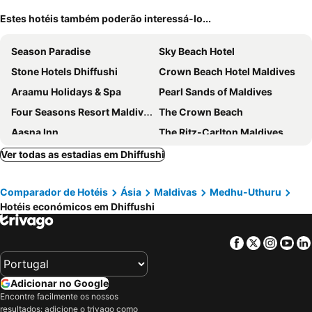
Estes hotéis também poderão interessá-lo...
Season Paradise
Sky Beach Hotel
Stone Hotels Dhiffushi
Crown Beach Hotel Maldives
Araamu Holidays & Spa
Pearl Sands of Maldives
Four Seasons Resort Maldives at Kuda Huraa
The Crown Beach
Aasna Inn
The Ritz-Carlton Maldives, Fari Islands
Batuta Maldives Surf View
Samura Panorama Guest House
Ver todas as estadias em Dhiffushi
Silver Oasis Maldives
Midsummer Thulusdhoo
Comparador de Hotéis
Ásia
Maldivas
Medhu-Uthuru
Surf Trip Maldives
Dream Inn at Thulusdhoo
Hotéis económicos em Dhiffushi
Kanborani
Portia Hotel & Spa
Athiri Residence Dhiffushi
Keyla Inn
Facebook
Twitter
Insta
Yo
Dhiffushi Tourist Hotel
The Sunset Villa
Stone Beach Club
Rashu Hiyaa
Adicionar no Google
Cokes Beach House
COKES SURF CAMP
Encontre facilmente os nossos
resultados: adicione o trivago como