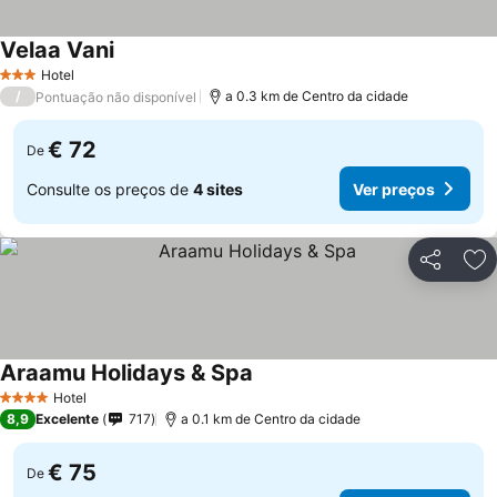
Velaa Vani
Hotel
3 Estrelas
/
a 0.3 km de Centro da cidade
Pontuação não disponível
€ 72
De
Consulte os preços de
4 sites
Ver preços
Partilhar
Ad
Araamu Holidays & Spa
Hotel
4 Estrelas
8,9
Excelente
717
a 0.1 km de Centro da cidade
€ 75
De