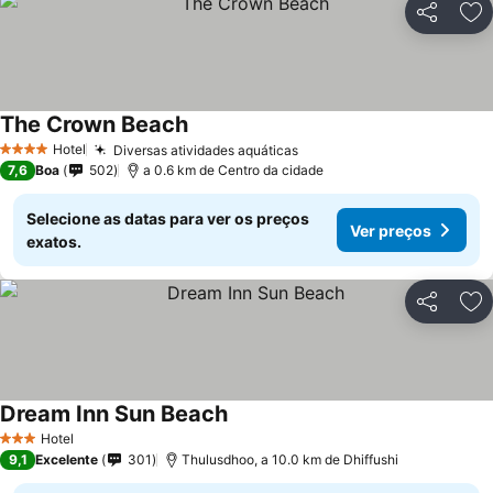
Partilhar
Ad
The Crown Beach
Hotel
Diversas atividades aquáticas
4 Estrelas
7,6
Boa
502
a 0.6 km de Centro da cidade
Selecione as datas para ver os preços
Ver preços
exatos.
Partilhar
Ad
Dream Inn Sun Beach
Hotel
3 Estrelas
9,1
Excelente
301
Thulusdhoo, a 10.0 km de Dhiffushi