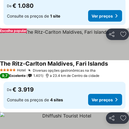
€ 1.080
De
Consulte os preços de
1 site
Ver preços
Escolha popular
Partilhar
Ad
The Ritz-Carlton Maldives, Fari Islands
Hotel
Diversas opções gastronômicas na ilha
5 Estrelas
9,7
Excelente
1.401
a 23.4 km de Centro da cidade
€ 3.919
De
Consulte os preços de
4 sites
Ver preços
Partilhar
Ad