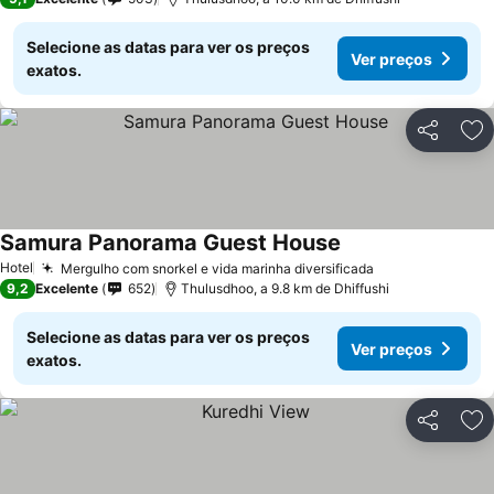
Selecione as datas para ver os preços
Ver preços
exatos.
Partilhar
Ad
Samura Panorama Guest House
Hotel
Mergulho com snorkel e vida marinha diversificada
9,2
Excelente
652
Thulusdhoo, a 9.8 km de Dhiffushi
Selecione as datas para ver os preços
Ver preços
exatos.
Partilhar
Ad