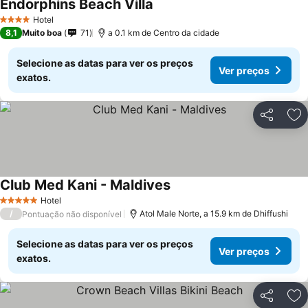
Endorphins Beach Villa
Hotel
4 Estrelas
8,1
Muito boa
71
a 0.1 km de Centro da cidade
Selecione as datas para ver os preços
Ver preços
exatos.
Partilhar
Ad
Club Med Kani - Maldives
Hotel
5 Estrelas
/
Atol Male Norte, a 15.9 km de Dhiffushi
Pontuação não disponível
Selecione as datas para ver os preços
Ver preços
exatos.
Partilhar
Ad