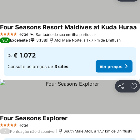
Four Seasons Resort Maldives at Kuda Huraa
Hotel
Santuário de spa em ilha particular
5 Estrelas
9,7
Excelente
3.138
Atol Male Norte, a 17.7 km de Dhiffushi
€ 1.072
De
Consulte os preços de
3 sites
Ver preços
Partilhar
Ad
Four Seasons Explorer
Hotel
5 Estrelas
/
South Male Atoll, a 17.7 km de Dhiffushi
Pontuação não disponível