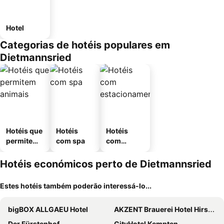
Hotel
Categorias de hotéis populares em
Dietmannsried
Hotéis que
Hotéis
Hotéis
permitem
com spa
com
animais
estaciona
mento
Hotéis económicos perto de Dietmannsried
Estes hotéis também poderão interessá-lo...
bigBOX ALLGAEU Hotel
AKZENT Brauerei Hotel Hirsch
Der Fürstenhof
CityHotel Kempten