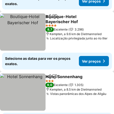
Ver preços
exatos.
Boutique-Hotel
Partilhar
Adicionar aos favoritos
Bayerischer Hof
4 Estrelas
8,7
Excelente
3.296
Kempten, a 9.6 km de Dietmannsried
Localização privilegiada junto ao rio Iller
Selecione as datas para ver os preços
Ver preços
exatos.
Hotel Sonnenhang
Partilhar
Adicionar aos favoritos
3 Estrelas
9,0
Excelente
1.305
Kempten, a 8.5 km de Dietmannsried
Vistas panorâmicas dos Alpes de Allgäu