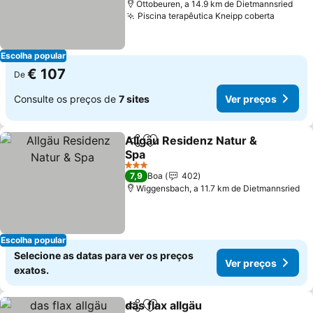
Ottobeuren, a 14.9 km de Dietmannsried
Piscina terapêutica Kneipp coberta
Escolha popular
€ 107
De
Consulte os preços de
7 sites
Ver preços
Allgäu Residenz Natur &
Partilhar
Adicionar aos favoritos
Spa
3 Estrelas
7,9
Boa
402
Wiggensbach, a 11.7 km de Dietmannsried
Escolha popular
Selecione as datas para ver os preços
Ver preços
exatos.
das flax allgäu
Partilhar
Adicionar aos favoritos