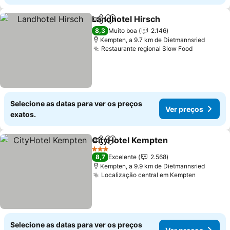
Landhotel Hirsch
Partilhar
Adicionar aos favoritos
8,3
Muito boa
2.146
Kempten, a 9.7 km de Dietmannsried
Restaurante regional Slow Food
Selecione as datas para ver os preços
Ver preços
exatos.
CityHotel Kempten
Partilhar
Adicionar aos favoritos
3 Estrelas
8,7
Excelente
2.568
Kempten, a 9.9 km de Dietmannsried
Localização central em Kempten
Selecione as datas para ver os preços