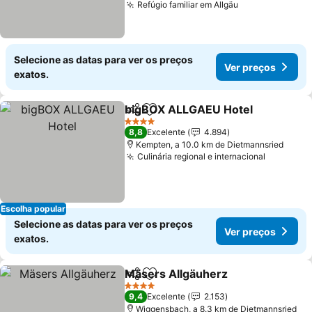
Refúgio familiar em Allgäu
Selecione as datas para ver os preços
Ver preços
exatos.
bigBOX ALLGAEU Hotel
Partilhar
Adicionar aos favoritos
4 Estrelas
8,8
Excelente
4.894
Kempten, a 10.0 km de Dietmannsried
Culinária regional e internacional
Escolha popular
Selecione as datas para ver os preços
Ver preços
exatos.
Mäsers Allgäuherz
Partilhar
Adicionar aos favoritos
4 Estrelas
9,4
Excelente
2.153
Wiggensbach, a 8.3 km de Dietmannsried