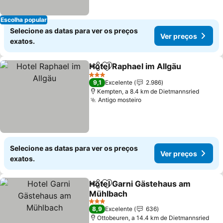
Escolha popular
Selecione as datas para ver os preços
Ver preços
exatos.
Hotel Raphael im Allgäu
Partilhar
Adicionar aos favoritos
3 Estrelas
9,1
Excelente
2.986
Kempten, a 8.4 km de Dietmannsried
Antigo mosteiro
Selecione as datas para ver os preços
Ver preços
exatos.
Hotel Garni Gästehaus am
Partilhar
Adicionar aos favoritos
Mühlbach
3 Estrelas
8,9
Excelente
636
Ottobeuren, a 14.4 km de Dietmannsried