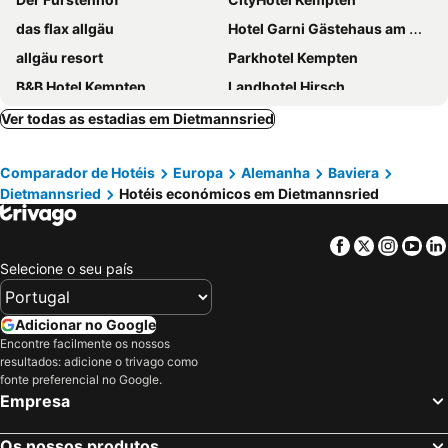
das flax allgäu
Hotel Garni Gästehaus am Mühlbach
allgäu resort
Parkhotel Kempten
B&B Hotel Kempten
Landhotel Hirsch
Allgäu ART Hotel
Hotel St. Ulrich Garni
Ver todas as estadias em Dietmannsried
Sulzberger Hof
Traditions-Gasthaus Bayrischer Hof
Comparador de Hotéis
Europa
Alemanha
Baviera
Dietmannsried
Hotéis económicos em Dietmannsried
Facebook
Twitter
Insta
Yo
Selecione o seu país
Adicionar no Google
Encontre facilmente os nossos
resultados: adicione o trivago como
fonte preferencial no Google.
Empresa
Os nossos produtos