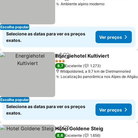
Ambiente alpino moderno
Escolha popular
Selecione as datas para ver os preços
Ver preços
exatos.
Energiehotel Kultiviert
Partilhar
Adicionar aos favoritos
3 Estrelas
8,7
Excelente
1.273
Wildpoldsried, a 9.7 km de Dietmannsried
Localização panorâmica nos Alpes de Allgäu
Escolha popular
Selecione as datas para ver os preços
Ver preços
exatos.
Hotel Goldene Steig
Partilhar
Adicionar aos favoritos
8,6
Excelente
1.656