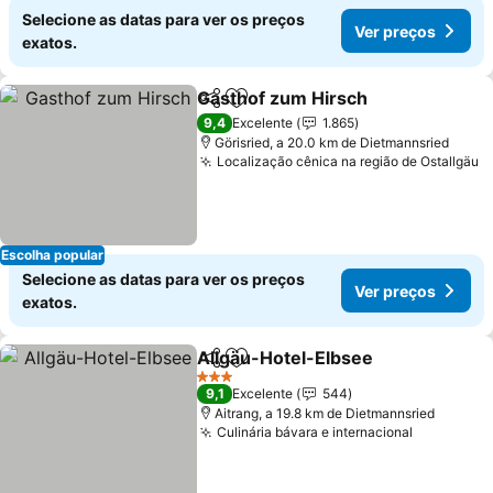
Selecione as datas para ver os preços
Ver preços
exatos.
Gasthof zum Hirsch
Partilhar
Adicionar aos favoritos
9,4
Excelente
1.865
Görisried, a 20.0 km de Dietmannsried
Localização cênica na região de Ostallgäu
Escolha popular
Selecione as datas para ver os preços
Ver preços
exatos.
Allgäu-Hotel-Elbsee
Partilhar
Adicionar aos favoritos
3 Estrelas
9,1
Excelente
544
Aitrang, a 19.8 km de Dietmannsried
Culinária bávara e internacional