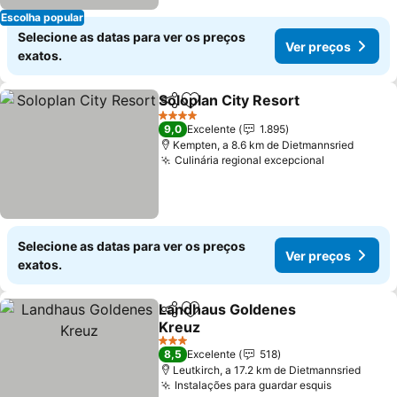
Escolha popular
Selecione as datas para ver os preços
Ver preços
exatos.
Soloplan City Resort
Partilhar
Adicionar aos favoritos
4 Estrelas
9,0
Excelente
1.895
Kempten, a 8.6 km de Dietmannsried
Culinária regional excepcional
Selecione as datas para ver os preços
Ver preços
exatos.
Landhaus Goldenes
Partilhar
Adicionar aos favoritos
Kreuz
3 Estrelas
8,5
Excelente
518
Leutkirch, a 17.2 km de Dietmannsried
Instalações para guardar esquis