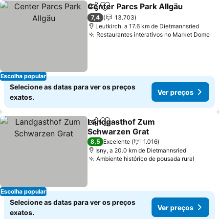
Center Parcs Park Allgäu
Partilhar
Adicionar aos favoritos
7,4
13.703
Leutkirch, a 17.6 km de Dietmannsried
Restaurantes interativos no Market Dome
Escolha popular
Selecione as datas para ver os preços
Ver preços
exatos.
Landgasthof Zum
Partilhar
Adicionar aos favoritos
Schwarzen Grat
8,5
Excelente
1.016
Isny, a 20.0 km de Dietmannsried
Ambiente histórico de pousada rural
Escolha popular
Selecione as datas para ver os preços
Ver preços
exatos.