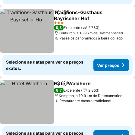
Traditions-Gasthaus
Partilhar
Adicionar aos favoritos
Bayrischer Hof
3 Estrelas
8,8
Excelente
2.733
Leutkirch, a 18.9 km de Dietmannsried
Passeios panorâmicos à beira do lago
Selecione as datas para ver os preços
Ver preços
exatos.
Hotel Waldhorn
Partilhar
Adicionar aos favoritos
8,7
Excelente
2.353
Kempten, a 10.9 km de Dietmannsried
Restaurante bávaro tradicional
Selecione as datas para ver os preços