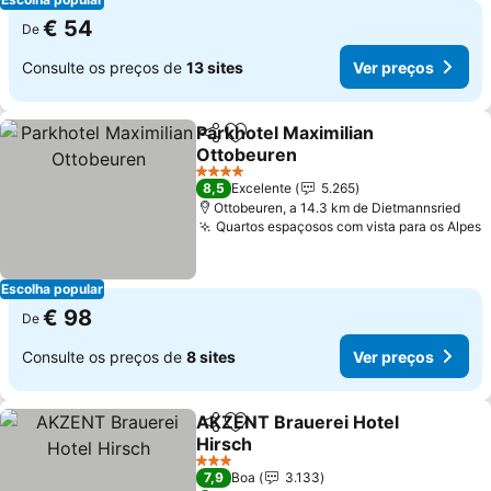
€ 54
De
Consulte os preços de
13 sites
Ver preços
Parkhotel Maximilian
Partilhar
Adicionar aos favoritos
Ottobeuren
4 Estrelas
8,5
Excelente
5.265
Ottobeuren, a 14.3 km de Dietmannsried
Quartos espaçosos com vista para os Alpes
Escolha popular
€ 98
De
Consulte os preços de
8 sites
Ver preços
AKZENT Brauerei Hotel
Partilhar
Adicionar aos favoritos
Hirsch
3 Estrelas
7,9
Boa
3.133