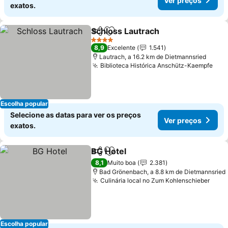
Ver preços
exatos.
Schloss Lautrach
Partilhar
Adicionar aos favoritos
4 Estrelas
8,9
Excelente
1.541
Lautrach, a 16.2 km de Dietmannsried
Biblioteca Histórica Anschütz-Kaempfe
Escolha popular
Selecione as datas para ver os preços
Ver preços
exatos.
BG Hotel
Partilhar
Adicionar aos favoritos
8,1
Muito boa
2.381
Bad Grönenbach, a 8.8 km de Dietmannsried
Culinária local no Zum Kohlenschieber
Escolha popular