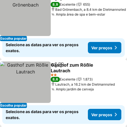
Partilhar
Adicionar aos favoritos
8,9
Excelente
655
Bad Grönenbach, a 8.4 km de Dietmannsried
Ampla área de spa e bem-estar
Escolha popular
Selecione as datas para ver os preços
Ver preços
exatos.
Gasthof zum Rößle
Partilhar
Adicionar aos favoritos
Lautrach
2 Estrelas
8,6
Excelente
1.873
Lautrach, a 16.2 km de Dietmannsried
Amplo jardim de cerveja
Escolha popular
Selecione as datas para ver os preços
Ver preços
exatos.