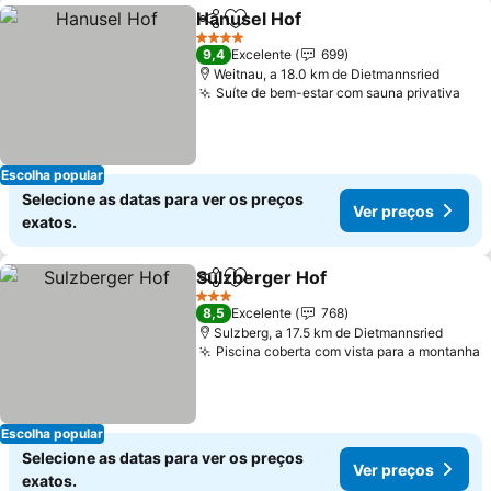
Hanusel Hof
Partilhar
Adicionar aos favoritos
4 Estrelas
9,4
Excelente
699
Weitnau, a 18.0 km de Dietmannsried
Suíte de bem-estar com sauna privativa
Escolha popular
Selecione as datas para ver os preços
Ver preços
exatos.
Sulzberger Hof
Partilhar
Adicionar aos favoritos
3 Estrelas
8,5
Excelente
768
Sulzberg, a 17.5 km de Dietmannsried
Piscina coberta com vista para a montanha
Escolha popular
Selecione as datas para ver os preços
Ver preços
exatos.