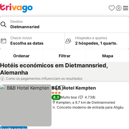
Favoritos
Iniciar
Me
Destino
Dietmannsried
Check-in/out
Hóspedes e quartos
Escolha as datas
2 hóspedes, 1 quarto.
Ordenar
Filtrar
Mapa
Hotéis económicos em Dietmannsried,
Alemanha
Como os pagamentos influenciam os resultados
B&B Hotel Kempten
Partilhar
Adicionar aos favoritos
3 Estrelas
8,3
Muito boa
4.738
Kempten, a 9.7 km de Dietmannsried
Conceito moderno de entrada para Allgäu
Escolha popular