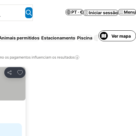
PT · €
Menu
Iniciar sessão
.
Ver mapa
Animais permitidos
Estacionamento
Piscina
Wi-fi
Pe
o os pagamentos influenciam os resultados
Adicionar aos favoritos
Partilhar