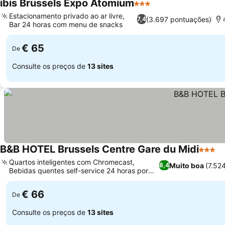
ibis Brussels Expo Atomium
3 Estrelas
Estacionamento privado ao ar livre,
(3.697 pontuações)
7,4
Bar 24 horas com menu de snacks
€ 65
De
Consulte os preços de
13 sites
B&B HOTEL Brussels Centre Gare du Midi
3 Estre
Quartos inteligentes com Chromecast,
Muito boa
(7.52
8,4
Bebidas quentes self-service 24 horas por
dia, 7 dias por semana
€ 66
De
Consulte os preços de
13 sites