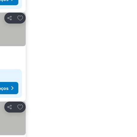
Adicionar aos favoritos
Partilhar
eços
Adicionar aos favoritos
Partilhar