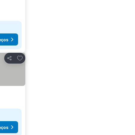
eços
Adicionar aos favoritos
Partilhar
eços