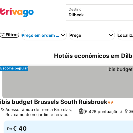
Destino
Filtros
Preço em ordem crescente
Preço
Localiz
Hotéis económicos em Dilb
Escolha popular
ibis budget Brussels South Ruisbroek
2 Estrelas
Acesso rápido de trem a Bruxelas,
(6.426 pontuações)
7,1
Si
Relaxamento no jardim e terraço
€ 40
De