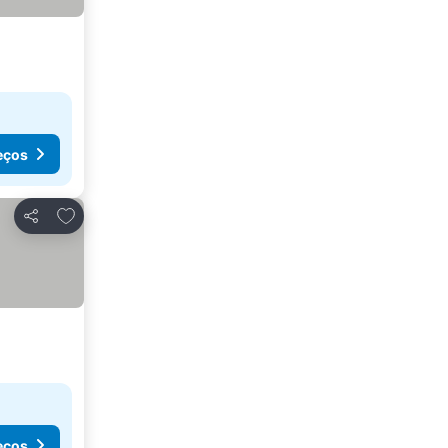
eços
Adicionar aos favoritos
Partilhar
eços