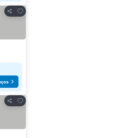
Adicionar aos favoritos
Partilhar
eços
Adicionar aos favoritos
Partilhar