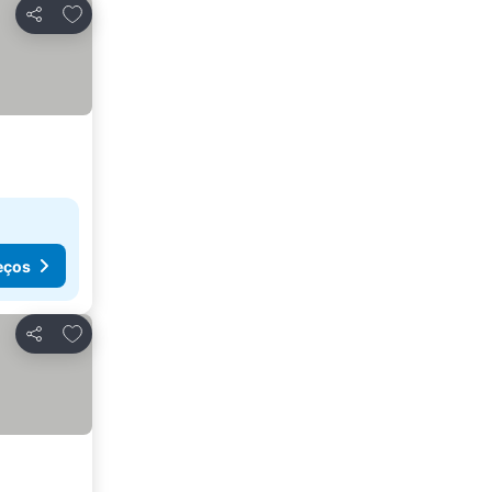
Adicionar aos favoritos
Partilhar
eços
Adicionar aos favoritos
Partilhar