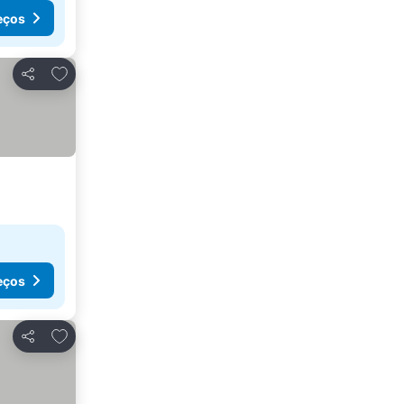
eços
Adicionar aos favoritos
Partilhar
eços
Adicionar aos favoritos
Partilhar