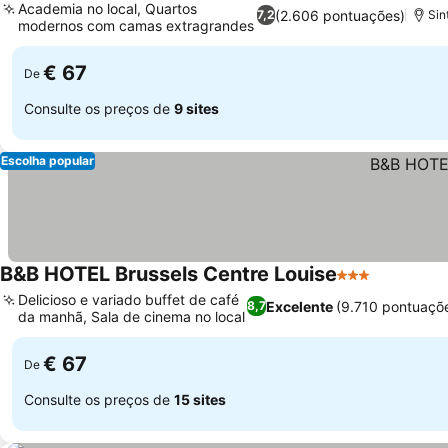
Academia no local, Quartos
(2.606 pontuações)
7,2
Sin
modernos com camas extragrandes
€ 67
De
Consulte os preços de
9 sites
Escolha popular
B&B HOTEL Brussels Centre Louise
3 Estrelas
Delicioso e variado buffet de café
Excelente
(9.710 pontuaçõ
8,7
da manhã, Sala de cinema no local
€ 67
De
Consulte os preços de
15 sites