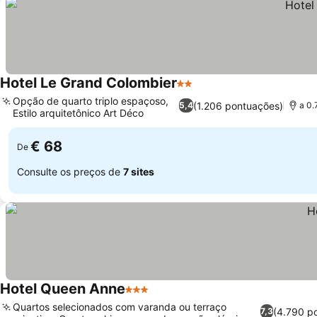
Hotel Le Grand Colombier
2 Estrelas
Opção de quarto triplo espaçoso,
(1.206 pontuações)
5,4
a 0.
Estilo arquitetônico Art Déco
€ 68
De
Consulte os preços de
7 sites
Hotel Queen Anne
3 Estrelas
Quartos selecionados com varanda ou terraço
(4.790 p
7,3