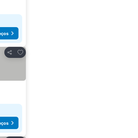
eços
Adicionar aos favoritos
Partilhar
eços