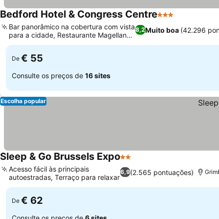
Bedford Hotel & Congress Centre
3 Estrelas
Bar panorâmico na cobertura com vista
Muito boa
(42.296 po
8,2
para a cidade, Restaurante Magellan
no local
€ 55
De
Consulte os preços de
16 sites
Escolha popular
Sleep & Go Brussels Expo
2 Estrelas
Acesso fácil às principais
(2.565 pontuações)
6,9
Grimb
autoestradas, Terraço para relaxar
€ 62
De
Consulte os preços de
6 sites