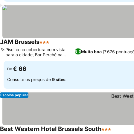
JAM Brussels
3 Estrelas
Piscina na cobertura com vista
Muito boa
(7.676 pontuaç
8,0
para a cidade, Bar Perché na
cobertura
€ 66
De
Consulte os preços de
9 sites
Escolha popular
Best Western Hotel Brussels South
3 Estrelas