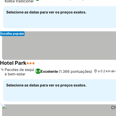
Koliba tradicional
Ver preços
Selecione as datas para ver os preços exatos.
Escolha popular
Hotel Park
3 Estrelas
Ver preços
Pacotes de esqui
Excelente
(1.366 pontuações)
8,9
a 0.2 km de
e bem-estar
Ver preços
Selecione as datas para ver os preços exatos.