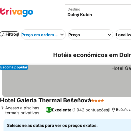
Destino
Filtros
Preço em ordem crescente
Preço
Localiz
Hotéis económicos em Doln
Escolha popular
Hotel Galeria Thermal Bešeňová
4 Estrelas
Ver preços
Acesso a piscinas
Excelente
(1.942 pontuações)
9,2
Bešeňová
termais privativas
Ver preços
Selecione as datas para ver os preços exatos.