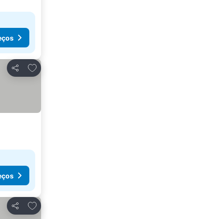
eços
Adicionar aos favoritos
Partilhar
eços
Adicionar aos favoritos
Partilhar