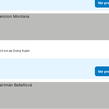
Ver pr
9.0 km de Dolný Kubín
Ver pr