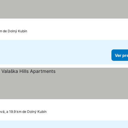
km de Dolný Kubín
Ver pr
reços
vá, a 19.9 km de Dolný Kubín