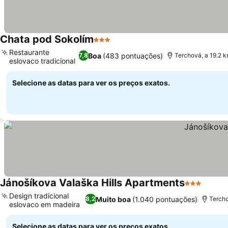
Chata pod Sokolím
3 Estrelas
Ver preços
Restaurante
Boa
(483 pontuações)
7,8
Terchová, a 19.2 
eslovaco tradicional
Ver preços
Selecione as datas para ver os preços exatos.
Jánošíkova Valaška Hills Apartments
3 Estrelas
Ver p
Design tradicional
Muito boa
(1.040 pontuações)
8,2
Tercho
eslovaco em madeira
Ver preços
Selecione as datas para ver os preços exatos.