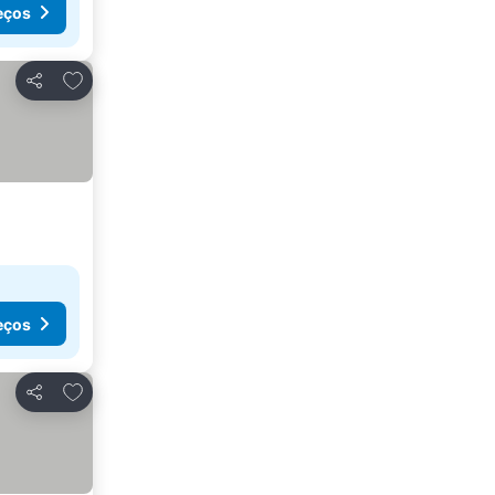
eços
Adicionar aos favoritos
Partilhar
eços
Adicionar aos favoritos
Partilhar