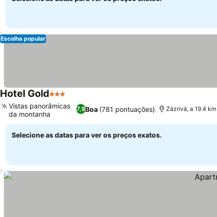
Escolha popular
Hotel Gold
3 Estrelas
Ver preços
Vistas panorâmicas
Boa
(781 pontuações)
7,9
Zázrivá, a 19.4 km
da montanha
Ver preços
Selecione as datas para ver os preços exatos.