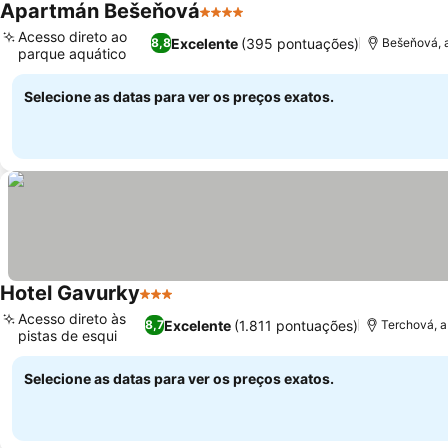
Apartmán Bešeňová
4 Estrelas
Ver preços
Acesso direto ao
Excelente
(395 pontuações)
8,8
Bešeňová, 
parque aquático
Ver preços
Selecione as datas para ver os preços exatos.
Hotel Gavurky
3 Estrelas
Ver preços
Acesso direto às
Excelente
(1.811 pontuações)
8,7
Terchová, a
pistas de esqui
Ver preços
Selecione as datas para ver os preços exatos.