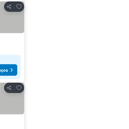
Adicionar aos favoritos
Partilhar
eços
Adicionar aos favoritos
Partilhar