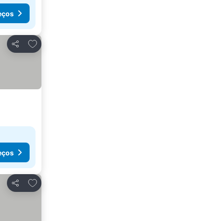
eços
Adicionar aos favoritos
Partilhar
eços
Adicionar aos favoritos
Partilhar