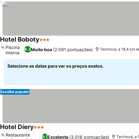
Hotel Boboty
3 Estrelas
Ver preços
Piscina
Muito boa
(2.091 pontuações)
8,3
Terchová, a 18.4 km d
interna
Ver preços
Selecione as datas para ver os preços exatos.
Escolha popular
Hotel Diery
3 Estrelas
Ver preços
Restaurante
Excelente
(3.018 pontuações)
9,1
Terchová, a 