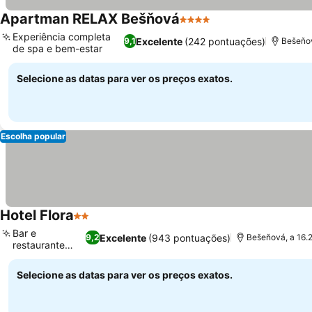
Apartman RELAX Bešňová
4 Estrelas
Ver preços
Experiência completa
Excelente
(242 pontuações)
9,1
Bešeňov
de spa e bem-estar
Ver preços
Selecione as datas para ver os preços exatos.
Escolha popular
Hotel Flora
2 Estrelas
Ver preços
Bar e
Excelente
(943 pontuações)
9,2
Bešeňová, a 16.
restaurante
Ver preços
rústicos
Selecione as datas para ver os preços exatos.