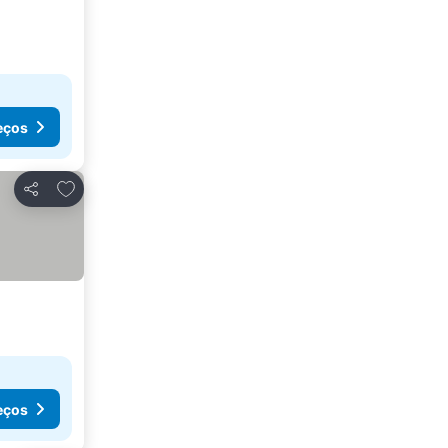
eços
Adicionar aos favoritos
Partilhar
eços