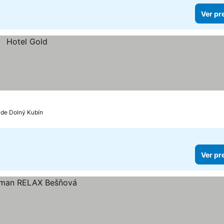
Ver pr
 de Dolný Kubín
Ver pr