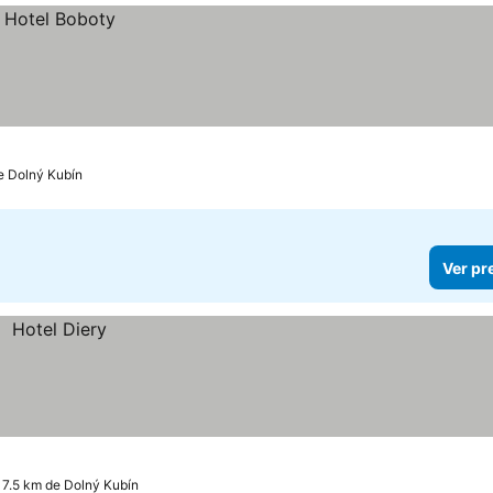
e Dolný Kubín
Ver pr
17.5 km de Dolný Kubín