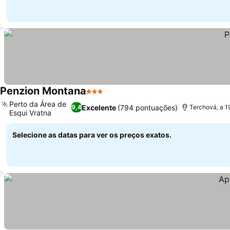
Penzion Montana
3 Estrelas
Ver preços
Perto da Área de
Excelente
(794 pontuações)
9,4
Terchová, a 1
Esqui Vratna
Ver preços
Selecione as datas para ver os preços exatos.