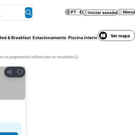
PT · €
Menu
Iniciar sessão
.
Ver mapa
Bed & Breakfast
Estacionamento
Piscina interior
Pequeno-almoço
o os pagamentos influenciam os resultados
Adicionar aos favoritos
Partilhar