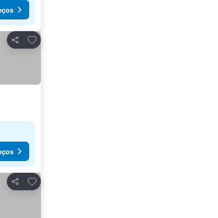
eços
Adicionar aos favoritos
Partilhar
eços
Adicionar aos favoritos
Partilhar