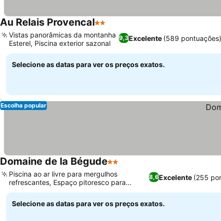
Au Relais Provencal
2 Estrelas
Vistas panorâmicas da montanha
Excelente
(589 pontuações
9,3
Esterel, Piscina exterior sazonal
Selecione as datas para ver os preços exatos.
Escolha popular
Domaine de la Bégude
2 Estrelas
Piscina ao ar livre para mergulhos
Excelente
(255 po
8,6
refrescantes, Espaço pitoresco para
casamentos e eventos
Selecione as datas para ver os preços exatos.