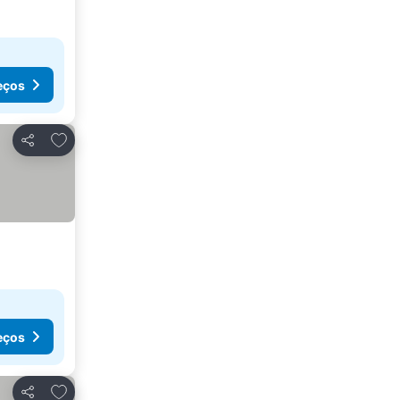
eços
Adicionar aos favoritos
Partilhar
eços
Adicionar aos favoritos