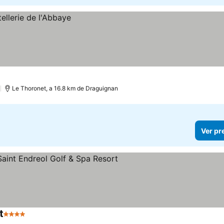
)
Le Thoronet, a 16.8 km de Draguignan
Ver pr
t
4 Estrelas