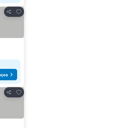
Adicionar aos favoritos
Partilhar
eços
Adicionar aos favoritos
Partilhar