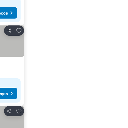
eços
Adicionar aos favoritos
Partilhar
eços
Adicionar aos favoritos
Partilhar