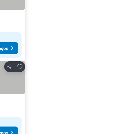
eços
Adicionar aos favoritos
Partilhar
eços