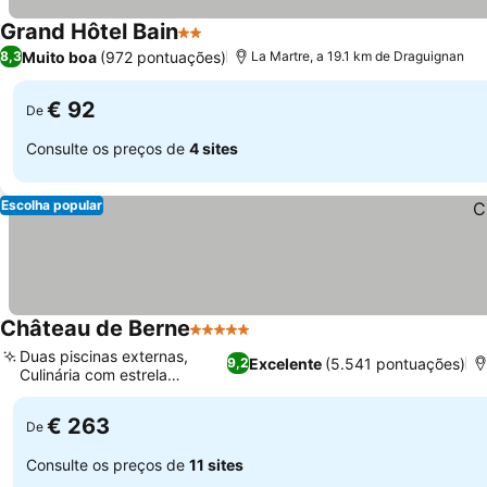
Grand Hôtel Bain
2 Estrelas
Muito boa
(972 pontuações)
8,3
La Martre, a 19.1 km de Draguignan
€ 92
De
Consulte os preços de
4 sites
Escolha popular
Château de Berne
5 Estrelas
Duas piscinas externas,
Excelente
(5.541 pontuações)
9,2
Culinária com estrela
Michelin
€ 263
De
Consulte os preços de
11 sites