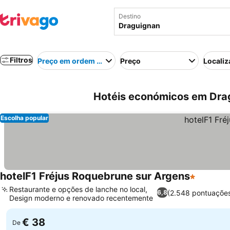
Destino
Filtros
Preço em ordem crescente
Preço
Localiz
Hotéis económicos em Dra
Escolha popular
hotelF1 Fréjus Roquebrune sur Argens
1 Estrelas
Restaurante e opções de lanche no local,
(2.548 pontuaçõe
6,8
Design moderno e renovado recentemente
€ 38
De