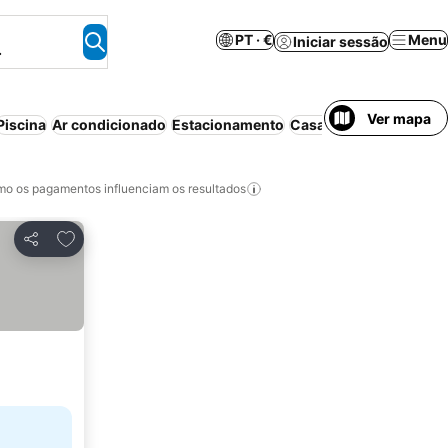
PT · €
Menu
Iniciar sessão
.
Ver mapa
Piscina
Ar condicionado
Estacionamento
Casa/apartamento inte
o os pagamentos influenciam os resultados
Adicionar aos favoritos
Partilhar