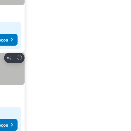
eços
Adicionar aos favoritos
Partilhar
eços