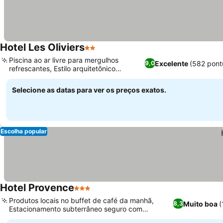
Hotel Les Oliviers
2 Estrelas
Piscina ao ar livre para mergulhos
Excelente
(582 pont
9,0
refrescantes, Estilo arquitetônico
provençal charmoso
Selecione as datas para ver os preços exatos.
Escolha popular
Hotel Provence
3 Estrelas
Produtos locais no buffet de café da manhã,
Muito boa
(
8,3
Estacionamento subterrâneo seguro com
carregamento para veículos elétricos