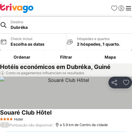
Favoritos
Iniciar
Me
Destino
Dubréka
Check-in/out
Hóspedes e quartos
Escolha as datas
2 hóspedes, 1 quarto.
Ordenar
Filtrar
Mapa
Hotéis económicos em Dubréka, Guiné
Como os pagamentos influenciam os resultados
Partilhar
Ad
Souaré Club Hôtel
Ver preços
Hotel
4 Estrelas
/
a 5.9 km de Centro da cidade
Pontuação não disponível