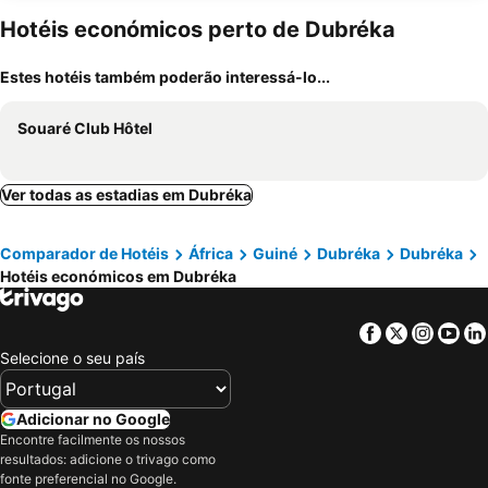
Hotéis económicos perto de Dubréka
Estes hotéis também poderão interessá-lo...
Souaré Club Hôtel
Ver todas as estadias em Dubréka
Comparador de Hotéis
África
Guiné
Dubréka
Dubréka
Hotéis económicos em Dubréka
Facebook
Twitter
Insta
Yo
Selecione o seu país
Adicionar no Google
Encontre facilmente os nossos
resultados: adicione o trivago como
fonte preferencial no Google.