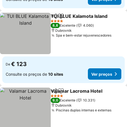
TUI BLUE Kalamota Island
Partilhar
Adicionar aos favoritos
4 Estrelas
8,8
Excelente
4.060
Dubrovnik
Spa e bem-estar rejuvenescedores
€ 123
De
Consulte os preços de
10 sites
Ver preços
Valamar Lacroma Hotel
Partilhar
Adicionar aos favoritos
4 Estrelas
9,0
Excelente
10.331
Dubrovnik
Piscinas duplas internas e externas