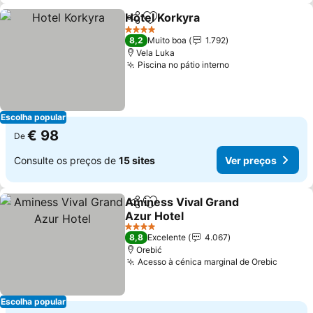
Hotel Korkyra
Partilhar
Adicionar aos favoritos
4 Estrelas
8,2
Muito boa
1.792
Vela Luka
Piscina no pátio interno
Escolha popular
€ 98
De
Consulte os preços de
15 sites
Ver preços
Aminess Vival Grand
Partilhar
Adicionar aos favoritos
Azur Hotel
4 Estrelas
8,8
Excelente
4.067
Orebić
Acesso à cénica marginal de Orebic
Escolha popular