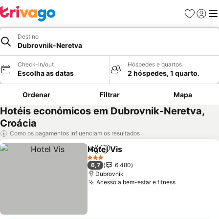
Favoritos
Iniciar
Me
Destino
Dubrovnik-Neretva
Check-in/out
Hóspedes e quartos
Escolha as datas
2 hóspedes, 1 quarto.
Ordenar
Filtrar
Mapa
Hotéis económicos em Dubrovnik-Neretva,
Croácia
Como os pagamentos influenciam os resultados
Hotel Vis
Partilhar
Adicionar aos favoritos
3 Estrelas
6,7
6.480
Dubrovnik
Acesso a bem-estar e fitness