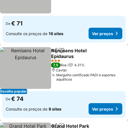
€ 71
De
Consulte os preços de
16 sites
Ver preços
Remisens Hotel
Partilhar
Adicionar aos favoritos
Epidaurus
3 Estrelas
7,5
Boa
4.311
Cavtat
Mergulho certificado PADI e esportes
aquáticos
Escolha popular
€ 74
De
Consulte os preços de
9 sites
Ver preços
Grand Hotel Park