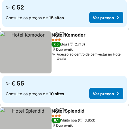
€ 52
De
Consulte os preços de
15 sites
Ver preços
Hotel Komodor
Partilhar
Adicionar aos favoritos
3 Estrelas
7,5
Boa
2.713
Dubrovnik
Acesso ao centro de bem-estar no Hotel
Uvala
€ 55
De
Consulte os preços de
10 sites
Ver preços
Hotel Splendid
Partilhar
Adicionar aos favoritos
3 Estrelas
8,1
Muito boa
3.853
Dubrovnik