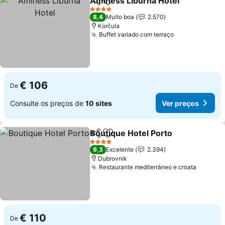
Aminess Liburna Hotel
Partilhar
Adicionar aos favoritos
4 Estrelas
8,4
Muito boa
2.570
Korčula
Buffet variado com terraço
€ 106
De
Consulte os preços de
10 sites
Ver preços
Boutique Hotel Porto
Partilhar
Adicionar aos favoritos
4 Estrelas
9,3
Excelente
2.394
Dubrovnik
Restaurante mediterrâneo e croata
€ 110
De