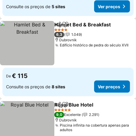
Consulte os preços de
5 sites
Ver preços
Hamlet Bed & Breakfast
Partilhar
Adicionar aos favoritos
4 Estrelas
6,3
1.049
Dubrovnik
Edifício histórico de pedra do século XVII
€ 115
De
Consulte os preços de
8 sites
Ver preços
Royal Blue Hotel
Partilhar
Adicionar aos favoritos
5 Estrelas
9,0
Excelente
2.291
Dubrovnik
Piscina infinita na cobertura apenas para
adultos