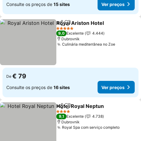
Consulte os preços de
15 sites
Ver preços
Royal Ariston Hotel
Partilhar
Adicionar aos favoritos
5 Estrelas
9,0
Excelente
4.444
Dubrovnik
Culinária mediterrânea no Zoe
€ 79
De
Consulte os preços de
16 sites
Ver preços
Hotel Royal Neptun
Partilhar
Adicionar aos favoritos
4 Estrelas
9,1
Excelente
4.738
Dubrovnik
Royal Spa com serviço completo