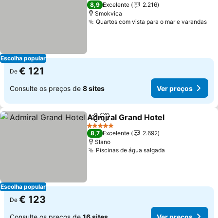
4 Estrelas
8,9
Excelente
2.216
Smokvica
Quartos com vista para o mar e varandas
Escolha popular
€ 121
De
Consulte os preços de
8 sites
Ver preços
Admiral Grand Hotel
Partilhar
Adicionar aos favoritos
5 Estrelas
8,7
Excelente
2.692
Slano
Piscinas de água salgada
Escolha popular
€ 123
De
Consulte os preços de
16 sites
Ver preços