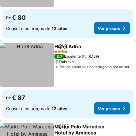
€ 80
De
Consulte os preços de
12 sites
Ver preços
Hotel Adria
Partilhar
Adicionar aos favoritos
4 Estrelas
8,7
Excelente
6.129
Dubrovnik
Bar de aperitivos no terraço ao pôr do sol
€ 87
De
Consulte os preços de
12 sites
Ver preços
Marko Polo Maradiso
Partilhar
Adicionar aos favoritos
Hotel by Aminess