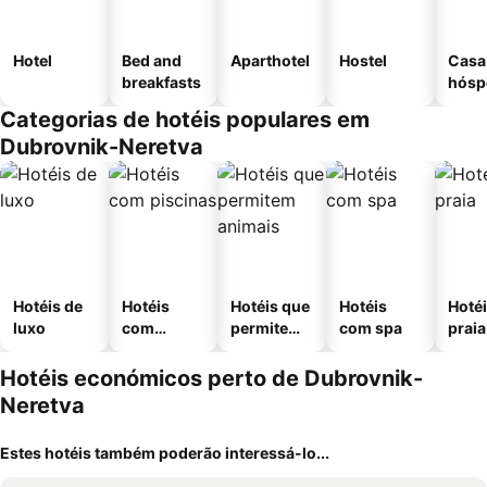
Hotel
Bed and
Aparthotel
Hostel
Casa
breakfasts
hósp
Categorias de hotéis populares em
Dubrovnik-Neretva
Hotéis de
Hotéis
Hotéis que
Hotéis
Hotéi
luxo
com
permitem
com spa
praia
piscinas
animais
Hotéis económicos perto de Dubrovnik-
Neretva
Estes hotéis também poderão interessá-lo...