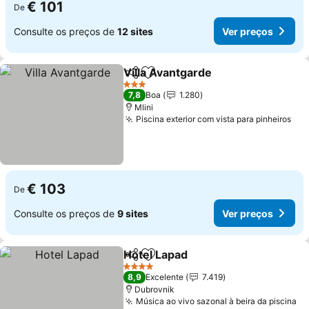
€ 101
De
Consulte os preços de
12 sites
Ver preços
Villa Avantgarde
Partilhar
Adicionar aos favoritos
3 Estrelas
7,8
Boa
1.280
Mlini
Piscina exterior com vista para pinheiros
€ 103
De
Consulte os preços de
9 sites
Ver preços
Hotel Lapad
Partilhar
Adicionar aos favoritos
4 Estrelas
8,9
Excelente
7.419
Dubrovnik
Música ao vivo sazonal à beira da piscina