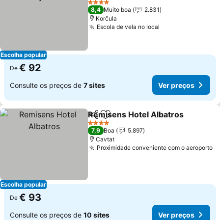
4 Estrelas
8,4
Muito boa
2.831
Korčula
Escola de vela no local
Escolha popular
€ 92
De
Consulte os preços de
7 sites
Ver preços
Remisens Hotel Albatros
Partilhar
Adicionar aos favoritos
4 Estrelas
7,9
Boa
5.897
Cavtat
Proximidade conveniente com o aeroporto
Escolha popular
€ 93
De
Consulte os preços de
10 sites
Ver preços