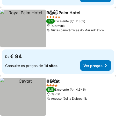
Royal Palm Hotel
Partilhar
Adicionar aos favoritos
5 Estrelas
9,1
Excelente
2.369
Dubrovnik
Vistas panorâmicas do Mar Adriático
€ 94
De
Consulte os preços de
14 sites
Ver preços
Cavtat
Partilhar
Adicionar aos favoritos
4 Estrelas
8,8
Excelente
4.346
Cavtat
Acesso fácil a Dubrovnik