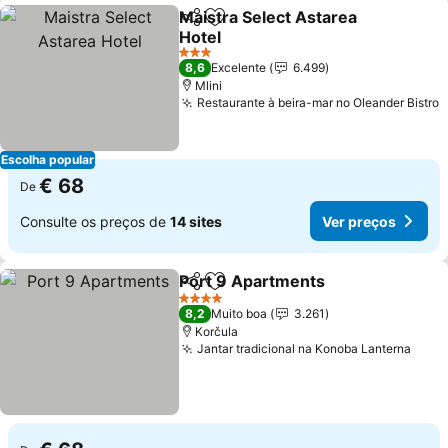
Maistra Select Astarea
Partilhar
Adicionar aos favoritos
Hotel
3 Estrelas
8,6
Excelente
6.499
Mlini
Restaurante à beira-mar no Oleander Bistro
Escolha popular
€ 68
De
Consulte os preços de
14 sites
Ver preços
Port 9 Apartments
Partilhar
Adicionar aos favoritos
4 Estrelas
8,2
Muito boa
3.261
Korčula
Jantar tradicional na Konoba Lanterna