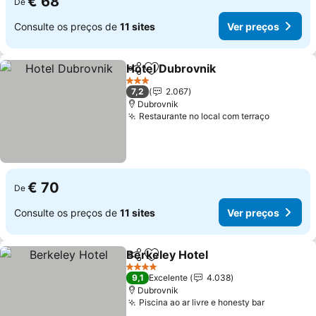
€ 68
De
Consulte os preços de
11 sites
Ver preços
Hotel Dubrovnik
Partilhar
Adicionar aos favoritos
3 Estrelas
7,2
2.067
Dubrovnik
Restaurante no local com terraço
€ 70
De
Consulte os preços de
11 sites
Ver preços
Berkeley Hotel
Partilhar
Adicionar aos favoritos
4 Estrelas
9,1
Excelente
4.038
Dubrovnik
Piscina ao ar livre e honesty bar