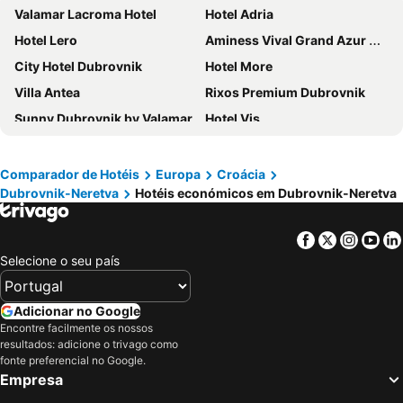
Valamar Lacroma Hotel
Hotel Adria
Hotel Lero
Aminess Vival Grand Azur Hotel
City Hotel Dubrovnik
Hotel More
Villa Antea
Rixos Premium Dubrovnik
Sunny Dubrovnik by Valamar
Hotel Vis
Hotel Dubrovnik Palace
Port 9 Apartments
Maistra Select Astarea Hotel
Hotel Royal Neptun
Comparador de Hotéis
Europa
Croácia
Dubrovnik-Neretva
Hotéis económicos em Dubrovnik-Neretva
Hotel D'Elegant Dubrovnik
Villa Amfora
Hotel Ivka
Grand Hotel Park
Facebook
Twitter
Insta
Yo
Hotel Dubrovnik
Royal Ariston Hotel
Selecione o seu país
Sheraton Dubrovnik Riviera Hotel
Hotel Splendid
Hotel Komodor
Valamar Argosy Hotel
Adicionar no Google
TUI BLUE Kalamota Island
Valamar Tirena Hotel
Encontre facilmente os nossos
resultados: adicione o trivago como
Villa Doris
Royal Palm Hotel
fonte preferencial no Google.
Empresa
Hilton Imperial Dubrovnik
President Hotel, Valamar Collection