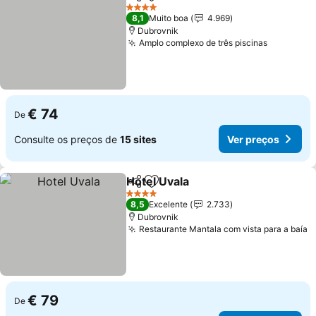
Partilhar
Adicionar aos favoritos
4 Estrelas
8,1
Muito boa
4.969
Dubrovnik
Amplo complexo de três piscinas
€ 74
De
Consulte os preços de
15 sites
Ver preços
Hotel Uvala
Partilhar
Adicionar aos favoritos
4 Estrelas
8,5
Excelente
2.733
Dubrovnik
Restaurante Mantala com vista para a baía
€ 79
De