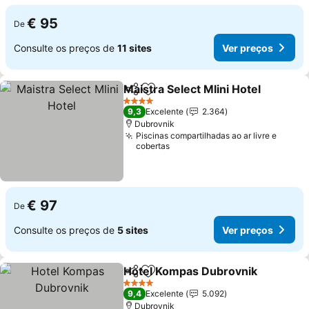
€ 95
De
Consulte os preços de
11 sites
Ver preços
Maistra Select Mlini Hotel
Partilhar
Adicionar aos favoritos
4 Estrelas
9,3
Excelente
2.364
Dubrovnik
Piscinas compartilhadas ao ar livre e
cobertas
€ 97
De
Consulte os preços de
5 sites
Ver preços
Hotel Kompas Dubrovnik
Partilhar
Adicionar aos favoritos
4 Estrelas
9,4
Excelente
5.092
Dubrovnik