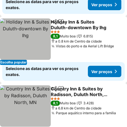
Selecione as datas para ver os preços
Ver preços
exatos.
Holiday Inn & Suites
Partilhar
Adicionar aos favoritos
Duluth-downtown By Ihg
3 Estrelas
8,1
Muito boa
6.815
a 0.8 km de Centro da cidade
Vistas do porto e da Aerial Lift Bridge
Escolha popular
Selecione as datas para ver os preços
Ver preços
exatos.
Country Inn & Suites by
Partilhar
Adicionar aos favoritos
Radisson, Duluth North,
MN
3 Estrelas
8,1
Muito boa
3.428
a 6.8 km de Centro da cidade
Parque aquático interno para a família