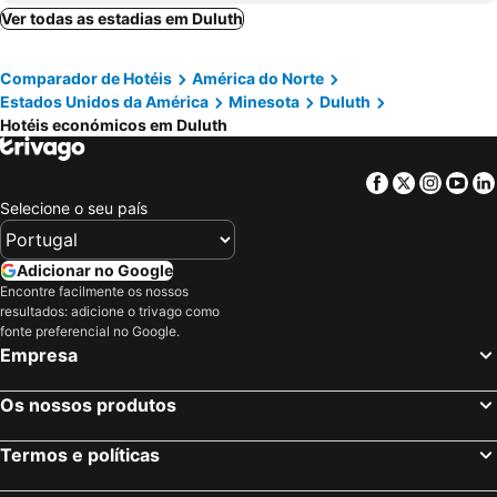
Ver todas as estadias em Duluth
Comparador de Hotéis
América do Norte
Estados Unidos da América
Minesota
Duluth
Hotéis económicos em Duluth
Facebook
Twitter
Insta
Yo
Selecione o seu país
Adicionar no Google
Encontre facilmente os nossos
resultados: adicione o trivago como
fonte preferencial no Google.
Empresa
Os nossos produtos
Termos e políticas