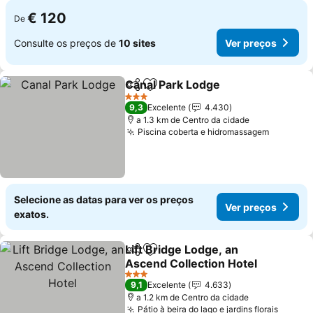
€ 120
De
Consulte os preços de
10 sites
Ver preços
Canal Park Lodge
Partilhar
Adicionar aos favoritos
3 Estrelas
9,3
Excelente
4.430
a 1.3 km de Centro da cidade
Piscina coberta e hidromassagem
Selecione as datas para ver os preços
Ver preços
exatos.
Lift Bridge Lodge, an
Partilhar
Adicionar aos favoritos
Ascend Collection Hotel
3 Estrelas
9,1
Excelente
4.633
a 1.2 km de Centro da cidade
Pátio à beira do lago e jardins florais