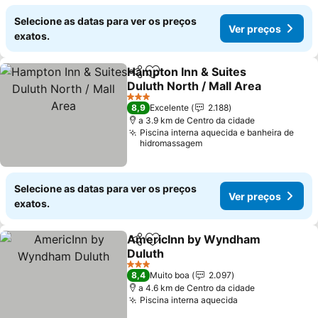
Selecione as datas para ver os preços
Ver preços
exatos.
Hampton Inn & Suites
Partilhar
Adicionar aos favoritos
Duluth North / Mall Area
3 Estrelas
8,9
Excelente
2.188
a 3.9 km de Centro da cidade
Piscina interna aquecida e banheira de
hidromassagem
Selecione as datas para ver os preços
Ver preços
exatos.
AmericInn by Wyndham
Partilhar
Adicionar aos favoritos
Duluth
3 Estrelas
8,4
Muito boa
2.097
a 4.6 km de Centro da cidade
Piscina interna aquecida