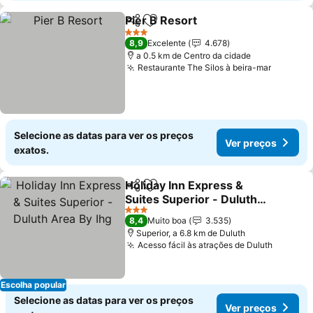
Pier B Resort
Partilhar
Adicionar aos favoritos
3 Estrelas
8,9
Excelente
4.678
a 0.5 km de Centro da cidade
Restaurante The Silos à beira-mar
Selecione as datas para ver os preços
Ver preços
exatos.
Holiday Inn Express &
Partilhar
Adicionar aos favoritos
Suites Superior - Duluth
Area By Ihg
3 Estrelas
8,4
Muito boa
3.535
Superior, a 6.8 km de Duluth
Acesso fácil às atrações de Duluth
Escolha popular
Selecione as datas para ver os preços
Ver preços