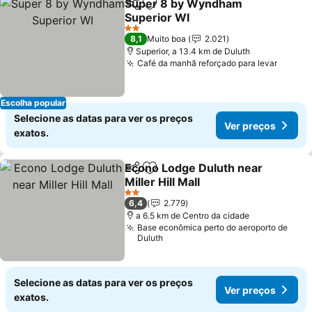
Super 8 by Wyndham
Partilhar
Adicionar aos favoritos
Superior WI
2 Estrelas
8,1
Muito boa
2.021
Superior, a 13.4 km de Duluth
Café da manhã reforçado para levar
Escolha popular
Selecione as datas para ver os preços
Ver preços
exatos.
Econo Lodge Duluth near
Partilhar
Adicionar aos favoritos
Miller Hill Mall
2 Estrelas
6,4
2.779
a 6.5 km de Centro da cidade
Base econômica perto do aeroporto de
Duluth
Selecione as datas para ver os preços
Ver preços
exatos.