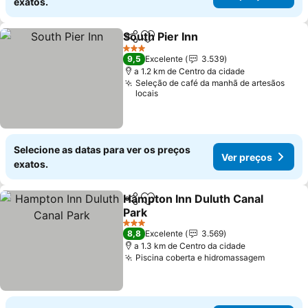
exatos.
South Pier Inn
Partilhar
Adicionar aos favoritos
3 Estrelas
9,5
Excelente
3.539
a 1.2 km de Centro da cidade
Seleção de café da manhã de artesãos
locais
Selecione as datas para ver os preços
Ver preços
exatos.
Hampton Inn Duluth Canal
Partilhar
Adicionar aos favoritos
Park
3 Estrelas
8,8
Excelente
3.569
a 1.3 km de Centro da cidade
Piscina coberta e hidromassagem