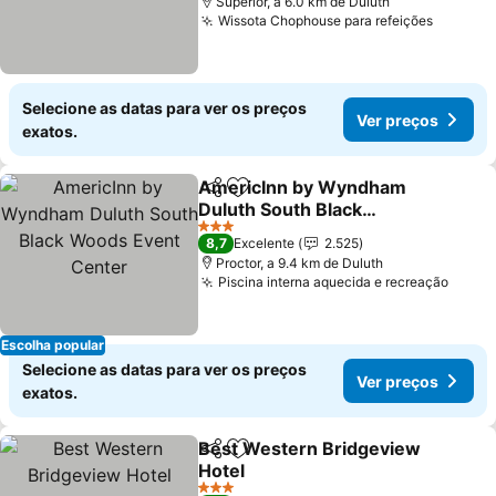
Superior, a 6.0 km de Duluth
Wissota Chophouse para refeições
Selecione as datas para ver os preços
Ver preços
exatos.
AmericInn by Wyndham
Partilhar
Adicionar aos favoritos
Duluth South Black
Woods Event Center
3 Estrelas
8,7
Excelente
2.525
Proctor, a 9.4 km de Duluth
Piscina interna aquecida e recreação
Escolha popular
Selecione as datas para ver os preços
Ver preços
exatos.
Best Western Bridgeview
Partilhar
Adicionar aos favoritos
Hotel
3 Estrelas