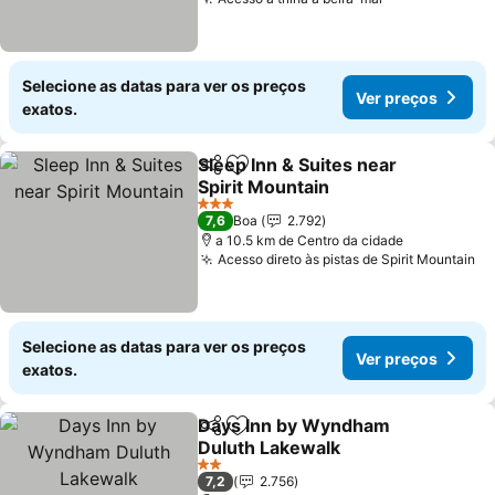
Selecione as datas para ver os preços
Ver preços
exatos.
Sleep Inn & Suites near
Partilhar
Adicionar aos favoritos
Spirit Mountain
3 Estrelas
7,6
Boa
2.792
a 10.5 km de Centro da cidade
Acesso direto às pistas de Spirit Mountain
Selecione as datas para ver os preços
Ver preços
exatos.
Days Inn by Wyndham
Partilhar
Adicionar aos favoritos
Duluth Lakewalk
2 Estrelas
7,2
2.756