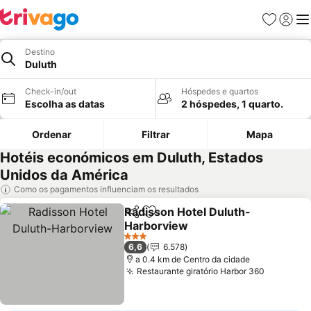
Favoritos
Iniciar
Me
Destino
Duluth
Check-in/out
Hóspedes e quartos
Escolha as datas
2 hóspedes, 1 quarto.
Ordenar
Filtrar
Mapa
Hotéis económicos em Duluth, Estados
Unidos da América
Como os pagamentos influenciam os resultados
Radisson Hotel Duluth-
Partilhar
Adicionar aos favoritos
Harborview
3 Estrelas
6,6
6.578
a 0.4 km de Centro da cidade
Restaurante giratório Harbor 360