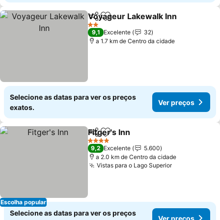
Voyageur Lakewalk Inn
Partilhar
Adicionar aos favoritos
2 Estrelas
9,1
Excelente
32
a 1.7 km de Centro da cidade
Selecione as datas para ver os preços
Ver preços
exatos.
Fitger's Inn
Partilhar
Adicionar aos favoritos
4 Estrelas
9,2
Excelente
5.600
a 2.0 km de Centro da cidade
Vistas para o Lago Superior
Escolha popular
Selecione as datas para ver os preços
Ver preços