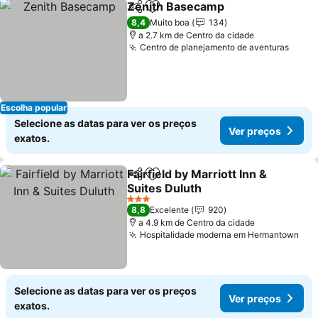
Zenith Basecamp
Partilhar
Adicionar aos favoritos
8,4
Muito boa
134
a 2.7 km de Centro da cidade
Centro de planejamento de aventuras
Escolha popular
Selecione as datas para ver os preços
Ver preços
exatos.
Fairfield by Marriott Inn &
Partilhar
Adicionar aos favoritos
Suites Duluth
3 Estrelas
8,8
Excelente
920
a 4.9 km de Centro da cidade
Hospitalidade moderna em Hermantown
Selecione as datas para ver os preços
Ver preços
exatos.