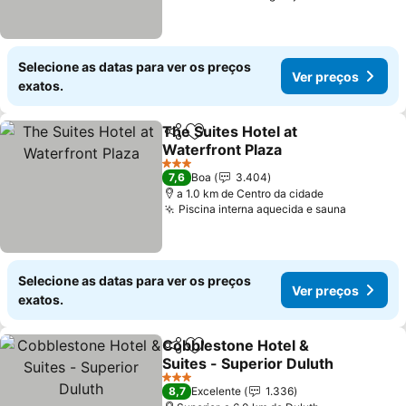
Selecione as datas para ver os preços
Ver preços
exatos.
The Suites Hotel at
Partilhar
Adicionar aos favoritos
Waterfront Plaza
3 Estrelas
7,6
Boa
3.404
a 1.0 km de Centro da cidade
Piscina interna aquecida e sauna
Selecione as datas para ver os preços
Ver preços
exatos.
Cobblestone Hotel &
Partilhar
Adicionar aos favoritos
Suites - Superior Duluth
3 Estrelas
8,7
Excelente
1.336