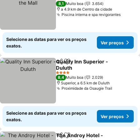
Mall
2 Estrelas
8,1
Muito boa
3.654
a 4.9 km de Centro da cidade
Piscina interna e spa revigorantes
Selecione as datas para ver os preços
Ver preços
exatos.
Quality Inn Superior -
Partilhar
Adicionar aos favoritos
Duluth
4 Estrelas
8,4
Muito boa
2.029
Superior, a 6.5 km de Duluth
Proximidade da Osaugie Trail
Selecione as datas para ver os preços
Ver preços
exatos.
The Androy Hotel -
Partilhar
Adicionar aos favoritos