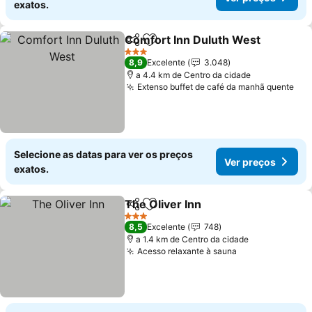
exatos.
Comfort Inn Duluth West
Partilhar
Adicionar aos favoritos
3 Estrelas
8,9
Excelente
3.048
a 4.4 km de Centro da cidade
Extenso buffet de café da manhã quente
Selecione as datas para ver os preços
Ver preços
exatos.
The Oliver Inn
Partilhar
Adicionar aos favoritos
3 Estrelas
8,5
Excelente
748
a 1.4 km de Centro da cidade
Acesso relaxante à sauna