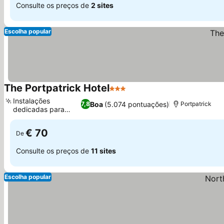
Consulte os preços de
2 sites
Escolha popular
The Portpatrick Hotel
3 Estrelas
Instalações
Boa
(5.074 pontuações)
7,8
Portpatrick
dedicadas para
cães
€ 70
De
Consulte os preços de
11 sites
Escolha popular