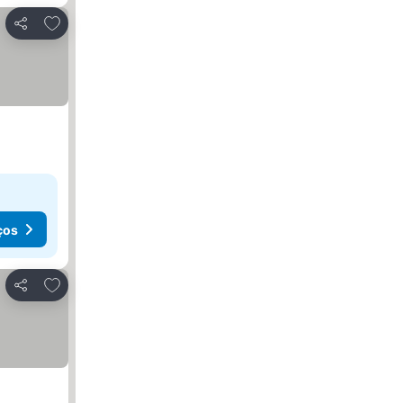
Adicionar aos favoritos
Partilhar
ços
Adicionar aos favoritos
Partilhar