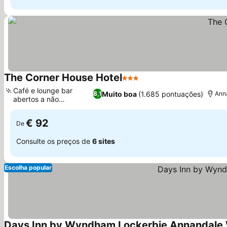
The Corner House Hotel
3 Estrelas
Café e lounge bar
Muito boa
(1.685 pontuações)
8,1
Ann
abertos a não
hóspedes
€ 92
De
Consulte os preços de
6 sites
Escolha popular
Days Inn by Wyndham Lockerbie Annandale