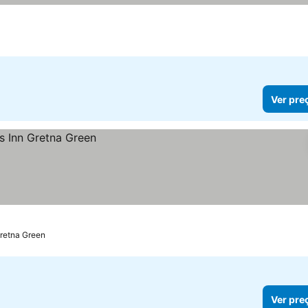
Ver pre
retna Green
Ver pre