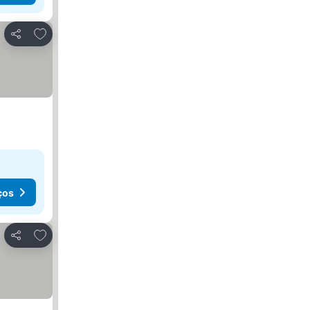
Adicionar aos favoritos
Partilhar
ços
Adicionar aos favoritos
Partilhar