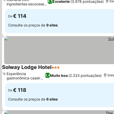
Excelente
(3.978 pontuações)
8,5
Gat
ingredientes escoceses
locais
€ 114
De
Consulte os preços de
9 sites
Solway Lodge Hotel
3 Estrelas
Experiência
Muito boa
(2.333 pontuações)
8,4
Gret
gastronômica caseira
e farta
€ 118
De
Consulte os preços de
6 sites