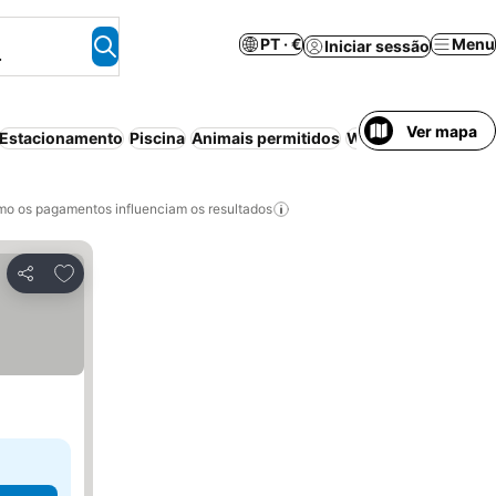
PT · €
Menu
Iniciar sessão
.
Ver mapa
Estacionamento
Piscina
Animais permitidos
Wi-fi
Banheira de
o os pagamentos influenciam os resultados
Adicionar aos favoritos
Partilhar