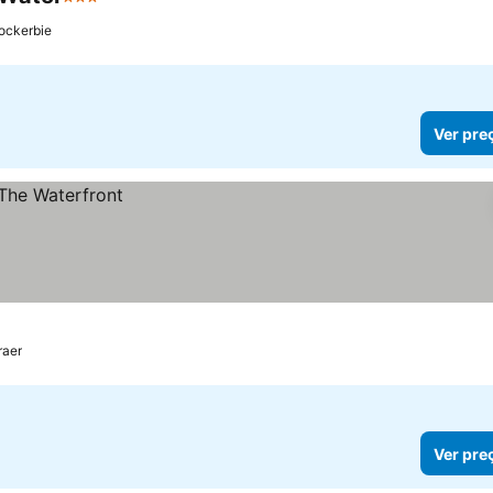
3 Estrelas
ockerbie
Ver pre
raer
Ver pre