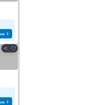
ços
Adicionar aos favoritos
Partilhar
ços