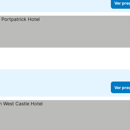
Ver pre
Ver pre