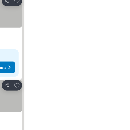
Adicionar aos favoritos
Partilhar
ços
Adicionar aos favoritos
Partilhar