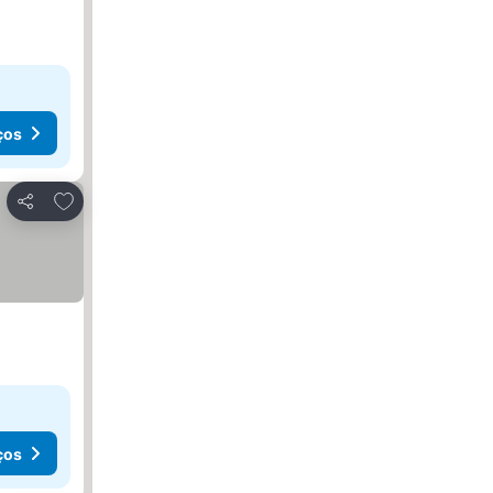
ços
Adicionar aos favoritos
Partilhar
ços