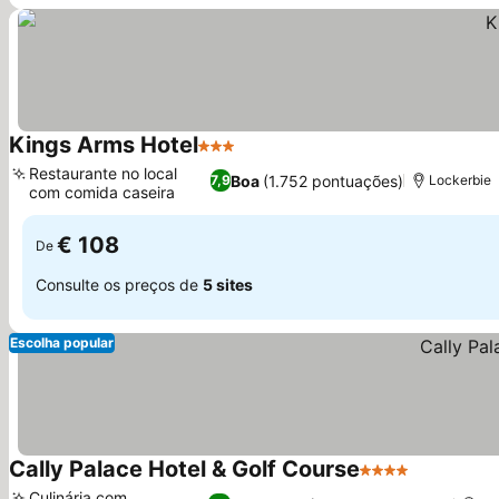
Kings Arms Hotel
3 Estrelas
Restaurante no local
Boa
(1.752 pontuações)
7,9
Lockerbie
com comida caseira
€ 108
De
Consulte os preços de
5 sites
Escolha popular
Cally Palace Hotel & Golf Course
4 Estrelas
Culinária com