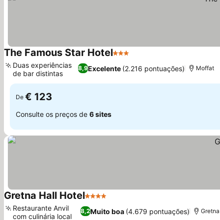
The Famous Star Hotel
3 Estrelas
Duas experiências
Excelente
(2.216 pontuações)
8,9
Moffat
de bar distintas
€ 123
De
Consulte os preços de
6 sites
Gretna Hall Hotel
4 Estrelas
Restaurante Anvil
Muito boa
(4.679 pontuações)
8,2
Gretna
com culinária local