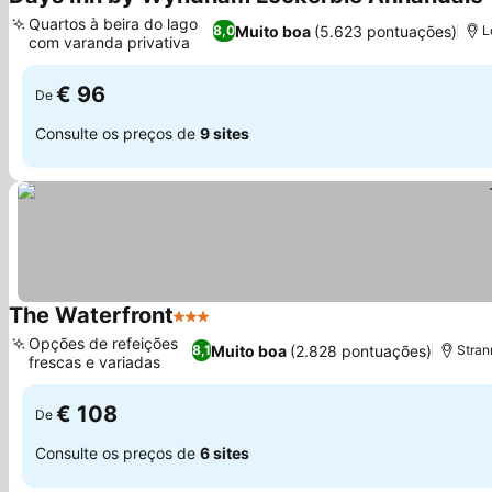
Quartos à beira do lago
Muito boa
(5.623 pontuações)
8,0
L
com varanda privativa
€ 96
De
Consulte os preços de
9 sites
The Waterfront
3 Estrelas
Opções de refeições
Muito boa
(2.828 pontuações)
8,1
Stran
frescas e variadas
€ 108
De
Consulte os preços de
6 sites