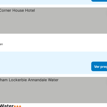
an
Ver pre
 Water