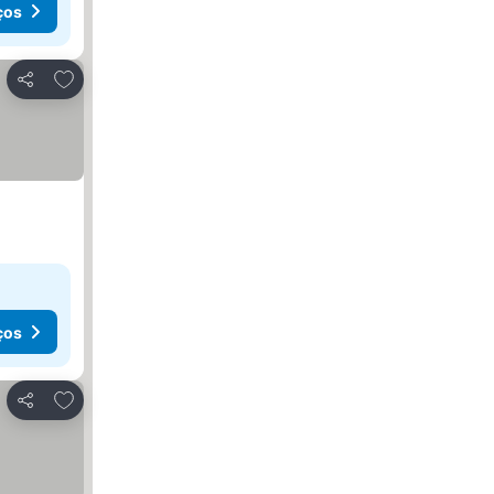
ços
Adicionar aos favoritos
Partilhar
ços
Adicionar aos favoritos
Partilhar