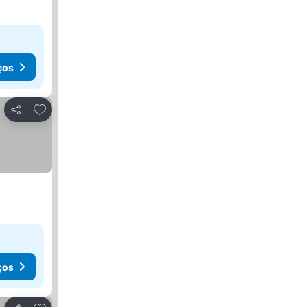
ços
Adicionar aos favoritos
Partilhar
ços