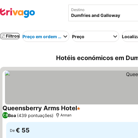
Destino
Filtros
Preço em ordem crescente
Preço
Localiz
Hotéis económicos em Dumf
Queensberry Arms Hotel
1 Estrelas
Boa
(439 pontuações)
7,9
Annan
€ 55
De