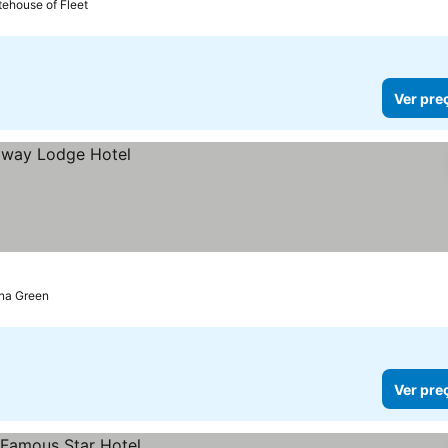
ehouse of Fleet
Ver pre
na Green
Ver pre