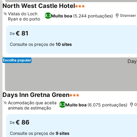
North West Castle Hotel
3 Estrelas
Vistas do Loch
Muito boa
(5.244 pontuações)
8,3
Stranraer
Ryan e do porto
€ 81
De
Consulte os preços de
10 sites
Escolha popular
Days Inn Gretna Green
3 Estrelas
Acomodação que aceita
Muito boa
(6.075 pontuações)
8,3
G
animais de estimação
€ 86
De
Consulte os preços de
9 sites