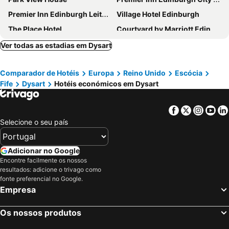
Premier Inn Edinburgh Leith Waterfront
Village Hotel Edinburgh
The Place Hotel
Courtyard by Marriott Edinburgh
On The Walk
Adelphi Hotel
Ver todas as estadias em Dysart
Terrace Hotel
Regent House Hotel
Comparador de Hotéis
Europa
Reino Unido
Escócia
Destiny Student - Burnet Point
Leith House
Fife
Dysart
Hotéis económicos em Dysart
Ellwyn House
A Haven Townhouse
Travelodge Dunfermline
Beaverbank Place - Campus Residence
Facebook
Twitter
Insta
Yo
The Glasshouse, Autograph Collection
No11 Boutique Hotel & Brasserie
Selecione o seu país
W Edinburgh
Hotel Indigo Edinburgh By Ihg
Holiday Inn Express Dunfermline By Ihg
Albany Hotel
Adicionar no Google
Encontre facilmente os nossos
The Royal Scots Club
Premier Inn Dunfermline
resultados: adicione o trivago como
Malmaison Edinburgh
Smith Place Hotel
fonte preferencial no Google.
Empresa
Brig O'Doon Guest House
Elder York Guest House
Premier Inn Glenrothes
The Bay Hotel
Os nossos produtos
Holiday Inn Express Glenrothes By Ihg
Best Western Balgeddie House Hotel