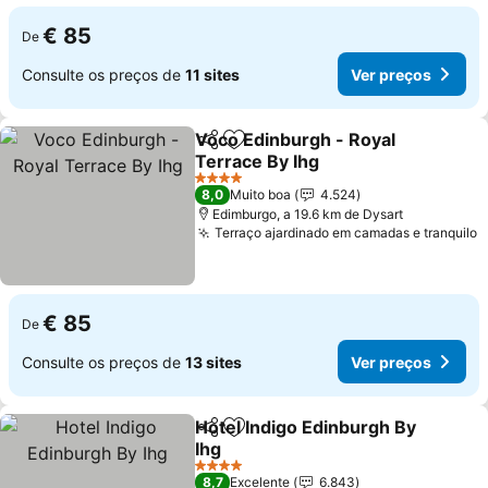
€ 85
De
Consulte os preços de
11 sites
Ver preços
Voco Edinburgh - Royal
Partilhar
Adicionar aos favoritos
Terrace By Ihg
Ver preços
4 Estrelas
8,0
Muito boa
4.524
Edimburgo, a 19.6 km de Dysart
Terraço ajardinado em camadas e tranquilo
V
€ 85
De
Consulte os preços de
13 sites
Ver preços
Hotel Indigo Edinburgh By
Partilhar
Adicionar aos favoritos
Ihg
Ver preços
4 Estrelas
8,7
Excelente
6.843