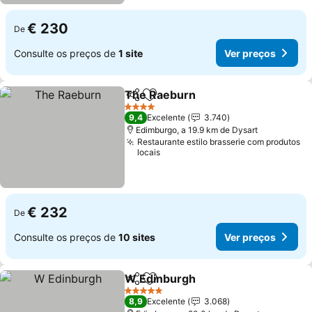
€ 230
De
Consulte os preços de
1 site
Ver preços
The Raeburn
Partilhar
Adicionar aos favoritos
Ver preços
4 Estrelas
9,4
Excelente
3.740
Edimburgo, a 19.9 km de Dysart
Restaurante estilo brasserie com produtos
locais
€ 232
De
Consulte os preços de
10 sites
Ver preços
W Edinburgh
Partilhar
Adicionar aos favoritos
Ver preços
5 Estrelas
8,9
Excelente
3.068