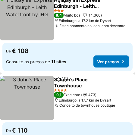
Holiday Inn Express
Partilhar
Adicionar aos favoritos
Edinburgh - Leith
Waterfront by IHG
Ver preços
3 Estrelas
8,4
Muito boa
14.360
Edimburgo, a 17.2 km de Dysart
Estacionamento no local com desconto
Ver 
€ 108
De
Consulte os preços de
11 sites
Ver preços
3 John's Place
Partilhar
Adicionar aos favoritos
Townhouse
Ver preços
4 Estrelas
9,1
Excelente
473
Edimburgo, a 17.7 km de Dysart
Conceito de townhouse boutique
Ver preç
€ 110
De