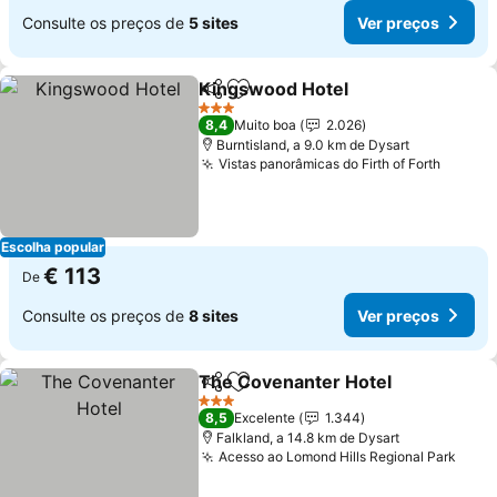
Consulte os preços de
5 sites
Ver preços
Kingswood Hotel
Partilhar
Adicionar aos favoritos
Ver preç
3 Estrelas
8,4
Muito boa
2.026
Burntisland, a 9.0 km de Dysart
Vistas panorâmicas do Firth of Forth
Ver pr
Escolha popular
€ 113
De
Consulte os preços de
8 sites
Ver preços
The Covenanter Hotel
Partilhar
Adicionar aos favoritos
Ver
3 Estrelas
8,5
Excelente
1.344
Falkland, a 14.8 km de Dysart
Acesso ao Lomond Hills Regional Park
Ver 