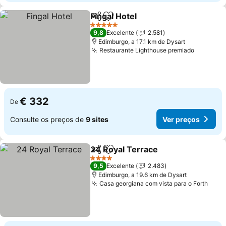
Fingal Hotel
Partilhar
Adicionar aos favoritos
Ver preços
5 Estrelas
9,8
Excelente
2.581
Edimburgo, a 17.1 km de Dysart
Restaurante Lighthouse premiado
Ver pre
€ 332
De
Consulte os preços de
9 sites
Ver preços
24 Royal Terrace
Partilhar
Adicionar aos favoritos
Ver preç
4 Estrelas
9,5
Excelente
2.483
Edimburgo, a 19.6 km de Dysart
Casa georgiana com vista para o Forth
Ver 