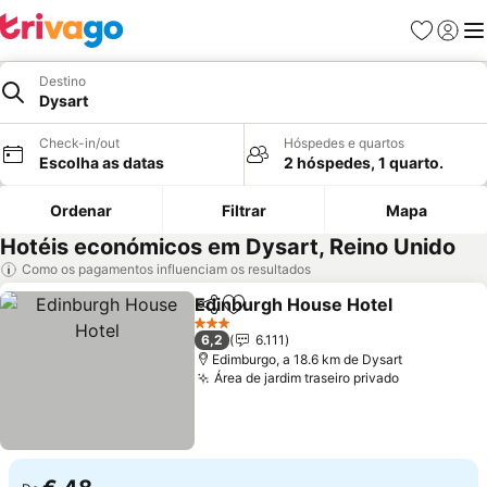
Favoritos
Iniciar
Me
Destino
Dysart
Check-in/out
Hóspedes e quartos
Escolha as datas
2 hóspedes, 1 quarto.
Ordenar
Filtrar
Mapa
Hotéis económicos em Dysart, Reino Unido
Como os pagamentos influenciam os resultados
Edinburgh House Hotel
Partilhar
Adicionar aos favoritos
Ve
3 Estrelas
6,2
6.111
Edimburgo, a 18.6 km de Dysart
Área de jardim traseiro privado
Ver preço