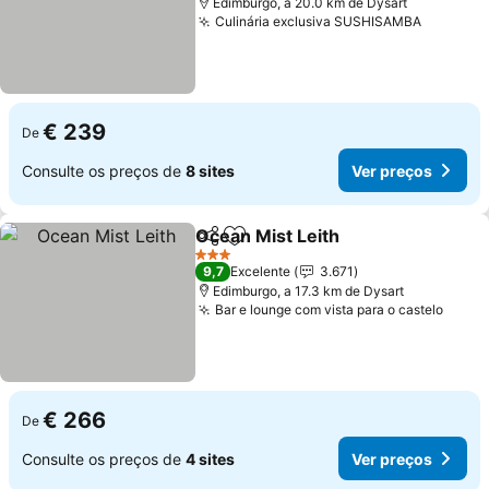
Edimburgo, a 20.0 km de Dysart
Culinária exclusiva SUSHISAMBA
Ver pre
€ 239
De
Consulte os preços de
8 sites
Ver preços
Ocean Mist Leith
Partilhar
Adicionar aos favoritos
Ver preço
3 Estrelas
9,7
Excelente
3.671
Edimburgo, a 17.3 km de Dysart
Bar e lounge com vista para o castelo
Ver p
€ 266
De
Consulte os preços de
4 sites
Ver preços