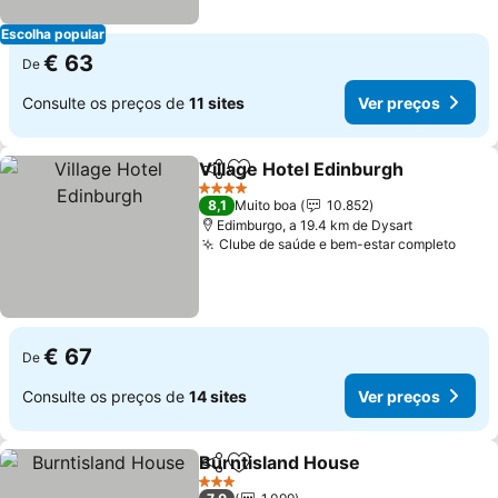
Escolha popular
€ 63
De
Consulte os preços de
11 sites
Ver preços
Village Hotel Edinburgh
Partilhar
Adicionar aos favoritos
Ve
4 Estrelas
8,1
Muito boa
10.852
Edimburgo, a 19.4 km de Dysart
Clube de saúde e bem-estar completo
Ver 
€ 67
De
Consulte os preços de
14 sites
Ver preços
Burntisland House
Partilhar
Adicionar aos favoritos
Ver pre
3 Estrelas