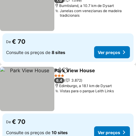
7,0
1.099
Burntisland, a 10.7 km de Dysart
Janelas com venezianas de madeira
tradicionais
€ 70
De
Consulte os preços de
8 sites
Ver preços
Park View House
Partilhar
Adicionar aos favoritos
Ver preç
3 Estrelas
6,4
3.872
Edimburgo, a 18.1 km de Dysart
Vistas para o parque Leith Links
Ver preço
€ 70
De
Consulte os preços de
10 sites
Ver preços