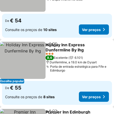
Ver preços
€ 54
De
Consulte os preços de
10 sites
Ver preços
Holiday Inn Express
Partilhar
Adicionar aos favoritos
Dunfermline By Ihg
Ver preços
3 Estrelas
8,6
Excelente
6.101
Dunfermline, a 19.0 km de Dysart
Porta de entrada estratégica para Fife e
Edimburgo
Escolha popular
€ 55
De
Consulte os preços de
8 sites
Ver preços
Premier Inn Edinburgh