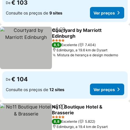
€ 103
De
Consulte os preços de
9 sites
Ver preços
Courtyard by Marriott
Partilhar
Adicionar aos favoritos
Edinburgh
Ver preços
4 Estrelas
8,5
Excelente
7.404
Edimburgo, a 19.6 km de Dysart
Mistura de herança e design moderno
Ver p
€ 104
De
Consulte os preços de
12 sites
Ver preços
No11 Boutique Hotel &
Partilhar
Adicionar aos favoritos
Brasserie
Ver preços
4 Estrelas
8,8
Excelente
5.822
Edimburgo, a 19.4 km de Dysart