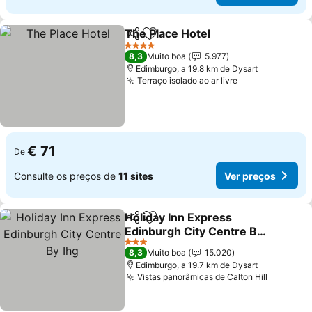
The Place Hotel
Partilhar
Adicionar aos favoritos
Ver preços
4 Estrelas
8,3
Muito boa
5.977
Edimburgo, a 19.8 km de Dysart
Terraço isolado ao ar livre
Ver preços
€ 71
De
Consulte os preços de
11 sites
Ver preços
Holiday Inn Express
Partilhar
Adicionar aos favoritos
Edinburgh City Centre By
Ihg
Ver preços
3 Estrelas
8,3
Muito boa
15.020
Edimburgo, a 19.7 km de Dysart
Vistas panorâmicas de Calton Hill
Ver pre