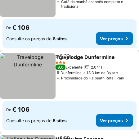
Café da manhã escocês completo e
tradicional
€ 106
De
Consulte os preços de
8 sites
Ver preços
Travelodge Dunfermline
Partilhar
Adicionar aos favoritos
V
3 Estrelas
8,6
Excelente
2.041
Dunfermline, a 18.3 km de Dysart
Proximidade do Halbeath Retail Park
Ver p
€ 106
De
Consulte os preços de
5 sites
Ver preços