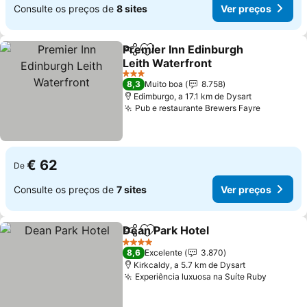
Consulte os preços de
8 sites
Ver preços
Premier Inn Edinburgh
Partilhar
Adicionar aos favoritos
Leith Waterfront
Ver preços
3 Estrelas
8,3
Muito boa
8.758
Edimburgo, a 17.1 km de Dysart
Pub e restaurante Brewers Fayre
Ver preç
€ 62
De
Consulte os preços de
7 sites
Ver preços
Dean Park Hotel
Partilhar
Adicionar aos favoritos
Ver preço
4 Estrelas
8,6
Excelente
3.870
Kirkcaldy, a 5.7 km de Dysart
Experiência luxuosa na Suíte Ruby
Ver pre