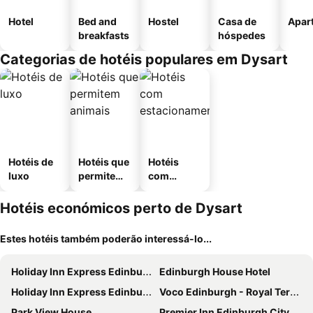
Hotel
Bed and
Hostel
Casa de
Apar
breakfasts
hóspedes
Categorias de hotéis populares em Dysart
Hotéis de
Hotéis que
Hotéis
luxo
permitem
com
animais
estaciona
mento
Hotéis económicos perto de Dysart
Estes hotéis também poderão interessá-lo...
Holiday Inn Express Edinburgh - Leith Waterfront by IHG
Edinburgh House Hotel
Holiday Inn Express Edinburgh City Centre By Ihg
Voco Edinburgh - Royal Terrace By Ihg
Park View House
Premier Inn Edinburgh City York Place