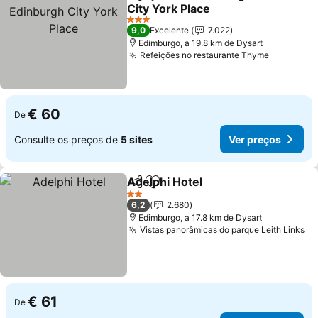
Partilhar
Adicionar aos favoritos
City York Place
Ver preços
3 Estrelas
9,0
Excelente
7.022
Edimburgo, a 19.8 km de Dysart
Refeições no restaurante Thyme
Ver preç
€ 60
De
Consulte os preços de
5 sites
Ver preços
Adelphi Hotel
Partilhar
Adicionar aos favoritos
Ver preços
2 Estrelas
6,2
2.680
Edimburgo, a 17.8 km de Dysart
Vistas panorâmicas do parque Leith Links
Ve
€ 61
De