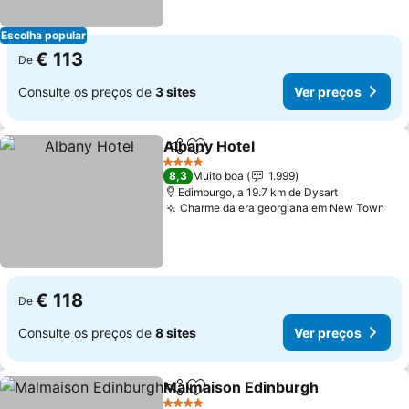
Escolha popular
€ 113
De
Consulte os preços de
3 sites
Ver preços
Albany Hotel
Partilhar
Adicionar aos favoritos
Ver preços
4 Estrelas
8,3
Muito boa
1.999
Edimburgo, a 19.7 km de Dysart
Charme da era georgiana em New Town
Ver
€ 118
De
Consulte os preços de
8 sites
Ver preços
Malmaison Edinburgh
Partilhar
Adicionar aos favoritos
Ver 