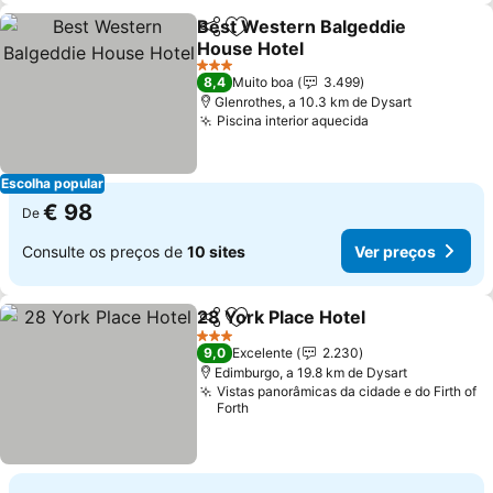
Best Western Balgeddie
Partilhar
Adicionar aos favoritos
House Hotel
Ver preços
3 Estrelas
8,4
Muito boa
3.499
Glenrothes, a 10.3 km de Dysart
Piscina interior aquecida
Ver preços
Escolha popular
€ 98
De
Consulte os preços de
10 sites
Ver preços
28 York Place Hotel
Partilhar
Adicionar aos favoritos
Ver pr
3 Estrelas
9,0
Excelente
2.230
Edimburgo, a 19.8 km de Dysart
Vistas panorâmicas da cidade e do Firth of
Forth