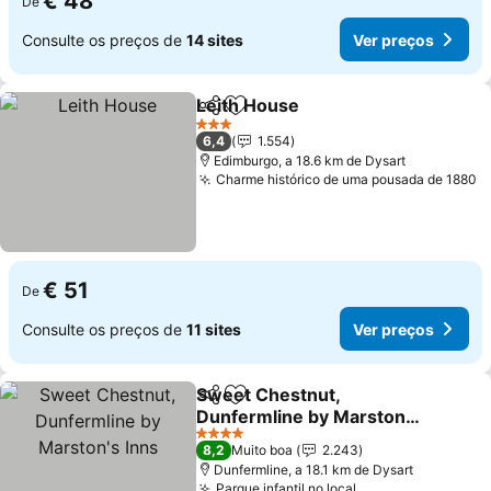
€ 48
De
Consulte os preços de
14 sites
Ver preços
Leith House
Partilhar
Adicionar aos favoritos
Ver preços
3 Estrelas
6,4
1.554
Edimburgo, a 18.6 km de Dysart
Charme histórico de uma pousada de 1880
V
€ 51
De
Consulte os preços de
11 sites
Ver preços
Sweet Chestnut,
Partilhar
Adicionar aos favoritos
Dunfermline by Marston's
Inns
Ver preços
4 Estrelas
8,2
Muito boa
2.243
Dunfermline, a 18.1 km de Dysart
Parque infantil no local