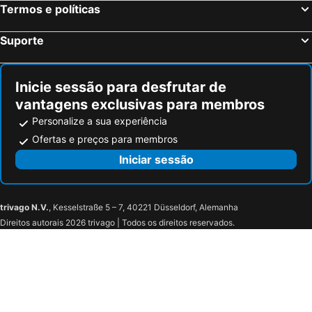
Termos e políticas
3 John's Place Townhouse
JOIVY Affordable Edinburgh - Adults only
Atlas Guest House
The Strathearn Hotel
Suporte
Earl David Hotel
The Beath Inn
The Covenanter Hotel
Sweet Chestnut, Dunfermline by Marston's Inns
Inicie sessão para desfrutar de
Lantern Guest House
21212 Paul Kitching
vantagens exclusivas para membros
Victoria Hotel
The Windsor Hotel
Personalize a sua experiência
Dean Park Hotel
Caledonian Hotel
Ofertas e preços para membros
Burntisland House
Hot El Apartments Edinburgh Waterfront
Iniciar sessão
Fingal Hotel
The Boars Head, Fife Restaurant and Rooms
trivago N.V.
, Kesselstraße 5 – 7, 40221 Düsseldorf, Alemanha
Direitos autorais 2026 trivago | Todos os direitos reservados.