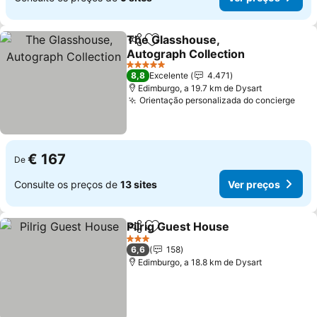
The Glasshouse,
Partilhar
Adicionar aos favoritos
Autograph Collection
Ver preços
5 Estrelas
8,8
Excelente
4.471
Edimburgo, a 19.7 km de Dysart
Orientação personalizada do concierge
Ver
€ 167
De
Consulte os preços de
13 sites
Ver preços
Pilrig Guest House
Partilhar
Adicionar aos favoritos
Ver pre
3 Estrelas
6,6
158
Edimburgo, a 18.8 km de Dysart