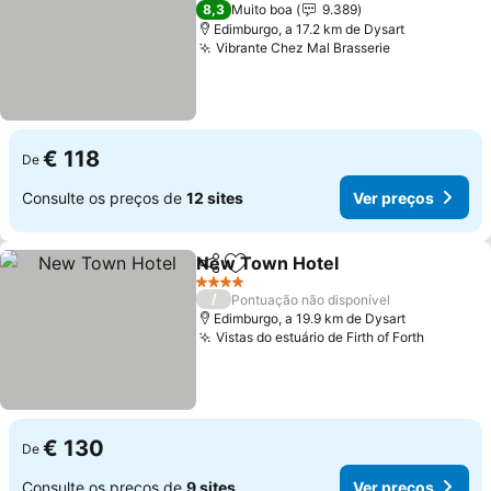
4 Estrelas
8,3
Muito boa
9.389
Edimburgo, a 17.2 km de Dysart
Vibrante Chez Mal Brasserie
Ver preços
€ 118
De
Consulte os preços de
12 sites
Ver preços
New Town Hotel
Partilhar
Adicionar aos favoritos
Ver preço
4 Estrelas
/
Pontuação não disponível
Edimburgo, a 19.9 km de Dysart
Vistas do estuário de Firth of Forth
Ver pre
€ 130
De
Consulte os preços de
9 sites
Ver preços