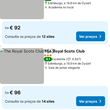
Edimburgo, a 19.8 km de Dysart
Academia no local
Ver preços
€ 92
De
Consulte os preços de
12 sites
Ver preços
The Royal Scots Club
Partilhar
Adicionar aos favoritos
Ver 
3 Estrelas
9,1
Excelente
4.937
Edimburgo, a 19.9 km de Dysart
Sala de jantar elegante
Ver preços
€ 96
De
Consulte os preços de
14 sites
Ver preços