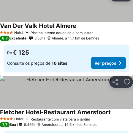
Van Der Valk Hotel Almere
Hotel
Piscina interna aquecida e bem-estar
4 Estrelas
8,7
Excelente
8.531
Almere, a 11.7 km de Eemnes
€ 125
De
Consulte os preços de
10 sites
Ver preços
Partilhar
Ad
Fletcher Hotel-Restaurant Amersfoort
Hotel
Restaurante com vista para o jardim
4 Estrelas
7,7
Boa
5.466
Amersfoort, a 14.6 km de Eemnes