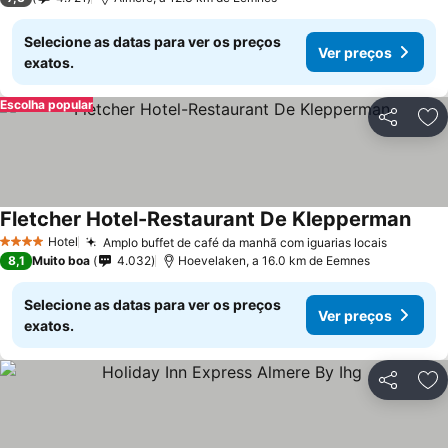
Selecione as datas para ver os preços
Ver preços
exatos.
Escolha popular
Partilhar
Ad
Fletcher Hotel-Restaurant De Klepperman
Hotel
Amplo buffet de café da manhã com iguarias locais
4 Estrelas
8,1
Muito boa
4.032
Hoevelaken, a 16.0 km de Eemnes
Selecione as datas para ver os preços
Ver preços
exatos.
Partilhar
Ad