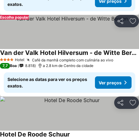
Ver preços
exatos.
Escolha popular
Partilhar
Ad
Van der Valk Hotel Hilversum - de Witte Bergen
Hotel
Café da manhã completo com culinária ao vivo
4 Estrelas
7,7
Boa
8.818
a 2.8 km de Centro da cidade
Selecione as datas para ver os preços
Ver preços
exatos.
Partilhar
Ad
Hotel De Roode Schuur