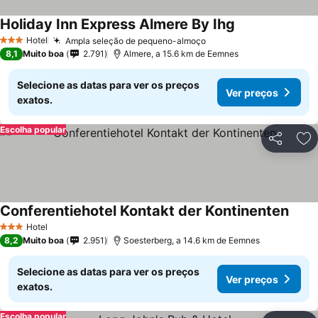
Holiday Inn Express Almere By Ihg
Hotel
Ampla seleção de pequeno-almoço
3 Estrelas
8,1
Muito boa
2.791
Almere, a 15.6 km de Eemnes
Selecione as datas para ver os preços
Ver preços
exatos.
Escolha popular
Partilhar
Ad
Conferentiehotel Kontakt der Kontinenten
Hotel
3 Estrelas
8,2
Muito boa
2.951
Soesterberg, a 14.6 km de Eemnes
Selecione as datas para ver os preços
Ver preços
exatos.
Escolha popular