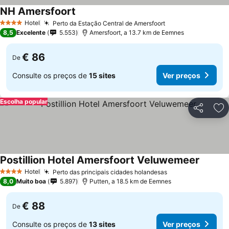
NH Amersfoort
Hotel
Perto da Estação Central de Amersfoort
4 Estrelas
8,5
Excelente
5.553
Amersfoort, a 13.7 km de Eemnes
€ 86
De
Consulte os preços de
15 sites
Ver preços
Escolha popular
Partilhar
Ad
Postillion Hotel Amersfoort Veluwemeer
Hotel
Perto das principais cidades holandesas
4 Estrelas
8,0
Muito boa
5.897
Putten, a 18.5 km de Eemnes
€ 88
De
Consulte os preços de
13 sites
Ver preços