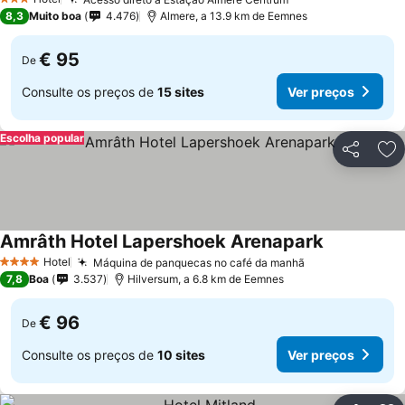
3 Estrelas
8,3
Muito boa
4.476
Almere, a 13.9 km de Eemnes
€ 95
De
Consulte os preços de
15 sites
Ver preços
Escolha popular
Partilhar
Ad
Amrâth Hotel Lapershoek Arenapark
Hotel
Máquina de panquecas no café da manhã
4 Estrelas
7,8
Boa
3.537
Hilversum, a 6.8 km de Eemnes
€ 96
De
Consulte os preços de
10 sites
Ver preços