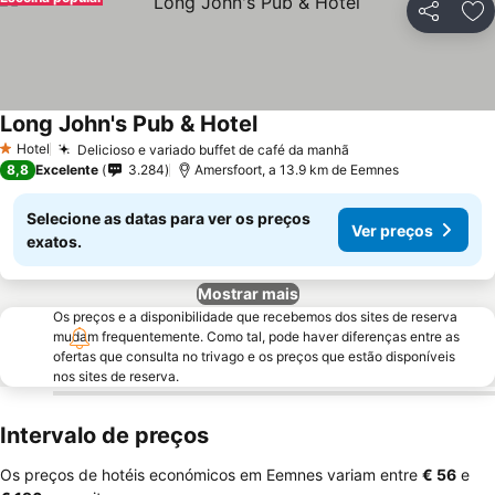
Partilhar
Ad
Long John's Pub & Hotel
Hotel
Delicioso e variado buffet de café da manhã
1 Estrelas
8,8
Excelente
3.284
Amersfoort, a 13.9 km de Eemnes
Selecione as datas para ver os preços
Ver preços
exatos.
Mostrar mais
Os preços e a disponibilidade que recebemos dos sites de reserva
mudam frequentemente. Como tal, pode haver diferenças entre as
ofertas que consulta no trivago e os preços que estão disponíveis
nos sites de reserva.
Intervalo de preços
Os preços de hotéis económicos em Eemnes variam entre
‎€ 56
e