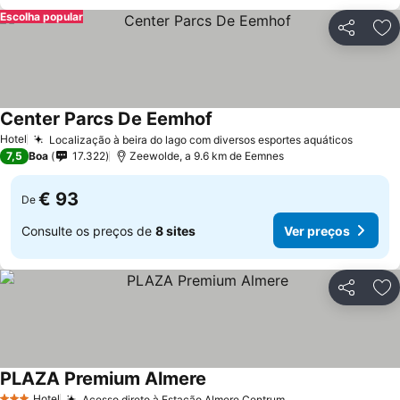
Escolha popular
Partilhar
Ad
Center Parcs De Eemhof
Hotel
Localização à beira do lago com diversos esportes aquáticos
7,5
Boa
17.322
Zeewolde, a 9.6 km de Eemnes
€ 93
De
Consulte os preços de
8 sites
Ver preços
Partilhar
Ad
PLAZA Premium Almere
Hotel
Acesso direto à Estação Almere Centrum