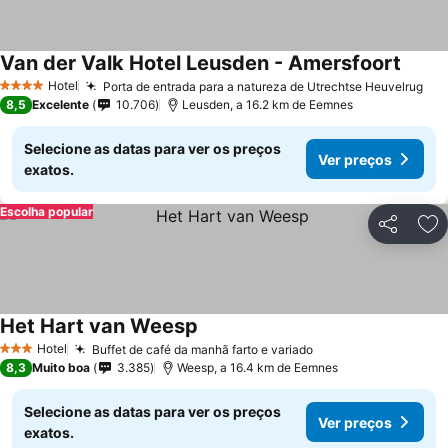
Van der Valk Hotel Leusden - Amersfoort
Hotel
Porta de entrada para a natureza de Utrechtse Heuvelrug
4 Estrelas
8,5
Excelente
10.706
Leusden, a 16.2 km de Eemnes
Selecione as datas para ver os preços
Ver preços
exatos.
Escolha popular
Partilhar
Ad
Het Hart van Weesp
Hotel
Buffet de café da manhã farto e variado
3 Estrelas
8,3
Muito boa
3.385
Weesp, a 16.4 km de Eemnes
Selecione as datas para ver os preços
Ver preços
exatos.