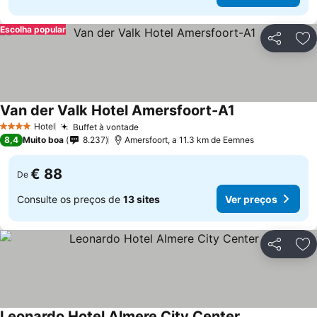
Escolha popular
Partilhar
Ad
Van der Valk Hotel Amersfoort-A1
Hotel
Buffet à vontade
4 Estrelas
8,4
Muito boa
8.237
Amersfoort, a 11.3 km de Eemnes
€ 88
De
Consulte os preços de
13 sites
Ver preços
Partilhar
Ad
Leonardo Hotel Almere City Center