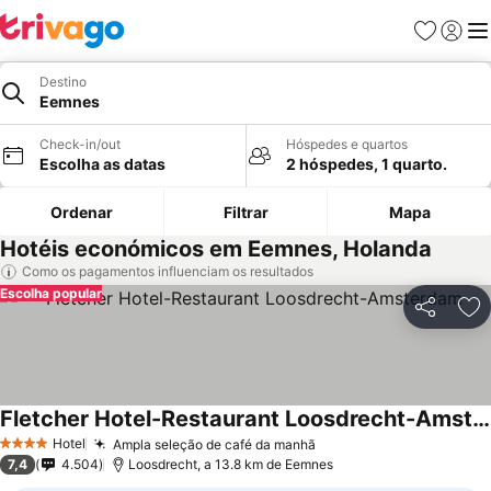
Favoritos
Iniciar
Me
Destino
Eemnes
Check-in/out
Hóspedes e quartos
Escolha as datas
2 hóspedes, 1 quarto.
Ordenar
Filtrar
Mapa
Hotéis económicos em Eemnes, Holanda
Como os pagamentos influenciam os resultados
Escolha popular
Partilhar
Ad
Fletcher Hotel-Restaurant Loosdrecht-Amsterdam
Hotel
Ampla seleção de café da manhã
4 Estrelas
7,4
4.504
Loosdrecht, a 13.8 km de Eemnes