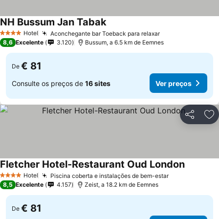
NH Bussum Jan Tabak
Hotel
Aconchegante bar Toeback para relaxar
4 Estrelas
8,6
Excelente
3.120
Bussum, a 6.5 km de Eemnes
€ 81
De
Consulte os preços de
16 sites
Ver preços
Partilhar
Ad
Fletcher Hotel-Restaurant Oud London
Hotel
Piscina coberta e instalações de bem-estar
4 Estrelas
8,5
Excelente
4.157
Zeist, a 18.2 km de Eemnes
€ 81
De