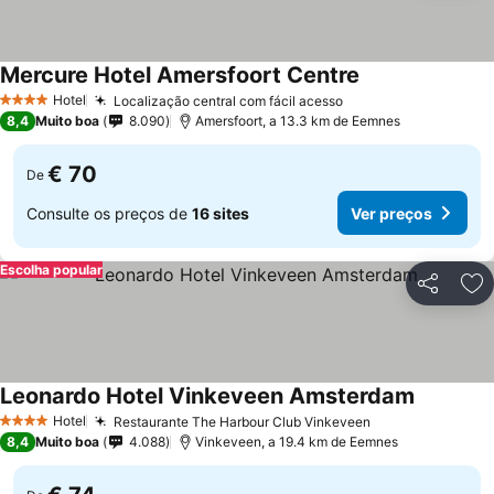
Mercure Hotel Amersfoort Centre
Hotel
Localização central com fácil acesso
4 Estrelas
8,4
Muito boa
8.090
Amersfoort, a 13.3 km de Eemnes
€ 70
De
Consulte os preços de
16 sites
Ver preços
Escolha popular
Partilhar
Ad
Leonardo Hotel Vinkeveen Amsterdam
Hotel
Restaurante The Harbour Club Vinkeveen
4 Estrelas
8,4
Muito boa
4.088
Vinkeveen, a 19.4 km de Eemnes