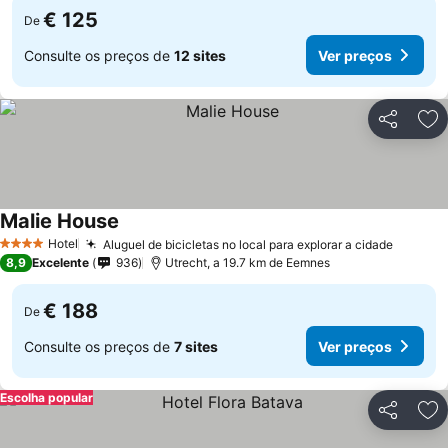
€ 125
De
Consulte os preços de
12 sites
Ver preços
Partilhar
Ad
Malie House
Hotel
Aluguel de bicicletas no local para explorar a cidade
4 Estrelas
8,9
Excelente
936
Utrecht, a 19.7 km de Eemnes
€ 188
De
Consulte os preços de
7 sites
Ver preços
Escolha popular
Partilhar
Ad