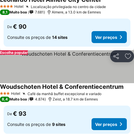
Hotel
Localização privilegiada no centro da cidade
4 Estrelas
8,1
Muito boa
7.681
Almere, a 13.0 km de Eemnes
€ 90
De
Consulte os preços de
14 sites
Ver preços
Escolha popular
Partilhar
Ad
Woudschoten Hotel & Conferentiecentrum
Hotel
Café da manhã buffet excepcional e variado
3 Estrelas
8,4
Muito boa
4.874
Zeist, a 18.7 km de Eemnes
€ 93
De
Consulte os preços de
9 sites
Ver preços