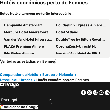
ment
Hotéis económicos perto de Eemnes
Estes hotéis também poderão interessá-lo...
Campanile Amsterdam
Holiday Inn Express Almere By Ihg
Mercure Hotel Amersfoort Centre
Hotel Mitland
Van der Valk Hotel Hilversum - de Witte Bergen
DoubleTree by Hilton Royal Parc Soestduinen
PLAZA Premium Almere
CoronaZeist-Utrecht NL
ibis Styles Almere
Van der Valk Hotel de Bilt-Utrecht
Leonardo Hotel Vinkeveen Amsterdam
Hotel Theater Figi
Ver todas as estadias em Eemnes
Malie House
Amrâth Hotel Media Park Hilversum
Comparador de Hotéis
Europa
Holanda
Woudschoten Hotel & Conferentiecentrum
Amrâth Hotel Lapershoek Arenapark
Utreque ou Utrecht
Hotéis económicos em Eemnes
Van der Valk Hotel Amersfoort-A1
Bastion Hotel Almere
Fletcher Hotel-Restaurant Loosdrecht-Amsterdam
Amrâth Berghotel Amersfoort
Facebook
Twitter
Insta
Yo
Center Parcs De Eemhof
City Center Lodge Utrecht
NH Bussum Jan Tabak
Anno
Adicionar no Google