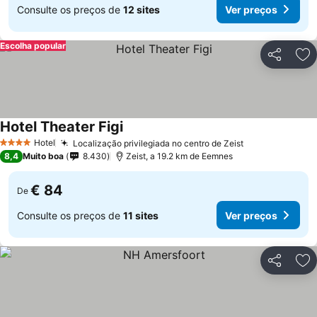
Consulte os preços de
12 sites
Ver preços
Escolha popular
Partilhar
Ad
Hotel Theater Figi
Hotel
Localização privilegiada no centro de Zeist
4 Estrelas
8,4
Muito boa
8.430
Zeist, a 19.2 km de Eemnes
€ 84
De
Consulte os preços de
11 sites
Ver preços
Partilhar
Ad