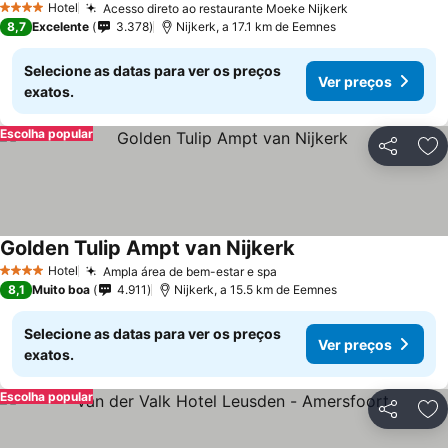
Hotel
Acesso direto ao restaurante Moeke Nijkerk
4 Estrelas
8,7
Excelente
3.378
Nijkerk, a 17.1 km de Eemnes
Selecione as datas para ver os preços
Ver preços
exatos.
Escolha popular
Partilhar
Ad
Golden Tulip Ampt van Nijkerk
Hotel
Ampla área de bem-estar e spa
4 Estrelas
8,1
Muito boa
4.911
Nijkerk, a 15.5 km de Eemnes
Selecione as datas para ver os preços
Ver preços
exatos.
Escolha popular
Partilhar
Ad