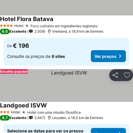
Hotel Flora Batava
Hotel
Foco culinário em ingredientes regionais
4 Estrelas
9,0
Excelente
2.509
Vreeland, a 18.9 km de Eemnes
€ 196
De
Consulte os preços de
6 sites
Ver preços
Escolha popular
Partilhar
Ad
Landgoed ISVW
Hotel
Hotel com uma missão filosófica
3 Estrelas
8,7
Excelente
2.647
Leusden, a 16.0 km de Eemnes
Selecione as datas para ver os preços