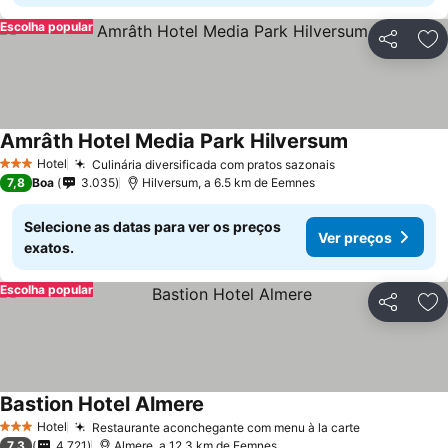
Escolha popular
Partilhar
Ad
Amrâth Hotel Media Park Hilversum
Hotel
Culinária diversificada com pratos sazonais
3 Estrelas
7,8
Boa
3.035
Hilversum, a 6.5 km de Eemnes
Selecione as datas para ver os preços
Ver preços
exatos.
Escolha popular
Partilhar
Ad
Bastion Hotel Almere
Hotel
Restaurante aconchegante com menu à la carte
3 Estrelas
7,3
4.721
Almere, a 12.3 km de Eemnes