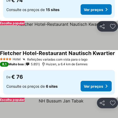
€ 74
De
Consulte os preços de
15 sites
Ver preços
Escolha popular
Partilhar
Ad
Fletcher Hotel-Restaurant Nautisch Kwartier
Hotel
Refeições variadas com vista para o lago
4 Estrelas
8,1
Muito boa
5.851
Huizen, a 6.4 km de Eemnes
€ 76
De
Consulte os preços de
6 sites
Ver preços
Escolha popular
Partilhar
Ad