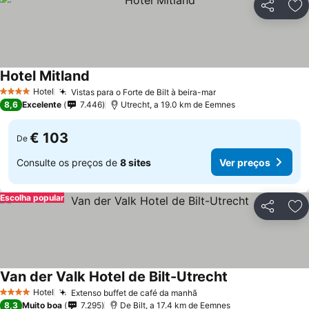
Partilhar
Ad
Hotel Mitland
Hotel
Vistas para o Forte de Bilt à beira-mar
4 Estrelas
8,6
Excelente
7.446
Utrecht, a 19.0 km de Eemnes
€ 103
De
Consulte os preços de
8 sites
Ver preços
Escolha popular
Partilhar
Ad
Van der Valk Hotel de Bilt-Utrecht
Hotel
Extenso buffet de café da manhã
4 Estrelas
8,3
Muito boa
7.295
De Bilt, a 17.4 km de Eemnes