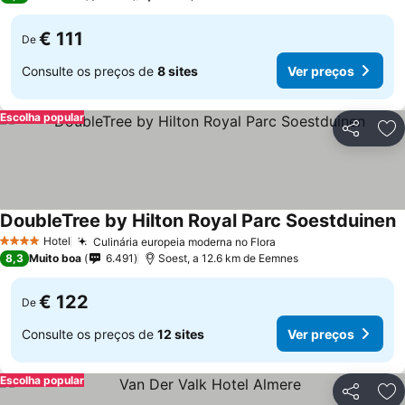
€ 111
De
Consulte os preços de
8 sites
Ver preços
Escolha popular
Partilhar
Ad
DoubleTree by Hilton Royal Parc Soestduinen
Hotel
Culinária europeia moderna no Flora
4 Estrelas
8,3
Muito boa
6.491
Soest, a 12.6 km de Eemnes
€ 122
De
Consulte os preços de
12 sites
Ver preços
Escolha popular
Partilhar
Ad