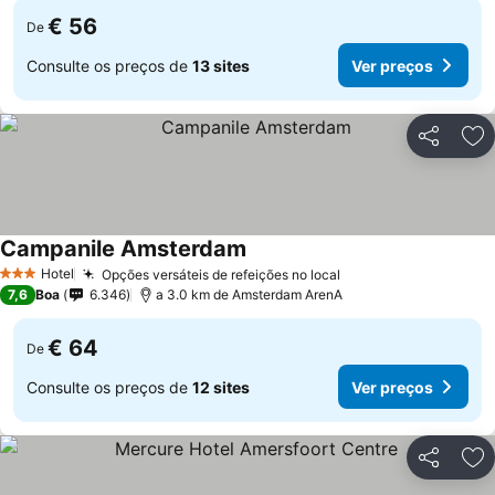
€ 56
De
Consulte os preços de
13 sites
Ver preços
Partilhar
Ad
Campanile Amsterdam
Hotel
Opções versáteis de refeições no local
3 Estrelas
7,6
Boa
6.346
a 3.0 km de Amsterdam ArenA
€ 64
De
Consulte os preços de
12 sites
Ver preços
Partilhar
Ad