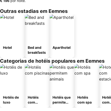
‎€ 196
por noite.
Outras estadias em Eemnes
Hotel
Bed and
Aparthotel
breakfasts
Categorias de hotéis populares em Eemnes
Hotéis de
Hotéis
Hotéis que
Hotéis
Hoté
luxo
com
permitem
com spa
com
piscinas
animais
esta