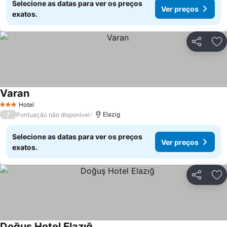
Selecione as datas para ver os preços
Ver preços
exatos.
Partilhar
Ad
Varan
Ver preços
Hotel
3 Estrelas
/
Elazig
Pontuação não disponível
Selecione as datas para ver os preços
Ver preços
exatos.
Partilhar
Ad
Doğuş Hotel Elazığ