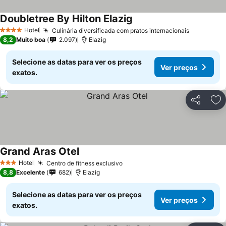
Doubletree By Hilton Elazig
Ver preços
Hotel
Culinária diversificada com pratos internacionais
Ver preço
4 Estrelas
8,2
Muito boa
2.097
Elazig
Selecione as datas para ver os preços
Ver preços
exatos.
Partilhar
Ad
Grand Aras Otel
Ver preços
Hotel
Centro de fitness exclusivo
Ver preços
3 Estrelas
8,8
Excelente
682
Elazig
Selecione as datas para ver os preços
Ver preços
exatos.