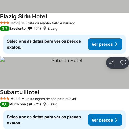
Elazig Sirin Hotel
Ver preços
Hotel
Café da manhã farto e variado
Ver preços
3 Estrelas
8,7
Excelente
474
Elazig
Selecione as datas para ver os preços
Ver preços
exatos.
Partilhar
Ad
Subartu Hotel
Ver preços
Hotel
Instalações de spa para relaxar
Ver preços
3 Estrelas
8,0
Muito boa
421
Elazig
Selecione as datas para ver os preços
Ver preços
exatos.