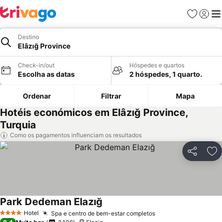
Favoritos
Iniciar
Me
Destino
Elâzığ Province
Check-in/out
Hóspedes e quartos
Escolha as datas
2 hóspedes, 1 quarto.
Ordenar
Filtrar
Mapa
Hotéis económicos em Elâzığ Province,
Turquia
Como os pagamentos influenciam os resultados
Partilhar
Ad
Park Dedeman Elazığ
Ver preços
Hotel
Spa e centro de bem-estar completos
Ver preços
4 Estrelas