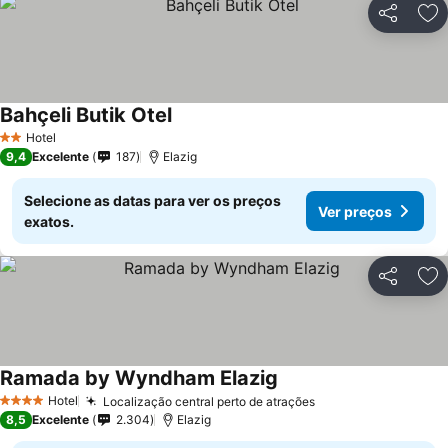
Partilhar
Ad
Bahçeli Butik Otel
Ver preços
Hotel
2 Estrelas
9,4
Excelente
187
Elazig
Selecione as datas para ver os preços
Ver preços
exatos.
Partilhar
Ad
Ramada by Wyndham Elazig
Ver preços
Hotel
Localização central perto de atrações
Ver preços
4 Estrelas
8,5
Excelente
2.304
Elazig