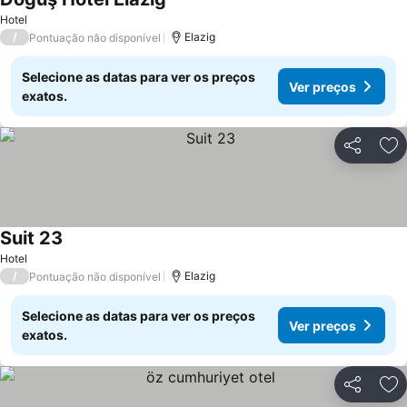
Ver preços
Hotel
/
Elazig
Pontuação não disponível
Selecione as datas para ver os preços
Ver preços
exatos.
Partilhar
Ad
Suit 23
Ver preços
Hotel
/
Elazig
Pontuação não disponível
Selecione as datas para ver os preços
Ver preços
exatos.
Partilhar
Ad