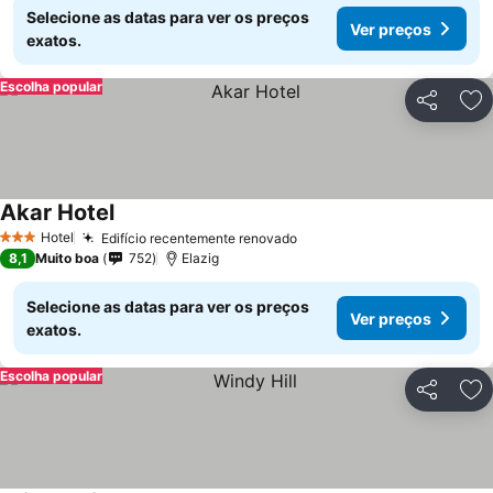
Selecione as datas para ver os preços
Ver preços
exatos.
Escolha popular
Partilhar
Ad
Akar Hotel
Ver preços
Hotel
Edifício recentemente renovado
Ver preços
3 Estrelas
8,1
Muito boa
752
Elazig
Selecione as datas para ver os preços
Ver preços
exatos.
Escolha popular
Partilhar
Ad