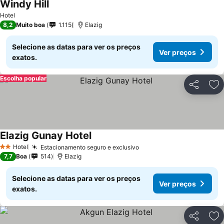
Windy Hill
Ver preços
Hotel
8,2
Muito boa
1.115
Elazig
Selecione as datas para ver os preços
Ver preços
exatos.
Escolha popular
Partilhar
Ad
Elazig Gunay Hotel
Ver preços
Hotel
Estacionamento seguro e exclusivo
Ver preços
2 Estrelas
7,7
Boa
514
Elazig
Selecione as datas para ver os preços
Ver preços
exatos.
Partilhar
Ad