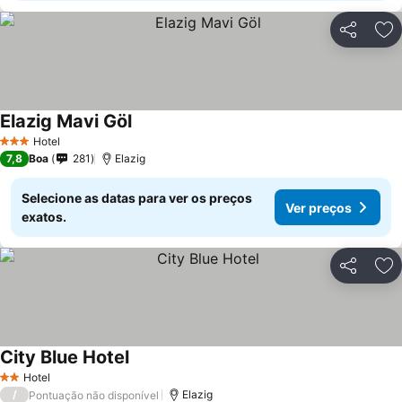
Partilhar
Ad
Elazig Mavi Göl
Ver preços
Hotel
3 Estrelas
7,8
Boa
281
Elazig
Selecione as datas para ver os preços
Ver preços
exatos.
Partilhar
Ad
City Blue Hotel
Ver preços
Hotel
2 Estrelas
/
Elazig
Pontuação não disponível