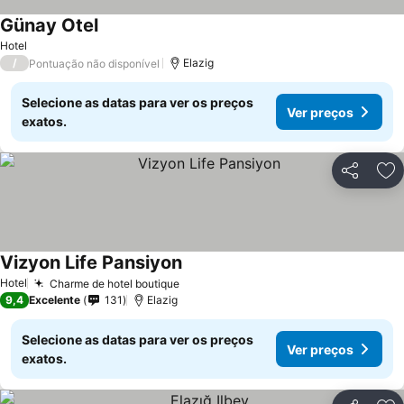
Günay Otel
Ver preços
Hotel
/
Elazig
Pontuação não disponível
Selecione as datas para ver os preços
Ver preços
exatos.
Partilhar
Ad
Vizyon Life Pansiyon
Ver preços
Hotel
Charme de hotel boutique
Ver preços
9,4
Excelente
131
Elazig
Selecione as datas para ver os preços
Ver preços
exatos.