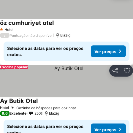
öz cumhuriyet otel
Ver preços
Hotel
1 Estrelas
/
Elazig
Pontuação não disponível
Selecione as datas para ver os preços
Ver preços
exatos.
Escolha popular
Partilhar
Ad
Ay Butik Otel
Ver preços
Hotel
Cozinha de hóspedes para cozinhar
Ver preços
8,6
Excelente
250
Elazig
Selecione as datas para ver os preços
Ver preços
exatos.