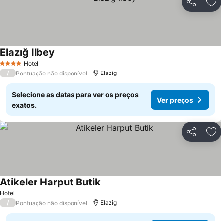
Partilhar
Ad
Elazığ Ilbey
Ver preços
Hotel
4 Estrelas
/
Elazig
Pontuação não disponível
Selecione as datas para ver os preços
Ver preços
exatos.
Partilhar
Ad
Atikeler Harput Butik
Ver preços
Hotel
/
Elazig
Pontuação não disponível