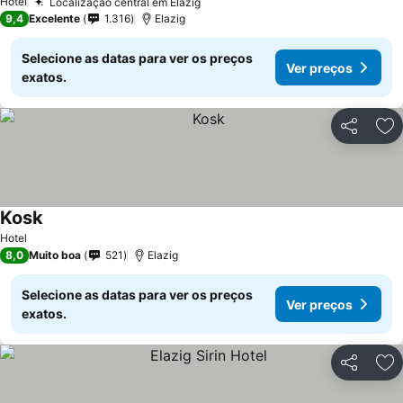
Hotel
Localização central em Elazığ
Ver preços
9,4
Excelente
1.316
Elazig
Selecione as datas para ver os preços
Ver preços
exatos.
Partilhar
Ad
Kosk
Ver preços
Hotel
8,0
Muito boa
521
Elazig
Selecione as datas para ver os preços
Ver preços
exatos.
Partilhar
Ad