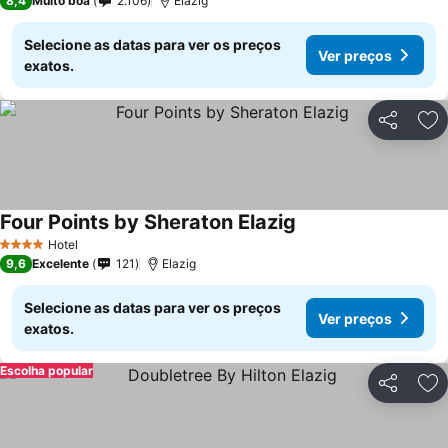
8,4
Muito boa
2.106
Elazig
Selecione as datas para ver os preços
Ver preços
exatos.
Partilhar
Ad
Four Points by Sheraton Elazig
Ver preços
Hotel
4 Estrelas
9,6
Excelente
121
Elazig
Selecione as datas para ver os preços
Ver preços
exatos.
Escolha popular
Partilhar
Ad