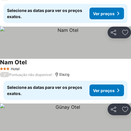
Selecione as datas para ver os preços
Ver preços
exatos.
Partilhar
Ad
Nam Otel
Ver preços
Hotel
3 Estrelas
/
Elazig
Pontuação não disponível
Selecione as datas para ver os preços
Ver preços
exatos.
Partilhar
Ad