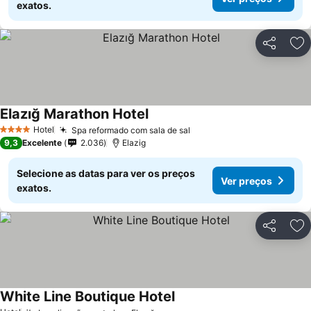
exatos.
Partilhar
Ad
Elazığ Marathon Hotel
Ver preços
Hotel
Spa reformado com sala de sal
Ver preços
4 Estrelas
9,3
Excelente
2.036
Elazig
Selecione as datas para ver os preços
Ver preços
exatos.
Partilhar
Ad
White Line Boutique Hotel
Ver preços