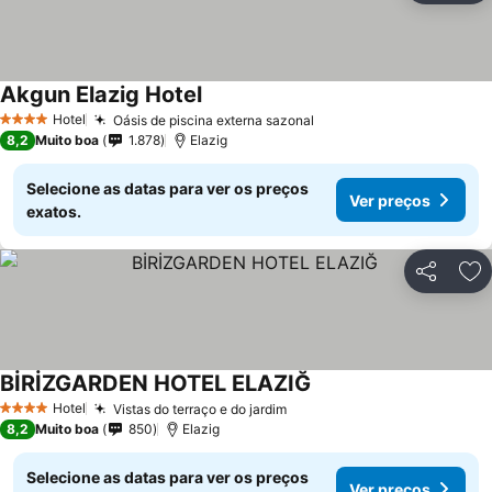
Akgun Elazig Hotel
Ver preços
Hotel
Oásis de piscina externa sazonal
Ver preços
4 Estrelas
8,2
Muito boa
1.878
Elazig
Selecione as datas para ver os preços
Ver preços
exatos.
Partilhar
Ad
BİRİZGARDEN HOTEL ELAZIĞ
Ver preços
Hotel
Vistas do terraço e do jardim
Ver preços
4 Estrelas
8,2
Muito boa
850
Elazig
Selecione as datas para ver os preços
Ver preços