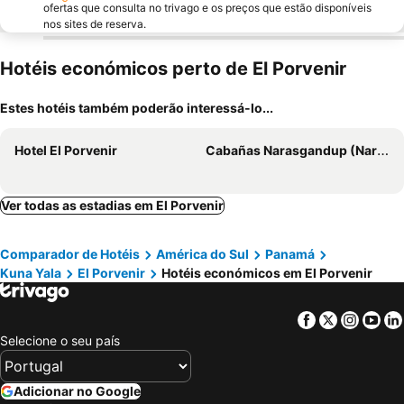
ofertas que consulta no trivago e os preços que estão disponíveis
nos sites de reserva.
Hotéis económicos perto de El Porvenir
Estes hotéis também poderão interessá-lo...
Hotel El Porvenir
Cabañas Narasgandup (Naranjo Chico)
Ver todas as estadias em El Porvenir
Comparador de Hotéis
América do Sul
Panamá
Kuna Yala
El Porvenir
Hotéis económicos em El Porvenir
Facebook
Twitter
Insta
Yo
Selecione o seu país
Adicionar no Google