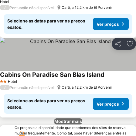
Hotel
/
Carti, a 12.2 km de El Porvenir
Pontuação não disponível
Selecione as datas para ver os preços
Ver preços
exatos.
Partilhar
Ad
Cabins On Paradise San Blas Island
Ver preços
Hotel
2 Estrelas
/
Carti, a 12.2 km de El Porvenir
Pontuação não disponível
Selecione as datas para ver os preços
Ver preços
exatos.
Mostrar mais
Os preços e a disponibilidade que recebemos dos sites de reserva
mudam frequentemente. Como tal, pode haver diferenças entre as