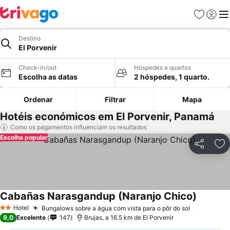
Favoritos
Iniciar
Me
Destino
El Porvenir
Check-in/out
Hóspedes e quartos
Escolha as datas
2 hóspedes, 1 quarto.
Ordenar
Filtrar
Mapa
Hotéis económicos em El Porvenir, Panamá
Como os pagamentos influenciam os resultados
Escolha popular
Partilhar
Ad
Cabañas Narasgandup (Naranjo Chico)
Ver preç
Hotel
Bungalows sobre a água com vista para o pôr do sol
Ver preço
2 Estrelas
9,0
Excelente
147
Brujas, a 16.5 km de El Porvenir