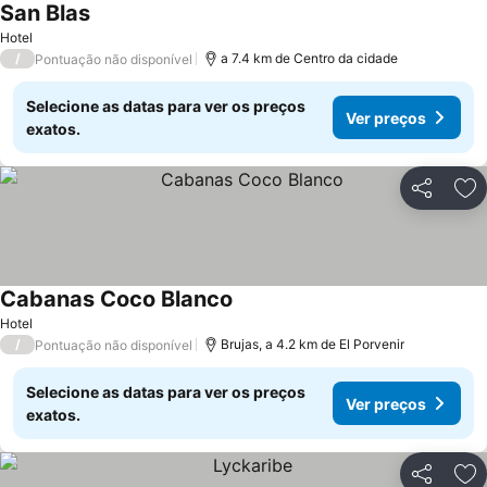
San Blas
Ver preços
Hotel
/
a 7.4 km de Centro da cidade
Pontuação não disponível
Selecione as datas para ver os preços
Ver preços
exatos.
Partilhar
Ad
Cabanas Coco Blanco
Ver preços
Hotel
/
Brujas, a 4.2 km de El Porvenir
Pontuação não disponível
Selecione as datas para ver os preços
Ver preços
exatos.
Partilhar
Ad