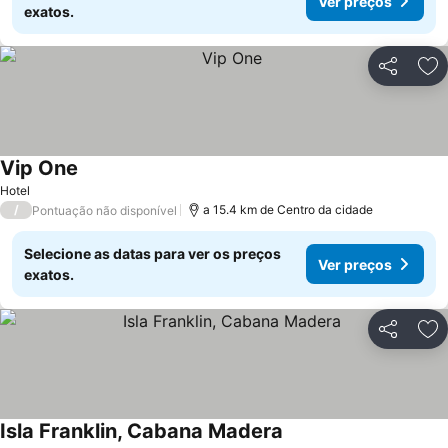
Ver preços
exatos.
Partilhar
Ad
Vip One
Ver preços
Hotel
/
a 15.4 km de Centro da cidade
Pontuação não disponível
Selecione as datas para ver os preços
Ver preços
exatos.
Partilhar
Ad
Isla Franklin, Cabana Madera
Ver preços