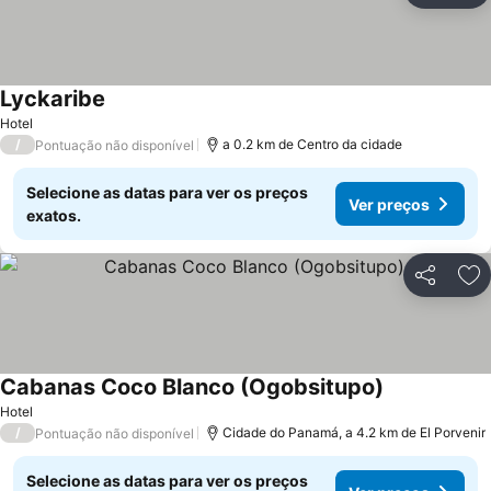
Lyckaribe
Ver preços
Hotel
/
a 0.2 km de Centro da cidade
Pontuação não disponível
Selecione as datas para ver os preços
Ver preços
exatos.
Partilhar
Ad
Cabanas Coco Blanco (Ogobsitupo)
Ver preços
Hotel
/
Cidade do Panamá, a 4.2 km de El Porvenir
Pontuação não disponível
Selecione as datas para ver os preços