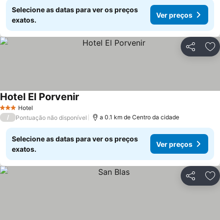
Selecione as datas para ver os preços
Ver preços
exatos.
Partilhar
Ad
Hotel El Porvenir
Ver preços
Hotel
3 Estrelas
/
a 0.1 km de Centro da cidade
Pontuação não disponível
Selecione as datas para ver os preços
Ver preços
exatos.
Partilhar
Ad