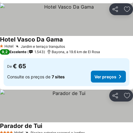
Partilhar
Ad
Hotel Vasco Da Gama
Hotel
Jardim e terraço tranquilos
1 Estrelas
9,2
Excelente
1.543
Bayona, a 19.6 km de El Rosa
€ 65
De
Consulte os preços de
7 sites
Ver preços
Partilhar
Ad
Parador de Tui
Hotel
Piscina exterior sazonal e jardins