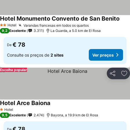
Hotel Monumento Convento de San Benito
Hotel
Varandas francesas em todos os quartos
2 Estrelas
9,2
Excelente
3.311
La Guarda, a 5.0 km de El Rosa
€ 78
De
Consulte os preços de
2 sites
Ver preços
Escolha popular
Partilhar
Ad
Hotel Arce Baiona
Hotel
1 Estrelas
9,5
Excelente
2.474
Bayona, a 19.9 km de El Rosa
€ 78
De