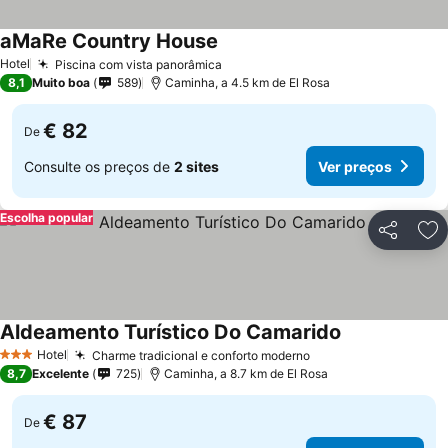
aMaRe Country House
Hotel
Piscina com vista panorâmica
8,1
Muito boa
589
Caminha, a 4.5 km de El Rosa
€ 82
De
Consulte os preços de
2 sites
Ver preços
Escolha popular
Partilhar
Ad
Aldeamento Turístico Do Camarido
Hotel
Charme tradicional e conforto moderno
3 Estrelas
8,7
Excelente
725
Caminha, a 8.7 km de El Rosa
€ 87
De