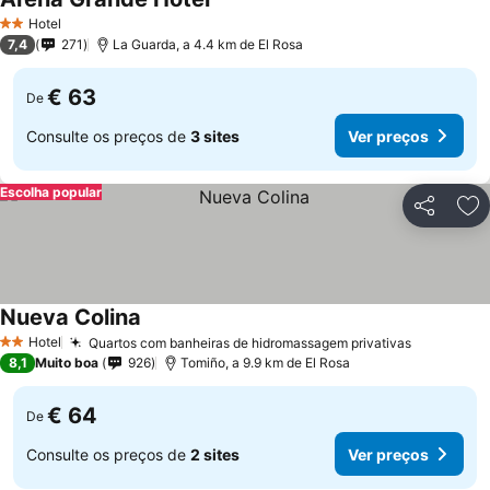
Hotel
2 Estrelas
7,4
271
La Guarda, a 4.4 km de El Rosa
€ 63
De
Consulte os preços de
3 sites
Ver preços
Escolha popular
Partilhar
Ad
Nueva Colina
Hotel
Quartos com banheiras de hidromassagem privativas
2 Estrelas
8,1
Muito boa
926
Tomiño, a 9.9 km de El Rosa
€ 64
De
Consulte os preços de
2 sites
Ver preços