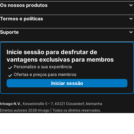
Hotel Entrerobles
Hotel Arce Baiona
Os nossos produtos
Hotel Monumento Convento de San Benito
Parador de Tui
Termos e políticas
aMaRe Country House
Casa da Capela
Lélé
Hotel Eli-Mar
Suporte
Trajadinha
Hotel Avenida
Hotel El Molino
Hotel Boutique Faro Silleiro
Inicie sessão para desfrutar de
Hotel Novo Muiño
Casa Correio Boutique Hotel
vantagens exclusivas para membros
Hotel A Raiña
BLUE ANCORA HOTEL
Personalize a sua experiência
Galo D'Ouro
Arena Grande Hotel
Ofertas e preços para membros
Hotel Boutique Bela Vista.7
Casa da Anta
Iniciar sessão
Vila D'e Artes
Santiago de Caminha Boutique Hostel & Suites
Refugio Da Raposa
Soremma
trivago N.V.
, Kesselstraße 5 – 7, 40221 Düsseldorf, Alemanha
Quinta Da Coroa
Al Nonna Eli (alojamento Local)
Direitos autorais 2026 trivago | Todos os direitos reservados.
Compostela
Pazo da Escola