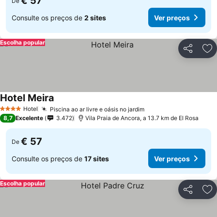
€ 57
De
Consulte os preços de
2 sites
Ver preços
Escolha popular
Partilhar
Ad
Hotel Meira
Hotel
Piscina ao ar livre e oásis no jardim
4 Estrelas
8,7
Excelente
3.472
Vila Praia de Ancora, a 13.7 km de El Rosa
€ 57
De
Consulte os preços de
17 sites
Ver preços
Escolha popular
Partilhar
Ad