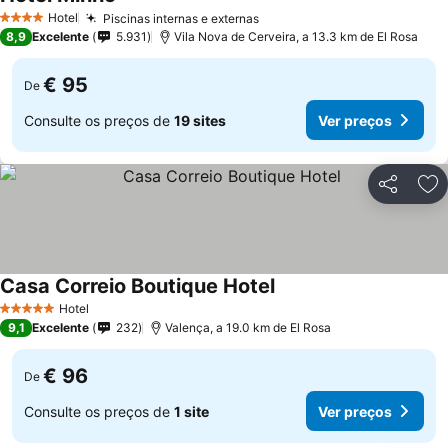
Hotel
Piscinas internas e externas
4 Estrelas
8,9
Excelente
5.931
Vila Nova de Cerveira, a 13.3 km de El Rosa
€ 95
De
Consulte os preços de
19 sites
Ver preços
Partilhar
Ad
Casa Correio Boutique Hotel
Hotel
5 Estrelas
9,1
Excelente
232
Valença, a 19.0 km de El Rosa
€ 96
De
Consulte os preços de
1 site
Ver preços