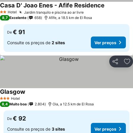
Casa D' Joao Enes - Afife Residence
Hotel
Jardim tranquilo e piscina ao ar livre
2 Estrelas
8,7
Excelente
658
Afife, a 18.5 km de El Rosa
€ 91
De
Consulte os preços de
2 sites
Ver preços
Partilhar
Ad
Glasgow
Hotel
3 Estrelas
8,4
Muito boa
2.804
Oia, a 12.5 km de El Rosa
€ 92
De
Consulte os preços de
3 sites
Ver preços