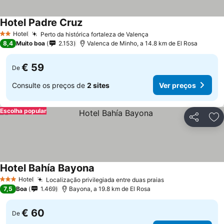
Hotel Padre Cruz
Hotel
Perto da histórica fortaleza de Valença
2 Estrelas
8,4
Muito boa
2.153
Valenca de Minho, a 14.8 km de El Rosa
€ 59
De
Consulte os preços de
2 sites
Ver preços
Escolha popular
Partilhar
Ad
Hotel Bahía Bayona
Hotel
Localização privilegiada entre duas praias
3 Estrelas
7,5
Boa
1.469
Bayona, a 19.8 km de El Rosa
€ 60
De