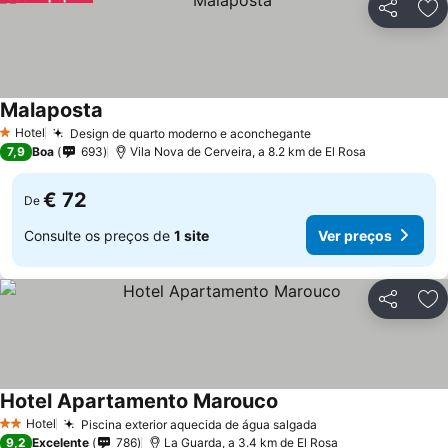
Partilhar
Ad
Malaposta
Hotel
Design de quarto moderno e aconchegante
1 Estrelas
7,9
Boa
693
Vila Nova de Cerveira, a 8.2 km de El Rosa
€ 72
De
Consulte os preços de
1 site
Ver preços
Partilhar
Ad
Hotel Apartamento Marouco
Hotel
Piscina exterior aquecida de água salgada
2 Estrelas
9,2
Excelente
786
La Guarda, a 3.4 km de El Rosa