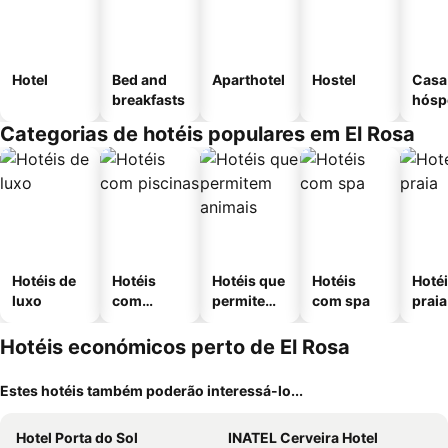
Hotel
Bed and
Aparthotel
Hostel
Casa
breakfasts
hósp
Categorias de hotéis populares em El Rosa
Hotéis de
Hotéis
Hotéis que
Hotéis
Hotéi
luxo
com
permitem
com spa
praia
piscinas
animais
Hotéis económicos perto de El Rosa
Estes hotéis também poderão interessá-lo...
Hotel Porta do Sol
INATEL Cerveira Hotel