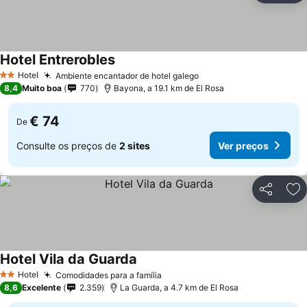
Hotel Entrerobles
Hotel
Ambiente encantador de hotel galego
2 Estrelas
8,4
Muito boa
770
Bayona, a 19.1 km de El Rosa
€ 74
De
Consulte os preços de
2 sites
Ver preços
Partilhar
Ad
Hotel Vila da Guarda
Hotel
Comodidades para a família
2 Estrelas
8,6
Excelente
2.359
La Guarda, a 4.7 km de El Rosa