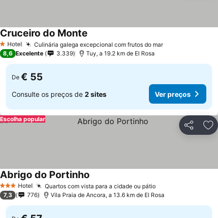
Cruceiro do Monte
Hotel
Culinária galega excepcional com frutos do mar
1 Estrelas
8,6
Excelente
3.339
Tuy, a 19.2 km de El Rosa
€ 55
De
Consulte os preços de
2 sites
Ver preços
Escolha popular
Partilhar
Ad
Abrigo do Portinho
Hotel
Quartos com vista para a cidade ou pátio
3 Estrelas
7,3
776
Vila Praia de Ancora, a 13.6 km de El Rosa