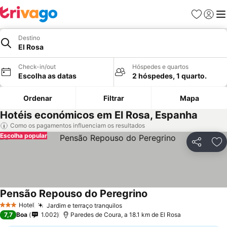
Favoritos
Iniciar
Me
Destino
El Rosa
Check-in/out
Hóspedes e quartos
Escolha as datas
2 hóspedes, 1 quarto.
Ordenar
Filtrar
Mapa
Hotéis económicos em El Rosa, Espanha
Como os pagamentos influenciam os resultados
Escolha popular
Partilhar
Ad
Pensão Repouso do Peregrino
Hotel
Jardim e terraço tranquilos
3 Estrelas
7,7
Boa
1.002
Paredes de Coura, a 18.1 km de El Rosa