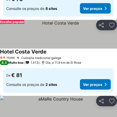
Consulte os preços de
8 sites
Ver preços
Escolha popular
Partilhar
Ad
Hotel Costa Verde
Hotel
Culinária tradicional galega
2 Estrelas
8,3
Muito boa
1.413
Oia, a 11.9 km de El Rosa
€ 81
De
Consulte os preços de
2 sites
Ver preços
Partilhar
Ad