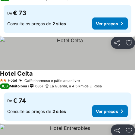
€ 73
De
Consulte os preços de
2 sites
Ver preços
Partilhar
Ad
Hotel Celta
Hotel
Café charmoso e pátio ao ar livre
2 Estrelas
8,3
Muito boa
685
La Guarda, a 4.5 km de El Rosa
€ 74
De
Consulte os preços de
2 sites
Ver preços
Partilhar
Ad