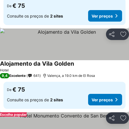
€ 75
De
Consulte os preços de
2 sites
Ver preços
Partilhar
Ad
Alojamento da Vila Golden
Hotel
9,4
Excelente
641
Valença, a 19.0 km de El Rosa
€ 75
De
Consulte os preços de
2 sites
Ver preços
Escolha popular
Partilhar
Ad