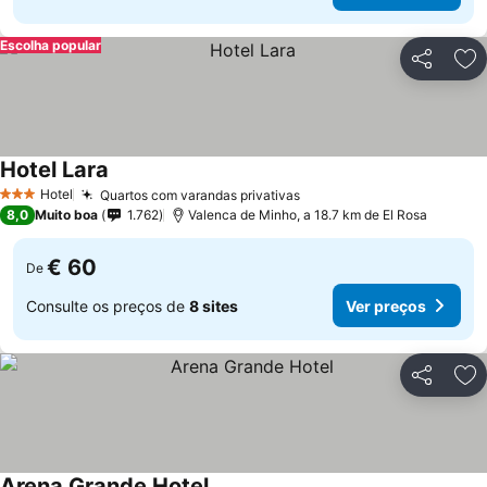
Escolha popular
Partilhar
Ad
Hotel Lara
Hotel
Quartos com varandas privativas
3 Estrelas
8,0
Muito boa
1.762
Valenca de Minho, a 18.7 km de El Rosa
€ 60
De
Consulte os preços de
8 sites
Ver preços
Partilhar
Ad
Arena Grande Hotel