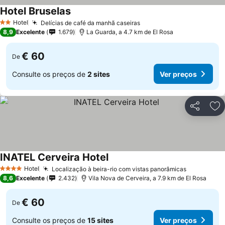
Hotel Bruselas
Hotel
Delícias de café da manhã caseiras
2 Estrelas
8,9
Excelente
1.679
La Guarda, a 4.7 km de El Rosa
€ 60
De
Consulte os preços de
2 sites
Ver preços
Partilhar
Ad
INATEL Cerveira Hotel
Hotel
Localização à beira-rio com vistas panorâmicas
4 Estrelas
8,6
Excelente
2.432
Vila Nova de Cerveira, a 7.9 km de El Rosa
€ 60
De
Consulte os preços de
15 sites
Ver preços