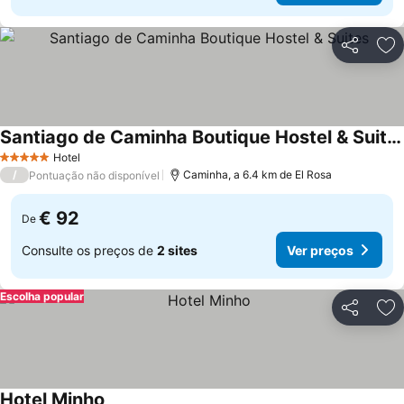
Partilhar
Ad
Santiago de Caminha Boutique Hostel & Suites
Hotel
5 Estrelas
/
Caminha, a 6.4 km de El Rosa
Pontuação não disponível
€ 92
De
Consulte os preços de
2 sites
Ver preços
Escolha popular
Partilhar
Ad
Hotel Minho