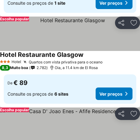
Consulte os preços de
1 site
Ver preços
Escolha popular
Partilhar
Ad
Hotel Restaurante Glasgow
Hotel
Quartos com vista privativa para o oceano
3 Estrelas
8,3
Muito boa
2.782
Oia, a 11.4 km de El Rosa
€ 89
De
Consulte os preços de
6 sites
Ver preços
Escolha popular
Partilhar
Ad