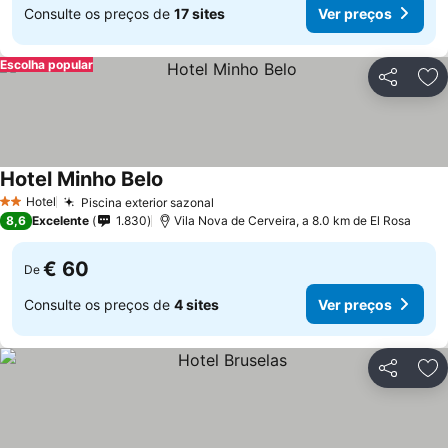
Consulte os preços de
17 sites
Ver preços
Escolha popular
Partilhar
Ad
Hotel Minho Belo
Hotel
Piscina exterior sazonal
2 Estrelas
8,6
Excelente
1.830
Vila Nova de Cerveira, a 8.0 km de El Rosa
€ 60
De
Consulte os preços de
4 sites
Ver preços
Partilhar
Ad