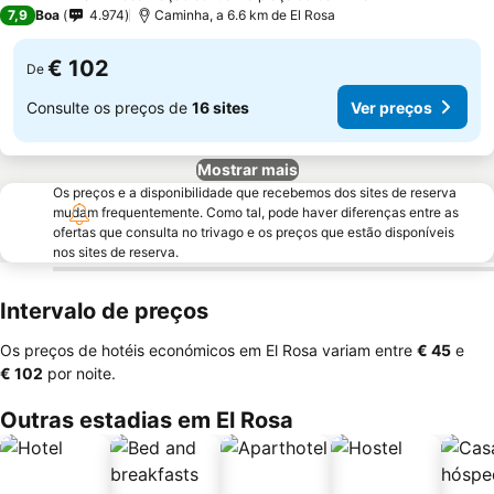
4 Estrelas
7,9
Boa
4.974
Caminha, a 6.6 km de El Rosa
€ 102
De
Consulte os preços de
16 sites
Ver preços
Mostrar mais
Os preços e a disponibilidade que recebemos dos sites de reserva
mudam frequentemente. Como tal, pode haver diferenças entre as
ofertas que consulta no trivago e os preços que estão disponíveis
nos sites de reserva.
Intervalo de preços
Os preços de hotéis económicos em El Rosa variam entre
‎€ 45
e
‎€ 102
por noite.
Outras estadias em El Rosa