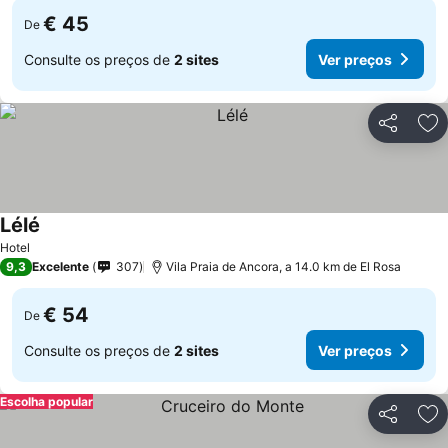
€ 45
De
Consulte os preços de
2 sites
Ver preços
Partilhar
Ad
Lélé
Hotel
9,3
Excelente
307
Vila Praia de Ancora, a 14.0 km de El Rosa
€ 54
De
Consulte os preços de
2 sites
Ver preços
Escolha popular
Partilhar
Ad