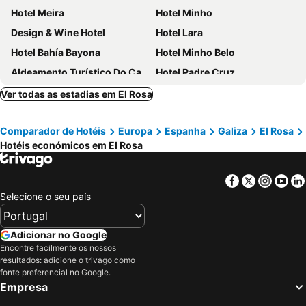
Hotel Meira
Hotel Minho
Design & Wine Hotel
Hotel Lara
Hotel Bahía Bayona
Hotel Minho Belo
Aldeamento Turístico Do Camarido
Hotel Padre Cruz
Cruceiro do Monte
Hotel Costa Verde
Ver todas as estadias em El Rosa
Hotel Vila da Guarda
Boega Hotel
Comparador de Hotéis
Europa
Espanha
Galiza
El Rosa
Quintinha D`Arga
Pensão Repouso do Peregrino
Hotéis económicos em El Rosa
Abrigo do Portinho
Hotel Val Flores
Hostal El Viejo Galeón
Nueva Colina
Facebook
Twitter
Insta
Yo
Glasgow
Rinoterra Minho
Selecione o seu país
Hotel Celta
Casa D' Joao Enes - Afife Residence
Hotel Vasco Da Gama
Hotel Restaurante Glasgow
Adicionar no Google
Encontre facilmente os nossos
Convento San Payo
Malaposta
resultados: adicione o trivago como
Cerquido by NHôme
Hotel Apartamento Marouco
fonte preferencial no Google.
Empresa
Alda Santa Trega
Hotel Bruselas