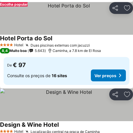
Escolha popular
Partilhar
Ad
Hotel Porta do Sol
Hotel
Duas piscinas externas com jacuzzi
4 Estrelas
8,4
Muito boa
5.643
Caminha, a 7.8 km de El Rosa
€ 97
De
Consulte os preços de
16 sites
Ver preços
Partilhar
Ad
Design & Wine Hotel
Hotel
Localização central na praça de Caminha