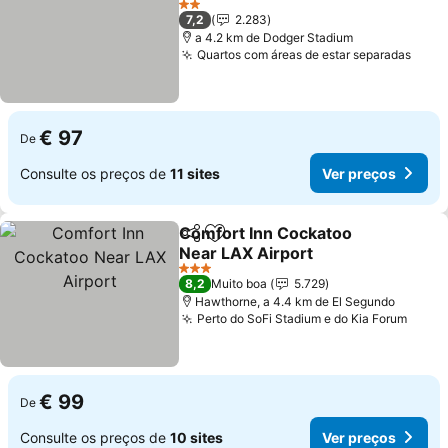
2 Estrelas
7,2
2.283
a 4.2 km de Dodger Stadium
Quartos com áreas de estar separadas
€ 97
De
Consulte os preços de
11 sites
Ver preços
Comfort Inn Cockatoo
Partilhar
Adicionar aos favoritos
Near LAX Airport
3 Estrelas
8,2
Muito boa
5.729
Hawthorne, a 4.4 km de El Segundo
Perto do SoFi Stadium e do Kia Forum
€ 99
De
Consulte os preços de
10 sites
Ver preços