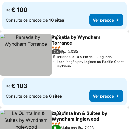
€ 100
De
Consulte os preços de
10 sites
Ver preços
Ramada by Wyndham
Partilhar
Adicionar aos favoritos
Torrance
3 Estrelas
7,4
3.595
Torrance, a 14.5 km de El Segundo
Localização privilegiada na Pacific Coast
Highway
€ 103
De
Consulte os preços de
6 sites
Ver preços
La Quinta Inn & Suites by
Partilhar
Adicionar aos favoritos
Wyndham Inglewood
3 Estrelas
8,1
Muito boa
7.028