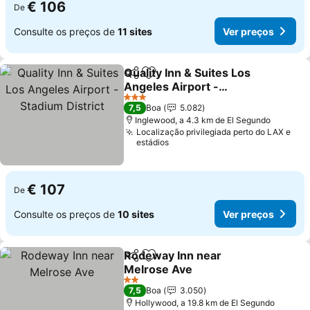
€ 106
De
Consulte os preços de
11 sites
Ver preços
Quality Inn & Suites Los
Partilhar
Adicionar aos favoritos
Angeles Airport -
Stadium District
3 Estrelas
7,5
Boa
5.082
Inglewood, a 4.3 km de El Segundo
Localização privilegiada perto do LAX e
estádios
€ 107
De
Consulte os preços de
10 sites
Ver preços
Rodeway Inn near
Partilhar
Adicionar aos favoritos
Melrose Ave
2 Estrelas
7,5
Boa
3.050
Hollywood, a 19.8 km de El Segundo