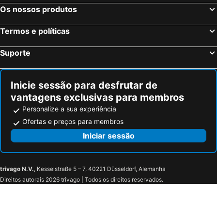
Hotel Angeleno
Chamberlain West Hollywood
Os nossos produtos
Sheraton Grand Los Angeles
The Haas, Trademark Collection by Wyndham
Termos e políticas
Los Angeles Airport Marriott
Renaissance Los Angeles Airport Hotel
TownePlace Suites by Marriott Los Angeles LAX/Hawthorne
The Kinney Venice Beach
Suporte
AIR Venice on the Beach
Hilton Santa Monica Hotel & Suites
Cameo Beverly Hills, LXR Hotels & Resorts
The Beverly Hilton
Inicie sessão para desfrutar de
Kimpton La Peer Hotel By Ihg
O Hotel
vantagens exclusivas para membros
The Valorian Los Angeles, Curio Collection by Hilton
Embassy Suites by Hilton Los Angeles International Airport North
Personalize a sua experiência
DoubleTree by Hilton LAX - El Segundo
Aloft El Segundo - Los Angeles Airport
Ofertas e preços para membros
Fairfield Inn & Suites Los Angeles LAX/El Segundo
Hilton Garden Inn LAX/El Segundo
Iniciar sessão
Hampton Inn & Suites LAX El Segundo
Hyatt Place Los Angeles/LAX/El Segundo
Embassy Suites by Hilton Los Angeles International Airport South
Ramada by Wyndham Hawthorne LAX / LA Stadium
trivago N.V.
, Kesselstraße 5 – 7, 40221 Düsseldorf, Alemanha
SpringHill Suites Los Angeles LAX/Manhattan Beach
Ayres Hotel Manhattan Beach
Direitos autorais 2026 trivago | Todos os direitos reservados.
H Hotel Los Angeles, Curio Collection by Hilton
Hyatt Regency Los Angeles International Airport
Residence Inn by Marriott Los Angeles LAX/Century Boulevard
Sonesta Los Angeles Airport LAX