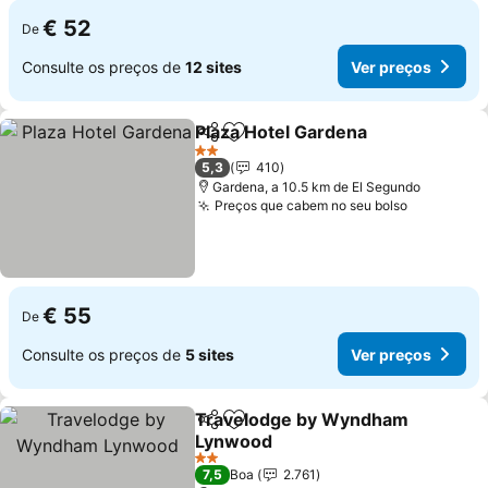
€ 52
De
Consulte os preços de
12 sites
Ver preços
Plaza Hotel Gardena
Partilhar
Adicionar aos favoritos
2 Estrelas
5,3
410
Gardena, a 10.5 km de El Segundo
Preços que cabem no seu bolso
€ 55
De
Consulte os preços de
5 sites
Ver preços
Travelodge by Wyndham
Partilhar
Adicionar aos favoritos
Lynwood
2 Estrelas
7,5
Boa
2.761