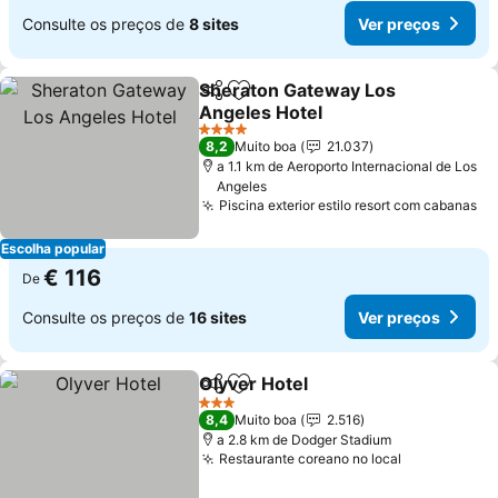
Consulte os preços de
8 sites
Ver preços
Sheraton Gateway Los
Partilhar
Adicionar aos favoritos
Angeles Hotel
4 Estrelas
8,2
Muito boa
21.037
a 1.1 km de Aeroporto Internacional de Los
Angeles
Piscina exterior estilo resort com cabanas
Escolha popular
€ 116
De
Consulte os preços de
16 sites
Ver preços
Olyver Hotel
Partilhar
Adicionar aos favoritos
3 Estrelas
8,4
Muito boa
2.516
a 2.8 km de Dodger Stadium
Restaurante coreano no local