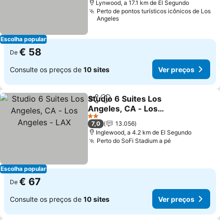
Lynwood, a 17.1 km de El Segundo
Perto de pontos turísticos icônicos de Los
Angeles
Escolha popular
€ 58
De
Consulte os preços de
10 sites
Ver preços
Studio 6 Suites Los
Partilhar
Adicionar aos favoritos
Angeles, CA - Los
Angeles - LAX
2 Estrelas
7,0
13.056
Inglewood, a 4.2 km de El Segundo
Perto do SoFi Stadium a pé
Escolha popular
€ 67
De
Consulte os preços de
10 sites
Ver preços