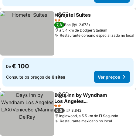
Hometel Suites
Partilhar
Adicionar aos favoritos
2 Estrelas
7,8
Boa
2.673
a 5.4 km de Dodger Stadium
Restaurante coreano especializado no local
€ 100
De
Consulte os preços de
6 sites
Ver preços
Days Inn by Wyndham
Partilhar
Adicionar aos favoritos
Los Angeles
LAX/VeniceBch/Marina
2 Estrelas
6,5
3.842
DelRay
Inglewood, a 5.5 km de El Segundo
Restaurante mexicano no local