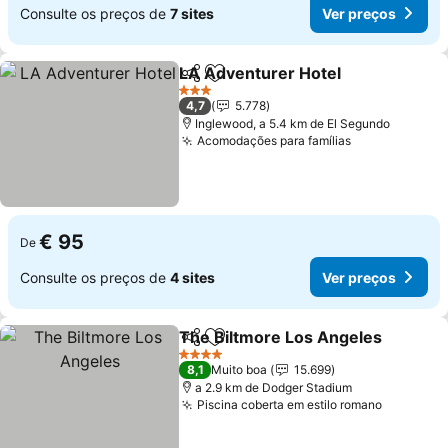
Consulte os preços de
7 sites
Ver preços
LA Adventurer Hotel
Partilhar
Adicionar aos favoritos
3 Estrelas
4,7
5.778
Inglewood, a 5.4 km de El Segundo
Acomodações para famílias
€ 95
De
Consulte os preços de
4 sites
Ver preços
The Biltmore Los Angeles
Partilhar
Adicionar aos favoritos
4 Estrelas
8,1
Muito boa
15.699
a 2.9 km de Dodger Stadium
Piscina coberta em estilo romano