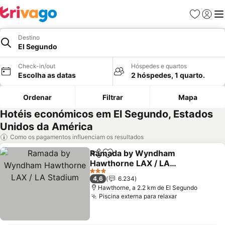
Favoritos
Iniciar
Me
Destino
El Segundo
Check-in/out
Hóspedes e quartos
Escolha as datas
2 hóspedes, 1 quarto.
Ordenar
Filtrar
Mapa
Hotéis económicos em El Segundo, Estados
Unidos da América
Como os pagamentos influenciam os resultados
Ramada by Wyndham
Partilhar
Adicionar aos favoritos
Hawthorne LAX / LA
Stadium
3 Estrelas
4,6
6.234
Hawthorne, a 2.2 km de El Segundo
Piscina externa para relaxar