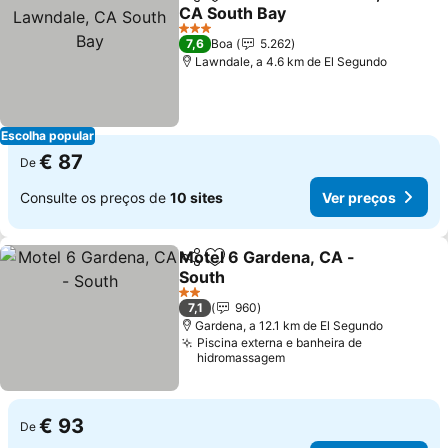
Partilhar
Adicionar aos favoritos
CA South Bay
3 Estrelas
7,6
Boa
5.262
Lawndale, a 4.6 km de El Segundo
Escolha popular
€ 87
De
Consulte os preços de
10 sites
Ver preços
Motel 6 Gardena, CA -
Partilhar
Adicionar aos favoritos
South
2 Estrelas
7,1
960
Gardena, a 12.1 km de El Segundo
Piscina externa e banheira de
hidromassagem
€ 93
De