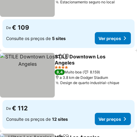
Estacionamento seguro no local
€ 109
De
Consulte os preços de
5 sites
Ver preços
STILE Downtown Los
Partilhar
Adicionar aos favoritos
Angeles
4 Estrelas
8,4
Muito boa
8.159
a 3.8 km de Dodger Stadium
Design de quarto industrial-chique
€ 112
De
Consulte os preços de
12 sites
Ver preços