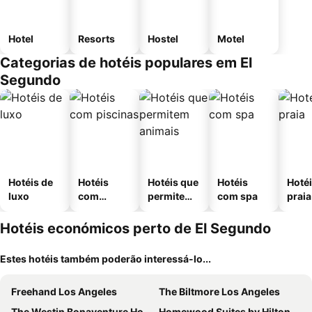
Hotel
Resorts
Hostel
Motel
Categorias de hotéis populares em El
Segundo
Hotéis de
Hotéis
Hotéis que
Hotéis
Hotéi
luxo
com
permitem
com spa
praia
piscinas
animais
Hotéis económicos perto de El Segundo
Estes hotéis também poderão interessá-lo...
Freehand Los Angeles
The Biltmore Los Angeles
The Westin Bonaventure Hotel & Suites, Los Angeles
Homewood Suites by Hilton Los Angeles International Airport