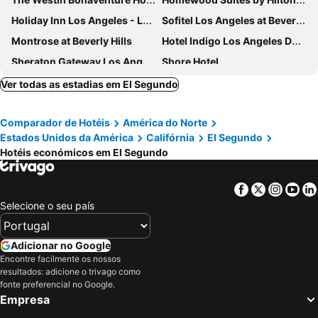
Holiday Inn Los Angeles - LAX Airport by IHG
Sofitel Los Angeles at Beverly Hills
Montrose at Beverly Hills
Hotel Indigo Los Angeles Downtown By Ihg
Sheraton Gateway Los Angeles Hotel
Shore Hotel
Hilton Garden Inn LAX Los Angeles Airport
STILE Downtown Los Angeles
Ver todas as estadias em El Segundo
Hotel Ziggy on Sunset
Moxy Downtown Los Angeles
Comparador de Hotéis
América do Norte
The LINE Hotel LA
Hotel MdR Marina del Rey - a DoubleTree by Hilton
Estados Unidos da América
Califórnia
El Segundo
Hollywood Inn Suites Hotel
SureStay Hotel by Best Western Santa Monica
Hotéis económicos em El Segundo
Gateway Hotel Santa Monica
Hyatt Place LAX/Century Blvd
Best Western Plus Sunset Plaza Hotel
Andaz West Hollywood, by Hyatt
Facebook
Twitter
Insta
Yo
Selecione o seu país
The Westin Los Angeles Airport
Extended Stay America Suites - Los Angeles - LAX Airport
Hyatt Centric Delfina Santa Monica
Rotex Western Inn
Adicionar no Google
JW Marriott Los Angeles L.A. LIVE
Residence Inn by Marriott Los Angeles L.A. LIVE
Encontre facilmente os nossos
Level Los Angeles - Downtown South Olive
Hotel Per La, Autograph Collection
resultados: adicione o trivago como
fonte preferencial no Google.
Sunset Marquis
Kimpton Hotel Palomar Beverly Hills By Ihg
Empresa
Kimpton Hotel Wilshire By Ihg
Hotel Normandie