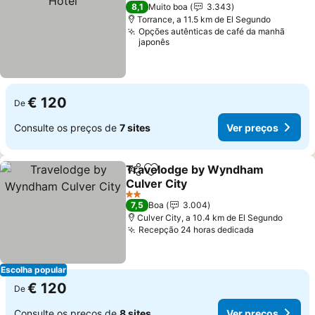
4 Estrelas
8,1
Muito boa
3.343
Torrance, a 11.5 km de El Segundo
Opções autênticas de café da manhã
japonês
€ 120
De
Consulte os preços de
7 sites
Ver preços
Travelodge by Wyndham
Partilhar
Adicionar aos favoritos
Culver City
2 Estrelas
7,5
Boa
3.004
Culver City, a 10.4 km de El Segundo
Recepção 24 horas dedicada
Escolha popular
€ 120
De
Consulte os preços de
8 sites
Ver preços