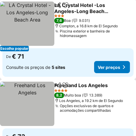
LA Crystal Hotel -Los
Partilhar
Adicionar aos favoritos
Angeles-Long Beach
Area
3 Estrelas
7,6
Boa
9.031
Compton, a 16.8 km de El Segundo
Piscina exterior e banheira de
hidromassagem
Escolha popular
€ 71
De
Consulte os preços de
5 sites
Ver preços
Freehand Los Angeles
Partilhar
Adicionar aos favoritos
4 Estrelas
8,2
Muito boa
13.389
Los Angeles, a 19.2 km de El Segundo
Opções exclusivas de quartos e
acomodações compartilhadas