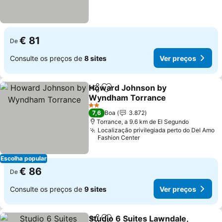
€ 81
De
Consulte os preços de
8 sites
Ver preços
Howard Johnson by
Partilhar
Adicionar aos favoritos
Wyndham Torrance
2 Estrelas
7,6
Boa
3.872
Torrance, a 9.6 km de El Segundo
Localização privilegiada perto do Del Amo
Fashion Center
Escolha popular
€ 86
De
Consulte os preços de
9 sites
Ver preços
Studio 6 Suites Lawndale,