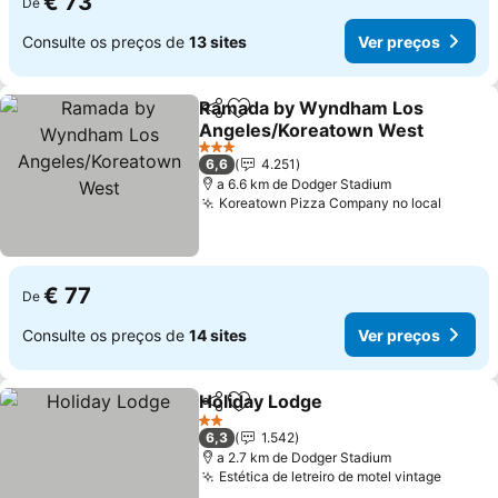
€ 73
De
Consulte os preços de
13 sites
Ver preços
Ramada by Wyndham Los
Partilhar
Adicionar aos favoritos
Angeles/Koreatown West
3 Estrelas
6,6
4.251
a 6.6 km de Dodger Stadium
Koreatown Pizza Company no local
€ 77
De
Consulte os preços de
14 sites
Ver preços
Holiday Lodge
Partilhar
Adicionar aos favoritos
2 Estrelas
6,3
1.542
a 2.7 km de Dodger Stadium
Estética de letreiro de motel vintage