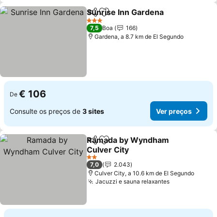
Sunrise Inn Gardena
Partilhar
Adicionar aos favoritos
3 Estrelas
7,5
Boa
166
Gardena, a 8.7 km de El Segundo
€ 106
De
Consulte os preços de
3 sites
Ver preços
Ramada by Wyndham
Partilhar
Adicionar aos favoritos
Culver City
2 Estrelas
7,0
2.043
Culver City, a 10.6 km de El Segundo
Jacuzzi e sauna relaxantes