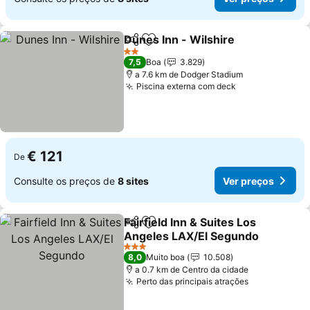
Dunes Inn - Wilshire
Partilhar
Adicionar aos favoritos
2 Estrelas
7,5
Boa
3.829
a 7.6 km de Dodger Stadium
Piscina externa com deck
€ 121
De
Consulte os preços de
8 sites
Ver preços
Fairfield Inn & Suites Los
Partilhar
Adicionar aos favoritos
Angeles LAX/El Segundo
3 Estrelas
8,0
Muito boa
10.508
a 0.7 km de Centro da cidade
Perto das principais atrações