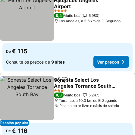
Hilton Los Angeles
Partilhar
Adicionar aos favoritos
Airport
4 Estrelas
8,4
Muito boa
6.980
Los Angeles, a 3.6 km de El Segundo
€ 115
De
Consulte os preços de
9 sites
Ver preços
Sonesta Select Los
Partilhar
Adicionar aos favoritos
Angeles Torrance South
Bay
3 Estrelas
8,3
Muito boa
5.247
Torrance, a 10.0 km de El Segundo
Piscina ao ar livre e oásis de solário
Escolha popular
€ 116
De