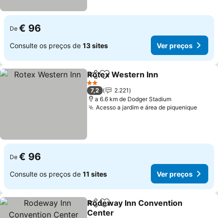
€ 96
De
Consulte os preços de
13 sites
Ver preços
Rotex Western Inn
Partilhar
Adicionar aos favoritos
2 Estrelas
7,2
2.221
a 6.6 km de Dodger Stadium
Acesso a jardim e área de piquenique
€ 96
De
Consulte os preços de
11 sites
Ver preços
Rodeway Inn Convention
Partilhar
Adicionar aos favoritos
Center