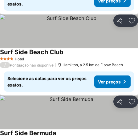
Ver preços
exatos.
Partilhar
Ad
Surf Side Beach Club
Hotel
4 Estrelas
/
Hamilton, a 2.5 km de Elbow Beach
Pontuação não disponível
Selecione as datas para ver os preços
Ver preços
exatos.
Partilhar
Ad
Surf Side Bermuda