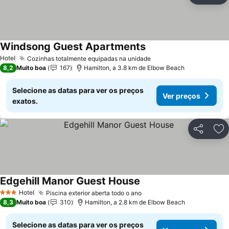
Windsong Guest Apartments
Hotel
Cozinhas totalmente equipadas na unidade
8,2
Muito boa
167
Hamilton, a 3.8 km de Elbow Beach
Selecione as datas para ver os preços
Ver preços
exatos.
Partilhar
Ad
Edgehill Manor Guest House
Hotel
Piscina exterior aberta todo o ano
3 Estrelas
8,3
Muito boa
310
Hamilton, a 2.8 km de Elbow Beach
Selecione as datas para ver os preços