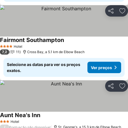
Partilhar
Ad
Fairmont Southampton
Hotel
4 Estrelas
7,2
11
Cross Bay, a 5.1 km de Elbow Beach
Selecione as datas para ver os preços
Ver preços
exatos.
Partilhar
Ad
Aunt Nea's Inn
Hotel
3 Estrelas
/
St. George's, a 15.3 km de Elbow Beach
Pontuação não disponível