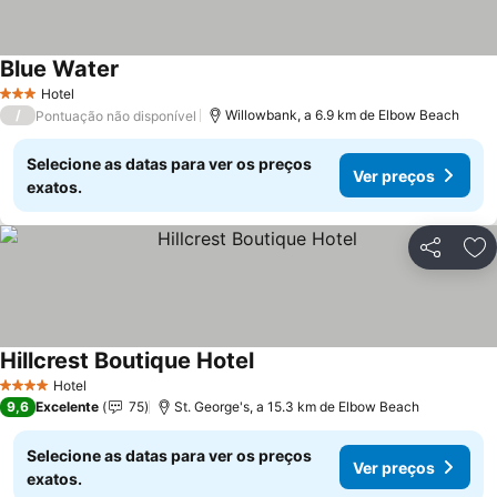
Blue Water
Hotel
3 Estrelas
/
Willowbank, a 6.9 km de Elbow Beach
Pontuação não disponível
Selecione as datas para ver os preços
Ver preços
exatos.
Partilhar
Ad
Hillcrest Boutique Hotel
Hotel
4 Estrelas
9,6
Excelente
75
St. George's, a 15.3 km de Elbow Beach
Selecione as datas para ver os preços
Ver preços
exatos.