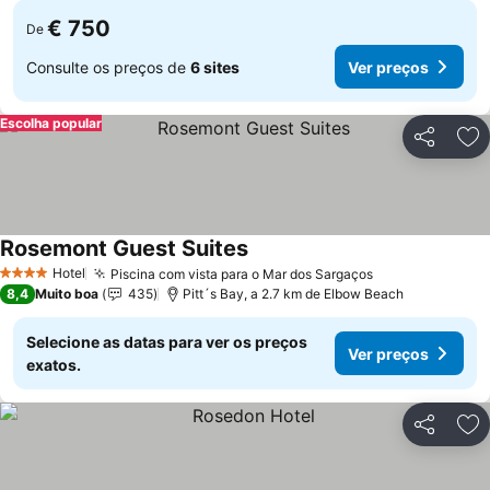
€ 750
De
Consulte os preços de
6 sites
Ver preços
Escolha popular
Partilhar
Ad
Rosemont Guest Suites
Hotel
Piscina com vista para o Mar dos Sargaços
4 Estrelas
8,4
Muito boa
435
Pitt´s Bay, a 2.7 km de Elbow Beach
Selecione as datas para ver os preços
Ver preços
exatos.
Partilhar
Ad