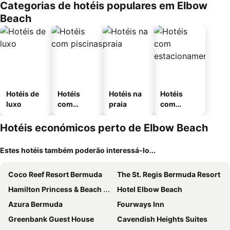
Categorias de hotéis populares em Elbow
Beach
Hotéis de
Hotéis
Hotéis na
Hotéis
luxo
com
praia
com
piscinas
estaciona
mento
Hotéis económicos perto de Elbow Beach
Estes hotéis também poderão interessá-lo...
Coco Reef Resort Bermuda
The St. Regis Bermuda Resort
Hamilton Princess & Beach Club - A Fairmont Managed Hotel
Hotel Elbow Beach
Azura Bermuda
Fourways Inn
Greenbank Guest House
Cavendish Heights Suites