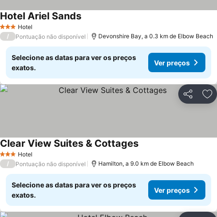
Hotel Ariel Sands
Hotel
3 Estrelas
/
Devonshire Bay, a 0.3 km de Elbow Beach
Pontuação não disponível
Selecione as datas para ver os preços
Ver preços
exatos.
Partilhar
Ad
Clear View Suites & Cottages
Hotel
3 Estrelas
/
Hamilton, a 9.0 km de Elbow Beach
Pontuação não disponível
Selecione as datas para ver os preços
Ver preços
exatos.