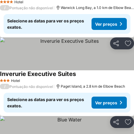
Hotel
4 Estrelas
/
Warwick Long Bay, a 1.0 km de Elbow Beach
Pontuação não disponível
Selecione as datas para ver os preços
Ver preços
exatos.
Partilhar
Ad
Inverurie Executive Suites
Hotel
3 Estrelas
/
Paget Island, a 2.8 km de Elbow Beach
Pontuação não disponível
Selecione as datas para ver os preços
Ver preços
exatos.
Partilhar
Ad