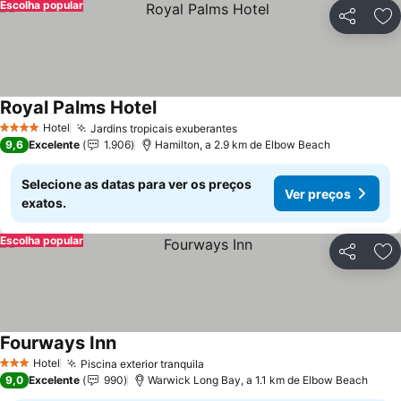
Escolha popular
Partilhar
Ad
Royal Palms Hotel
Hotel
Jardins tropicais exuberantes
4 Estrelas
9,6
Excelente
1.906
Hamilton, a 2.9 km de Elbow Beach
Selecione as datas para ver os preços
Ver preços
exatos.
Escolha popular
Partilhar
Ad
Fourways Inn
Hotel
Piscina exterior tranquila
3 Estrelas
9,0
Excelente
990
Warwick Long Bay, a 1.1 km de Elbow Beach