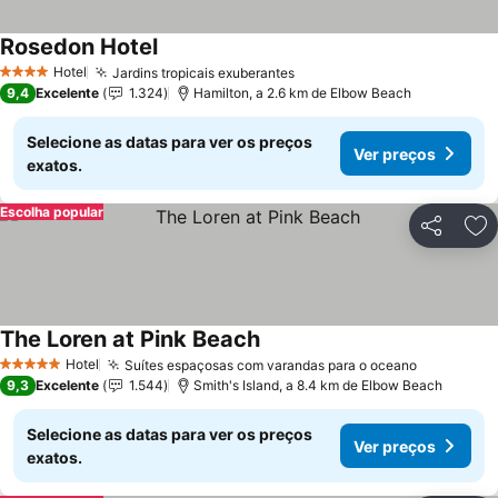
Rosedon Hotel
Hotel
Jardins tropicais exuberantes
4 Estrelas
9,4
Excelente
1.324
Hamilton, a 2.6 km de Elbow Beach
Selecione as datas para ver os preços
Ver preços
exatos.
Escolha popular
Partilhar
Ad
The Loren at Pink Beach
Hotel
Suítes espaçosas com varandas para o oceano
5 Estrelas
9,3
Excelente
1.544
Smith's Island, a 8.4 km de Elbow Beach
Selecione as datas para ver os preços
Ver preços
exatos.