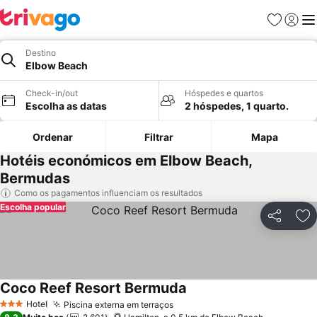
Favoritos
Iniciar
Me
Destino
Elbow Beach
Check-in/out
Hóspedes e quartos
Escolha as datas
2 hóspedes, 1 quarto.
Ordenar
Filtrar
Mapa
Hotéis económicos em Elbow Beach,
Bermudas
Como os pagamentos influenciam os resultados
Escolha popular
Partilhar
Ad
Coco Reef Resort Bermuda
Hotel
Piscina externa em terraços
3 Estrelas