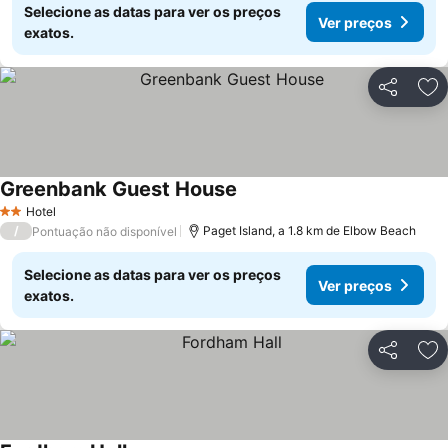
Selecione as datas para ver os preços
Ver preços
exatos.
Partilhar
Ad
Greenbank Guest House
Hotel
2 Estrelas
/
Paget Island, a 1.8 km de Elbow Beach
Pontuação não disponível
Selecione as datas para ver os preços
Ver preços
exatos.
Partilhar
Ad