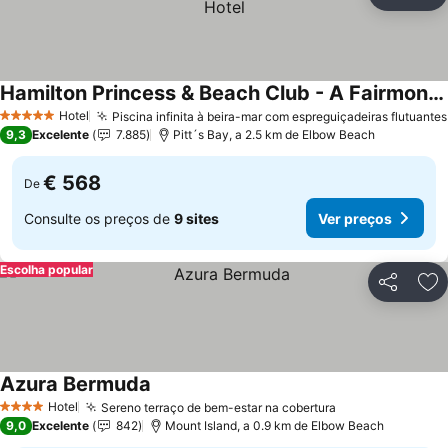
Partilhar
Ad
Hamilton Princess & Beach Club - A Fairmont Managed Hotel
Hotel
Piscina infinita à beira-mar com espreguiçadeiras flutuantes
5 Estrelas
9,3
Excelente
7.885
Pitt´s Bay, a 2.5 km de Elbow Beach
€ 568
De
Consulte os preços de
9 sites
Ver preços
Escolha popular
Partilhar
Ad
Azura Bermuda
Hotel
Sereno terraço de bem-estar na cobertura
4 Estrelas
9,0
Excelente
842
Mount Island, a 0.9 km de Elbow Beach