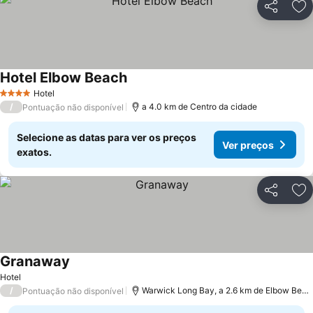
Partilhar
Ad
Hotel Elbow Beach
Hotel
4 Estrelas
/
a 4.0 km de Centro da cidade
Pontuação não disponível
Selecione as datas para ver os preços
Ver preços
exatos.
Partilhar
Ad
Granaway
Hotel
/
Warwick Long Bay, a 2.6 km de Elbow Beach
Pontuação não disponível