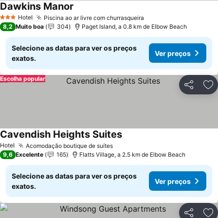
Dawkins Manor
Hotel
Piscina ao ar livre com churrasqueira
3 Estrelas
8,2
Muito boa
304
Paget Island, a 0.8 km de Elbow Beach
Selecione as datas para ver os preços
Ver preços
exatos.
Escolha popular
Partilhar
Ad
Cavendish Heights Suites
Hotel
Acomodação boutique de suítes
9,6
Excelente
165
Flatts Village, a 2.5 km de Elbow Beach
Selecione as datas para ver os preços
Ver preços
exatos.
Partilhar
Ad