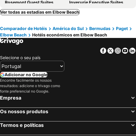
Rosemont Guest Suites
Inverurie Executive Suites
Windsong Guest Apartments
Fairmont Southampton
Ver todas as estadias em Elbow Beach
Comparador de Hotéis
América do Sul
Bermudas
Paget
Elbow Beach
Hotéis económicos em Elbow Beach
Facebook
Twitter
Insta
Yo
Selecione o seu país
Adicionar no Google
Encontre facilmente os nossos
resultados: adicione o trivago como
fonte preferencial no Google.
Empresa
Os nossos produtos
Termos e políticas