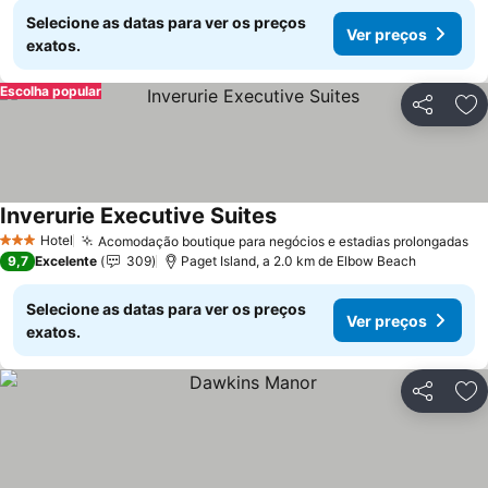
Selecione as datas para ver os preços
Ver preços
exatos.
Escolha popular
Partilhar
Ad
Inverurie Executive Suites
Hotel
Acomodação boutique para negócios e estadias prolongadas
3 Estrelas
9,7
Excelente
309
Paget Island, a 2.0 km de Elbow Beach
Selecione as datas para ver os preços
Ver preços
exatos.
Partilhar
Ad