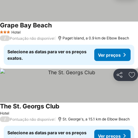
Grape Bay Beach
Hotel
3 Estrelas
/
Paget Island, a 0.9 km de Elbow Beach
Pontuação não disponível
Selecione as datas para ver os preços
Ver preços
exatos.
Partilhar
Ad
The St. Georgs Club
Hotel
/
St. George's, a 15.1 km de Elbow Beach
Pontuação não disponível
Selecione as datas para ver os preços
Ver preços