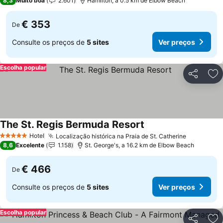
8,3
Muito boa
2.601
Hamilton, a 0.5 km de Elbow Beach
€ 353
De
Consulte os preços de
5 sites
Ver preços
Escolha popular
Partilhar
Ad
The St. Regis Bermuda Resort
Hotel
Localização histórica na Praia de St. Catherine
5 Estrelas
8,6
Excelente
1.158
St. George's, a 16.2 km de Elbow Beach
€ 466
De
Consulte os preços de
5 sites
Ver preços
Escolha popular