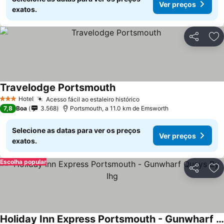
Ver preços
exatos.
Partilhar
Ad
Travelodge Portsmouth
Hotel
Acesso fácil ao estaleiro histórico
3 Estrelas
7,8
Boa
3.568
Portsmouth, a 11.0 km de Emsworth
Selecione as datas para ver os preços
Ver preços
exatos.
Escolha popular
Partilhar
Ad
Holiday Inn Express Portsmouth - Gunwharf Quays By Ihg