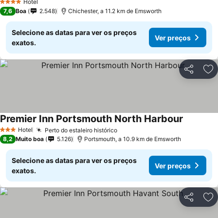
Hotel
4 Estrelas
7,6
Boa
2.548
Chichester, a 11.2 km de Emsworth
Selecione as datas para ver os preços
Ver preços
exatos.
Partilhar
Ad
Premier Inn Portsmouth North Harbour
Hotel
Perto do estaleiro histórico
3 Estrelas
8,2
Muito boa
5.126
Portsmouth, a 10.9 km de Emsworth
Selecione as datas para ver os preços
Ver preços
exatos.
Partilhar
Ad