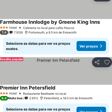
Farmhouse Innlodge by Greene King Inns
Hotel
Cafeteria no local para cafés frescos
3 Estrelas
7,4
7.939
Portsmouth, a 8.5 km de Emsworth
Selecione as datas para ver os preços
Ver preços
exatos.
Escolha popular
Partilhar
Ad
Premier Inn Petersfield
Hotel
Restaurante Beefeater no local
3 Estrelas
8,4
Muito boa
2.931
Petersfield, a 18.0 km de Emsworth
Selecione as datas para ver os preços
Ver preços