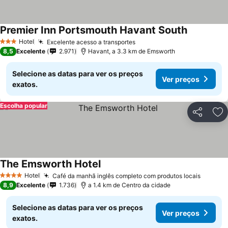
Premier Inn Portsmouth Havant South
Hotel
Excelente acesso a transportes
3 Estrelas
8,5
Excelente
2.971
Havant, a 3.3 km de Emsworth
Selecione as datas para ver os preços
Ver preços
exatos.
Escolha popular
Partilhar
Ad
The Emsworth Hotel
Hotel
Café da manhã inglês completo com produtos locais
4 Estrelas
8,9
Excelente
1.736
a 1.4 km de Centro da cidade
Selecione as datas para ver os preços
Ver preços
exatos.