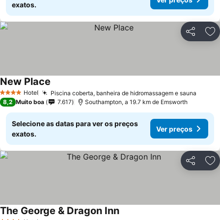
exatos.
Partilhar
Ad
New Place
Hotel
Piscina coberta, banheira de hidromassagem e sauna
4 Estrelas
8,2
Muito boa
7.617
Southampton, a 19.7 km de Emsworth
Selecione as datas para ver os preços
Ver preços
exatos.
Partilhar
Ad
The George & Dragon Inn