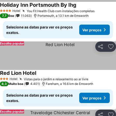
Holiday Inn Portsmouth By Ihg
Hotel
You Fit Health Club com instalações completas
4 Estrelas
7,7
Boa
11.063
Portsmouth, a 13.1 km de Emsworth
Selecione as datas para ver os preços
Ver preços
exatos.
Escolha popular
Partilhar
Ad
Red Lion Hotel
Hotel
Vistas para o jardim e relaxamento ao ar livre
3 Estrelas
8,3
Muito boa
4.401
Fareham, a 16.6 km de Emsworth
Selecione as datas para ver os preços
Ver preços
exatos.
Escolha popular