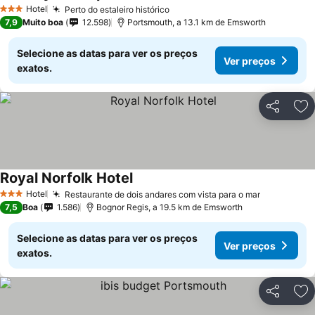
Hotel
Perto do estaleiro histórico
3 Estrelas
7,9
Muito boa
12.598
Portsmouth, a 13.1 km de Emsworth
Selecione as datas para ver os preços
Ver preços
exatos.
Partilhar
Ad
Royal Norfolk Hotel
Hotel
Restaurante de dois andares com vista para o mar
3 Estrelas
7,5
Boa
1.586
Bognor Regis, a 19.5 km de Emsworth
Selecione as datas para ver os preços
Ver preços
exatos.
Partilhar
Ad