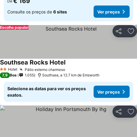
€ 169
De
Consulte os preços de
6 sites
Ver preços
Escolha popular
Partilhar
Ad
Southsea Rocks Hotel
Hotel
Pátio externo charmoso
2 Estrelas
7,9
Boa
1.055
Southsea, a 12.7 km de Emsworth
Selecione as datas para ver os preços
Ver preços
exatos.
Partilhar
Ad