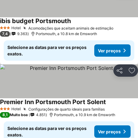
ibis budget Portsmouth
Hotel
Acomodações que aceitam animais de estimação
3 Estrelas
7,4
9.363
Portsmouth, a 10.8 km de Emsworth
Selecione as datas para ver os preços
Ver preços
exatos.
Partilhar
Ad
Premier Inn Portsmouth Port Solent
Hotel
Configurações de quarto ideais para famílias
3 Estrelas
8,1
Muito boa
4.851
Portsmouth, a 10.9 km de Emsworth
Selecione as datas para ver os preços
Ver preços
exatos.