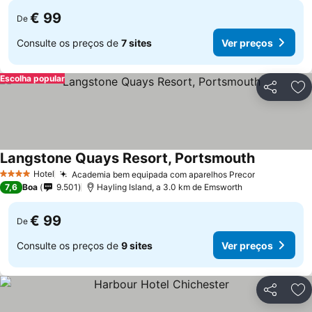
€ 99
De
Consulte os preços de
7 sites
Ver preços
Escolha popular
Partilhar
Ad
Langstone Quays Resort, Portsmouth
Hotel
Academia bem equipada com aparelhos Precor
4 Estrelas
7,6
Boa
9.501
Hayling Island, a 3.0 km de Emsworth
€ 99
De
Consulte os preços de
9 sites
Ver preços
Partilhar
Ad