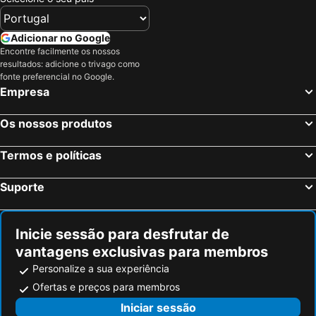
Linden House
Premier Inn Portsmouth - Horndean
Adicionar no Google
Travelodge Chichester Central
Harbour Hotel Chichester
Encontre facilmente os nossos
Orchard Road
East Walls Hotel
resultados: adicione o trivago como
fonte preferencial no Google.
G Boutique Hotel
Victorin House
Empresa
Premier Inn Portsmouth City Centre
Florence Gardens Boutique Hotel and Restaurant
Stattons Boutique Hotel & Restaurant
Premier Inn Portsmouth Dockyard hotel
Os nossos produtos
Keppels Head Hotel
No Man's Fort
Termos e políticas
Travelodge Gosport
The Goodwood Hotel
The Bridgemary Manor Hotel
Suporte
Inicie sessão para desfrutar de
vantagens exclusivas para membros
Personalize a sua experiência
Ofertas e preços para membros
Iniciar sessão