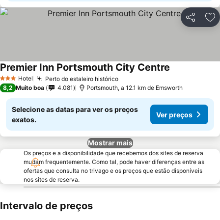
Partilhar
Ad
Premier Inn Portsmouth City Centre
Hotel
Perto do estaleiro histórico
3 Estrelas
8,2
Muito boa
4.081
Portsmouth, a 12.1 km de Emsworth
Selecione as datas para ver os preços
Ver preços
exatos.
Mostrar mais
Os preços e a disponibilidade que recebemos dos sites de reserva
mudam frequentemente. Como tal, pode haver diferenças entre as
ofertas que consulta no trivago e os preços que estão disponíveis
nos sites de reserva.
Intervalo de preços