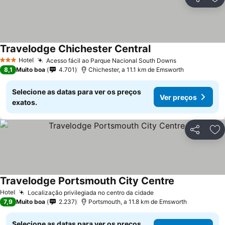
Partilhar
Ad
Travelodge Chichester Central
Hotel
Acesso fácil ao Parque Nacional South Downs
3 Estrelas
8,1
Muito boa
4.701
Chichester, a 11.1 km de Emsworth
Selecione as datas para ver os preços
Ver preços
exatos.
Partilhar
Ad
Travelodge Portsmouth City Centre
Hotel
Localização privilegiada no centro da cidade
7,9
Muito boa
2.237
Portsmouth, a 11.8 km de Emsworth
Selecione as datas para ver os preços