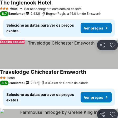
The Inglenook Hotel
Hotel
Bar aconchegante com comida caseira
3 Estrelas
8,7
Excelente
2.422
Bognor Regis, a 16.0 km de Emsworth
Selecione as datas para ver os preços
Ver preços
exatos.
Escolha popular
Partilhar
Ad
Travelodge Chichester Emsworth
Hotel
2 Estrelas
8,5
Excelente
2.175
a 0.9 km de Centro da cidade
Selecione as datas para ver os preços
Ver preços
exatos.
Partilhar
Ad