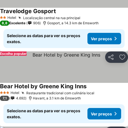
Travelodge Gosport
Hotel
Localização central na rua principal
2 Estrelas
8,8
Excelente
906
Gosport, a 14.3 km de Emsworth
Selecione as datas para ver os preços
Ver preços
exatos.
Escolha popular
Partilhar
Ad
Bear Hotel by Greene King Inns
Hotel
Restaurante tradicional com culinária local
3 Estrelas
7,1
4.692
Havant, a 3.1 km de Emsworth
Selecione as datas para ver os preços
Ver preços
exatos.