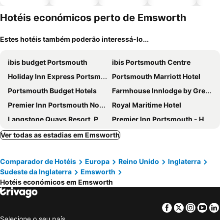
piscinas
animais
esta
ment
Hotéis económicos perto de Emsworth
Estes hotéis também poderão interessá-lo...
ibis budget Portsmouth
ibis Portsmouth Centre
Holiday Inn Express Portsmouth - Gunwharf Quays By Ihg
Portsmouth Marriott Hotel
Portsmouth Budget Hotels
Farmhouse Innlodge by Greene King Inns
Premier Inn Portsmouth North Harbour
Royal Maritime Hotel
Langstone Quays Resort, Portsmouth
Premier Inn Portsmouth - Havant
Holiday Inn Express Portsmouth - North By Ihg
Travelodge Portsmouth
Ver todas as estadias em Emsworth
Holiday Inn Portsmouth By Ihg
Travelodge Portsmouth Hilsea
Comparador de Hotéis
Europa
Reino Unido
Inglaterra
Village Hotel Portsmouth
Premier Inn Portsmouth Port Solent
Sudeste da Inglaterra
Emsworth
Premier Inn Chichester
The White Horse
Hotéis económicos em Emsworth
Travelodge Portsmouth City Centre
Southseaa Inn
Florence Suite Boutique Hotel and Restaurant
The Queens Hotel
Facebook
Twitter
Insta
Yo
Selecione o seu país
The Emsworth Hotel
Bear Hotel by Greene King Inns