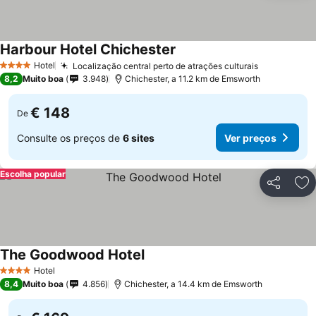
Harbour Hotel Chichester
Hotel
Localização central perto de atrações culturais
4 Estrelas
8,2
Muito boa
3.948
Chichester, a 11.2 km de Emsworth
€ 148
De
Consulte os preços de
6 sites
Ver preços
Escolha popular
Partilhar
Ad
The Goodwood Hotel
Hotel
4 Estrelas
8,4
Muito boa
4.856
Chichester, a 14.4 km de Emsworth