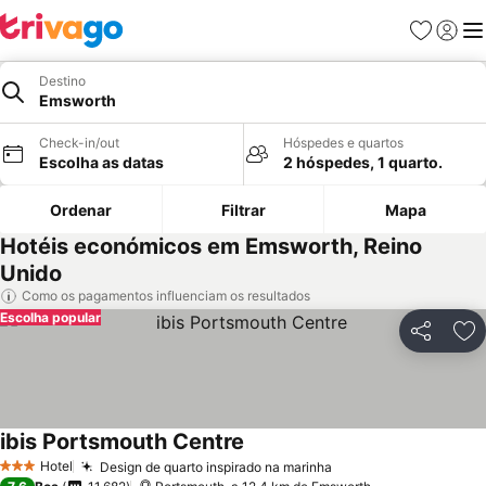
Favoritos
Iniciar
Me
Destino
Emsworth
Check-in/out
Hóspedes e quartos
Escolha as datas
2 hóspedes, 1 quarto.
Ordenar
Filtrar
Mapa
Hotéis económicos em Emsworth, Reino
Unido
Como os pagamentos influenciam os resultados
Escolha popular
Partilhar
Ad
ibis Portsmouth Centre
Hotel
Design de quarto inspirado na marinha
3 Estrelas