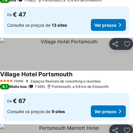
7,6
Boa
11.682
Portsmouth, a 12.4 km de Emsworth
€ 47
De
Consulte os preços de
13 sites
Ver preços
Partilhar
Ad
Village Hotel Portsmouth
Hotel
Espaços flexíveis de coworking e reuniões
4 Estrelas
8,1
Muito boa
7.565
Portsmouth, a 9.8 km de Emsworth
€ 67
De
Consulte os preços de
9 sites
Ver preços