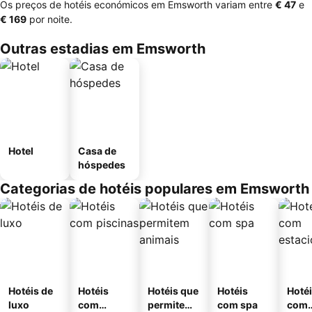
Os preços de hotéis económicos em Emsworth variam entre
‎€ 47
e
‎€ 169
por noite.
Outras estadias em Emsworth
Hotel
Casa de
hóspedes
Categorias de hotéis populares em Emsworth
Hotéis de
Hotéis
Hotéis que
Hotéis
Hoté
luxo
com
permitem
com spa
com