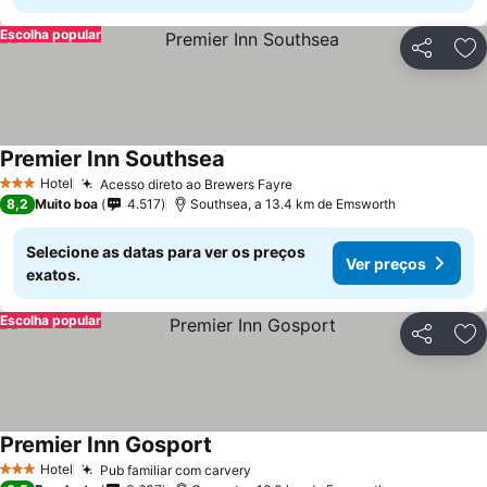
Escolha popular
Partilhar
Ad
Premier Inn Southsea
Hotel
Acesso direto ao Brewers Fayre
3 Estrelas
8,2
Muito boa
4.517
Southsea, a 13.4 km de Emsworth
Selecione as datas para ver os preços
Ver preços
exatos.
Escolha popular
Partilhar
Ad
Premier Inn Gosport
Hotel
Pub familiar com carvery
3 Estrelas