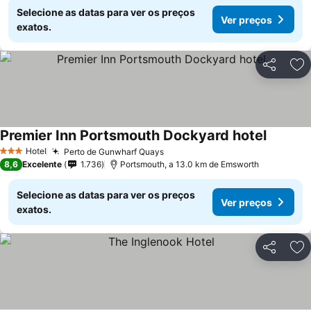
Selecione as datas para ver os preços
Ver preços
exatos.
Partilhar
Ad
Premier Inn Portsmouth Dockyard hotel
Hotel
Perto de Gunwharf Quays
3 Estrelas
8,6
Excelente
1.736
Portsmouth, a 13.0 km de Emsworth
Selecione as datas para ver os preços
Ver preços
exatos.
Partilhar
Ad