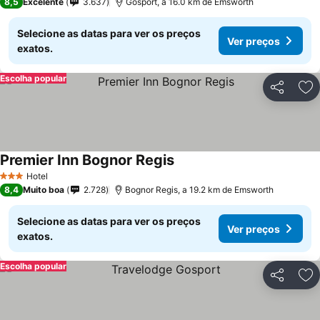
8,5
Excelente
3.637
Gosport, a 16.0 km de Emsworth
Selecione as datas para ver os preços
Ver preços
exatos.
Escolha popular
Partilhar
Ad
Premier Inn Bognor Regis
Hotel
3 Estrelas
8,4
Muito boa
2.728
Bognor Regis, a 19.2 km de Emsworth
Selecione as datas para ver os preços
Ver preços
exatos.
Escolha popular
Partilhar
Ad