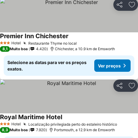
Partilhar
Ad
Premier Inn Chichester
Hotel
Restaurante Thyme no local
3 Estrelas
8,1
Muito boa
4.420
Chichester, a 10.9 km de Emsworth
Selecione as datas para ver os preços
Ver preços
exatos.
Partilhar
Ad
Royal Maritime Hotel
Hotel
Localização privilegiada perto do estaleiro histórico
3 Estrelas
8,3
Muito boa
7.920
Portsmouth, a 12.9 km de Emsworth