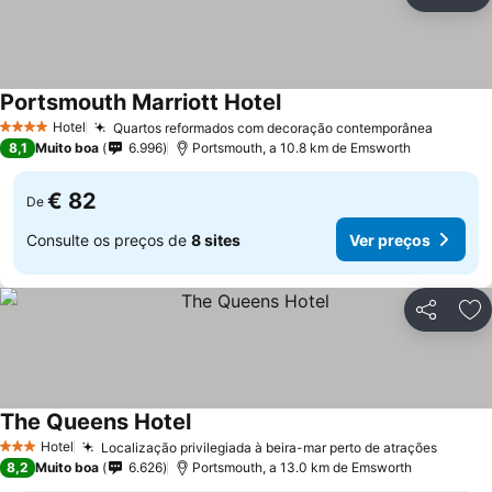
Partilhar
Ad
Portsmouth Marriott Hotel
Hotel
Quartos reformados com decoração contemporânea
4 Estrelas
8,1
Muito boa
6.996
Portsmouth, a 10.8 km de Emsworth
€ 82
De
Consulte os preços de
8 sites
Ver preços
Partilhar
Ad
The Queens Hotel
Hotel
Localização privilegiada à beira-mar perto de atrações
3 Estrelas
8,2
Muito boa
6.626
Portsmouth, a 13.0 km de Emsworth