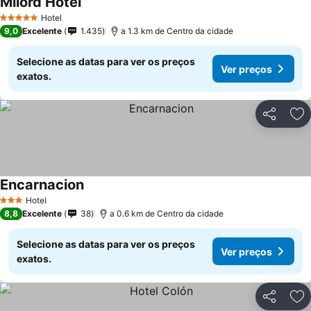
Milord Hotel
Hotel
5 Estrelas
9,0
Excelente
1.435
a 1.3 km de Centro da cidade
Selecione as datas para ver os preços
Ver preços
exatos.
Partilhar
Ad
Encarnacion
Hotel
3 Estrelas
8,8
Excelente
38
a 0.6 km de Centro da cidade
Selecione as datas para ver os preços
Ver preços
exatos.
Partilhar
Ad