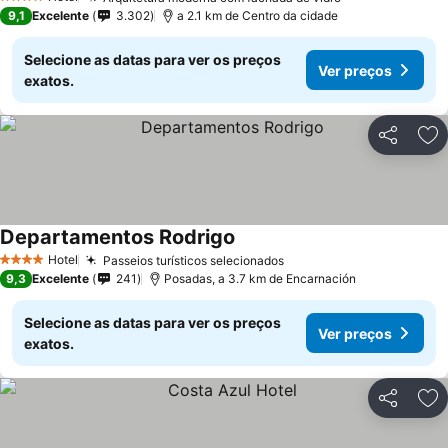
4 Estrelas
9,1
Excelente
3.302
a 2.1 km de Centro da cidade
Selecione as datas para ver os preços
Ver preços
exatos.
Partilhar
Ad
Departamentos Rodrigo
Hotel
Passeios turísticos selecionados
4 Estrelas
9,3
Excelente
241
Posadas, a 3.7 km de Encarnación
Selecione as datas para ver os preços
Ver preços
exatos.
Partilhar
Ad