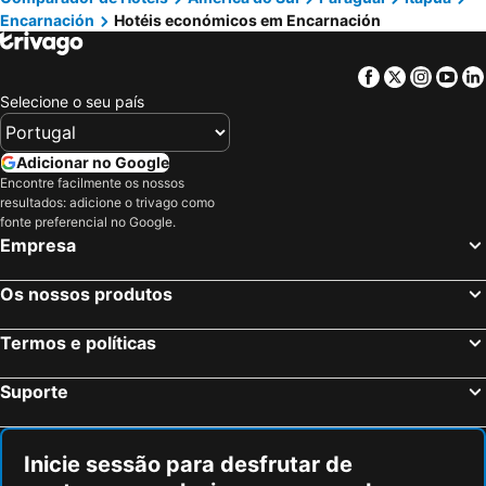
Encarnación
Hotéis económicos em Encarnación
Savoy Hotel Encarnación
Posada Basiliza, Encarnación PY
Hotel Posadas
Hosteria Maryland
Facebook
Twitter
Insta
Yo
Alula Hotel Encarnacion
Class Apart Hotel
Selecione o seu país
Milord Hotel
SERPYL Plaza Hotel
Terwindt Hotel
Moan Hotel
Adicionar no Google
Encontre facilmente os nossos
Bagu Urbano
Hotel Colón
resultados: adicione o trivago como
Hotel Batista
La Mision Posadas Hotel & Spa
fonte preferencial no Google.
Empresa
Grand Crucero Posadas Express
Hotel Grand Lago
Hotel Vanderloo
Costa Azul Hotel
Os nossos produtos
Termos e políticas
Suporte
Inicie sessão para desfrutar de