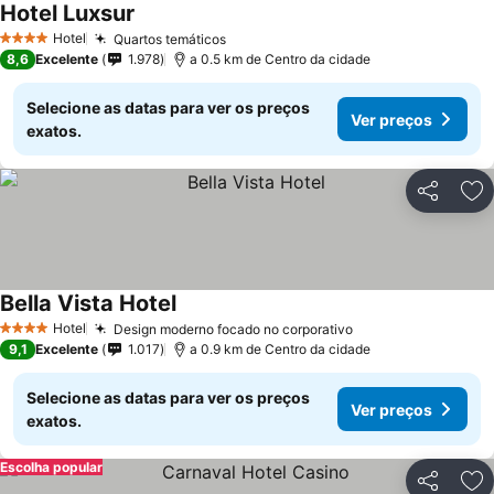
Hotel Luxsur
Hotel
Quartos temáticos
4 Estrelas
8,6
Excelente
1.978
a 0.5 km de Centro da cidade
Selecione as datas para ver os preços
Ver preços
exatos.
Partilhar
Ad
Bella Vista Hotel
Hotel
Design moderno focado no corporativo
4 Estrelas
9,1
Excelente
1.017
a 0.9 km de Centro da cidade
Selecione as datas para ver os preços
Ver preços
exatos.
Escolha popular
Partilhar
Ad