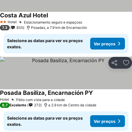
Costa Azul Hotel
Hotel
Estacionamento seguro e espaçoso
2 Estrelas
7,3
835
Posadas, a 7.9 km de Encarnación
Selecione as datas para ver os preços
Ver preços
exatos.
Partilhar
Ad
Posada Basiliza, Encarnación PY
Hotel
Pátio com vista para a cidade
8,7
Excelente
272
a 2.9 km de Centro da cidade
Selecione as datas para ver os preços
Ver preços
exatos.