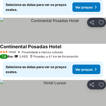
Selecione as datas para ver os preços
Ver preços
exatos.
Partilhar
Ad
Continental Posadas Hotel
Hotel
Proximidade a marcos culturais
3 Estrelas
7,9
Boa
3.492
Posadas, a 4.1 km de Encarnación
Selecione as datas para ver os preços
Ver preços
exatos.
Partilhar
Ad