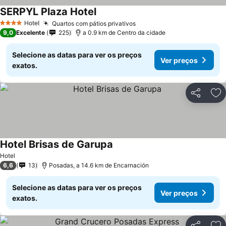
SERPYL Plaza Hotel
Hotel
Quartos com pátios privativos
4 Estrelas
9,0
Excelente
225
a 0.9 km de Centro da cidade
Selecione as datas para ver os preços
Ver preços
exatos.
Partilhar
Ad
Hotel Brisas de Garupa
Hotel
6,6
13
Posadas, a 14.6 km de Encarnación
Selecione as datas para ver os preços
Ver preços
exatos.