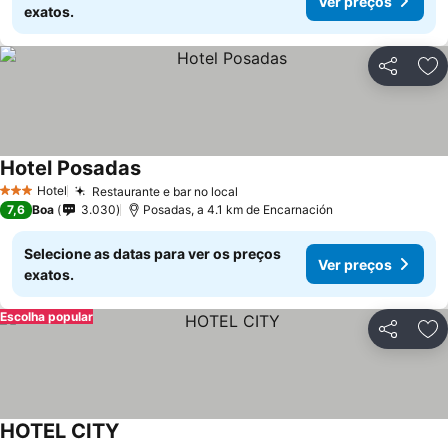
Ver preços
exatos.
Partilhar
Ad
Hotel Posadas
Hotel
Restaurante e bar no local
3 Estrelas
7,6
Boa
3.030
Posadas, a 4.1 km de Encarnación
Selecione as datas para ver os preços
Ver preços
exatos.
Escolha popular
Partilhar
Ad
HOTEL CITY