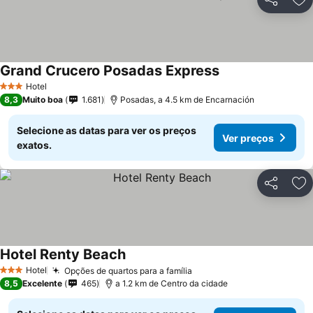
Partilhar
Ad
Grand Crucero Posadas Express
Hotel
3 Estrelas
8,3
Muito boa
1.681
Posadas, a 4.5 km de Encarnación
Selecione as datas para ver os preços
Ver preços
exatos.
Partilhar
Ad
Hotel Renty Beach
Hotel
Opções de quartos para a família
3 Estrelas
8,5
Excelente
465
a 1.2 km de Centro da cidade