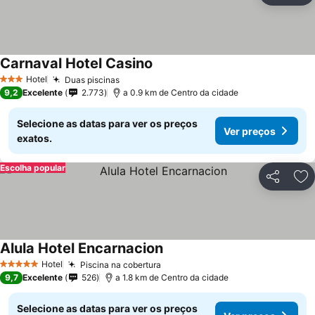
Carnaval Hotel Casino
Hotel
Duas piscinas
3 Estrelas
9,2
Excelente
2.773
a 0.9 km de Centro da cidade
Selecione as datas para ver os preços
Ver preços
exatos.
Escolha popular
Partilhar
Ad
Alula Hotel Encarnacion
Hotel
Piscina na cobertura
5 Estrelas
9,7
Excelente
526
a 1.8 km de Centro da cidade
Selecione as datas para ver os preços