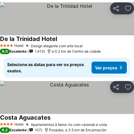
Partilhar
Ad
De la Trinidad Hotel
Hotel
Design elegante com arte local
4 Estrelas
9,0
Excelente
1.413
a 0.2 km de Centro da cidade
Selecione as datas para ver os preços
Ver preços
exatos.
Partilhar
Ad
Costa Aguacates
Hotel
Apartamentos à beira-rio com varanda e vista
4 Estrelas
9,2
Excelente
107
Posadas, a 3.5 km de Encarnación