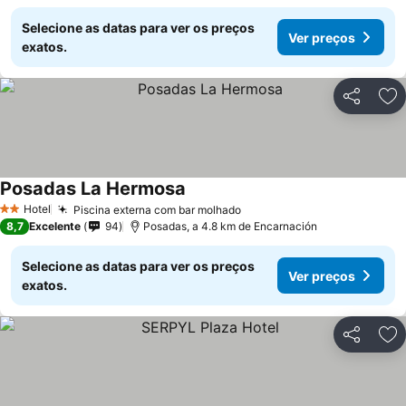
Selecione as datas para ver os preços
Ver preços
exatos.
Partilhar
Ad
Posadas La Hermosa
Hotel
Piscina externa com bar molhado
2 Estrelas
8,7
Excelente
94
Posadas, a 4.8 km de Encarnación
Selecione as datas para ver os preços
Ver preços
exatos.
Partilhar
Ad