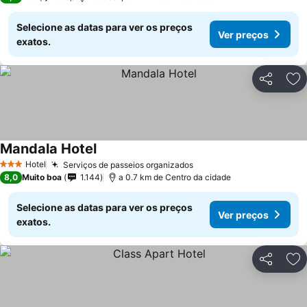
Selecione as datas para ver os preços
Ver preços
exatos.
Partilhar
Ad
Mandala Hotel
Hotel
Serviços de passeios organizados
3 Estrelas
8,0
Muito boa
1.144
a 0.7 km de Centro da cidade
Selecione as datas para ver os preços
Ver preços
exatos.
Partilhar
Ad