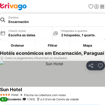
Favoritos
Iniciar
Me
Destino
Encarnación
Check-in/out
Hóspedes e quartos
Escolha as datas
2 hóspedes, 1 quarto.
Ordenar
Filtrar
Mapa
Hotéis económicos em Encarnación, Paraguai
Como os pagamentos influenciam os resultados
Partilhar
Ad
Sun Hotel
Hotel
Piscina na cobertura com vistas
4 Estrelas
8,7
Excelente
1.745
a 0.9 km de Centro da cidade