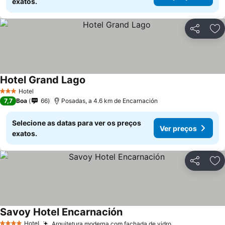
exatos.
Partilhar
Ad
Hotel Grand Lago
Hotel
3 Estrelas
7,7
Boa
66
Posadas, a 4.6 km de Encarnación
Selecione as datas para ver os preços
Ver preços
exatos.
Partilhar
Ad
Savoy Hotel Encarnación
Hotel
Arquitetura moderna com fachada de vidro