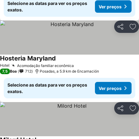
Selecione as datas para ver os preços
Ver preços
exatos.
Partilhar
Ad
Hosteria Maryland
Hotel
Acomodação familiar econômica
7,5
Boa
712
Posadas, a 5.9 km de Encarnación
Selecione as datas para ver os preços
Ver preços
exatos.
Partilhar
Ad