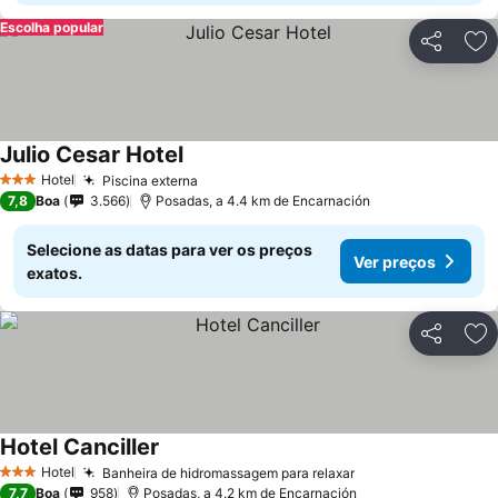
Escolha popular
Partilhar
Ad
Julio Cesar Hotel
Hotel
Piscina externa
3 Estrelas
7,8
Boa
3.566
Posadas, a 4.4 km de Encarnación
Selecione as datas para ver os preços
Ver preços
exatos.
Partilhar
Ad
Hotel Canciller
Hotel
Banheira de hidromassagem para relaxar
3 Estrelas
7,7
Boa
958
Posadas, a 4.2 km de Encarnación