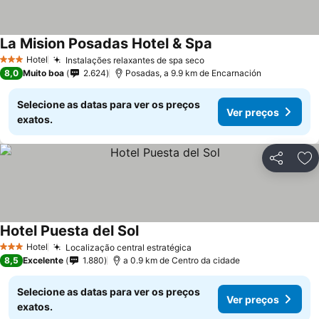
La Mision Posadas Hotel & Spa
Hotel
Instalações relaxantes de spa seco
3 Estrelas
8,0
Muito boa
2.624
Posadas, a 9.9 km de Encarnación
Selecione as datas para ver os preços
Ver preços
exatos.
Partilhar
Ad
Hotel Puesta del Sol
Hotel
Localização central estratégica
3 Estrelas
8,5
Excelente
1.880
a 0.9 km de Centro da cidade
Selecione as datas para ver os preços
Ver preços
exatos.