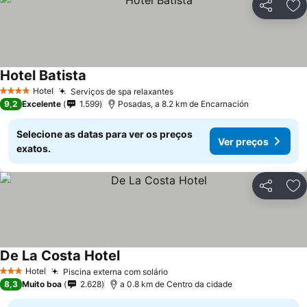
Partilhar
Ad
Hotel Batista
Hotel
Serviços de spa relaxantes
4 Estrelas
9,2
Excelente
1.599
Posadas, a 8.2 km de Encarnación
Selecione as datas para ver os preços
Ver preços
exatos.
Partilhar
Ad
De La Costa Hotel
Hotel
Piscina externa com solário
3 Estrelas
8,3
Muito boa
2.628
a 0.8 km de Centro da cidade