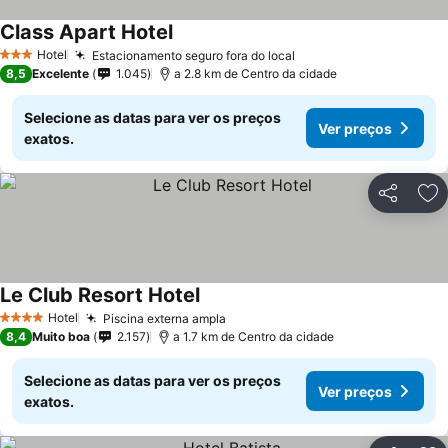
Class Apart Hotel
Hotel
Estacionamento seguro fora do local
3 Estrelas
8,5
Excelente
1.045
a 2.8 km de Centro da cidade
Selecione as datas para ver os preços
Ver preços
exatos.
Partilhar
Ad
Le Club Resort Hotel
Hotel
Piscina externa ampla
4 Estrelas
8,4
Muito boa
2.157
a 1.7 km de Centro da cidade
Selecione as datas para ver os preços
Ver preços
exatos.