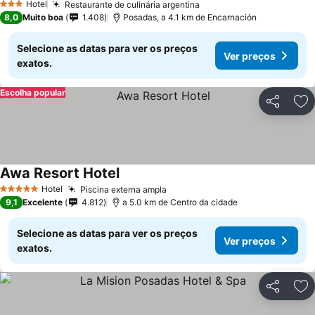
Hotel
Restaurante de culinária argentina
3 Estrelas
8,0
Muito boa
1.408
Posadas, a 4.1 km de Encarnación
Selecione as datas para ver os preços
Ver preços
exatos.
Escolha popular
Partilhar
Ad
Awa Resort Hotel
Hotel
Piscina externa ampla
5 Estrelas
9,1
Excelente
4.812
a 5.0 km de Centro da cidade
Selecione as datas para ver os preços
Ver preços
exatos.
Partilhar
Ad