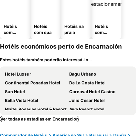
Hotéis
Hotéis
Hotéis na
Hotéis
com
com spa
praia
com
piscinas
estaciona
mento
Hotéis económicos perto de Encarnación
Estes hotéis também poderão interessá-lo...
Hotel Luxsur
Bagu Urbano
Continental Posadas Hotel
De La Costa Hotel
Sun Hotel
Carnaval Hotel Casino
Bella Vista Hotel
Julio Cesar Hotel
Maitei Posadas Hotel & Resort
Awa Resort Hotel
Mandala Hotel
Hotel Canciller
Ver todas as estadias em Encarnación
Hotel Puesta del Sol
HOTEL CITY
Comparador de Hotéis
América do Sul
Paraguai
Itapúa
Le Club Resort Hotel
CEDE Inn Hotel