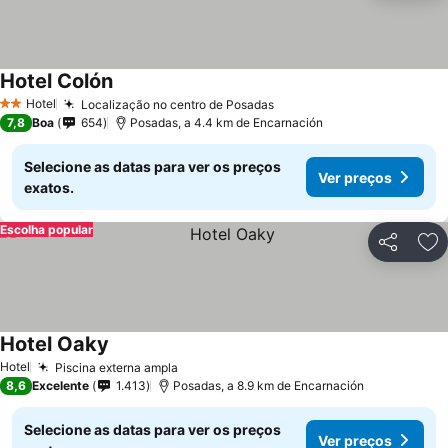
Hotel Colón
Hotel
Localização no centro de Posadas
2 Estrelas
7,8
Boa
654
Posadas, a 4.4 km de Encarnación
Selecione as datas para ver os preços
Ver preços
exatos.
Escolha popular
Partilhar
Ad
Hotel Oaky
Hotel
Piscina externa ampla
8,6
Excelente
1.413
Posadas, a 8.9 km de Encarnación
Selecione as datas para ver os preços
Ver preços