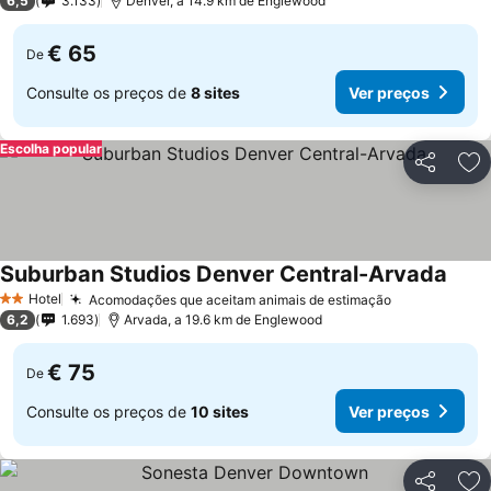
6,5
3.133
Denver, a 14.9 km de Englewood
€ 65
De
Consulte os preços de
8 sites
Ver preços
Escolha popular
Partilhar
Ad
Suburban Studios Denver Central-Arvada
Hotel
Acomodações que aceitam animais de estimação
2 Estrelas
6,2
1.693
Arvada, a 19.6 km de Englewood
€ 75
De
Consulte os preços de
10 sites
Ver preços