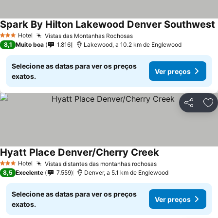
Spark By Hilton Lakewood Denver Southwest
Hotel
Vistas das Montanhas Rochosas
3 Estrelas
8,1
Muito boa
1.816
Lakewood, a 10.2 km de Englewood
Selecione as datas para ver os preços
Ver preços
exatos.
Partilhar
Ad
Hyatt Place Denver/Cherry Creek
Hotel
Vistas distantes das montanhas rochosas
3 Estrelas
8,5
Excelente
7.559
Denver, a 5.1 km de Englewood
Selecione as datas para ver os preços
Ver preços
exatos.