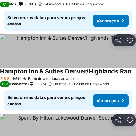
3 Estrelas
7,5
Boa
4.780
Lakewood, a 10.0 km de Englewood
Selecione as datas para ver os preços
Ver preços
exatos.
Partilhar
Ad
Hampton Inn & Suites Denver/Highlands Ranch
Hotel
Perto de aventuras ao ar livre
3 Estrelas
8,7
Excelente
2.976
Littleton, a 11.2 km de Englewood
Selecione as datas para ver os preços
Ver preços
exatos.
Partilhar
Ad