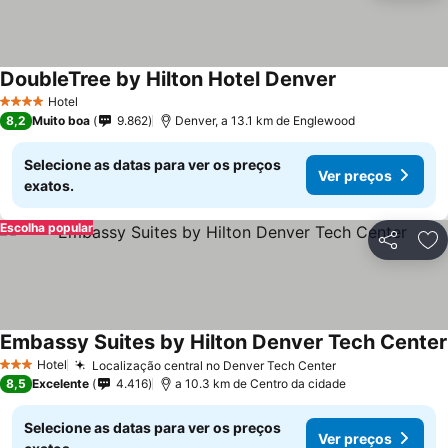
DoubleTree by Hilton Hotel Denver
Hotel
4 Estrelas
8,2
Muito boa
9.862
Denver, a 13.1 km de Englewood
Selecione as datas para ver os preços
Ver preços
exatos.
Escolha popular
Partilhar
Ad
Embassy Suites by Hilton Denver Tech Center
Hotel
Localização central no Denver Tech Center
3 Estrelas
8,5
Excelente
4.416
a 10.3 km de Centro da cidade
Selecione as datas para ver os preços
Ver preços