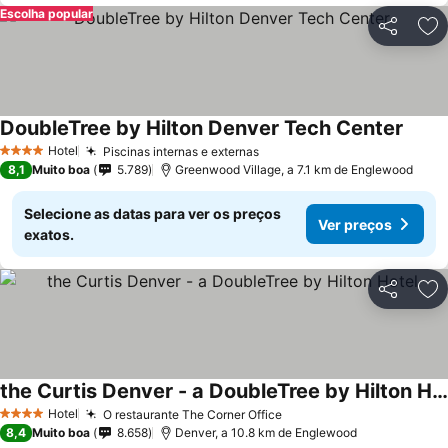
Escolha popular
Partilhar
Ad
DoubleTree by Hilton Denver Tech Center
Hotel
Piscinas internas e externas
4 Estrelas
8,1
Muito boa
5.789
Greenwood Village, a 7.1 km de Englewood
Selecione as datas para ver os preços
Ver preços
exatos.
Partilhar
Ad
the Curtis Denver - a DoubleTree by Hilton Hotel
Hotel
O restaurante The Corner Office
4 Estrelas
8,4
Muito boa
8.658
Denver, a 10.8 km de Englewood