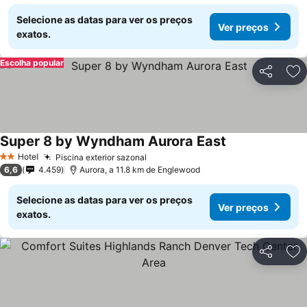
Selecione as datas para ver os preços
Ver preços
exatos.
Escolha popular
Partilhar
Ad
Super 8 by Wyndham Aurora East
Hotel
Piscina exterior sazonal
2 Estrelas
6,6
4.459
Aurora, a 11.8 km de Englewood
Selecione as datas para ver os preços
Ver preços
exatos.
Partilhar
Ad