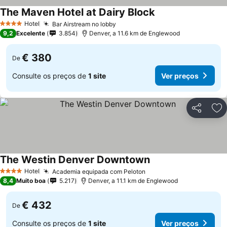
The Maven Hotel at Dairy Block
Hotel
Bar Airstream no lobby
4 Estrelas
9,2
Excelente
3.854
Denver, a 11.6 km de Englewood
€ 380
De
Consulte os preços de
1 site
Ver preços
Partilhar
Ad
The Westin Denver Downtown
Hotel
Academia equipada com Peloton
4 Estrelas
8,4
Muito boa
5.217
Denver, a 11.1 km de Englewood
€ 432
De
Consulte os preços de
1 site
Ver preços