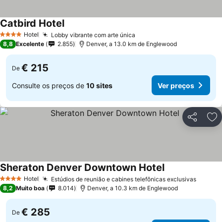
Catbird Hotel
Hotel
Lobby vibrante com arte única
4 Estrelas
8,8
Excelente
2.855
Denver, a 13.0 km de Englewood
€ 215
De
Consulte os preços de
10 sites
Ver preços
Partilhar
Ad
Sheraton Denver Downtown Hotel
Hotel
Estúdios de reunião e cabines telefônicas exclusivas
4 Estrelas
8,2
Muito boa
8.014
Denver, a 10.3 km de Englewood
€ 285
De