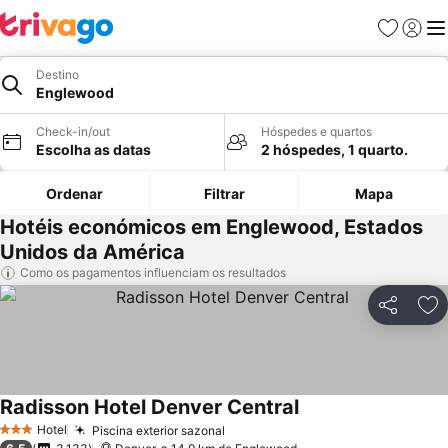
Favoritos
Iniciar
Me
Destino
Englewood
Check-in/out
Hóspedes e quartos
Escolha as datas
2 hóspedes, 1 quarto.
Ordenar
Filtrar
Mapa
Hotéis económicos em Englewood, Estados
Unidos da América
Como os pagamentos influenciam os resultados
Partilhar
Ad
Radisson Hotel Denver Central
Hotel
Piscina exterior sazonal
3 Estrelas