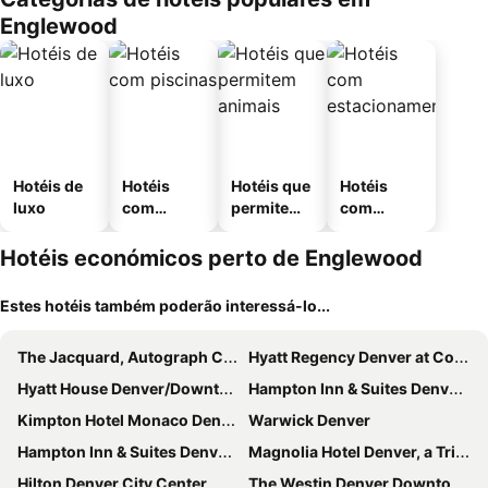
Englewood
Hotéis de
Hotéis
Hotéis que
Hotéis
luxo
com
permitem
com
piscinas
animais
estaciona
mento
Hotéis económicos perto de Englewood
Estes hotéis também poderão interessá-lo...
The Jacquard, Autograph Collection
Hyatt Regency Denver at Colorado Convention Center
Hyatt House Denver/Downtown
Hampton Inn & Suites Denver Downtown-Convention Center
Kimpton Hotel Monaco Denver By Ihg
Warwick Denver
Hampton Inn & Suites Denver-Downtown
Magnolia Hotel Denver, a Tribute Portfolio Hotel
Hilton Denver City Center
The Westin Denver Downtown