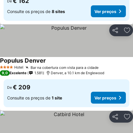
€ 162
De
Consulte os preços de
8 sites
Ver preços
Partilhar
Ad
Populus Denver
Hotel
Bar na cobertura com vista para a cidade
4 Estrelas
9,0
Excelente
1.581
Denver, a 10.1 km de Englewood
€ 209
De
Consulte os preços de
1 site
Ver preços
Partilhar
Ad