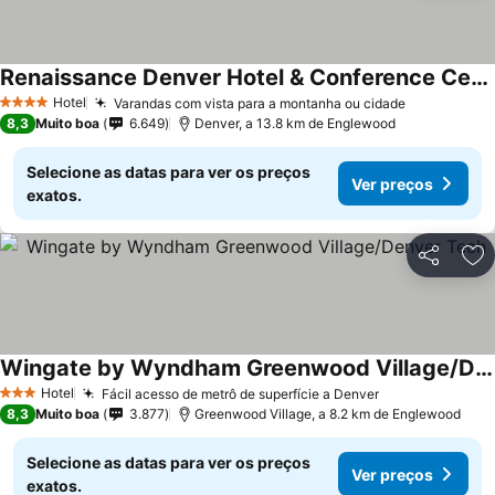
Renaissance Denver Hotel & Conference Center
Hotel
Varandas com vista para a montanha ou cidade
4 Estrelas
8,3
Muito boa
6.649
Denver, a 13.8 km de Englewood
Selecione as datas para ver os preços
Ver preços
exatos.
Partilhar
Ad
Wingate by Wyndham Greenwood Village/Denver Tech
Hotel
Fácil acesso de metrô de superfície a Denver
3 Estrelas
8,3
Muito boa
3.877
Greenwood Village, a 8.2 km de Englewood
Selecione as datas para ver os preços
Ver preços
exatos.