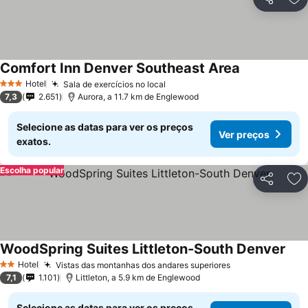
Partilhar
Ad
Comfort Inn Denver Southeast Area
Hotel
Sala de exercícios no local
3 Estrelas
7,3
2.651
Aurora, a 11.7 km de Englewood
Selecione as datas para ver os preços
Ver preços
exatos.
Escolha popular
Partilhar
Ad
WoodSpring Suites Littleton-South Denver
Hotel
Vistas das montanhas dos andares superiores
2 Estrelas
7,1
1.101
Littleton, a 5.9 km de Englewood
Selecione as datas para ver os preços