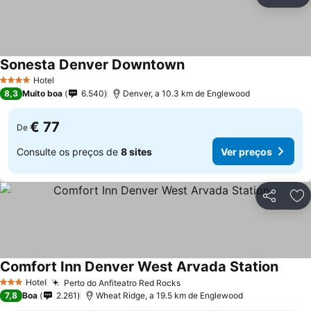
Partilhar
Ad
Sonesta Denver Downtown
Hotel
4 Estrelas
8,3
Muito boa
6.540
Denver, a 10.3 km de Englewood
€ 77
De
Consulte os preços de
8 sites
Ver preços
Partilhar
Ad
Comfort Inn Denver West Arvada Station
Hotel
Perto do Anfiteatro Red Rocks
3 Estrelas
7,8
Boa
2.261
Wheat Ridge, a 19.5 km de Englewood