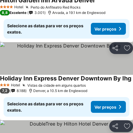
Hilton Garden Inn Arvada Denver
Hotel
Perto do Anfiteatro Red Rocks
4 Estrelas
8,8
Excelente
3.001
Arvada, a 19.1 km de Englewood
Selecione as datas para ver os preços
Ver preços
exatos.
Partilhar
Ad
Holiday Inn Express Denver Downtown By Ihg
Hotel
Vistas da cidade em alguns quartos
3 Estrelas
7,2
8.188
Denver, a 10.5 km de Englewood
Selecione as datas para ver os preços
Ver preços
exatos.
Partilhar
Ad