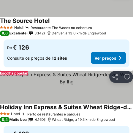
The Source Hotel
Hotel
Restaurante The Woods na cobertura
4 Estrelas
8,6
Excelente
3.142
Denver, a 13.0 km de Englewood
€ 126
De
Consulte os preços de
12 sites
Ver preços
Escolha popular
Partilhar
Ad
Holiday Inn Express & Suites Wheat Ridge-denver West By Ihg
Hotel
Perto de restaurantes e parques
3 Estrelas
8,4
Muito boa
4.160
Wheat Ridge, a 19.5 km de Englewood