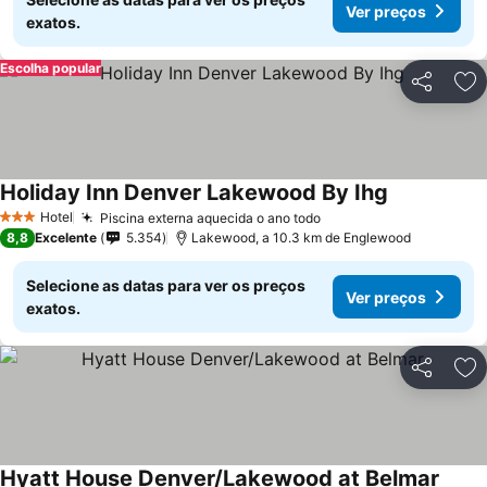
Ver preços
exatos.
Escolha popular
Partilhar
Ad
Holiday Inn Denver Lakewood By Ihg
Hotel
Piscina externa aquecida o ano todo
3 Estrelas
8,8
Excelente
5.354
Lakewood, a 10.3 km de Englewood
Selecione as datas para ver os preços
Ver preços
exatos.
Partilhar
Ad
Hyatt House Denver/Lakewood at Belmar