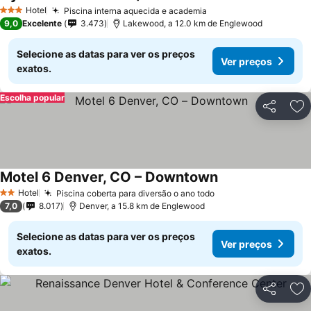
Hotel
Piscina interna aquecida e academia
3 Estrelas
9,0
Excelente
3.473
Lakewood, a 12.0 km de Englewood
Selecione as datas para ver os preços
Ver preços
exatos.
Escolha popular
Partilhar
Ad
Motel 6 Denver, CO – Downtown
Hotel
Piscina coberta para diversão o ano todo
2 Estrelas
7,0
8.017
Denver, a 15.8 km de Englewood
Selecione as datas para ver os preços
Ver preços
exatos.
Partilhar
Ad