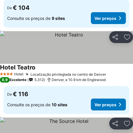
€ 104
De
Consulte os preços de
9 sites
Ver preços
Partilhar
Ad
Hotel Teatro
Hotel
Localização privilegiada no centro de Denver
4 Estrelas
8,9
Excelente
5.312
Denver, a 10.9 km de Englewood
€ 116
De
Consulte os preços de
10 sites
Ver preços
Partilhar
Ad