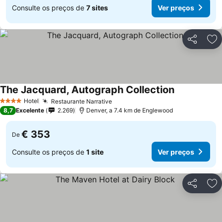
Consulte os preços de
7 sites
Ver preços
Partilhar
Ad
The Jacquard, Autograph Collection
Hotel
Restaurante Narrative
4 Estrelas
8,7
Excelente
2.269
Denver, a 7.4 km de Englewood
€ 353
De
Consulte os preços de
1 site
Ver preços
Partilhar
Ad