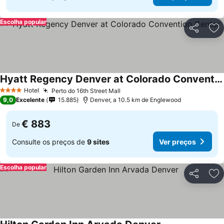
Escolha popular
Partilhar
Ad
Hyatt Regency Denver at Colorado Convention Center
Hotel
Perto do 16th Street Mall
4 Estrelas
9,0
Excelente
15.885
Denver, a 10.5 km de Englewood
€ 883
De
Consulte os preços de
9 sites
Ver preços
Escolha popular
Partilhar
Ad