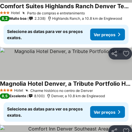
Comfort Suites Highlands Ranch Denver Tech Center Area
Hotel
Perto de compras e entretenimento
3 Estrelas
8,2
Muito boa
2.338
Highlands Ranch, a 10.8 km de Englewood
Selecione as datas para ver os preços
Ver preços
exatos.
Partilhar
Ad
Magnolia Hotel Denver, a Tribute Portfolio Hotel
Hotel
Charme histórico no centro de Denver
4 Estrelas
8,5
Excelente
8.100
Denver, a 10.8 km de Englewood
Selecione as datas para ver os preços
Ver preços
exatos.