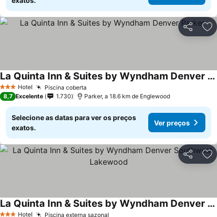
exatos.
Partilhar
Ad
La Quinta Inn & Suites by Wyndham Denver Parker
Hotel
Piscina coberta
3 Estrelas
8,7
Excelente
1.730
Parker, a 18.6 km de Englewood
Selecione as datas para ver os preços
Ver preços
exatos.
Partilhar
Ad
La Quinta Inn & Suites by Wyndham Denver Southwest Lakewood
Hotel
Piscina externa sazonal