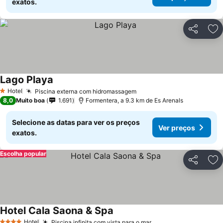
exatos.
Partilhar
Ad
Lago Playa
Hotel
Piscina externa com hidromassagem
1 Estrelas
8,0
Muito boa
1.691
Formentera, a 9.3 km de Es Arenals
Selecione as datas para ver os preços
Ver preços
exatos.
Escolha popular
Partilhar
Ad
Hotel Cala Saona & Spa
Hotel
Piscina infinita com vista para o mar