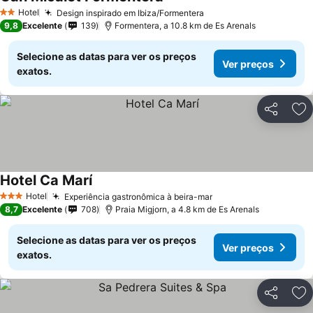
Hotel
Design inspirado em Ibiza/Formentera
2 Estrelas
9,8
Excelente
139
Formentera, a 10.8 km de Es Arenals
Selecione as datas para ver os preços
Ver preços
exatos.
Partilhar
Ad
Hotel Ca Marí
Hotel
Experiência gastronômica à beira-mar
3 Estrelas
8,7
Excelente
708
Praia Migjorn, a 4.8 km de Es Arenals
Selecione as datas para ver os preços
Ver preços
exatos.
Partilhar
Ad