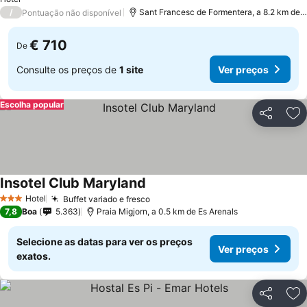
/
Sant Francesc de Formentera, a 8.2 km de Es Arenals
Pontuação não disponível
€ 710
De
Consulte os preços de
1 site
Ver preços
Escolha popular
Partilhar
Ad
Insotel Club Maryland
Hotel
Buffet variado e fresco
3 Estrelas
7,8
Boa
5.363
Praia Migjorn, a 0.5 km de Es Arenals
Selecione as datas para ver os preços
Ver preços
exatos.
Partilhar
Ad