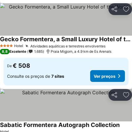
Partilhar
Ad
Gecko Formentera, a Small Luxury Hotel of the World
Hotel
Atividades aquáticas e terrestres envolventes
4 Estrelas
8,8
Excelente
1.685
Praia Migjorn, a 4.9 km de Es Arenals
€ 508
De
Consulte os preços de
7 sites
Ver preços
Partilhar
Ad
Sabatic Formentera Autograph Collection
Hotel