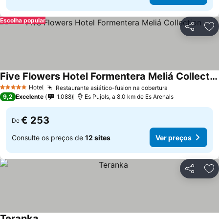
Escolha popular
Partilhar
Ad
Five Flowers Hotel Formentera Meliá Collection
Hotel
Restaurante asiático-fusion na cobertura
5 Estrelas
9,2
Excelente
1.088
Es Pujols, a 8.0 km de Es Arenals
€ 253
De
Consulte os preços de
12 sites
Ver preços
Partilhar
Ad
Teranka