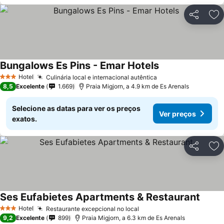
Partilhar
Ad
Bungalows Es Pins - Emar Hotels
Hotel
Culinária local e internacional autêntica
3 Estrelas
8,5
Excelente
1.669
Praia Migjorn, a 4.9 km de Es Arenals
Selecione as datas para ver os preços
Ver preços
exatos.
Partilhar
Ad
Ses Eufabietes Apartments & Restaurant
Hotel
Restaurante excepcional no local
3 Estrelas
9,2
Excelente
899
Praia Migjorn, a 6.3 km de Es Arenals