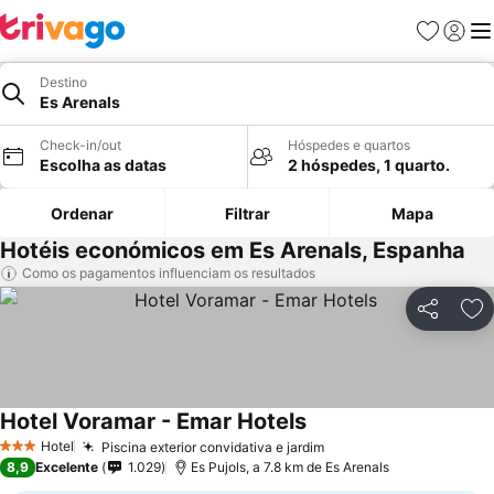
Favoritos
Iniciar
Me
Destino
Es Arenals
Check-in/out
Hóspedes e quartos
Escolha as datas
2 hóspedes, 1 quarto.
Ordenar
Filtrar
Mapa
Hotéis económicos em Es Arenals, Espanha
Como os pagamentos influenciam os resultados
Partilhar
Ad
Hotel Voramar - Emar Hotels
Hotel
Piscina exterior convidativa e jardim
3 Estrelas
8,9
Excelente
1.029
Es Pujols, a 7.8 km de Es Arenals