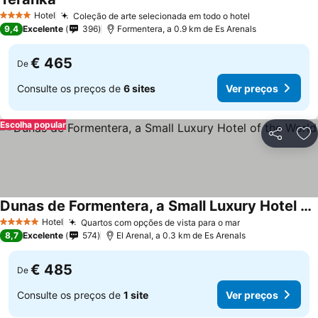
Hotel
Coleção de arte selecionada em todo o hotel
4 Estrelas
9,4
Excelente
396
Formentera, a 0.9 km de Es Arenals
€ 465
De
Consulte os preços de
6 sites
Ver preços
Escolha popular
Partilhar
Ad
Dunas de Formentera, a Small Luxury Hotel of the World
Hotel
Quartos com opções de vista para o mar
5 Estrelas
8,7
Excelente
574
El Arenal, a 0.3 km de Es Arenals
€ 485
De
Consulte os preços de
1 site
Ver preços