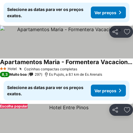
Selecione as datas para ver os preços
Ver preços
exatos.
Partilhar
Ad
Apartamentos Maria - Formentera Vacaciones
Hotel
Cozinhas compactas completas
2 Estrelas
8,3
Muito boa
297
Es Pujols, a 8.1 km de Es Arenals
Selecione as datas para ver os preços
Ver preços
exatos.
Escolha popular
Partilhar
Ad