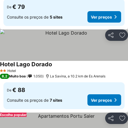
€ 79
De
Consulte os preços de
5 sites
Ver preços
Partilhar
Ad
Hotel Lago Dorado
Hotel
2 Estrelas
8,2
Muito boa
1.050
La Savina, a 10.2 km de Es Arenals
€ 88
De
Consulte os preços de
7 sites
Ver preços
Escolha popular
Partilhar
Ad