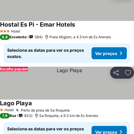
Hostal Es Pi - Emar Hotels
Hotel
3 Estrelas
8,8
Excelente
584
Praia Migjorn, a 4.5 km de Es Arenals
Selecione as datas para ver os preços
Ver preços
exatos.
Escolha popular
Partilhar
Ad
Lago Playa
Hotel
Perto da praia de Sa Roqueta
1 Estrelas
7,9
Boa
833
Sa Roqueta, a 9.3 km de Es Arenals
Selecione as datas para ver os preços
Ver preços