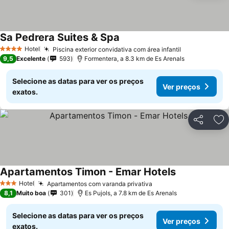
Sa Pedrera Suites & Spa
Hotel
Piscina exterior convidativa com área infantil
4 Estrelas
9,5
Excelente
593
Formentera, a 8.3 km de Es Arenals
Selecione as datas para ver os preços
Ver preços
exatos.
Partilhar
Ad
Apartamentos Timon - Emar Hotels
Hotel
Apartamentos com varanda privativa
3 Estrelas
8,1
Muito boa
301
Es Pujols, a 7.8 km de Es Arenals
Selecione as datas para ver os preços
Ver preços
exatos.