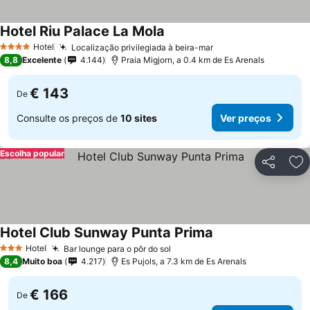
Hotel Riu Palace La Mola
Hotel
Localização privilegiada à beira-mar
4 Estrelas
8,8
Excelente
4.144
Praia Migjorn, a 0.4 km de Es Arenals
€ 143
De
Consulte os preços de
10 sites
Ver preços
Escolha popular
Partilhar
Ad
Hotel Club Sunway Punta Prima
Hotel
Bar lounge para o pôr do sol
3 Estrelas
8,4
Muito boa
4.217
Es Pujols, a 7.3 km de Es Arenals
€ 166
De