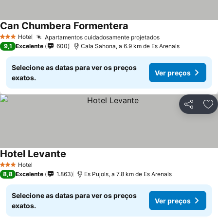
Can Chumbera Formentera
Hotel
Apartamentos cuidadosamente projetados
3 Estrelas
9,1
Excelente
600
Cala Sahona, a 6.9 km de Es Arenals
Selecione as datas para ver os preços
Ver preços
exatos.
Partilhar
Ad
Hotel Levante
Hotel
3 Estrelas
8,8
Excelente
1.863
Es Pujols, a 7.8 km de Es Arenals
Selecione as datas para ver os preços
Ver preços
exatos.