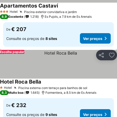
Apartamentos Castaví
Hotel
Piscina exterior convidativa e jardim
3 Estrelas
8,9
Excelente
1.218
Es Pujols, a 7.9 km de Es Arenals
€ 207
De
Consulte os preços de
8 sites
Ver preços
Escolha popular
Partilhar
Ad
Hotel Roca Bella
Hotel
Piscina externa com terraço para banhos de sol
1 Estrelas
8,3
Muito boa
1.645
Formentera, a 8.5 km de Es Arenals
€ 232
De
Consulte os preços de
9 sites
Ver preços