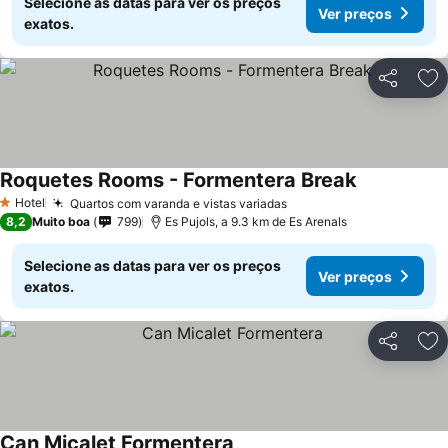
Selecione as datas para ver os preços
Ver preços
exatos.
Partilhar
Ad
Roquetes Rooms - Formentera Break
Hotel
Quartos com varanda e vistas variadas
1 Estrelas
8,2
Muito boa
799
Es Pujols, a 9.3 km de Es Arenals
Selecione as datas para ver os preços
Ver preços
exatos.
Partilhar
Ad
Can Micalet Formentera