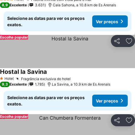
4 Estrelas
8,9
Excelente
3.631
Cala Sahona, a 10.8 km de Es Arenals
Selecione as datas para ver os preços
Ver preços
exatos.
Escolha popular
Partilhar
Ad
Hostal la Savina
Hotel
Fragrância exclusiva do hotel
1 Estrelas
9,3
Excelente
1.785
La Savina, a 10.9 km de Es Arenals
Selecione as datas para ver os preços
Ver preços
exatos.
Escolha popular
Partilhar
Ad