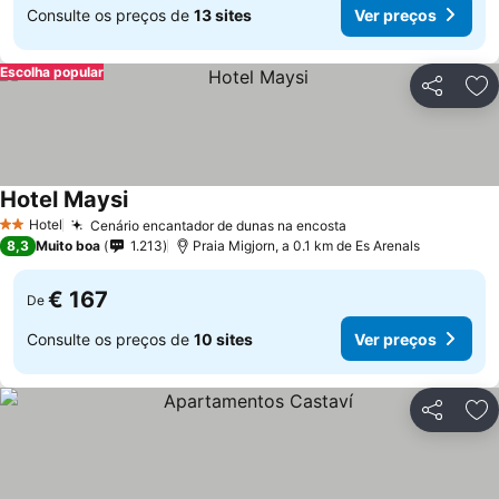
Consulte os preços de
13 sites
Ver preços
Escolha popular
Partilhar
Ad
Hotel Maysi
Hotel
Cenário encantador de dunas na encosta
2 Estrelas
8,3
Muito boa
1.213
Praia Migjorn, a 0.1 km de Es Arenals
€ 167
De
Consulte os preços de
10 sites
Ver preços
Partilhar
Ad