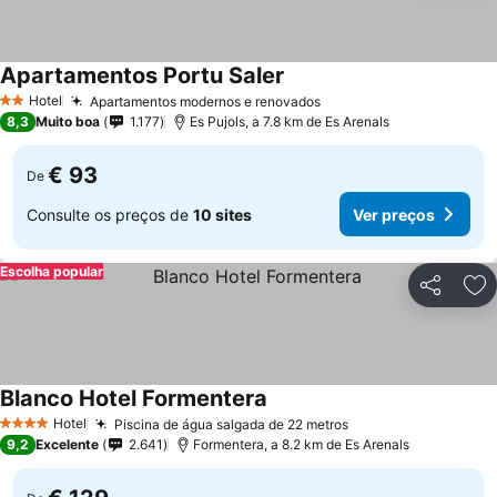
Apartamentos Portu Saler
Hotel
Apartamentos modernos e renovados
2 Estrelas
8,3
Muito boa
1.177
Es Pujols, a 7.8 km de Es Arenals
€ 93
De
Consulte os preços de
10 sites
Ver preços
Escolha popular
Partilhar
Ad
Blanco Hotel Formentera
Hotel
Piscina de água salgada de 22 metros
4 Estrelas
9,2
Excelente
2.641
Formentera, a 8.2 km de Es Arenals