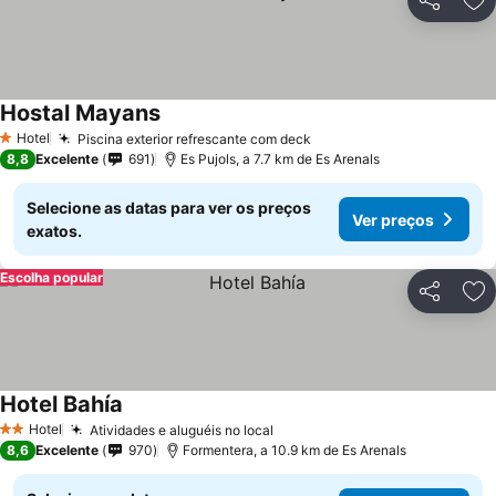
Partilhar
Ad
Hostal Mayans
Hotel
Piscina exterior refrescante com deck
1 Estrelas
8,8
Excelente
691
Es Pujols, a 7.7 km de Es Arenals
Selecione as datas para ver os preços
Ver preços
exatos.
Escolha popular
Partilhar
Ad
Hotel Bahía
Hotel
Atividades e aluguéis no local
2 Estrelas
8,6
Excelente
970
Formentera, a 10.9 km de Es Arenals