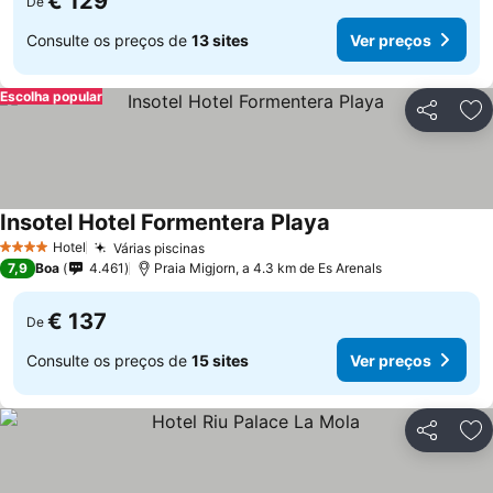
€ 129
De
Consulte os preços de
13 sites
Ver preços
Escolha popular
Partilhar
Ad
Insotel Hotel Formentera Playa
Hotel
Várias piscinas
4 Estrelas
7,9
Boa
4.461
Praia Migjorn, a 4.3 km de Es Arenals
€ 137
De
Consulte os preços de
15 sites
Ver preços
Partilhar
Ad