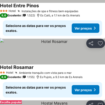
Hotel Entre Pinos
Hotel
Instalações de spa e fitness bem equipadas
3 Estrelas
9,6
Excelente
1.522
Es Calò, a 1.1 km de Es Arenals
Selecione as datas para ver os preços
Ver preços
exatos.
Partilhar
Ad
Hotel Rosamar
Hotel
Ambiente tranquilo com vista para o mar
2 Estrelas
8,6
Excelente
1.155
Es Pujols, a 9.3 km de Es Arenals
Selecione as datas para ver os preços
Ver preços
exatos.
Escolha popular