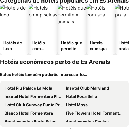
Categorias de hotéis populares em Es Arenals
Hotéis de
Hotéis
Hotéis que
Hotéis
Hotéi
luxo
com
permitem
com spa
praia
piscinas
animais
Hotéis económicos perto de Es Arenals
Estes hotéis também poderão interessá-lo...
Hotel Riu Palace La Mola
Insotel Club Maryland
Insotel Hotel Formentera Playa
Hotel Roca Bella
Hotel Club Sunway Punta Prima
Hotel Maysi
Blanco Hotel Formentera
Five Flowers Hotel Formentera Meliá Collection
Apartamentos Portu Saler
Apartamentos Castaví