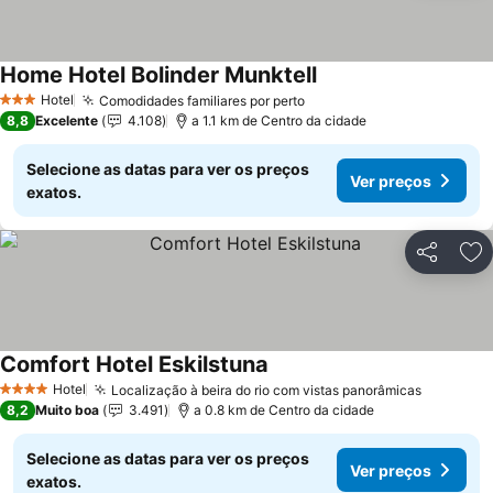
Home Hotel Bolinder Munktell
Hotel
Comodidades familiares por perto
3 Estrelas
8,8
Excelente
4.108
a 1.1 km de Centro da cidade
Selecione as datas para ver os preços
Ver preços
exatos.
Partilhar
Ad
Comfort Hotel Eskilstuna
Hotel
Localização à beira do rio com vistas panorâmicas
4 Estrelas
8,2
Muito boa
3.491
a 0.8 km de Centro da cidade
Selecione as datas para ver os preços
Ver preços
exatos.