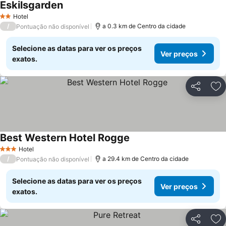
Eskilsgarden
Hotel
2 Estrelas
/
a 0.3 km de Centro da cidade
Pontuação não disponível
Selecione as datas para ver os preços
Ver preços
exatos.
Partilhar
Ad
Best Western Hotel Rogge
Hotel
3 Estrelas
/
a 29.4 km de Centro da cidade
Pontuação não disponível
Selecione as datas para ver os preços
Ver preços
exatos.
Partilhar
Ad