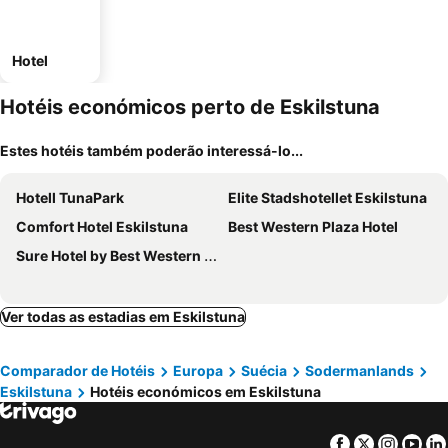
Hotel
Hotéis económicos perto de Eskilstuna
Estes hotéis também poderão interessá-lo...
Hotell TunaPark
Elite Stadshotellet Eskilstuna
Comfort Hotel Eskilstuna
Best Western Plaza Hotel
Sure Hotel by Best Western Vilsta Sporthotell
Ver todas as estadias em Eskilstuna
Comparador de Hotéis
Europa
Suécia
Sodermanlands
Eskilstuna
Hotéis económicos em Eskilstuna
Facebook
Twitter
Insta
Yo