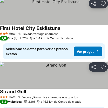
Partilhar
Ad
First Hotel City Eskilstuna
Hotel
Elevador vintage charmoso
3 Estrelas
7,8
Boa
1.523
a 0.4 km de Centro da cidade
Selecione as datas para ver os preços
Ver preços
exatos.
Partilhar
Ad
Strand Golf
Hotel
Decoração náutica charmosa nos quartos
3 Estrelas
8,2
Muito boa
330
a 16.6 km de Centro da cidade