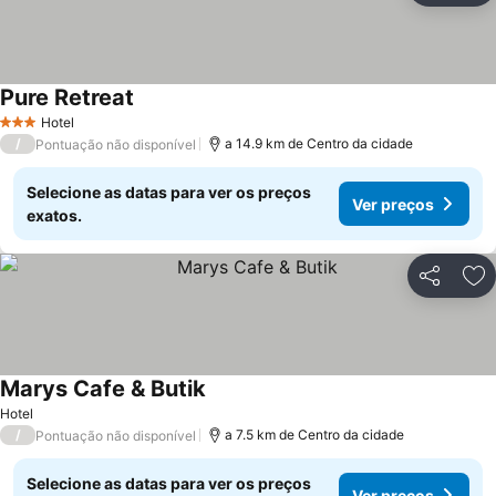
Pure Retreat
Hotel
3 Estrelas
/
a 14.9 km de Centro da cidade
Pontuação não disponível
Selecione as datas para ver os preços
Ver preços
exatos.
Partilhar
Ad
Marys Cafe & Butik
Hotel
/
a 7.5 km de Centro da cidade
Pontuação não disponível
Selecione as datas para ver os preços
Ver preços