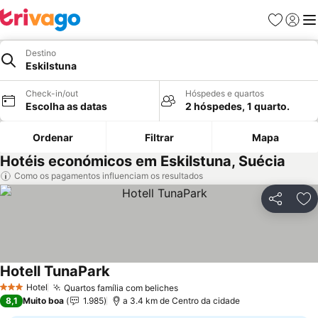
Favoritos
Iniciar
Me
Destino
Eskilstuna
Check-in/out
Hóspedes e quartos
Escolha as datas
2 hóspedes, 1 quarto.
Ordenar
Filtrar
Mapa
Hotéis económicos em Eskilstuna, Suécia
Como os pagamentos influenciam os resultados
Partilhar
Ad
Hotell TunaPark
Hotel
Quartos família com beliches
3 Estrelas
8,1
Muito boa
1.985
a 3.4 km de Centro da cidade