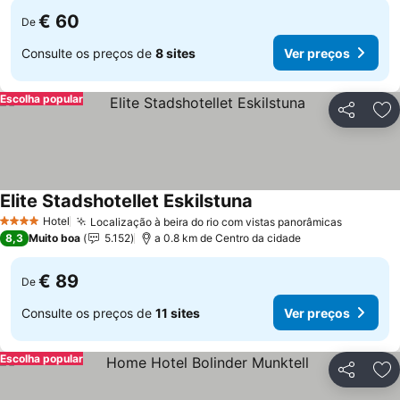
€ 60
De
Consulte os preços de
8 sites
Ver preços
Escolha popular
Partilhar
Ad
Elite Stadshotellet Eskilstuna
Hotel
Localização à beira do rio com vistas panorâmicas
4 Estrelas
8,3
Muito boa
5.152
a 0.8 km de Centro da cidade
€ 89
De
Consulte os preços de
11 sites
Ver preços
Escolha popular
Partilhar
Ad