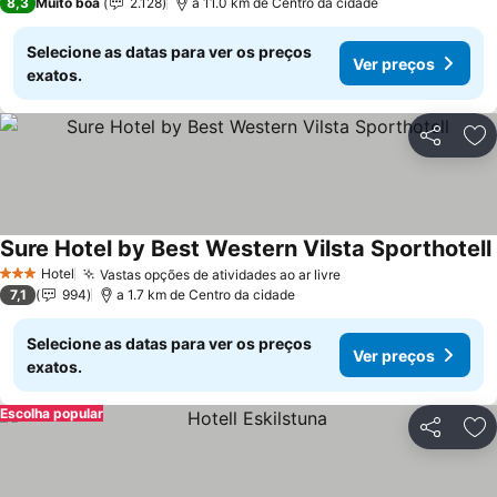
8,3
Muito boa
2.128
a 11.0 km de Centro da cidade
Selecione as datas para ver os preços
Ver preços
exatos.
Partilhar
Ad
Sure Hotel by Best Western Vilsta Sporthotell
Hotel
Vastas opções de atividades ao ar livre
3 Estrelas
7,1
994
a 1.7 km de Centro da cidade
Selecione as datas para ver os preços
Ver preços
exatos.
Escolha popular
Partilhar
Ad