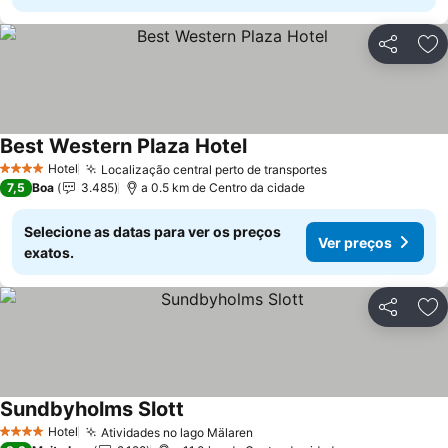
Partilhar
Ad
Best Western Plaza Hotel
Hotel
Localização central perto de transportes
4 Estrelas
7,5
Boa
3.485
a 0.5 km de Centro da cidade
Selecione as datas para ver os preços
Ver preços
exatos.
Partilhar
Ad
Sundbyholms Slott
Hotel
Atividades no lago Mälaren
4 Estrelas