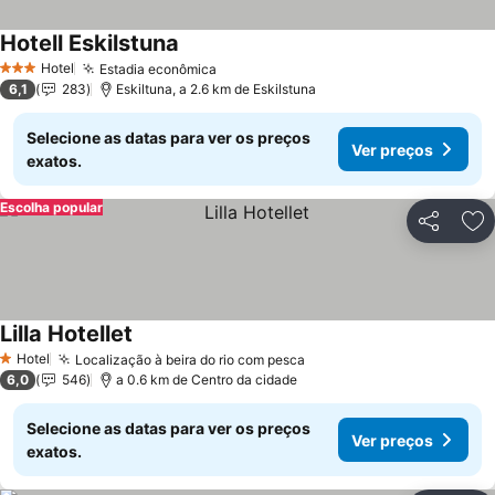
Hotell Eskilstuna
Hotel
Estadia econômica
3 Estrelas
6,1
283
Eskiltuna, a 2.6 km de Eskilstuna
Selecione as datas para ver os preços
Ver preços
exatos.
Escolha popular
Partilhar
Ad
Lilla Hotellet
Hotel
Localização à beira do rio com pesca
1 Estrelas
6,0
546
a 0.6 km de Centro da cidade
Selecione as datas para ver os preços
Ver preços
exatos.