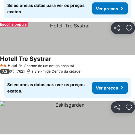
Selecione as datas para ver os preços
Ver preços
exatos.
Escolha popular
Partilhar
Ad
Hotell Tre Systrar
Hotel
Charme de um antigo hospital
2 Estrelas
7,2
762
a 8.9 km de Centro da cidade
Selecione as datas para ver os preços
Ver preços
exatos.
Partilhar
Ad