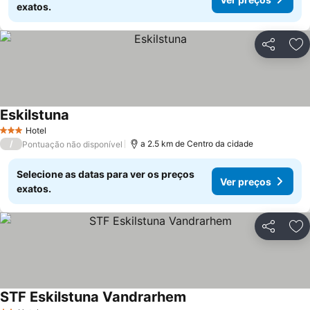
exatos.
Partilhar
Ad
Eskilstuna
Hotel
3 Estrelas
/
a 2.5 km de Centro da cidade
Pontuação não disponível
Selecione as datas para ver os preços
Ver preços
exatos.
Partilhar
Ad
STF Eskilstuna Vandrarhem