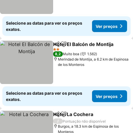
Selecione as datas para ver os preços
Ver preços
exatos.
Hotel El Balcón de Montija
Partilhar
Adicionar aos favoritos
2 Estrelas
8,2
Muito boa
1.562
Merindad de Montija, a 6.2 km de Espinosa
de los Monteros
Selecione as datas para ver os preços
Ver preços
exatos.
Hotel La Cochera
Partilhar
Adicionar aos favoritos
Ver preç
/
Pontuação não disponível
Burgos, a 18.3 km de Espinosa de los
Monteros