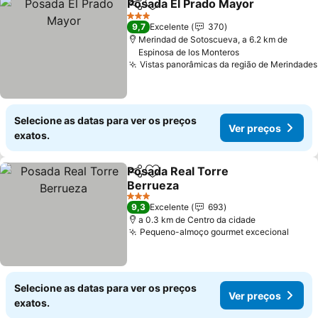
Posada El Prado Mayor
Partilhar
Adicionar aos favoritos
Ver
3 Estrelas
9,7
Excelente
370
Merindad de Sotoscueva, a 6.2 km de
Espinosa de los Monteros
Vistas panorâmicas da região de Merindades
Selecione as datas para ver os preços
Ver preços
exatos.
Posada Real Torre
Partilhar
Adicionar aos favoritos
Berrueza
Ver preços
3 Estrelas
9,3
Excelente
693
a 0.3 km de Centro da cidade
Pequeno-almoço gourmet excecional
Ver p
Selecione as datas para ver os preços
Ver preços
exatos.