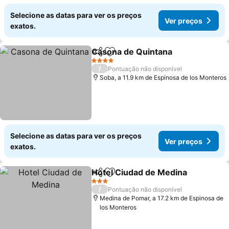
Selecione as datas para ver os preços
Ver preços
exatos.
Casona de Quintana
Partilhar
Adicionar aos favoritos
Ver p
4 Estrelas
/
Pontuação não disponível
Soba, a 11.9 km de Espinosa de los Monteros
Selecione as datas para ver os preços
Ver preços
exatos.
Hotel Ciudad de Medina
Partilhar
Adicionar aos favoritos
Ve
3 Estrelas
/
Pontuação não disponível
Medina de Pomar, a 17.2 km de Espinosa de
los Monteros