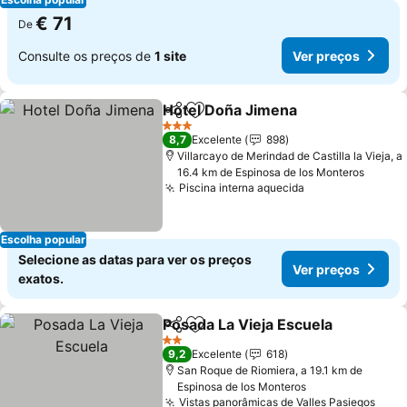
€ 71
De
Consulte os preços de
1 site
Ver preços
Hotel Doña Jimena
Partilhar
Adicionar aos favoritos
Ver pre
3 Estrelas
8,7
Excelente
898
Villarcayo de Merindad de Castilla la Vieja, a
16.4 km de Espinosa de los Monteros
Piscina interna aquecida
Ver preços
Escolha popular
Selecione as datas para ver os preços
Ver preços
exatos.
Posada La Vieja Escuela
Partilhar
Adicionar aos favoritos
Ve
2 Estrelas
9,2
Excelente
618
San Roque de Riomiera, a 19.1 km de
Espinosa de los Monteros
Vistas panorâmicas de Valles Pasiegos
Ver 