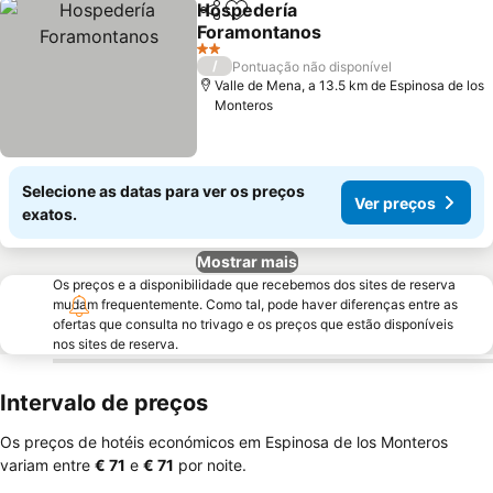
Hospedería
Partilhar
Adicionar aos favoritos
Foramontanos
Ver preços
2 Estrelas
/
Pontuação não disponível
Valle de Mena, a 13.5 km de Espinosa de los
Monteros
Selecione as datas para ver os preços
Ver preços
exatos.
Mostrar mais
Os preços e a disponibilidade que recebemos dos sites de reserva
mudam frequentemente. Como tal, pode haver diferenças entre as
ofertas que consulta no trivago e os preços que estão disponíveis
nos sites de reserva.
Intervalo de preços
Os preços de hotéis económicos em Espinosa de los Monteros
variam entre
‎€ 71
e
‎€ 71
por noite.