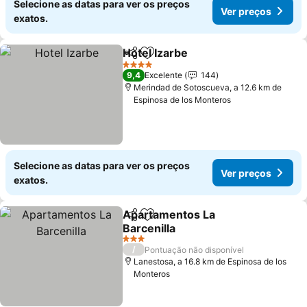
Selecione as datas para ver os preços
Ver preços
exatos.
Hotel Izarbe
Partilhar
Adicionar aos favoritos
Ver preços
4 Estrelas
9,4
Excelente
144
Merindad de Sotoscueva, a 12.6 km de
Espinosa de los Monteros
Selecione as datas para ver os preços
Ver preços
exatos.
Apartamentos La
Partilhar
Adicionar aos favoritos
Barcenilla
Ver preços
3 Estrelas
/
Pontuação não disponível
Lanestosa, a 16.8 km de Espinosa de los
Monteros