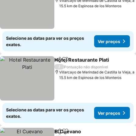
Villarcayo de Merindad de Castilla la Vieja, a
15.5 km de Espinosa de los Monteros
Selecione as datas para ver os preços
Ver preços
exatos.
Hotel Restaurante Plati
Partilhar
Adicionar aos favoritos
Ver
/
Pontuação não disponível
Villarcayo de Merindad de Castilla la Vieja, a
15.5 km de Espinosa de los Monteros
Selecione as datas para ver os preços
Ver preços
exatos.
El Cuevano
Partilhar
Adicionar aos favoritos
Ver preços