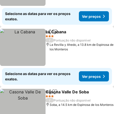
Selecione as datas para ver os preços
Ver preços
exatos.
La Cabana
Partilhar
Adicionar aos favoritos
Ver preços
3 Estrelas
/
Pontuação não disponível
La Revilla y Ahedo, a 13.8 km de Espinosa de
los Monteros
Selecione as datas para ver os preços
Ver preços
exatos.
Casona Valle De Soba
Partilhar
Adicionar aos favoritos
Ver 
3 Estrelas
/
Pontuação não disponível
Soba, a 14.5 km de Espinosa de los Monteros