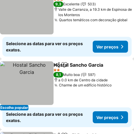
3 Estrelas
9,3
Excelente
503
Valle de Carranza, a 19.3 km de Espinosa de
los Monteros
Quartos temáticos com decoração global
Ve
Selecione as datas para ver os preços
Ver preços
exatos.
Hostal Sancho Garcia
Partilhar
Adicionar aos favoritos
Ver 
2 Estrelas
8,1
Muito boa
597
a 0.0 km de Centro da cidade
Charme de um edifício histórico
Ver preço
Escolha popular
Selecione as datas para ver os preços
Ver preços
exatos.