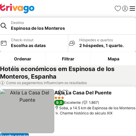
Favoritos
Iniciar
Me
Destino
Espinosa de los Monteros
Check-in/out
Hóspedes e quartos
Escolha as datas
2 hóspedes, 1 quarto.
Ordenar
Filtrar
Mapa
Hotéis económicos em Espinosa de los
Monteros, Espanha
Como os pagamentos influenciam os resultados
Akla La Casa Del Puente
Partilhar
Adicionar aos favoritos
Ve
3 Estrelas
9,0
Excelente
1.867
Soba, a 14.5 km de Espinosa de los Monteros
Charme histórico do século XIX
Ver preço
Escolha popular