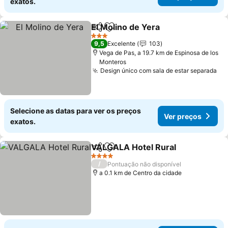
exatos.
El Molino de Yera
Partilhar
Adicionar aos favoritos
Ver preç
3 Estrelas
9,5
Excelente
103
Vega de Pas, a 19.7 km de Espinosa de los
Monteros
Design único com sala de estar separada
Ve
Selecione as datas para ver os preços
Ver preços
exatos.
VALGALA Hotel Rural
Partilhar
Adicionar aos favoritos
Ver 
4 Estrelas
/
Pontuação não disponível
a 0.1 km de Centro da cidade