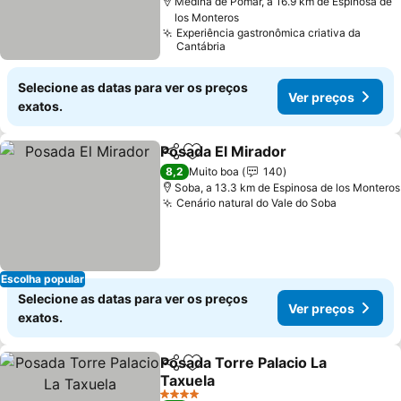
Medina de Pomar, a 16.9 km de Espinosa de
los Monteros
Experiência gastronômica criativa da
Cantábria
Selecione as datas para ver os preços
Ver preços
exatos.
Posada El Mirador
Partilhar
Adicionar aos favoritos
Ver pre
8,2
Muito boa
140
Soba, a 13.3 km de Espinosa de los Monteros
Cenário natural do Vale do Soba
Ver preç
Escolha popular
Selecione as datas para ver os preços
Ver preços
exatos.
Posada Torre Palacio La
Partilhar
Adicionar aos favoritos
Taxuela
Ver preços
4 Estrelas