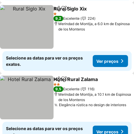
Rural Siglo Xix
Partilhar
Adicionar aos favoritos
Ver preços
1 Estrelas
9,2
Excelente
224
Merindad de Montija, a 6.0 km de Espinosa
de los Monteros
Selecione as datas para ver os preços
Ver preços
exatos.
Hotel Rural Zalama
Partilhar
Adicionar aos favoritos
Ver pre
2 Estrelas
9,5
Excelente
116
Merindad de Montija, a 10.1 km de Espinosa
de los Monteros
Elegância rústica no design de interiores
Ver
Selecione as datas para ver os preços
Ver preços