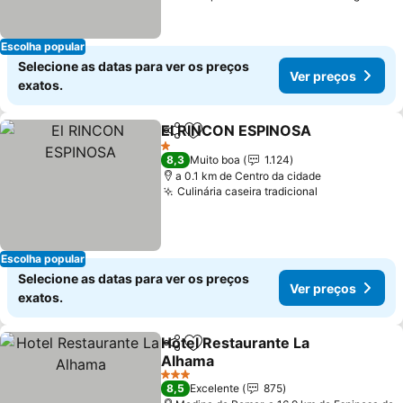
Escolha popular
Selecione as datas para ver os preços
Ver preços
exatos.
El RINCON ESPINOSA
Partilhar
Adicionar aos favoritos
Ver 
1 Estrelas
8,3
Muito boa
1.124
a 0.1 km de Centro da cidade
Culinária caseira tradicional
Ver preços
Escolha popular
Selecione as datas para ver os preços
Ver preços
exatos.
Hotel Restaurante La
Partilhar
Adicionar aos favoritos
Alhama
Ver preços
3 Estrelas
8,5
Excelente
875