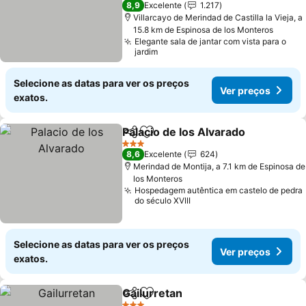
8,9
Excelente
1.217
Villarcayo de Merindad de Castilla la Vieja, a
15.8 km de Espinosa de los Monteros
Elegante sala de jantar com vista para o
jardim
Selecione as datas para ver os preços
Ver preços
exatos.
Palacio de los Alvarado
Partilhar
Adicionar aos favoritos
Ver
3 Estrelas
8,6
Excelente
624
Merindad de Montija, a 7.1 km de Espinosa de
los Monteros
Hospedagem autêntica em castelo de pedra
do século XVIII
Selecione as datas para ver os preços
Ver preços
exatos.
Gailurretan
Partilhar
Adicionar aos favoritos
Ver preços