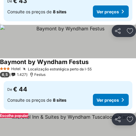
€ 43
De
Consulte os preços de
8 sites
Ver preços
Partilhar
Ad
Baymont by Wyndham Festus
Ver preços
Hotel
Localização estratégica perto da I-55
Ver preços
3 Estrelas
6,5
1.427
Festus
€ 44
De
Consulte os preços de
8 sites
Ver preços
Escolha popular
Partilhar
Ad