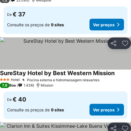
7,2
22.093
Mesquite
€ 37
De
Consulte os preços de
9 sites
Ver preços
Partilhar
Ad
SureStay Hotel by Best Western Mission
Ver pr
Hotel
Piscina externa e hidromassagem relaxantes
Ver preços
3 Estrelas
7,8
Boa
1.436
Mission
€ 40
De
Consulte os preços de
9 sites
Ver preços