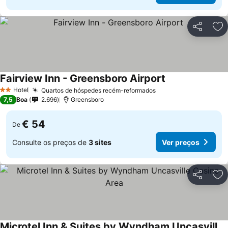
Partilhar
Ad
Fairview Inn - Greensboro Airport
Ver preços
Hotel
Quartos de hóspedes recém-reformados
Ver preços
2 Estrelas
7,5
Boa
2.696
Greensboro
€ 54
De
Consulte os preços de
3 sites
Ver preços
Partilhar
Ad
Microtel Inn & Suites by Wyndham Uncasville Casino Area