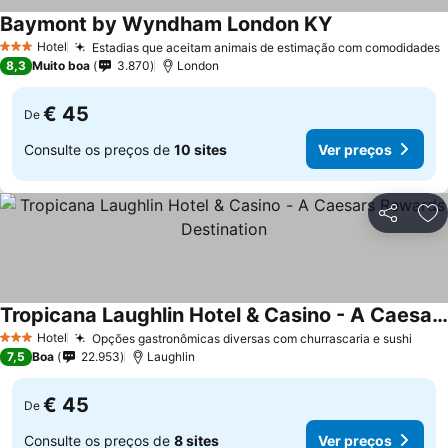
Baymont by Wyndham London KY
Ver preços
Hotel
Estadias que aceitam animais de estimação com comodidades
V
3 Estrelas
8,3
Muito boa
3.870
London
€ 45
De
Consulte os preços de
10 sites
Ver preços
Partilhar
Ad
Tropicana Laughlin Hotel & Casino - A Caesars Rewards Destination
Ver preços
Hotel
Opções gastronômicas diversas com churrascaria e sushi
Ver 
3 Estrelas
7,5
Boa
22.953
Laughlin
€ 45
De
Consulte os preços de
8 sites
Ver preços