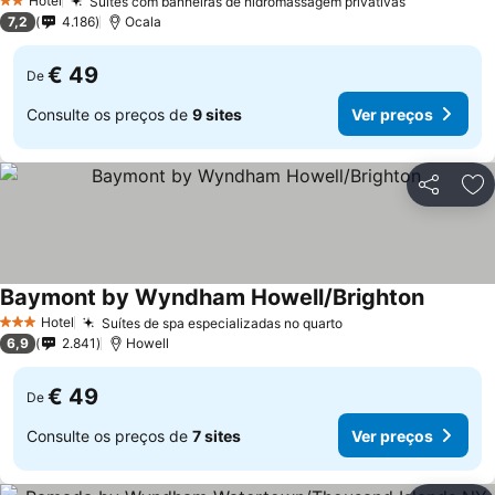
Hotel
Suítes com banheiras de hidromassagem privativas
Ver preços
2 Estrelas
7,2
4.186
Ocala
€ 49
De
Consulte os preços de
9 sites
Ver preços
Partilhar
Ad
Baymont by Wyndham Howell/Brighton
Ver pre
Hotel
Suítes de spa especializadas no quarto
Ver preços
3 Estrelas
6,9
2.841
Howell
€ 49
De
Consulte os preços de
7 sites
Ver preços