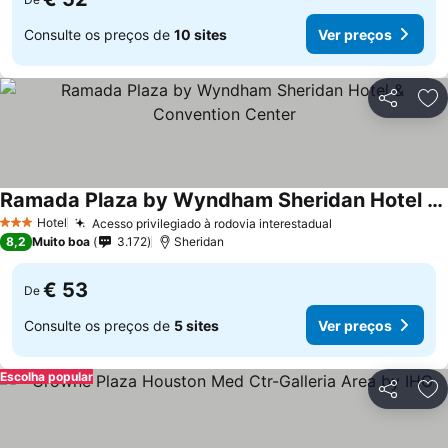
Consulte os preços de
10 sites
Ver preços
Partilhar
Ad
Ramada Plaza by Wyndham Sheridan Hotel & Convention Center
Ver preços
Hotel
Acesso privilegiado à rodovia interestadual
Ver preços
3 Estrelas
8,2
Muito boa
3.172
Sheridan
€ 53
De
Consulte os preços de
5 sites
Ver preços
Escolha popular
Partilhar
Ad