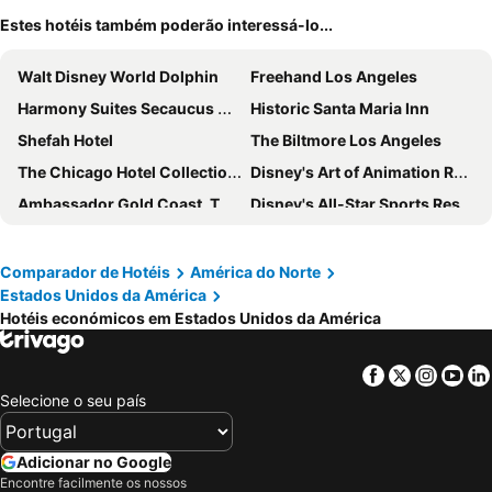
Estes hotéis também poderão interessá-lo...
Walt Disney World Dolphin
Freehand Los Angeles
Harmony Suites Secaucus Meadowlands
Historic Santa Maria Inn
Shefah Hotel
The Biltmore Los Angeles
The Chicago Hotel Collection Magnificent Mile
Disney's Art of Animation Resort
Ambassador Gold Coast, The Chicago Hotel Collection
Disney's All-Star Sports Resort
Cowboy Village Resort
The Churchill Hotel Near Embassy Row
Crowne Plaza Newark Airport By Ihg
Now Now Noho
Comparador de Hotéis
América do Norte
Estados Unidos da América
The Queen Mary
Drury Plaza Hotel Orlando - Disney Springs Area
Hotéis económicos em Estados Unidos da América
Intercontinental Hotels Mark Hopkins San Francisco By Ihg
Hotel Riu Plaza Fishermans Wharf
Holiday Inn Express Fall River North By Ihg
Hilton Anaheim
Facebook
Twitter
Insta
Yo
Hotel Indigo Los Angeles Downtown By Ihg
The Guest House at Graceland
Selecione o seu país
Encore Boston Harbor
Disney's Animal Kingdom Lodge
Washington Plaza Hotel
Atlanta Marriott Marquis
Adicionar no Google
Encontre facilmente os nossos
Phoenix Park Hotel
Yavapai Lodge