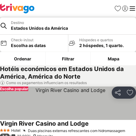
Favoritos
Iniciar
Me
Destino
Estados Unidos da América
Check-in/out
Hóspedes e quartos
Escolha as datas
2 hóspedes, 1 quarto.
Ordenar
Filtrar
Mapa
Hotéis económicos em Estados Unidos da
América, América do Norte
Como os pagamentos influenciam os resultados
Escolha popular
Partilhar
Ad
Virgin River Casino and Lodge
Ver preços
Hotel
Duas piscinas externas refrescantes com hidromassagem
Ver 
3 Estrelas