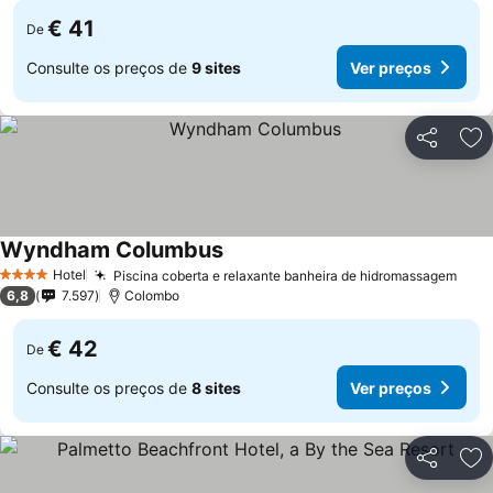
€ 41
De
Consulte os preços de
9 sites
Ver preços
Partilhar
Ad
Wyndham Columbus
Ver preços
Hotel
Piscina coberta e relaxante banheira de hidromassagem
Ver 
4 Estrelas
6,8
7.597
Colombo
€ 42
De
Consulte os preços de
8 sites
Ver preços
Partilhar
Ad