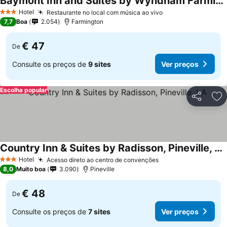
Baymont Inn and Suites by Wyndham Farmington, MO
Ver preços
Hotel
Restaurante no local com música ao vivo
Ver preços
3 Estrelas
7,7
Boa
2.054
Farmington
€ 47
De
Consulte os preços de
9 sites
Ver preços
Escolha popular
Partilhar
Ad
Country Inn & Suites by Radisson, Pineville, LA
Ver preços
Hotel
Acesso direto ao centro de convenções
Ver preços
3 Estrelas
8,0
Muito boa
3.090
Pineville
€ 48
De
Consulte os preços de
7 sites
Ver preços