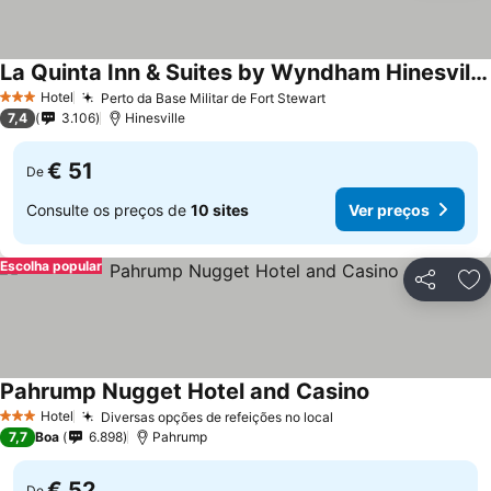
La Quinta Inn & Suites by Wyndham Hinesville - Fort Stewart
Ver preços
Hotel
Perto da Base Militar de Fort Stewart
Ver preços
3 Estrelas
7,4
3.106
Hinesville
€ 51
De
Consulte os preços de
10 sites
Ver preços
Escolha popular
Partilhar
Ad
Pahrump Nugget Hotel and Casino
Ver preços
Hotel
Diversas opções de refeições no local
Ver preços
3 Estrelas
7,7
Boa
6.898
Pahrump
€ 52
De