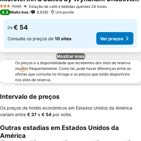
Ver preços
Hotel
Estação de café e bebidas quentes 24 horas
Ver preços
3 Estrelas
8,3
Muito boa
6.638
Uncasville
€ 54
De
Consulte os preços de
10 sites
Ver preços
Mostrar mais
Os preços e a disponibilidade que recebemos dos sites de reserva
mudam frequentemente. Como tal, pode haver diferenças entre as
ofertas que consulta no trivago e os preços que estão disponíveis
nos sites de reserva.
Intervalo de preços
Os preços de hotéis económicos em Estados Unidos da América
variam entre
‎€ 37
e
‎€ 54
por noite.
Outras estadias em Estados Unidos da
América