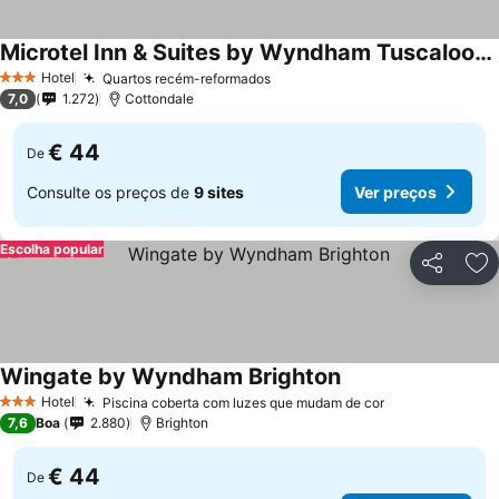
Microtel Inn & Suites by Wyndham Tuscaloosa East
Ver preços
Hotel
Quartos recém-reformados
Ver preços
3 Estrelas
7,0
1.272
Cottondale
€ 44
De
Consulte os preços de
9 sites
Ver preços
Escolha popular
Partilhar
Ad
Wingate by Wyndham Brighton
Ver preços
Hotel
Piscina coberta com luzes que mudam de cor
Ver preços
3 Estrelas
7,6
Boa
2.880
Brighton
€ 44
De