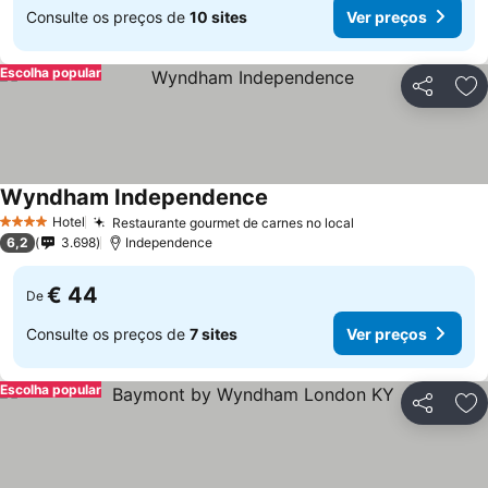
Consulte os preços de
10 sites
Ver preços
Escolha popular
Partilhar
Ad
Wyndham Independence
Ver preços
Hotel
Restaurante gourmet de carnes no local
Ver preços
4 Estrelas
6,2
3.698
Independence
€ 44
De
Consulte os preços de
7 sites
Ver preços
Escolha popular
Partilhar
Ad