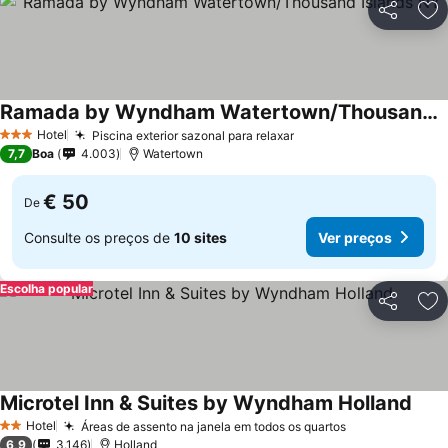
Partilhar
Ad
Ramada by Wyndham Watertown/Thousand Islands NY
Ver preços
Hotel
Piscina exterior sazonal para relaxar
Ver preços
3 Estrelas
7,7
Boa
4.003
Watertown
€ 50
De
Consulte os preços de
10 sites
Ver preços
Escolha popular
Partilhar
Ad
Microtel Inn & Suites by Wyndham Holland
Ver 
Hotel
Áreas de assento na janela em todos os quartos
Ver preços
2 Estrelas
6,9
3.146
Holland