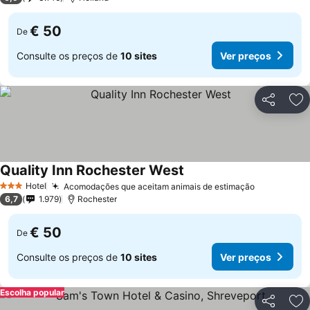
€ 50
De
Consulte os preços de
10 sites
Ver preços
Partilhar
Ad
Quality Inn Rochester West
Ver preços
Hotel
Acomodações que aceitam animais de estimação
Ver preço
3 Estrelas
6,7
1.979
Rochester
€ 50
De
Consulte os preços de
10 sites
Ver preços
Escolha popular
Partilhar
Ad