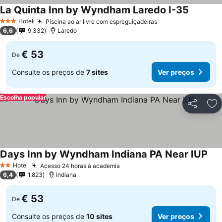
La Quinta Inn by Wyndham Laredo I-35
Ver preç
Hotel
Piscina ao ar livre com espreguiçadeiras
Ver preços
3 Estrelas
6,6
9.332
Laredo
€ 53
De
Consulte os preços de
7 sites
Ver preços
Escolha popular
Partilhar
Ad
Days Inn by Wyndham Indiana PA Near IUP
Ver
Hotel
Acesso 24 horas à academia
Ver preços
2 Estrelas
6,4
1.823
Indiana
€ 53
De
Consulte os preços de
10 sites
Ver preços