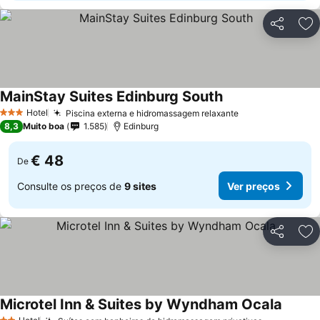
Partilhar
Ad
MainStay Suites Edinburg South
Ver preços
Hotel
Piscina externa e hidromassagem relaxante
Ver preços
3 Estrelas
8,3
Muito boa
1.585
Edinburg
€ 48
De
Consulte os preços de
9 sites
Ver preços
Partilhar
Ad
Microtel Inn & Suites by Wyndham Ocala
Ver pr