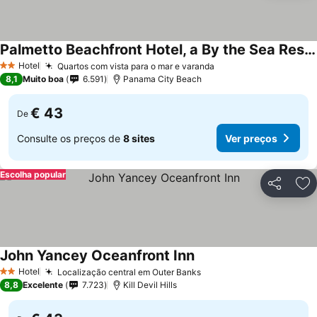
Palmetto Beachfront Hotel, a By the Sea Resort
Ver preços
Hotel
Quartos com vista para o mar e varanda
Ver preços
2 Estrelas
8,1
Muito boa
6.591
Panama City Beach
€ 43
De
Consulte os preços de
8 sites
Ver preços
Escolha popular
Partilhar
Ad
John Yancey Oceanfront Inn
Ver preços
Hotel
Localização central em Outer Banks
Ver preços
2 Estrelas
8,8
Excelente
7.723
Kill Devil Hills