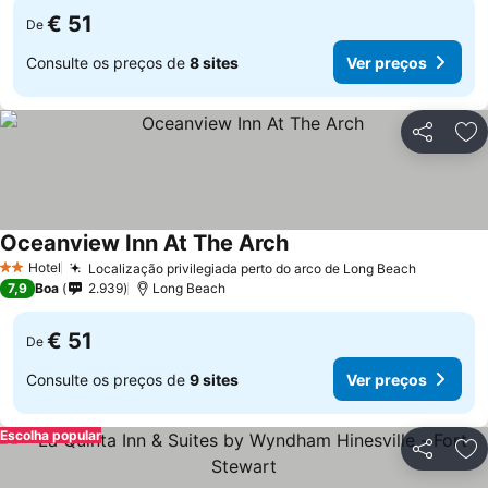
€ 51
De
Consulte os preços de
8 sites
Ver preços
Partilhar
Ad
Oceanview Inn At The Arch
Ver preços
Hotel
Localização privilegiada perto do arco de Long Beach
Ver preç
2 Estrelas
7,9
Boa
2.939
Long Beach
€ 51
De
Consulte os preços de
9 sites
Ver preços
Escolha popular
Partilhar
Ad