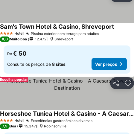
Sam's Town Hotel & Casino, Shreveport
Ver preç
Hotel
Piscina exterior com terraço para adultos
Ver preços
4 Estrelas
8,0
Muito boa
12.472
Shreveport
€ 50
De
Consulte os preços de
8 sites
Ver preços
Escolha popular
Partilhar
Ad
Horseshoe Tunica Hotel & Casino - A Caesars Rewards Destination
Ver preços
Hotel
Experiências gastronómicas diversas
Ver preços
4 Estrelas
7,9
Boa
15.347
Robinsonville