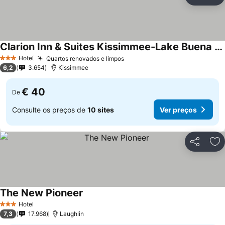
Partilhar
Ad
Clarion Inn & Suites Kissimmee-Lake Buena Vista South
Ver preços
Hotel
Quartos renovados e limpos
Ver preços
3 Estrelas
6,2
3.654
Kissimmee
€ 40
De
Consulte os preços de
10 sites
Ver preços
Partilhar
Ad
The New Pioneer
Ver preços
Hotel
3 Estrelas
7,3
17.968
Laughlin