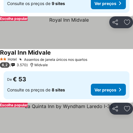
Consulte os preços de
9 sites
Ver preços
Escolha popular
Partilhar
Ad
Royal Inn Midvale
Ver preços
Hotel
Assentos de janela únicos nos quartos
Ver preços
2 Estrelas
6,2
3.570
Midvale
€ 53
De
Consulte os preços de
8 sites
Ver preços
Escolha popular
Partilhar
Ad