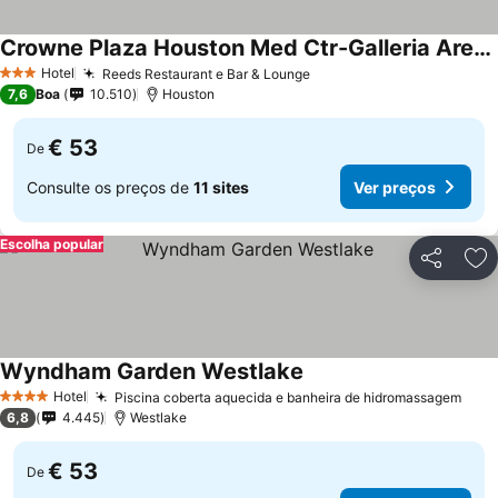
Crowne Plaza Houston Med Ctr-Galleria Area by IHG
Ver preços
Hotel
Reeds Restaurant e Bar & Lounge
Ver preços
3 Estrelas
7,6
Boa
10.510
Houston
€ 53
De
Consulte os preços de
11 sites
Ver preços
Escolha popular
Partilhar
Ad
Wyndham Garden Westlake
Ver preços
Hotel
Piscina coberta aquecida e banheira de hidromassagem
Ver 
4 Estrelas
6,8
4.445
Westlake
€ 53
De