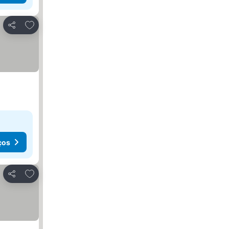
Adicionar aos favoritos
Partilhar
ços
Adicionar aos favoritos
Partilhar