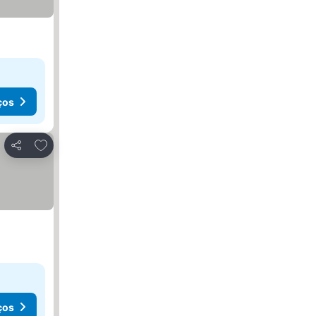
ços
Adicionar aos favoritos
Partilhar
ços