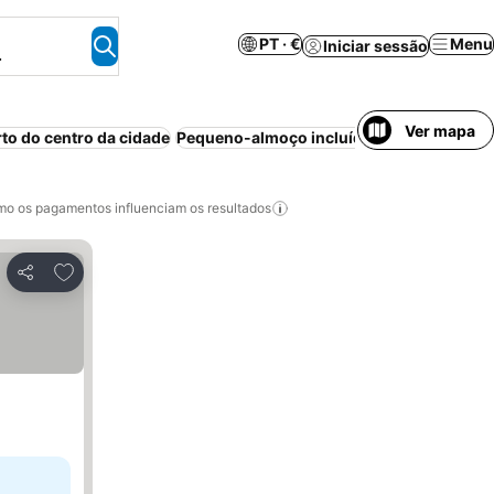
PT · €
Menu
Iniciar sessão
.
Ver mapa
rto do centro da cidade
Pequeno-almoço incluído
Piscina
Praia
o os pagamentos influenciam os resultados
Adicionar aos favoritos
Partilhar