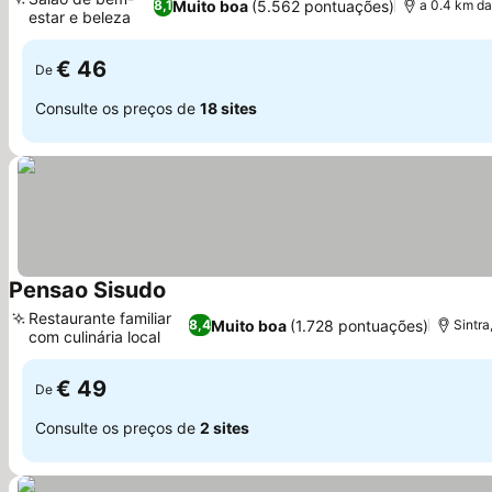
Muito boa
(5.562 pontuações)
8,1
a 0.4 km da
estar e beleza
€ 46
De
Consulte os preços de
18 sites
Pensao Sisudo
Restaurante familiar
Muito boa
(1.728 pontuações)
8,4
Sintra
com culinária local
€ 49
De
Consulte os preços de
2 sites