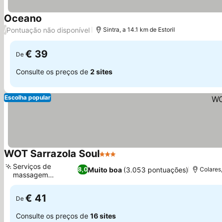
Oceano
Pontuação não disponível
/
Sintra, a 14.1 km de Estoril
€ 39
De
Consulte os preços de
2 sites
Escolha popular
WOT Sarrazola Soul
3 Estrelas
Serviços de
Muito boa
(3.053 pontuações)
8,0
Colares,
massagem
relaxantes
€ 41
De
Consulte os preços de
16 sites