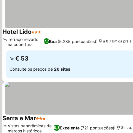
Hotel Lido
3 Estrelas
Terraço relvado
Boa
(5.285 pontuações)
7,7
a 0.7 km da praia
na cobertura
€ 53
De
Consulte os preços de
20 sites
Serra e Mar
3 Estrelas
Vistas panorâmicas de
Excelente
(721 pontuações)
8,8
Sintra,
marcos históricos