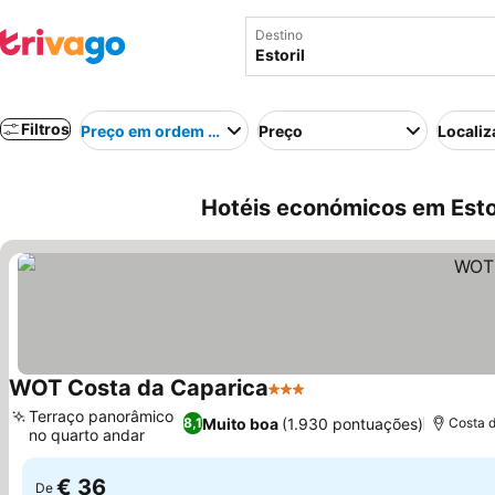
Destino
Filtros
Preço em ordem crescente
Preço
Localiz
Hotéis económicos em Estor
WOT Costa da Caparica
3 Estrelas
Terraço panorâmico
Muito boa
(1.930 pontuações)
8,1
Costa d
no quarto andar
€ 36
De