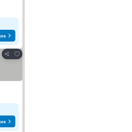
ços
Adicionar aos favoritos
Partilhar
ços