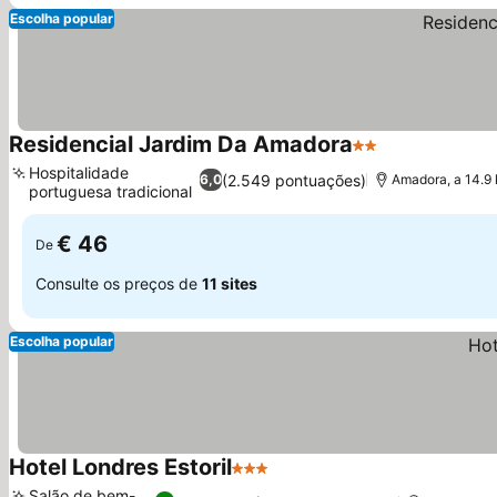
Escolha popular
Residencial Jardim Da Amadora
2 Estrelas
Hospitalidade
(2.549 pontuações)
6,0
Amadora, a 14.9 
portuguesa tradicional
€ 46
De
Consulte os preços de
11 sites
Escolha popular
Hotel Londres Estoril
3 Estrelas
Salão de bem-