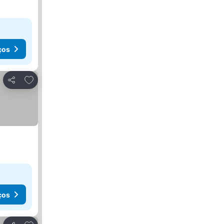
ços
Adicionar aos favoritos
Partilhar
ços