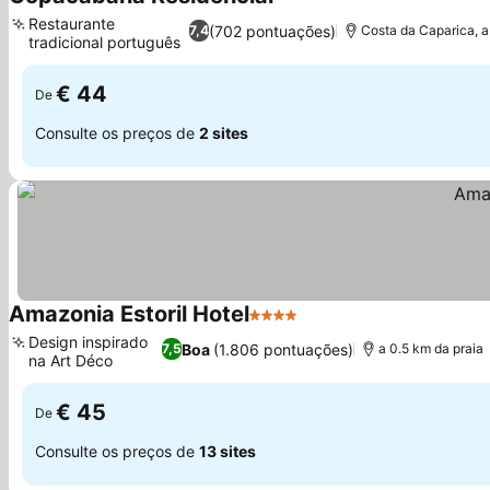
Restaurante
(702 pontuações)
7,4
Costa da Caparica, a 
tradicional português
€ 44
De
Consulte os preços de
2 sites
Amazonia Estoril Hotel
4 Estrelas
Design inspirado
Boa
(1.806 pontuações)
7,5
a 0.5 km da praia
na Art Déco
€ 45
De
Consulte os preços de
13 sites