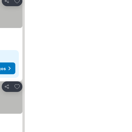
Adicionar aos favoritos
Partilhar
ços
Adicionar aos favoritos
Partilhar