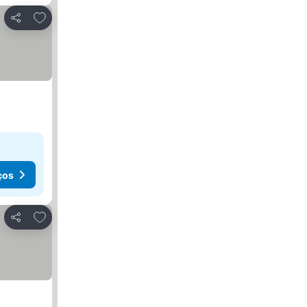
Adicionar aos favoritos
Partilhar
ços
Adicionar aos favoritos
Partilhar