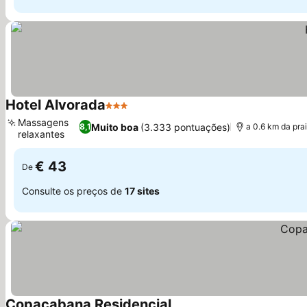
Hotel Alvorada
3 Estrelas
Massagens
Muito boa
(3.333 pontuações)
8,1
a 0.6 km da pra
relaxantes
€ 43
De
Consulte os preços de
17 sites
Copacabana Residencial