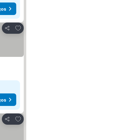
ços
Adicionar aos favoritos
Partilhar
ços
Adicionar aos favoritos
Partilhar