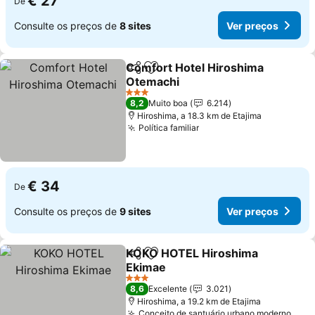
€ 27
De
Consulte os preços de
8 sites
Ver preços
Comfort Hotel Hiroshima
Partilhar
Adicionar aos favoritos
Otemachi
3 Estrelas
8,2
Muito boa
6.214
Hiroshima, a 18.3 km de Etajima
Política familiar
€ 34
De
Consulte os preços de
9 sites
Ver preços
KOKO HOTEL Hiroshima
Partilhar
Adicionar aos favoritos
Ekimae
3 Estrelas
8,6
Excelente
3.021
Hiroshima, a 19.2 km de Etajima
Conceito de santuário urbano moderno