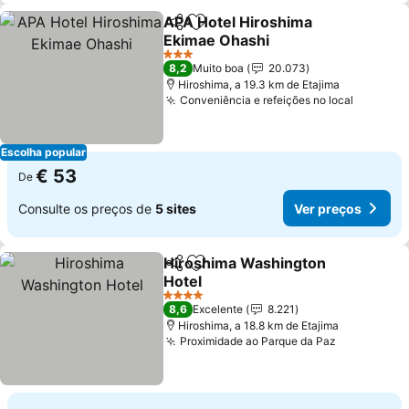
APA Hotel Hiroshima
Partilhar
Adicionar aos favoritos
Ekimae Ohashi
3 Estrelas
8,2
Muito boa
20.073
Hiroshima, a 19.3 km de Etajima
Conveniência e refeições no local
Escolha popular
€ 53
De
Consulte os preços de
5 sites
Ver preços
Hiroshima Washington
Partilhar
Adicionar aos favoritos
Hotel
4 Estrelas
8,6
Excelente
8.221
Hiroshima, a 18.8 km de Etajima
Proximidade ao Parque da Paz