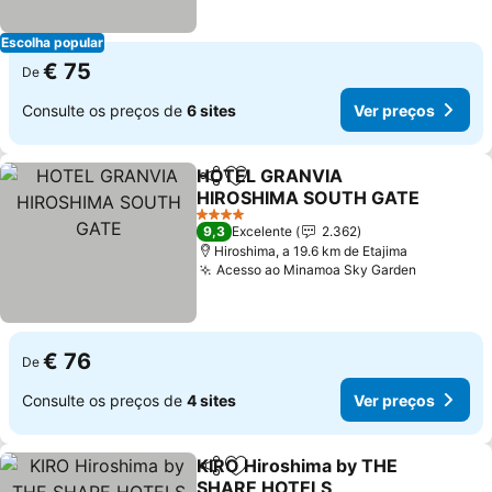
Escolha popular
€ 75
De
Consulte os preços de
6 sites
Ver preços
HOTEL GRANVIA
Partilhar
Adicionar aos favoritos
HIROSHIMA SOUTH GATE
4 Estrelas
9,3
Excelente
2.362
Hiroshima, a 19.6 km de Etajima
Acesso ao Minamoa Sky Garden
€ 76
De
Consulte os preços de
4 sites
Ver preços
KIRO Hiroshima by THE
Partilhar
Adicionar aos favoritos
SHARE HOTELS