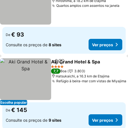
Hiroshima, a 18.2 km de Etajima
Quartos amplos com assentos na janela
€ 93
De
Consulte os preços de
8 sites
Ver preços
Aki Grand Hotel & Spa
Partilhar
Adicionar aos favoritos
4 Estrelas
7,7
Boa
3.803
Hatsukaichi, a 16.3 km de Etajima
Refúgio à beira-mar com vistas de Miyajima
Escolha popular
€ 145
De
Consulte os preços de
9 sites
Ver preços