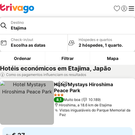
Favoritos
Iniciar
Me
Destino
Etajima
Check-in/out
Hóspedes e quartos
Escolha as datas
2 hóspedes, 1 quarto.
Ordenar
Filtrar
Mapa
Hotéis económicos em Etajima, Japão
Como os pagamentos influenciam os resultados
Hotel Mystays Hiroshima
Partilhar
Adicionar aos favoritos
Peace Park
3 Estrelas
8,1
Muito boa
10.189
Hiroshima, a 18.6 km de Etajima
Vistas inigualáveis do Parque Memorial da
Paz