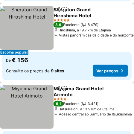
Sheraton Grand
Partilhar
Adicionar aos favoritos
Hiroshima Hotel
5 Estrelas
8,9
Excelente
8.479
Hiroshima, a 19.7 km de Etajima
Vistas panorâmicas da cidade e do horizonte
Escolha popular
€ 156
De
Consulte os preços de
9 sites
Ver preços
Miyajima Grand Hotel
Partilhar
Adicionar aos favoritos
Arimoto
4 Estrelas
9,1
Excelente
3.421
Hatsukaichi, a 13.9 km de Etajima
Acesso central ao Santuário de Itsukushima