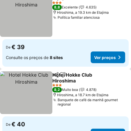
Partilhar
Adicionar aos favoritos
3 Estrelas
8,8
Excelente
4.635
Hiroshima, a 19.3 km de Etajima
Política familiar atenciosa
€ 39
De
Consulte os preços de
8 sites
Ver preços
Hotel Hokke Club
Partilhar
Adicionar aos favoritos
Hiroshima
3 Estrelas
8,2
Muito boa
4.878
Hiroshima, a 18.7 km de Etajima
Banquete de café da manhã gourmet
regional
€ 40
De