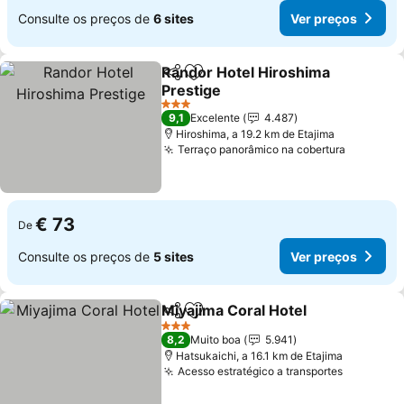
Consulte os preços de
6 sites
Ver preços
Randor Hotel Hiroshima
Partilhar
Adicionar aos favoritos
Prestige
3 Estrelas
9,1
Excelente
4.487
Hiroshima, a 19.2 km de Etajima
Terraço panorâmico na cobertura
€ 73
De
Consulte os preços de
5 sites
Ver preços
Miyajima Coral Hotel
Partilhar
Adicionar aos favoritos
3 Estrelas
8,2
Muito boa
5.941
Hatsukaichi, a 16.1 km de Etajima
Acesso estratégico a transportes