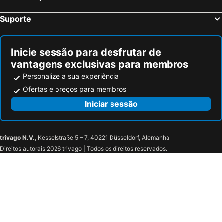
Miyajima Coral Hotel
Hotel Patio
Suporte
Sejour Inn Capsule
EN HOTEL Hiroshima
Nest Hotel Hiroshima Hatchobori
Gran The Park II
Inicie sessão para desfrutar de
Toyoko Inn Hiroshima-eki Minami-guchi Migi
Sheraton Grand Hiroshima Hotel
vantagens exclusivas para membros
Bar & Hotel Colors MIYAJIMA
Global Resort ONO de LUNE
Personalize a sua experiência
Hotel Origin
Hiroshima Crane Peace Tower
Ofertas e preços para membros
Hotel 28 Hiroshima
Hiroshima Tokyu REI Hotel
Iniciar sessão
Neighbor's Hotel 西十日市
Hotel Hokke Club Hiroshima
Urbain Hiroshima Executive
fav HIROSHIMA STADIUM
trivago N.V.
, Kesselstraße 5 – 7, 40221 Düsseldorf, Alemanha
HOTEL CLA-SS HIROSHIMA-TOKAICHI
Direitos autorais 2026 trivago | Todos os direitos reservados.