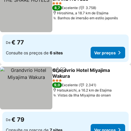
3 Estrelas
8,7
Excelente
3.758
Hiroshima, a 18.7 km de Etajima
Banhos de imersão em estilo japonês
€ 77
De
Consulte os preços de
6 sites
Ver preços
Grandvrio Hotel Miyajima
Partilhar
Adicionar aos favoritos
Wakura
3 Estrelas
9,0
Excelente
2.341
Hatsukaichi, a 16.2 km de Etajima
Vistas da Ilha Miyajima do onsen
€ 79
De
Consulte os preços de
7 sites
Ver preços