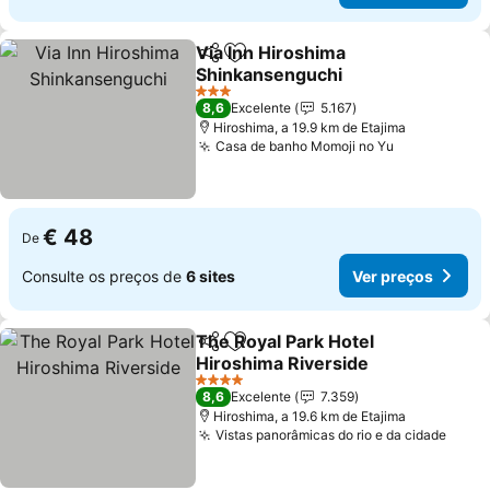
Via Inn Hiroshima
Partilhar
Adicionar aos favoritos
Shinkansenguchi
3 Estrelas
8,6
Excelente
5.167
Hiroshima, a 19.9 km de Etajima
Casa de banho Momoji no Yu
€ 48
De
Consulte os preços de
6 sites
Ver preços
The Royal Park Hotel
Partilhar
Adicionar aos favoritos
Hiroshima Riverside
4 Estrelas
8,6
Excelente
7.359
Hiroshima, a 19.6 km de Etajima
Vistas panorâmicas do rio e da cidade