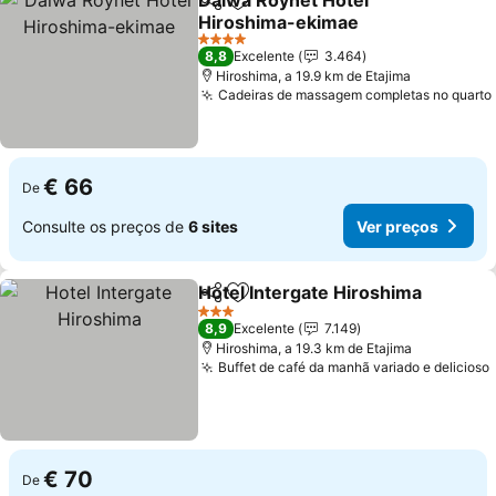
Daiwa Roynet Hotel
Partilhar
Adicionar aos favoritos
Hiroshima-ekimae
4 Estrelas
8,8
Excelente
3.464
Hiroshima, a 19.9 km de Etajima
Cadeiras de massagem completas no quarto
€ 66
De
Consulte os preços de
6 sites
Ver preços
Hotel Intergate Hiroshima
Partilhar
Adicionar aos favoritos
3 Estrelas
8,9
Excelente
7.149
Hiroshima, a 19.3 km de Etajima
Buffet de café da manhã variado e delicioso
€ 70
De