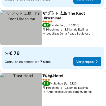
ザ ノット 広島 The Knot
Partilhar
Adicionar aos favoritos
Hiroshima
4 Estrelas
8,7
Excelente
16.905
Hiroshima, a 18.5 km de Etajima
Localização na Peace Boulevard
€ 79
De
Consulte os preços de
7 sites
Ver preços
Trust Hotel
Partilhar
Adicionar aos favoritos
3 Estrelas
8,3
Muito boa
5.120
Hiroshima, a 19.8 km de Etajima
Andares exclusivos para mulheres