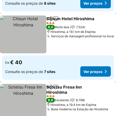
Consulte os preços de
8 sites
Ver preços
Chisun Hotel Hiroshima
Partilhar
Adicionar aos favoritos
3 Estrelas
8,0
Muito boa
7.524
Hiroshima, a 19.1 km de Etajima
Serviços de massagem profissional no local
€ 40
De
Consulte os preços de
7 sites
Ver preços
Sotetsu Fresa Inn
Partilhar
Adicionar aos favoritos
Hiroshima
3 Estrelas
8,6
Excelente
8.768
Hiroshima, a 19.4 km de Etajima
Base moderna na Estação de Hiroshima