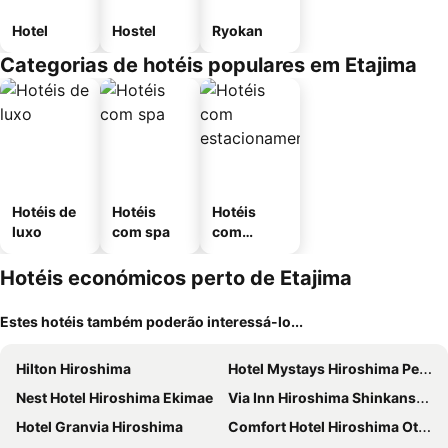
Hotel
Hostel
Ryokan
Categorias de hotéis populares em Etajima
Hotéis de
Hotéis
Hotéis
luxo
com spa
com
estaciona
mento
Hotéis económicos perto de Etajima
Estes hotéis também poderão interessá-lo...
Hilton Hiroshima
Hotel Mystays Hiroshima Peace Park
Nest Hotel Hiroshima Ekimae
Via Inn Hiroshima Shinkansenguchi
Hotel Granvia Hiroshima
Comfort Hotel Hiroshima Otemachi