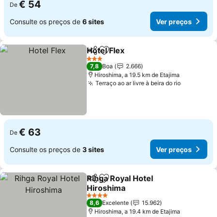
€ 54
De
Consulte os preços de
6 sites
Ver preços
Hotel Flex
Partilhar
Adicionar aos favoritos
3 Estrelas
7,8
Boa
2.666
Hiroshima, a 19.5 km de Etajima
Terraço ao ar livre à beira do rio
€ 63
De
Consulte os preços de
3 sites
Ver preços
Rihga Royal Hotel
Partilhar
Adicionar aos favoritos
Hiroshima
4 Estrelas
8,6
Excelente
15.962
Hiroshima, a 19.4 km de Etajima