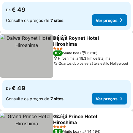
€ 49
De
Consulte os preços de
7 sites
Ver preços
Daiwa Roynet Hotel
Partilhar
Adicionar aos favoritos
Hiroshima
3 Estrelas
8,2
Muito boa
6.616
Hiroshima, a 18.3 km de Etajima
Quartos duplos versáteis estilo Hollywood
€ 49
De
Consulte os preços de
7 sites
Ver preços
Grand Prince Hotel
Partilhar
Adicionar aos favoritos
Hiroshima
4 Estrelas
8,3
Muito boa
14.494