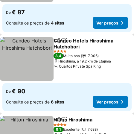
€ 87
De
Consulte os preços de
4 sites
Ver preços
Candeo Hotels Hiroshima
Partilhar
Adicionar aos favoritos
Hatchobori
4 Estrelas
8,4
Muito boa
7.006
Hiroshima, a 19.2 km de Etajima
Quartos Private Spa King
€ 90
De
Consulte os preços de
6 sites
Ver preços
Hilton Hiroshima
Partilhar
Adicionar aos favoritos
4 Estrelas
9,1
Excelente
7.688