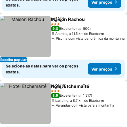
Ver preços
exatos.
Maison Rachou
Partilhar
Adicionar aos favoritos
Ver preços
3 Estrelas
9,0
Excelente
500
Aramits, a 11.5 km de Etxebarre
Piscina com vista panorâmica da montanha
V
Escolha popular
Selecione as datas para ver os preços
Ver preços
exatos.
Hotel Etchemaïté
Partilhar
Adicionar aos favoritos
Ver preç
3 Estrelas
8,9
Excelente
1.517
Larraine, a 8.7 km de Etxebarre
Varandas com vista para a montanha
Ver p