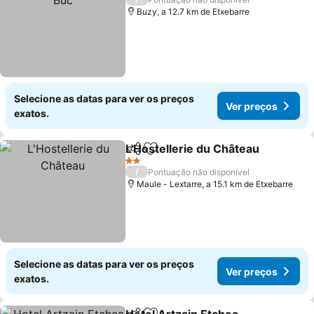
Buzy, a 12.7 km de Etxebarre
Selecione as datas para ver os preços
Ver preços
exatos.
L'Hostellerie du Château
Partilhar
Adicionar aos favoritos
V
2 Estrelas
/
Pontuação não disponível
Maule - Lextarre, a 15.1 km de Etxebarre
Selecione as datas para ver os preços
Ver preços
exatos.