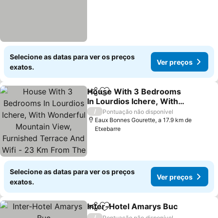
Selecione as datas para ver os preços
Ver preços
exatos.
House With 3 Bedrooms
Partilhar
Adicionar aos favoritos
In Lourdios Ichere, With
Wonderful Mountain
Ver preços
/
Pontuação não disponível
View, Furnished Terrace
Eaux Bonnes Gourette, a 17.9 km de
Etxebarre
And Wifi - 23 Km From
The Slopes
Selecione as datas para ver os preços
Ver preços
exatos.
Inter-Hotel Amarys Buc
Partilhar
Adicionar aos favoritos
Ve
/
Pontuação não disponível