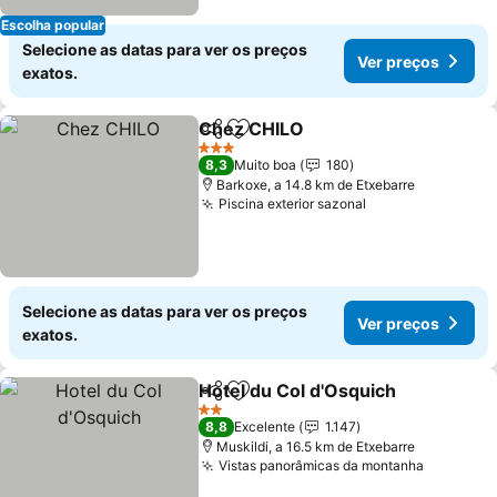
Escolha popular
Selecione as datas para ver os preços
Ver preços
exatos.
Chez CHILO
Partilhar
Adicionar aos favoritos
Ver preços
3 Estrelas
8,3
Muito boa
180
Barkoxe, a 14.8 km de Etxebarre
Piscina exterior sazonal
Ver preços
Selecione as datas para ver os preços
Ver preços
exatos.
Hotel du Col d'Osquich
Partilhar
Adicionar aos favoritos
Ver
2 Estrelas
8,8
Excelente
1.147
Muskildi, a 16.5 km de Etxebarre
Vistas panorâmicas da montanha
Ver preç