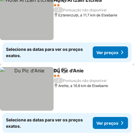
Hotel Artzain Etchea
Partilhar
Adicionar aos favoritos
Ver p
2 Estrelas
/
Pontuação não disponível
Ezterenzubi, a 11.7 km de Etxebarre
Selecione as datas para ver os preços
Ver preços
exatos.
Du Pic d'Anie
Partilhar
Adicionar aos favoritos
Ver preços
2 Estrelas
/
Pontuação não disponível
Arette, a 16.6 km de Etxebarre
Selecione as datas para ver os preços
Ver preços
exatos.