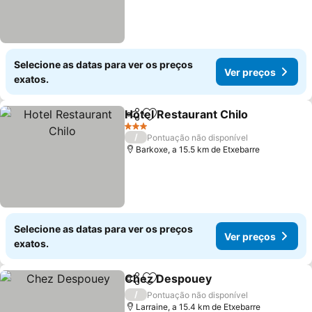
Selecione as datas para ver os preços
Ver preços
exatos.
Hotel Restaurant Chilo
Partilhar
Adicionar aos favoritos
Ver
3 Estrelas
/
Pontuação não disponível
Barkoxe, a 15.5 km de Etxebarre
Selecione as datas para ver os preços
Ver preços
exatos.
Chez Despouey
Partilhar
Adicionar aos favoritos
Ver preço
/
Pontuação não disponível
Larraine, a 15.4 km de Etxebarre