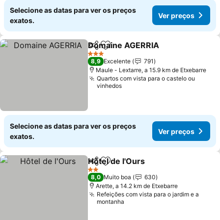
Selecione as datas para ver os preços
Ver preços
exatos.
Domaine AGERRIA
Partilhar
Adicionar aos favoritos
Ver pre
3 Estrelas
8,9
Excelente
791
Maule - Lextarre, a 15.9 km de Etxebarre
Quartos com vista para o castelo ou
vinhedos
Selecione as datas para ver os preços
Ver preços
exatos.
Hôtel de l'Ours
Partilhar
Adicionar aos favoritos
Ver preços
2 Estrelas
8,0
Muito boa
630
Arette, a 14.2 km de Etxebarre
Refeições com vista para o jardim e a
montanha