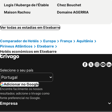
Logis l'Auberge de l'Étable
Chez Bouchet
Maison Rachou
Domaine AGERRIA
Ver todas as estadias em Etxebarre
Comparador de Hotéis
Europa
França
Aquitânia
Pirineus Atlânticos
Etxebarre
Hotéis económicos em Etxebarre
Facebook
Twitter
Insta
Yo
Selecione o seu país
Adicionar no Google
Encontre facilmente os nossos
resultados: adicione o trivago como
fonte preferencial no Google.
Empresa