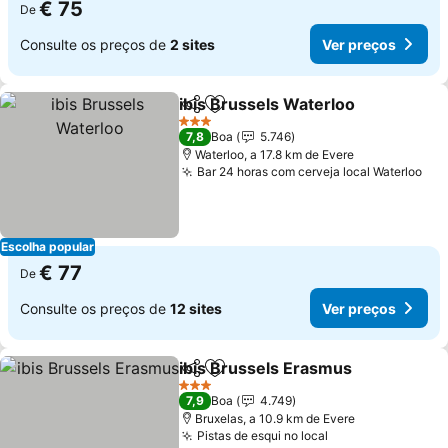
€ 75
De
Consulte os preços de
2 sites
Ver preços
ibis Brussels Waterloo
Partilhar
Adicionar aos favoritos
3 Estrelas
7,8
Boa
5.746
Waterloo, a 17.8 km de Evere
Bar 24 horas com cerveja local Waterloo
Escolha popular
€ 77
De
Consulte os preços de
12 sites
Ver preços
ibis Brussels Erasmus
Partilhar
Adicionar aos favoritos
3 Estrelas
7,9
Boa
4.749
Bruxelas, a 10.9 km de Evere
Pistas de esqui no local