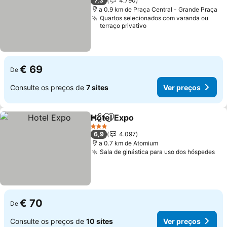
7,3
4.790
a 0.9 km de Praça Central - Grande Praça
Quartos selecionados com varanda ou
terraço privativo
€ 69
De
Consulte os preços de
7 sites
Ver preços
Hotel Expo
Partilhar
Adicionar aos favoritos
3 Estrelas
6,9
4.097
a 0.7 km de Atomium
Sala de ginástica para uso dos hóspedes
€ 70
De
Consulte os preços de
10 sites
Ver preços