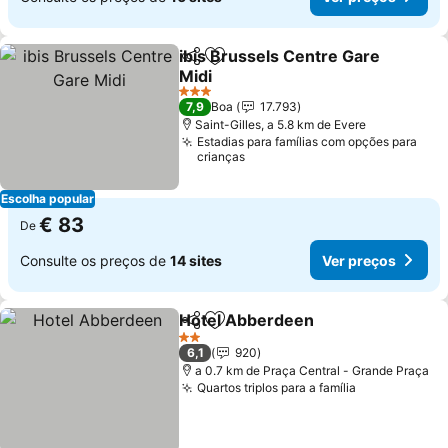
ibis Brussels Centre Gare
Partilhar
Adicionar aos favoritos
Midi
3 Estrelas
7,9
Boa
17.793
Saint-Gilles, a 5.8 km de Evere
Estadias para famílias com opções para
crianças
Escolha popular
€ 83
De
Consulte os preços de
14 sites
Ver preços
Hotel Abberdeen
Partilhar
Adicionar aos favoritos
2 Estrelas
6,1
920
a 0.7 km de Praça Central - Grande Praça
Quartos triplos para a família