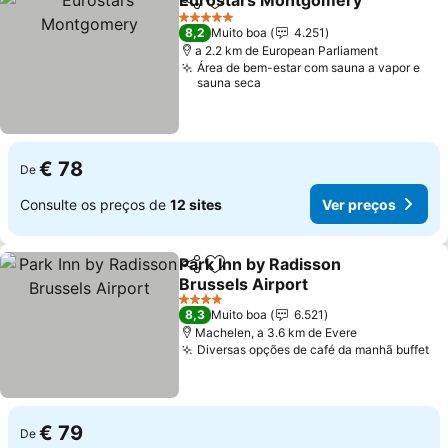
Eurostars Montgomery
Partilhar
Adicionar aos favoritos
5 Estrelas
8,2
Muito boa
4.251
a 2.2 km de European Parliament
Área de bem-estar com sauna a vapor e
sauna seca
€ 78
De
Consulte os preços de
12 sites
Ver preços
Park Inn by Radisson
Partilhar
Adicionar aos favoritos
Brussels Airport
4 Estrelas
8,3
Muito boa
6.521
Machelen, a 3.6 km de Evere
Diversas opções de café da manhã buffet
€ 79
De