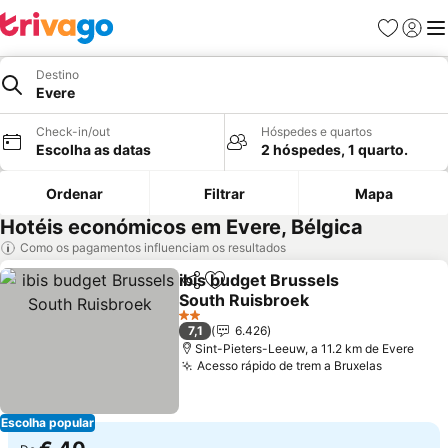
Favoritos
Iniciar
Me
Destino
Evere
Check-in/out
Hóspedes e quartos
Escolha as datas
2 hóspedes, 1 quarto.
Ordenar
Filtrar
Mapa
Hotéis económicos em Evere, Bélgica
Como os pagamentos influenciam os resultados
ibis budget Brussels
Partilhar
Adicionar aos favoritos
South Ruisbroek
2 Estrelas
7,1
6.426
Sint-Pieters-Leeuw, a 11.2 km de Evere
Acesso rápido de trem a Bruxelas
Escolha popular