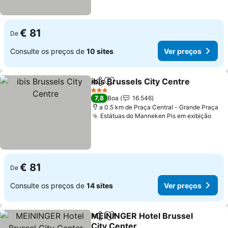
€ 81
De
Consulte os preços de
10 sites
Ver preços
ibis Brussels City Centre
Partilhar
Adicionar aos favoritos
3 Estrelas
7,8
Boa
16.546
a 0.5 km de Praça Central - Grande Praça
Estátuas do Manneken Pis em exibição
€ 81
De
Consulte os preços de
14 sites
Ver preços
MEININGER Hotel Brussel
Partilhar
Adicionar aos favoritos
City Center