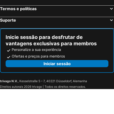
Motel One Brussels
ibis Brussels Centre Châtelain
Termos e políticas
Hilton Brussels Grand Place
Warwick Brussels
ibis Brussels Centre Gare Midi
Hotel Prestige
Suporte
The Helmet Hotel
NH Collection Brussels Grand Sablon
Thon Hotel EU
Holiday Inn Brussels - Schuman By Ihg
Inicie sessão para desfrutar de
Renaissance Brussels Hotel
Sheraton Brussels Airport Hotel
vantagens exclusivas para membros
Hilton Garden Inn Brussels City Centre
Hotel City Center
Personalize a sua experiência
Hotel Brussels Airport
Gresham Belson Hotel Brussels
Ofertas e preços para membros
Hotel La Potinière
Hotel Evergreen
Iniciar sessão
Hotel Bentley
B&B HOTEL Brussels East Woluwe
Funkey
Hotel Albert
trivago N.V.
, Kesselstraße 5 – 7, 40221 Düsseldorf, Alemanha
Hotel Satellite
ibis Brussels Airport
Direitos autorais 2026 trivago | Todos os direitos reservados.
ibis budget Brussels Airport
The Liman Hotel
Hôtel Méribel
Hotel Villa Royale
Hotel Retro
Hotel de Maitre de Vaughan