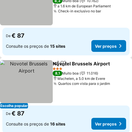
8,3
Muito boa
10.162
a 1.6 km de European Parliament
Check-in exclusivo no bar
€ 87
De
Consulte os preços de
15 sites
Ver preços
Novotel Brussels Airport
Partilhar
Adicionar aos favoritos
3 Estrelas
8,1
Muito boa
11.016
Machelen, a 5.0 km de Evere
Quartos com vista para o jardim
Escolha popular
€ 87
De
Consulte os preços de
16 sites
Ver preços