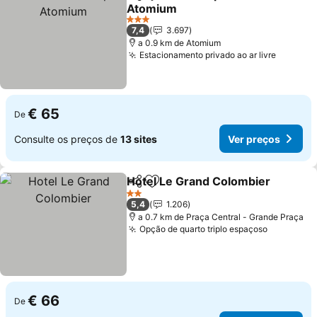
Partilhar
Adicionar aos favoritos
Atomium
3 Estrelas
7,4
3.697
a 0.9 km de Atomium
Estacionamento privado ao ar livre
€ 65
De
Consulte os preços de
13 sites
Ver preços
Hotel Le Grand Colombier
Partilhar
Adicionar aos favoritos
2 Estrelas
5,4
1.206
a 0.7 km de Praça Central - Grande Praça
Opção de quarto triplo espaçoso
€ 66
De