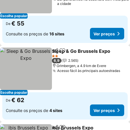
a cidade
Escolha popular
€ 55
De
Consulte os preços de
16 sites
Ver preços
Sleep & Go Brussels Expo
Partilhar
Adicionar aos favoritos
2 Estrelas
6,9
2.565
Grimbergen, a 4.9 km de Evere
Acesso fácil às principais autoestradas
Escolha popular
€ 62
De
Consulte os preços de
4 sites
Ver preços
ibis Brussels Expo