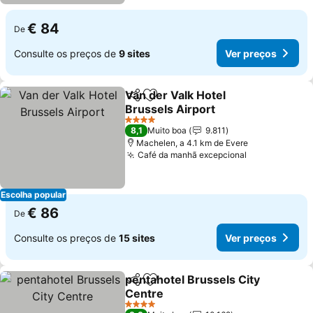
€ 84
De
Consulte os preços de
9 sites
Ver preços
Van der Valk Hotel
Partilhar
Adicionar aos favoritos
Brussels Airport
4 Estrelas
8,1
Muito boa
9.811
Machelen, a 4.1 km de Evere
Café da manhã excepcional
Escolha popular
€ 86
De
Consulte os preços de
15 sites
Ver preços
pentahotel Brussels City
Partilhar
Adicionar aos favoritos
Centre
4 Estrelas