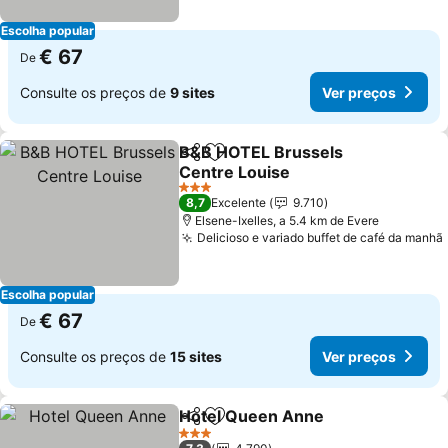
Escolha popular
€ 67
De
Consulte os preços de
9 sites
Ver preços
B&B HOTEL Brussels
Partilhar
Adicionar aos favoritos
Centre Louise
3 Estrelas
8,7
Excelente
9.710
Elsene-Ixelles, a 5.4 km de Evere
Delicioso e variado buffet de café da manhã
Escolha popular
€ 67
De
Consulte os preços de
15 sites
Ver preços
Hotel Queen Anne
Partilhar
Adicionar aos favoritos
3 Estrelas