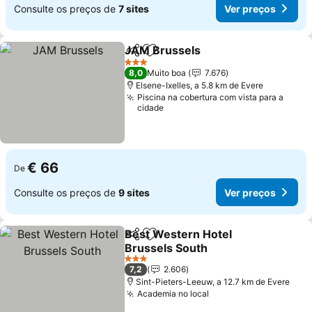
Consulte os preços de
7 sites
Ver preços
JAM Brussels
Partilhar
Adicionar aos favoritos
3 Estrelas
8,0
Muito boa
7.676
Elsene-Ixelles, a 5.8 km de Evere
Piscina na cobertura com vista para a
cidade
€ 66
De
Consulte os preços de
9 sites
Ver preços
Best Western Hotel
Partilhar
Adicionar aos favoritos
Brussels South
3 Estrelas
7,2
2.606
Sint-Pieters-Leeuw, a 12.7 km de Evere
Academia no local