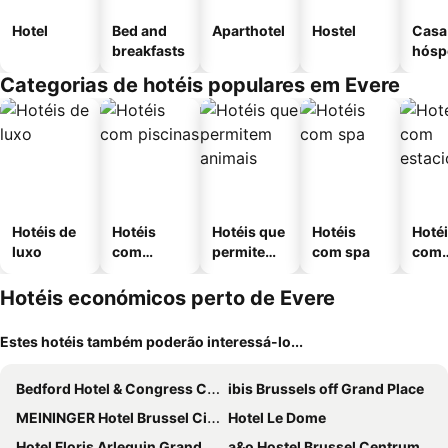
Hotel
Bed and
Aparthotel
Hostel
Casa
breakfasts
hósp
Categorias de hotéis populares em Evere
Hotéis de
Hotéis
Hotéis que
Hotéis
Hoté
luxo
com
permitem
com spa
com
piscinas
animais
esta
ment
Hotéis económicos perto de Evere
Estes hotéis também poderão interessá-lo...
Bedford Hotel & Congress Centre
ibis Brussels off Grand Place
MEININGER Hotel Brussel City Center
Hotel Le Dome
Hotel Floris Arlequin Grand-Place
a&o Hostel Brussel Centrum