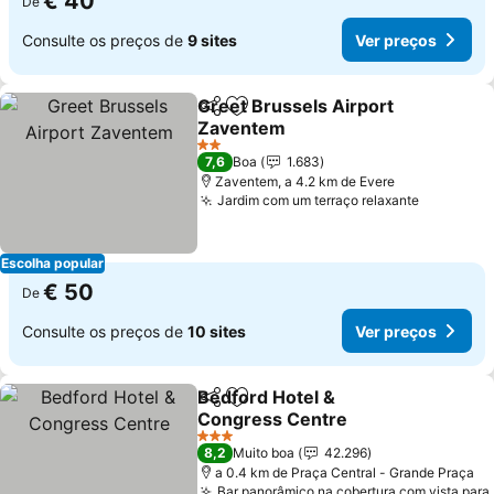
€ 40
De
Consulte os preços de
9 sites
Ver preços
Greet Brussels Airport
Partilhar
Adicionar aos favoritos
Zaventem
2 Estrelas
7,6
Boa
1.683
Zaventem, a 4.2 km de Evere
Jardim com um terraço relaxante
Escolha popular
€ 50
De
Consulte os preços de
10 sites
Ver preços
Bedford Hotel &
Partilhar
Adicionar aos favoritos
Congress Centre
3 Estrelas
8,2
Muito boa
42.296
a 0.4 km de Praça Central - Grande Praça
Bar panorâmico na cobertura com vista para