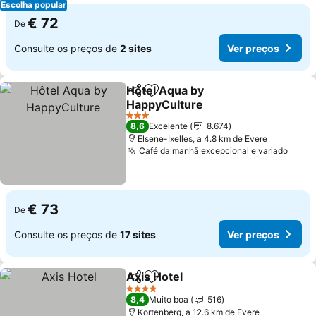
Escolha popular
€ 72
De
Consulte os preços de
2 sites
Ver preços
Hôtel Aqua by
Partilhar
Adicionar aos favoritos
HappyCulture
3 Estrelas
8,6
Excelente
8.674
Elsene-Ixelles, a 4.8 km de Evere
Café da manhã excepcional e variado
€ 73
De
Consulte os preços de
17 sites
Ver preços
Axis Hotel
Partilhar
Adicionar aos favoritos
4 Estrelas
8,4
Muito boa
516
Kortenberg, a 12.6 km de Evere