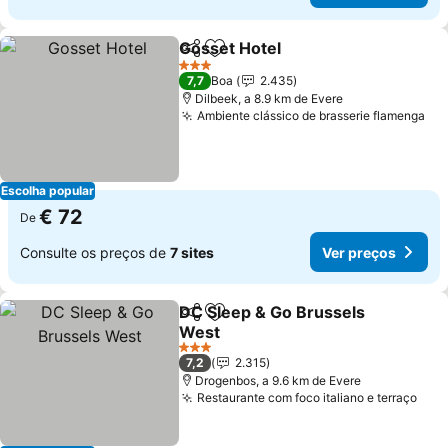
Gosset Hotel
Partilhar
Adicionar aos favoritos
3 Estrelas
7,7
Boa
2.435
Dilbeek, a 8.9 km de Evere
Ambiente clássico de brasserie flamenga
Escolha popular
€ 72
De
Consulte os preços de
7 sites
Ver preços
DC Sleep & Go Brussels
Partilhar
Adicionar aos favoritos
West
3 Estrelas
7,2
2.315
Drogenbos, a 9.6 km de Evere
Restaurante com foco italiano e terraço