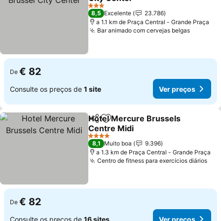
3 Estrelas
8,5
Excelente
23.786
a 1.1 km de Praça Central - Grande Praça
Bar animado com cervejas belgas
€ 82
De
Consulte os preços de
1 site
Ver preços
Hotel Mercure Brussels
Partilhar
Adicionar aos favoritos
Centre Midi
4 Estrelas
8,1
Muito boa
9.396
a 1.3 km de Praça Central - Grande Praça
Centro de fitness para exercícios diários
€ 82
De
Consulte os preços de
16 sites
Ver preços