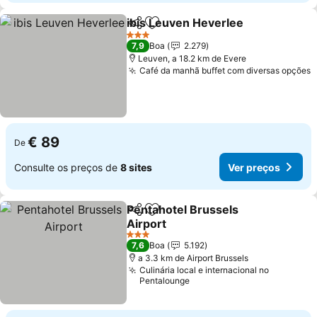
ibis Leuven Heverlee
Partilhar
Adicionar aos favoritos
3 Estrelas
7,9
Boa
2.279
Leuven, a 18.2 km de Evere
Café da manhã buffet com diversas opções
€ 89
De
Consulte os preços de
8 sites
Ver preços
Pentahotel Brussels
Partilhar
Adicionar aos favoritos
Airport
3 Estrelas
7,6
Boa
5.192
a 3.3 km de Airport Brussels
Culinária local e internacional no
Pentalounge