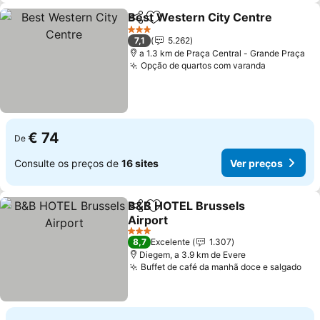
Best Western City Centre
Partilhar
Adicionar aos favoritos
3 Estrelas
7,1
5.262
a 1.3 km de Praça Central - Grande Praça
Opção de quartos com varanda
€ 74
De
Consulte os preços de
16 sites
Ver preços
B&B HOTEL Brussels
Partilhar
Adicionar aos favoritos
Airport
3 Estrelas
8,7
Excelente
1.307
Diegem, a 3.9 km de Evere
Buffet de café da manhã doce e salgado