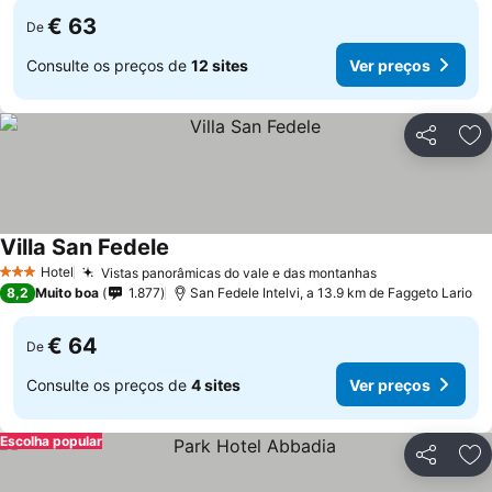
€ 63
De
Consulte os preços de
12 sites
Ver preços
Partilhar
Ad
Villa San Fedele
Hotel
Vistas panorâmicas do vale e das montanhas
3 Estrelas
8,2
Muito boa
1.877
San Fedele Intelvi, a 13.9 km de Faggeto Lario
€ 64
De
Consulte os preços de
4 sites
Ver preços
Escolha popular
Partilhar
Ad