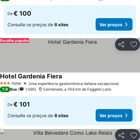
€ 100
De
Consulte os preços de
6 sites
Ver preços
Escolha popular
Partilhar
Ad
Hotel Gardenia Fiera
Hotel
Uma experiência gastronômica italiana excepcional
3 Estrelas
7,9
Boa
1.095
Cermenate, a 19.6 km de Faggeto Lario
€ 101
De
Consulte os preços de
8 sites
Ver preços
Partilhar
Ad