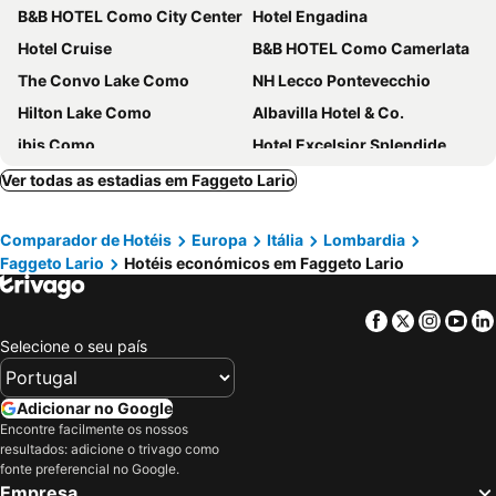
B&B HOTEL Como City Center
Hotel Engadina
Hotel Cruise
B&B HOTEL Como Camerlata
The Convo Lake Como
NH Lecco Pontevecchio
Hilton Lake Como
Albavilla Hotel & Co.
ibis Como
Hotel Excelsior Splendide
Villa d'Este
Hotel Barchetta Excelsior
Ver todas as estadias em Faggeto Lario
B&B HOTEL Como Baradello
Hotel Metropole Suisse
Comparador de Hotéis
Europa
Itália
Lombardia
Hotel Rossovino Como
Hotel Bellagio
Faggeto Lario
Hotéis económicos em Faggeto Lario
Sheraton Lake Como Hotel
Albergo Firenze
Albergo Ristorante La Palma
Hotel Fioroni
Facebook
Twitter
Insta
Yo
Hotel Campione
Hotel Como
Selecione o seu país
Park Hotel Meuble
Just Hotel Lomazzo Fiera
Hotel Griso Collection
Hotel Garni Corona
Adicionar no Google
Encontre facilmente os nossos
Il Portichetto
Hotel Il Loggiato Dei Serviti
resultados: adicione o trivago como
Hotel Il Perlo
Hotel Corte Santa Libera
fonte preferencial no Google.
Empresa