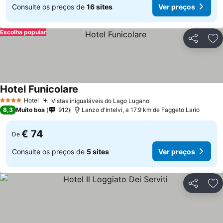
Consulte os preços de
16 sites
Ver preços
Escolha popular
Partilhar
Ad
Hotel Funicolare
Hotel
Vistas inigualáveis do Lago Lugano
4 Estrelas
8,3
Muito boa
912
Lanzo d'Intelvi, a 17.9 km de Faggeto Lario
€ 74
De
Consulte os preços de
5 sites
Ver preços
Partilhar
Ad