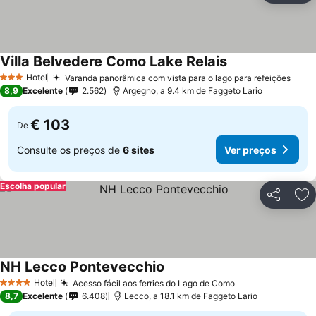
Villa Belvedere Como Lake Relais
Hotel
Varanda panorâmica com vista para o lago para refeições
3 Estrelas
8,9
Excelente
2.562
Argegno, a 9.4 km de Faggeto Lario
€ 103
De
Consulte os preços de
6 sites
Ver preços
Escolha popular
Partilhar
Ad
NH Lecco Pontevecchio
Hotel
Acesso fácil aos ferries do Lago de Como
4 Estrelas
8,7
Excelente
6.408
Lecco, a 18.1 km de Faggeto Lario