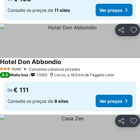
Consulte os preços de
11 sites
Ver preços
Partilhar
Ad
Hotel Don Abbondio
Hotel
Concertos clássicos privados
3 Estrelas
8,0
Muito boa
1.062
Lecco, a 18.6 km de Faggeto Lario
€ 111
De
Consulte os preços de
8 sites
Ver preços
Partilhar
Ad