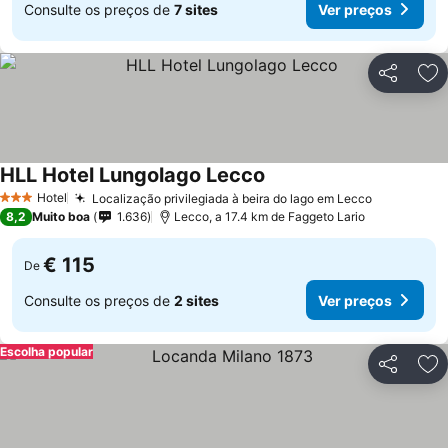
Consulte os preços de
7 sites
Ver preços
Partilhar
Ad
HLL Hotel Lungolago Lecco
Hotel
Localização privilegiada à beira do lago em Lecco
3 Estrelas
8,2
Muito boa
1.636
Lecco, a 17.4 km de Faggeto Lario
€ 115
De
Consulte os preços de
2 sites
Ver preços
Escolha popular
Partilhar
Ad