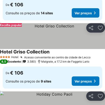
€ 106
De
Consulte os preços de
14 sites
Ver preços
Escolha popular
Partilhar
Ad
Hotel Griso Collection
Hotel
Acesso conveniente ao centro da cidade de Lecco
4 Estrelas
8,5
Excelente
3.580
Malgrate, a 17.2 km de Faggeto Lario
€ 106
De
Consulte os preços de
9 sites
Ver preços
Partilhar
Ad