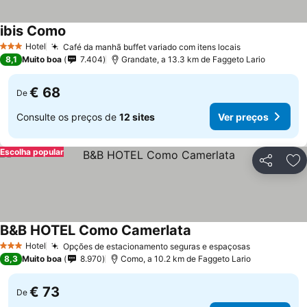
ibis Como
Hotel
Café da manhã buffet variado com itens locais
3 Estrelas
8,1
Muito boa
7.404
Grandate, a 13.3 km de Faggeto Lario
€ 68
De
Consulte os preços de
12 sites
Ver preços
Escolha popular
Partilhar
Ad
B&B HOTEL Como Camerlata
Hotel
Opções de estacionamento seguras e espaçosas
3 Estrelas
8,3
Muito boa
8.970
Como, a 10.2 km de Faggeto Lario
€ 73
De