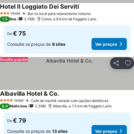
Hotel Il Loggiato Dei Serviti
Hotel
Bar no local para relaxamento noturno
3 Estrelas
7,5
Boa
2.768
Como, a 8.6 km de Faggeto Lario
€ 75
De
Consulte os preços de
8 sites
Ver preços
Escolha popular
Partilhar
Ad
Albavilla Hotel & Co.
Hotel
Café da manhã variado com opções dietéticas
4 Estrelas
8,0
Muito boa
2.398
Albavilla, a 7.5 km de Faggeto Lario
€ 79
De
Consulte os preços de
13 sites
Ver preços