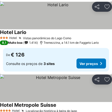
Partilhar
Ad
Hotel Lario
Hotel
Vistas panorâmicas do Lago Como
3 Estrelas
8,1
Muito boa
1.414
Tremezzina, a 14.1 km de Faggeto Lario
€ 126
De
Consulte os preços de
3 sites
Ver preços
Partilhar
Ad
Hotel Metropole Suisse
Hotel
Localização histórica à beira do lago