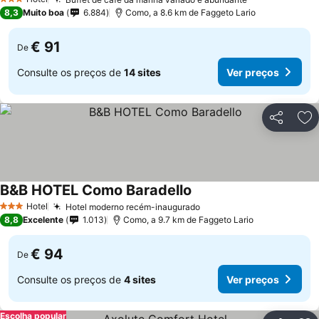
3 Estrelas
8,3
Muito boa
6.884
Como, a 8.6 km de Faggeto Lario
€ 91
De
Consulte os preços de
14 sites
Ver preços
Partilhar
Ad
B&B HOTEL Como Baradello
Hotel
Hotel moderno recém-inaugurado
3 Estrelas
8,8
Excelente
1.013
Como, a 9.7 km de Faggeto Lario
€ 94
De
Consulte os preços de
4 sites
Ver preços
Escolha popular