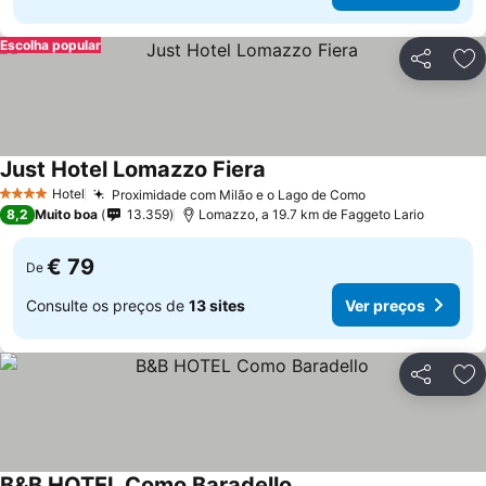
Escolha popular
Partilhar
Ad
Just Hotel Lomazzo Fiera
Hotel
Proximidade com Milão e o Lago de Como
4 Estrelas
8,2
Muito boa
13.359
Lomazzo, a 19.7 km de Faggeto Lario
€ 79
De
Consulte os preços de
13 sites
Ver preços
Partilhar
Ad
B&B HOTEL Como Baradello