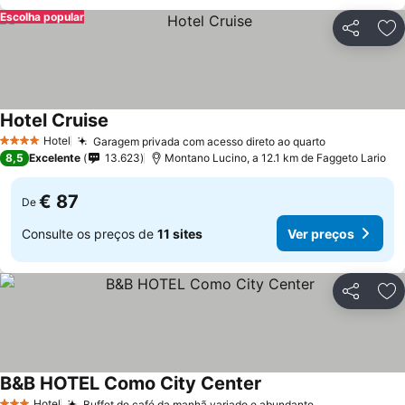
Escolha popular
Partilhar
Ad
Hotel Cruise
Hotel
Garagem privada com acesso direto ao quarto
4 Estrelas
8,5
Excelente
13.623
Montano Lucino, a 12.1 km de Faggeto Lario
€ 87
De
Consulte os preços de
11 sites
Ver preços
Partilhar
Ad
B&B HOTEL Como City Center
Hotel
Buffet de café da manhã variado e abundante