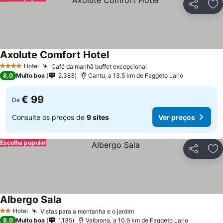
Partilhar
Ad
Axolute Comfort Hotel
Hotel
Café da manhã buffet excepcional
4 Estrelas
8,0
Muito boa
2.383
Cantu, a 13.5 km de Faggeto Lario
€ 99
De
Consulte os preços de
9 sites
Ver preços
Escolha popular
Partilhar
Ad
Albergo Sala
Hotel
Vistas para a montanha e o jardim
2 Estrelas
8,0
Muito boa
1.135
Valbrona, a 10.9 km de Faggeto Lario