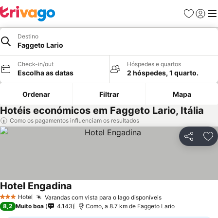
Favoritos
Iniciar
Me
Destino
Faggeto Lario
Check-in/out
Hóspedes e quartos
Escolha as datas
2 hóspedes, 1 quarto.
Ordenar
Filtrar
Mapa
Hotéis económicos em Faggeto Lario, Itália
Como os pagamentos influenciam os resultados
Partilhar
Ad
Hotel Engadina
Hotel
Varandas com vista para o lago disponíveis
3 Estrelas
8,2
Muito boa
4.143
Como, a 8.7 km de Faggeto Lario