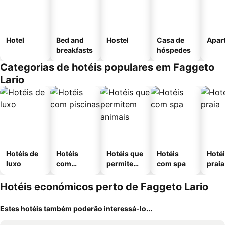
Hotel
Bed and
Hostel
Casa de
Apar
breakfasts
hóspedes
Categorias de hotéis populares em Faggeto
Lario
Hotéis de
Hotéis
Hotéis que
Hotéis
Hotéi
luxo
com
permitem
com spa
praia
piscinas
animais
Hotéis económicos perto de Faggeto Lario
Estes hotéis também poderão interessá-lo...