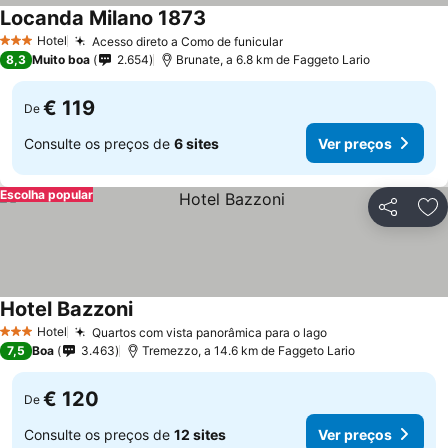
Locanda Milano 1873
Hotel
Acesso direto a Como de funicular
3 Estrelas
8,3
Muito boa
2.654
Brunate, a 6.8 km de Faggeto Lario
€ 119
De
Consulte os preços de
6 sites
Ver preços
Escolha popular
Partilhar
Ad
Hotel Bazzoni
Hotel
Quartos com vista panorâmica para o lago
3 Estrelas
7,5
Boa
3.463
Tremezzo, a 14.6 km de Faggeto Lario
€ 120
De
Consulte os preços de
12 sites
Ver preços