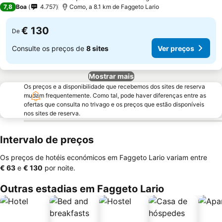
4 Estrelas
7,8
Boa
4.757
Como, a 8.1 km de Faggeto Lario
€ 130
De
Consulte os preços de
8 sites
Ver preços
Mostrar mais
Os preços e a disponibilidade que recebemos dos sites de reserva
mudam frequentemente. Como tal, pode haver diferenças entre as
ofertas que consulta no trivago e os preços que estão disponíveis
nos sites de reserva.
Intervalo de preços
Os preços de hotéis económicos em Faggeto Lario variam entre
‎€ 63
e
‎€ 130
por noite.
Outras estadias em Faggeto Lario