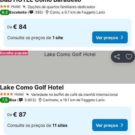
Hotel
Opções de quartos familiares dedicados
3 Estrelas
9,2
Excelente
385
Como, a 9.7 km de Faggeto Lario
€ 84
De
Consulte os preços de
1 site
Ver preços
Escolha popular
Partilhar
Ad
Lake Como Golf Hotel
Hotel
Variedade no buffet de café da manhã internacional
4 Estrelas
7,5
Boa
3.603
Carimate, a 16.1 km de Faggeto Lario
€ 87
De
Consulte os preços de
11 sites
Ver preços