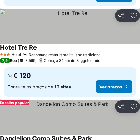
Partilhar
Ad
Hotel Tre Re
Hotel
Renomado restaurante italiano tradicional
3 Estrelas
7,9
Boa
3.599
Como, a 8.1 km de Faggeto Lario
€ 120
De
Consulte os preços de
10 sites
Ver preços
Escolha popular
Partilhar
Ad
Dandelion Como Suites & Park