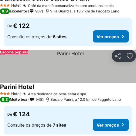
Hotel
Café da manhã personalizado com produtos locais
3 Estrelas
8,9
Excelente
907
Villa Guardia, a 13.7 km de Faggeto Lario
€ 122
De
Consulte os preços de
6 sites
Ver preços
Escolha popular
Partilhar
Ad
Parini Hotel
Hotel
Área dedicada de bem-estar e spa
3 Estrelas
8,3
Muito boa
948
Bosisio Parini, a 12.0 km de Faggeto Lario
€ 124
De
Consulte os preços de
7 sites
Ver preços