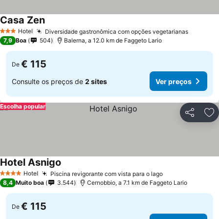
Casa Zen
Hotel
Diversidade gastronômica com opções vegetarianas
3 Estrelas
7,9
Boa
504
Balerna, a 12.0 km de Faggeto Lario
€ 115
De
Consulte os preços de
2 sites
Ver preços
Escolha popular
Partilhar
Ad
Hotel Asnigo
Hotel
Piscina revigorante com vista para o lago
4 Estrelas
8,4
Muito boa
3.544
Cernobbio, a 7.1 km de Faggeto Lario
€ 115
De