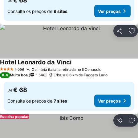
€ 68
De
Consulte os preços de
9 sites
Ver preços
Partilhar
Ad
Hotel Leonardo da Vinci
Hotel
Culinária italiana refinada no Il Cenacolo
4 Estrelas
8,4
Muito boa
1.548
Erba, a 8.6 km de Faggeto Lario
€ 68
De
Consulte os preços de
7 sites
Ver preços
Escolha popular
Partilhar
Ad