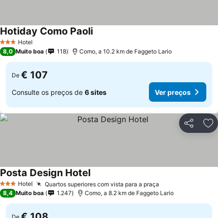
Hotiday Como Paoli
Hotel
3 Estrelas
8,0
Muito boa
118
Como, a 10.2 km de Faggeto Lario
€ 107
De
Consulte os preços de
6 sites
Ver preços
Partilhar
Ad
Posta Design Hotel
Hotel
Quartos superiores com vista para a praça
3 Estrelas
8,4
Muito boa
1.247
Como, a 8.2 km de Faggeto Lario
€ 108
De