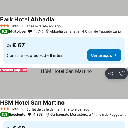
Park Hotel Abbadia
Hotel
Acesso direto ao lago
3 Estrelas
8,2
Muito boa
4.174
Abbadia Lariana, a 14.0 km de Faggeto Lario
€ 67
De
Consulte os preços de
6 sites
Ver preços
Escolha popular
Partilhar
Ad
HSM Hotel San Martino
Hotel
Buffet de café da manhã farto e variado
3 Estrelas
8,8
Excelente
4.368
Garbagnate Monastero, a 14.1 km de Faggeto Lario