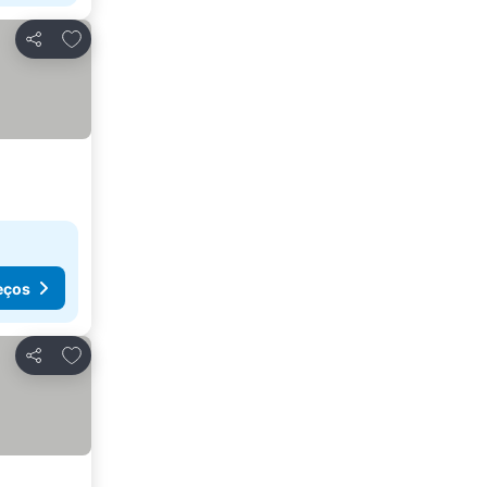
Adicionar aos favoritos
Partilhar
eços
Adicionar aos favoritos
Partilhar