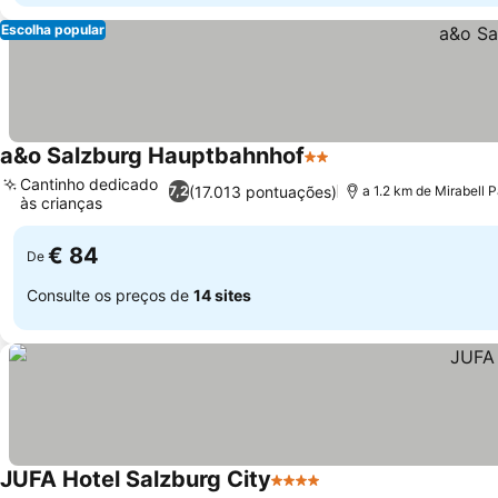
Escolha popular
a&o Salzburg Hauptbahnhof
2 Estrelas
Cantinho dedicado
(17.013 pontuações)
7,2
a 1.2 km de Mirabell 
às crianças
€ 84
De
Consulte os preços de
14 sites
JUFA Hotel Salzburg City
4 Estrelas