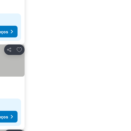
eços
Adicionar aos favoritos
Partilhar
eços