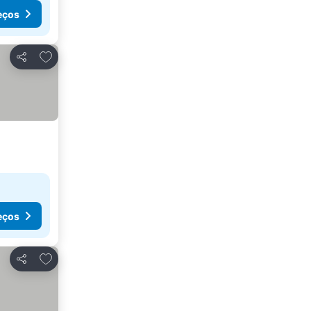
eços
Adicionar aos favoritos
Partilhar
eços
Adicionar aos favoritos
Partilhar