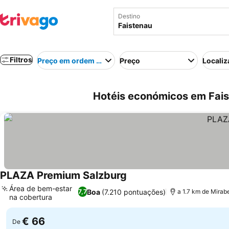
Destino
Filtros
Preço em ordem crescente
Preço
Localiz
Hotéis económicos em Fais
PLAZA Premium Salzburg
Área de bem-estar
Boa
(7.210 pontuações)
7,7
a 1.7 km de Mirab
na cobertura
€ 66
De