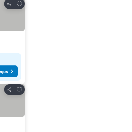
Adicionar aos favoritos
Partilhar
eços
Adicionar aos favoritos
Partilhar