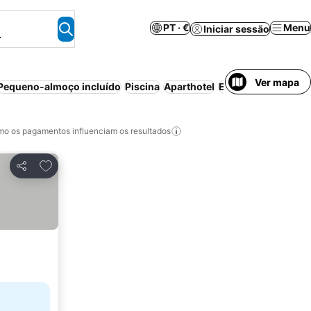
PT · €
Menu
Iniciar sessão
.
Ver mapa
Pequeno-almoço incluído
Piscina
Aparthotel
Estacionamento
M
o os pagamentos influenciam os resultados
Adicionar aos favoritos
Partilhar