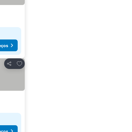
eços
Adicionar aos favoritos
Partilhar
eços