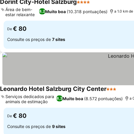
Dorint City-Hotel Salzburg
4 Estrelas
Área de bem-
Muito boa
(10.318 pontuações)
8,2
a 1.0 km de
estar relaxante
€ 80
De
Consulte os preços de
7 sites
Leonardo Hotel Salzburg City Center
3 Estrelas
Serviços dedicados para
Muito boa
(8.572 pontuações)
8,3
a 
animais de estimação
€ 80
De
Consulte os preços de
9 sites