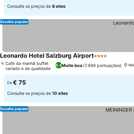
Consulte os preços de
8 sites
Escolha popular
Leonardo Hotel Salzburg Airport
4 Estrelas
Café da manhã buffet
Muito boa
(7.499 pontuações)
8,4
Wal
variado e de qualidade
€ 75
De
Consulte os preços de
10 sites
Escolha popular