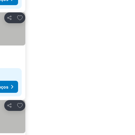
Adicionar aos favoritos
Partilhar
eços
Adicionar aos favoritos
Partilhar