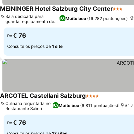
MEININGER Hotel Salzburg City Center
3 Estrela
Sala dedicada para
Muito boa
(16.282 pontuações)
8,0
guardar equipamento de
esqui
€ 76
De
Consulte os preços de
1 site
ARCOTEL Castellani Salzburg
4 Estrelas
Culinária requintada no
Muito boa
(6.811 pontuações)
8,2
a 1.3
Restaurante Salieri
€ 76
De
Consulte os preços de
17 sites