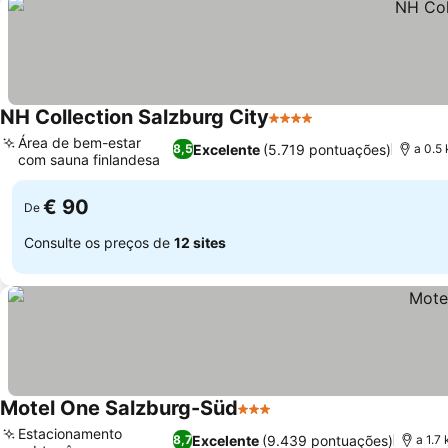
NH Collection Salzburg City
4 Estrelas
Área de bem-estar
Excelente
(5.719 pontuações)
8,5
a 0.5
com sauna finlandesa
€ 90
De
Consulte os preços de
12 sites
Motel One Salzburg-Süd
3 Estrelas
Estacionamento
Excelente
(9.439 pontuações)
8,7
a 1.7