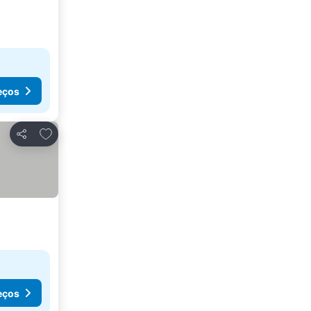
eços
Adicionar aos favoritos
Partilhar
eços