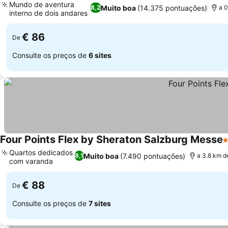
Mundo de aventura
Muito boa
(14.375 pontuações)
8,2
a 0
interno de dois andares
€ 86
De
Consulte os preços de
6 sites
Four Points Flex by Sheraton Salzburg Messe
3
Quartos dedicados
Muito boa
(7.490 pontuações)
8,1
a 3.8 km d
com varanda
€ 88
De
Consulte os preços de
7 sites