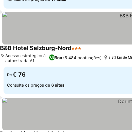
B&B Hotel Salzburg-Nord
3 Estrelas
Acesso estratégico à
Boa
(5.484 pontuações)
7,8
a 3.1 km de Mi
autoestrada A1
€ 76
De
Consulte os preços de
6 sites