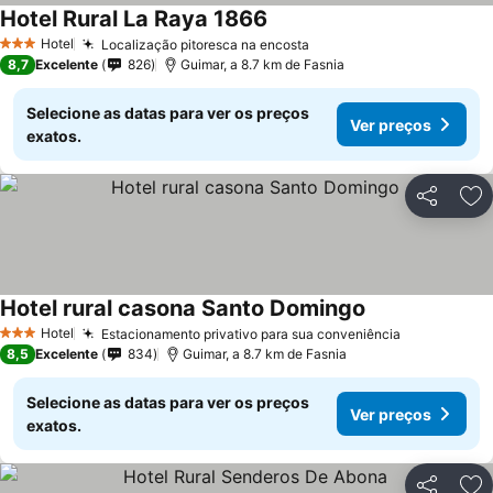
Hotel Rural La Raya 1866
Hotel
Localização pitoresca na encosta
3 Estrelas
8,7
Excelente
826
Guimar, a 8.7 km de Fasnia
Selecione as datas para ver os preços
Ver preços
exatos.
Partilhar
Ad
Hotel rural casona Santo Domingo
Hotel
Estacionamento privativo para sua conveniência
3 Estrelas
8,5
Excelente
834
Guimar, a 8.7 km de Fasnia
Selecione as datas para ver os preços
Ver preços
exatos.