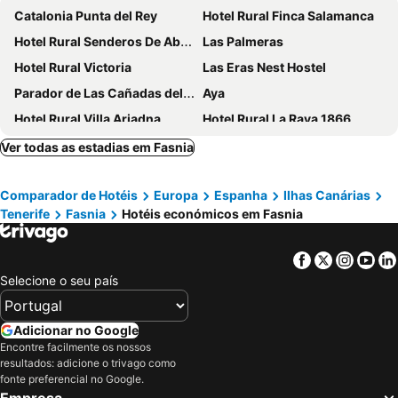
Catalonia Punta del Rey
Hotel Rural Finca Salamanca
Hotel Rural Senderos De Abona
Las Palmeras
Hotel Rural Victoria
Las Eras Nest Hostel
Parador de Las Cañadas del Teide
Aya
Hotel Rural Villa Ariadna
Hotel Rural La Raya 1866
Hotel rural casona Santo Domingo
Villa La Perla
Ver todas as estadias em Fasnia
Hotel Jardin Secreto
Pension Silene Orotava
Comparador de Hotéis
Europa
Espanha
Ilhas Canárias
Tenerife
Fasnia
Hotéis económicos em Fasnia
Facebook
Twitter
Insta
Yo
Selecione o seu país
Adicionar no Google
Encontre facilmente os nossos
resultados: adicione o trivago como
fonte preferencial no Google.
Empresa