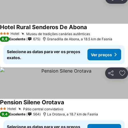
Partilhar
Ad
Hotel Rural Senderos De Abona
Hotel
Museu de tradições canárias autênticas
3 Estrelas
8,8
Excelente
675
Granadilla de Abona, a 18.5 km de Fasnia
Selecione as datas para ver os preços
Ver preços
exatos.
Partilhar
Ad
Pension Silene Orotava
Hotel
Pátio central convidativo
2 Estrelas
9,4
Excelente
564
La Orotava, a 18.7 km de Fasnia
Selecione as datas para ver os preços