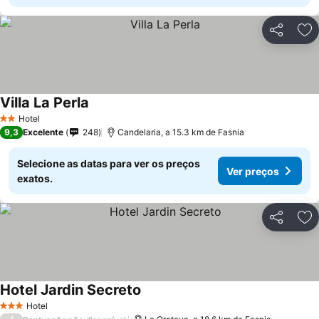
Partilhar
Ad
Villa La Perla
Hotel
2 Estrelas
9,3
Excelente
248
Candelaria, a 15.3 km de Fasnia
Selecione as datas para ver os preços
Ver preços
exatos.
Partilhar
Ad
Hotel Jardin Secreto
Hotel
3 Estrelas