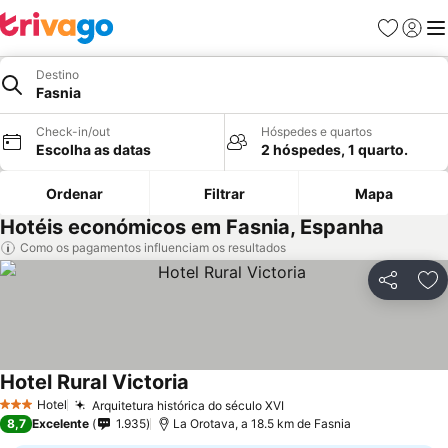
Favoritos
Iniciar
Me
Destino
Fasnia
Check-in/out
Hóspedes e quartos
Escolha as datas
2 hóspedes, 1 quarto.
Ordenar
Filtrar
Mapa
Hotéis económicos em Fasnia, Espanha
Como os pagamentos influenciam os resultados
Partilhar
Ad
Hotel Rural Victoria
Hotel
Arquitetura histórica do século XVI
3 Estrelas
8,7
Excelente
1.935
La Orotava, a 18.5 km de Fasnia