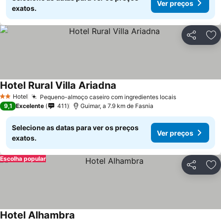
Ver preços
exatos.
Partilhar
Ad
Hotel Rural Villa Ariadna
Hotel
Pequeno-almoço caseiro com ingredientes locais
2 Estrelas
9,1
Excelente
411
Guimar, a 7.9 km de Fasnia
Selecione as datas para ver os preços
Ver preços
exatos.
Escolha popular
Partilhar
Ad
Hotel Alhambra