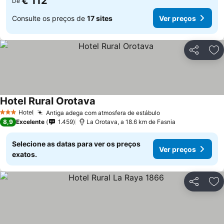
€ 112
De
Consulte os preços de
17 sites
Ver preços
Partilhar
Ad
Hotel Rural Orotava
Hotel
Antiga adega com atmosfera de estábulo
3 Estrelas
8,9
Excelente
1.459
La Orotava, a 18.6 km de Fasnia
Selecione as datas para ver os preços
Ver preços
exatos.
Partilhar
Ad