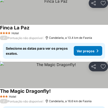
Partilhar
Ad
Finca La Paz
Hotel
4 Estrelas
/
Candelaria, a 13.4 km de Fasnia
Pontuação não disponível
Selecione as datas para ver os preços
Ver preços
exatos.
Partilhar
Ad
The Magic Dragonfly!
Hotel
3 Estrelas
/
Candelaria, a 16.6 km de Fasnia
Pontuação não disponível