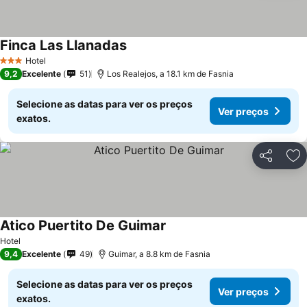
Finca Las Llanadas
Hotel
3 Estrelas
9,2
Excelente
51
Los Realejos, a 18.1 km de Fasnia
Selecione as datas para ver os preços
Ver preços
exatos.
Partilhar
Ad
Atico Puertito De Guimar
Hotel
9,4
Excelente
49
Guimar, a 8.8 km de Fasnia
Selecione as datas para ver os preços
Ver preços
exatos.