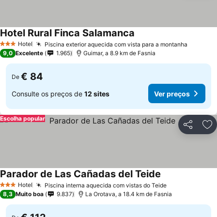
Hotel Rural Finca Salamanca
Hotel
Piscina exterior aquecida com vista para a montanha
3 Estrelas
9,0
Excelente
1.965
Guimar, a 8.9 km de Fasnia
€ 84
De
Consulte os preços de
12 sites
Ver preços
Escolha popular
Partilhar
Ad
Parador de Las Cañadas del Teide
Hotel
Piscina interna aquecida com vistas do Teide
3 Estrelas
8,3
Muito boa
9.837
La Orotava, a 18.4 km de Fasnia