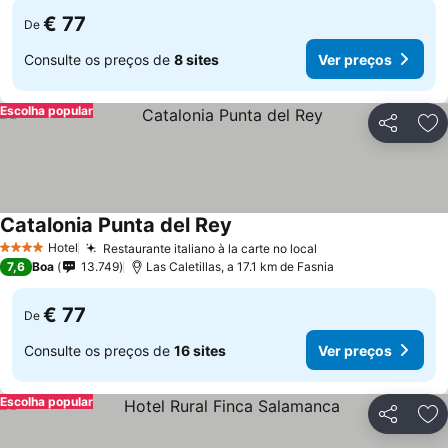
€ 77
De
Consulte os preços de
8 sites
Ver preços
Escolha popular
Partilhar
Ad
Catalonia Punta del Rey
Hotel
Restaurante italiano à la carte no local
4 Estrelas
7,6
Boa
13.749
Las Caletillas, a 17.1 km de Fasnia
€ 77
De
Consulte os preços de
16 sites
Ver preços
Escolha popular
Partilhar
Ad