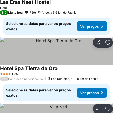
Las Eras Nest Hostel
Hotel
8,2
Muito boa
759
Arico, a 5.6 km de Fasnia
Selecione as datas para ver os preços
Ver preços
exatos.
Partilhar
Ad
Hotel Spa Tierra de Oro
Hotel
4 Estrelas
/
Los Realejos, a 19.9 km de Fasnia
Pontuação não disponível
Selecione as datas para ver os preços
Ver preços
exatos.
Partilhar
Ad