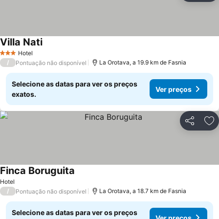
Villa Nati
Hotel
3 Estrelas
/
La Orotava, a 19.9 km de Fasnia
Pontuação não disponível
Selecione as datas para ver os preços
Ver preços
exatos.
Partilhar
Ad
Finca Boruguita
Hotel
/
La Orotava, a 18.7 km de Fasnia
Pontuação não disponível
Selecione as datas para ver os preços
Ver preços