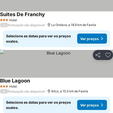
Suites De Franchy
Hotel
3 Estrelas
/
La Orotava, a 18.9 km de Fasnia
Pontuação não disponível
Selecione as datas para ver os preços
Ver preços
exatos.
Partilhar
Ad
Blue Lagoon
Hotel
3 Estrelas
/
Arico, a 15.3 km de Fasnia
Pontuação não disponível
Selecione as datas para ver os preços
Ver preços
exatos.