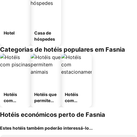
Hotel
Casa de
hóspedes
Categorias de hotéis populares em Fasnia
Hotéis
Hotéis que
Hotéis
com
permitem
com
piscinas
animais
estaciona
mento
Hotéis económicos perto de Fasnia
Estes hotéis também poderão interessá-lo...