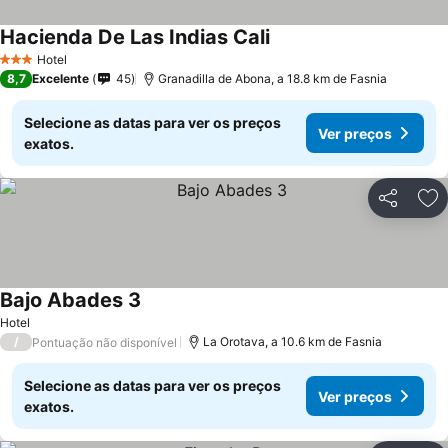
Hacienda De Las Indias Cali
Hotel
3 Estrelas
8,7
Excelente
45
Granadilla de Abona, a 18.8 km de Fasnia
Selecione as datas para ver os preços
Ver preços
exatos.
Partilhar
Ad
Bajo Abades 3
Hotel
/
La Orotava, a 10.6 km de Fasnia
Pontuação não disponível
Selecione as datas para ver os preços
Ver preços
exatos.