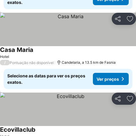
exatos.
Partilhar
Ad
Casa Maria
Hotel
/
Candelaria, a 13.5 km de Fasnia
Pontuação não disponível
Selecione as datas para ver os preços
Ver preços
exatos.
Partilhar
Ad
Ecovillaclub