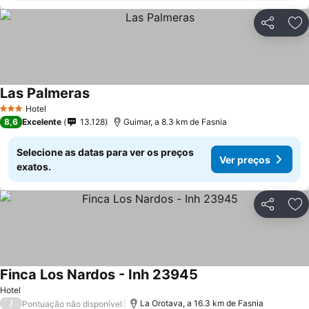
Partilhar
Ad
Las Palmeras
Hotel
3 Estrelas
8,6
Excelente
13.128
Guimar, a 8.3 km de Fasnia
Selecione as datas para ver os preços
Ver preços
exatos.
Partilhar
Ad
Finca Los Nardos - Inh 23945
Hotel
/
La Orotava, a 16.3 km de Fasnia
Pontuação não disponível