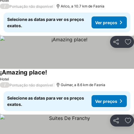
Hotel
/
Arico, a 10.7 km de Fasnia
Pontuação não disponível
Selecione as datas para ver os preços
Ver preços
exatos.
Partilhar
Ad
¡Amazing place!
Hotel
/
Guimar, a 8.6 km de Fasnia
Pontuação não disponível
Selecione as datas para ver os preços
Ver preços
exatos.
Partilhar
Ad