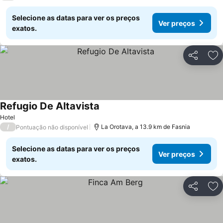
Selecione as datas para ver os preços
Ver preços
exatos.
Partilhar
Ad
Refugio De Altavista
Hotel
/
La Orotava, a 13.9 km de Fasnia
Pontuação não disponível
Selecione as datas para ver os preços
Ver preços
exatos.
Partilhar
Ad