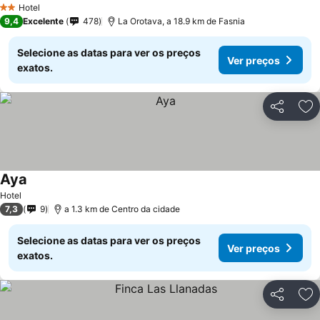
Hotel
2 Estrelas
9,4
Excelente
478
La Orotava, a 18.9 km de Fasnia
Selecione as datas para ver os preços
Ver preços
exatos.
Partilhar
Ad
Aya
Hotel
7,3
9
a 1.3 km de Centro da cidade
Selecione as datas para ver os preços
Ver preços
exatos.
Partilhar
Ad