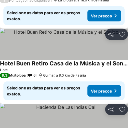
/
La Orotava, a 18.6 km de Fasnia
Pontuação não disponível
Selecione as datas para ver os preços
Ver preços
exatos.
Partilhar
Ad
Hotel Buen Retiro Casa de la Música y el Sonido
Hotel
8,3
Muito boa
6
Guimar, a 9.0 km de Fasnia
Selecione as datas para ver os preços
Ver preços
exatos.
Partilhar
Ad