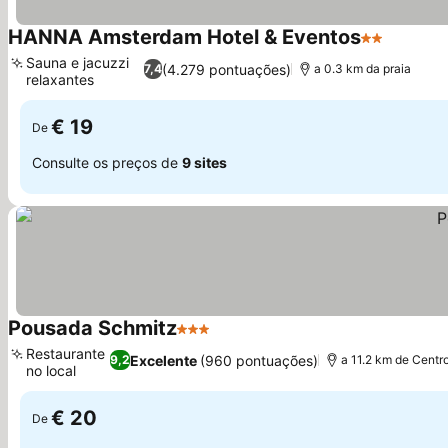
HANNA Amsterdam Hotel & Eventos
2 Estrelas
Ver pre
Sauna e jacuzzi
(4.279 pontuações)
7,4
a 0.3 km da praia
relaxantes
Ver preços
€ 19
De
Consulte os preços de
9 sites
Pousada Schmitz
3 Estrelas
Ver preços
Restaurante
Excelente
(960 pontuações)
9,2
a 11.2 km de Centr
no local
Ver preços
€ 20
De