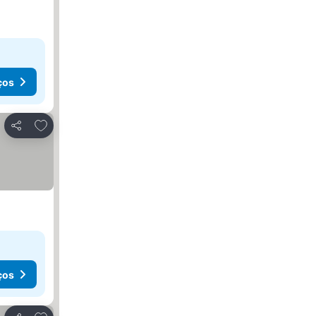
ços
Adicionar aos favoritos
Partilhar
ços