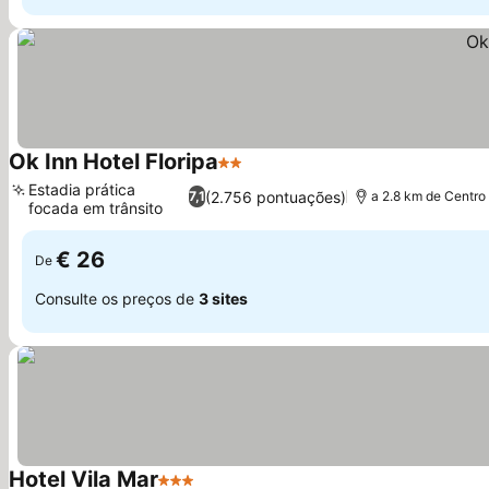
Ok Inn Hotel Floripa
2 Estrelas
Ver preços
Estadia prática
(2.756 pontuações)
7,1
a 2.8 km de Centro
focada em trânsito
Ver preços
€ 26
De
Consulte os preços de
3 sites
Hotel Vila Mar