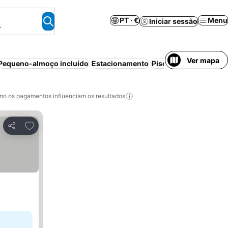
PT · €
Menu
Iniciar sessão
.
Ver mapa
Pequeno-almoço incluído
Estacionamento
Piscina
Praia
Apartho
o os pagamentos influenciam os resultados
Adicionar aos favoritos
Partilhar