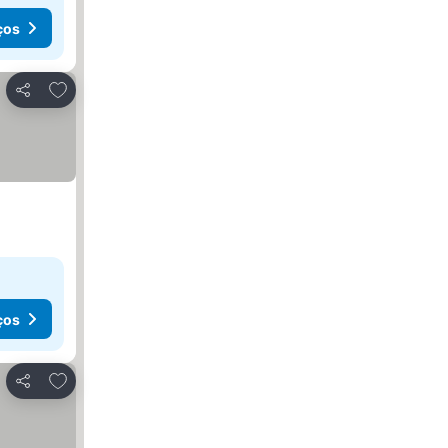
ços
Adicionar aos favoritos
Partilhar
ços
Adicionar aos favoritos
Partilhar