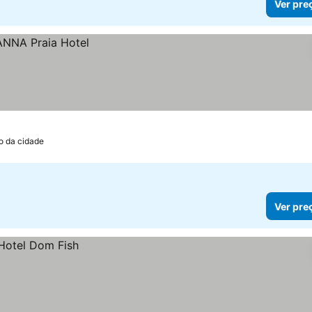
Ver pre
o da cidade
Ver pre