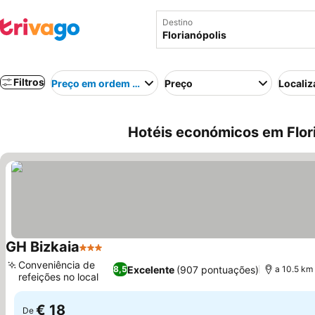
Destino
Filtros
Preço em ordem crescente
Preço
Localiz
Hotéis económicos em Flori
GH Bizkaia
3 Estrelas
Ver preços
Conveniência de
Excelente
(907 pontuações)
8,5
a 10.5 km
refeições no local
Ver preços
€ 18
De