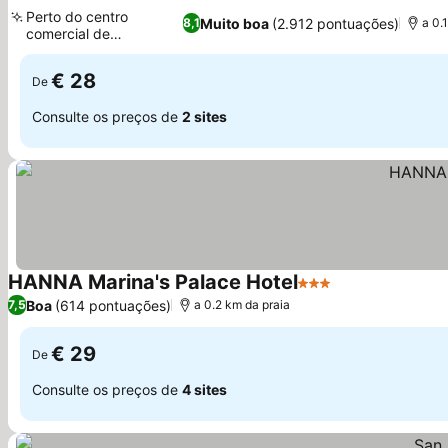
3 Estrelas
Ver preços
Perto do centro
Muito boa
(2.912 pontuações)
8,1
a 0.
comercial de
Ver preços
Canasvieiras
€ 28
De
Consulte os preços de
2 sites
HANNA Marina's Palace Hotel
3 Estrelas
Ver preços
Boa
(614 pontuações)
7,5
a 0.2 km da praia
€ 29
De
Consulte os preços de
4 sites