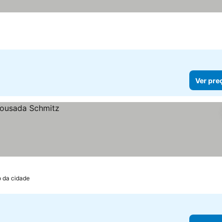
ços
Ver pre
o da cidade