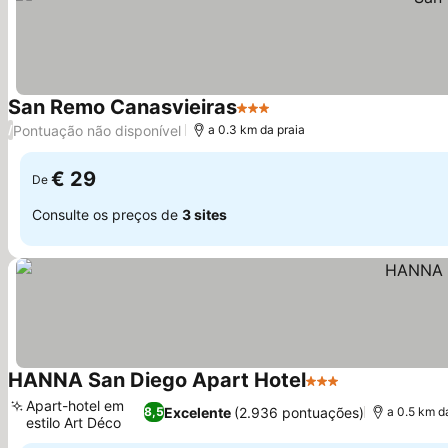
San Remo Canasvieiras
3 Estrelas
Ver preços
Pontuação não disponível
/
a 0.3 km da praia
€ 29
De
Consulte os preços de
3 sites
HANNA San Diego Apart Hotel
3 Estrelas
Ver preços
Apart-hotel em
Excelente
(2.936 pontuações)
8,5
a 0.5 km d
estilo Art Déco
Ver preços