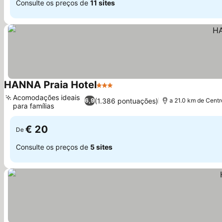
Consulte os preços de
11 sites
HANNA Praia Hotel
3 Estrelas
Ver preços
Acomodações ideais
(1.386 pontuações)
6,9
a 21.0 km de Centr
para famílias
Ver preços
€ 20
De
Consulte os preços de
5 sites