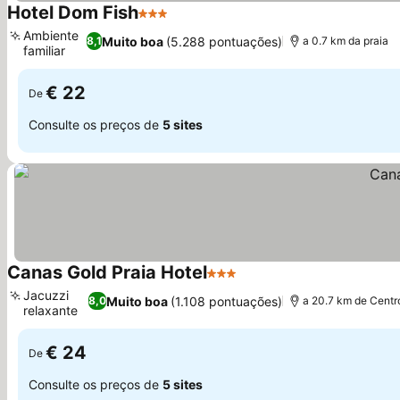
Hotel Dom Fish
3 Estrelas
Ver preços
Ambiente
Muito boa
(5.288 pontuações)
8,1
a 0.7 km da praia
familiar
Ver preços
€ 22
De
Consulte os preços de
5 sites
Canas Gold Praia Hotel
3 Estrelas
Ver preços
Jacuzzi
Muito boa
(1.108 pontuações)
8,0
a 20.7 km de Centr
relaxante
Ver preços
€ 24
De
Consulte os preços de
5 sites