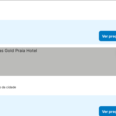
Ver pre
o da cidade
Ver pre