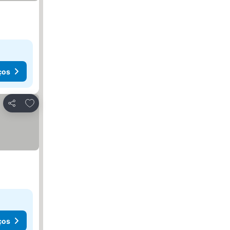
ços
Adicionar aos favoritos
Partilhar
ços