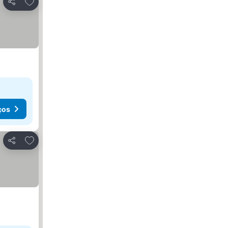
Adicionar aos favoritos
Partilhar
ços
Adicionar aos favoritos
Partilhar