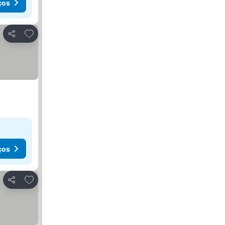
ços
Adicionar aos favoritos
Partilhar
ços
Adicionar aos favoritos
Partilhar