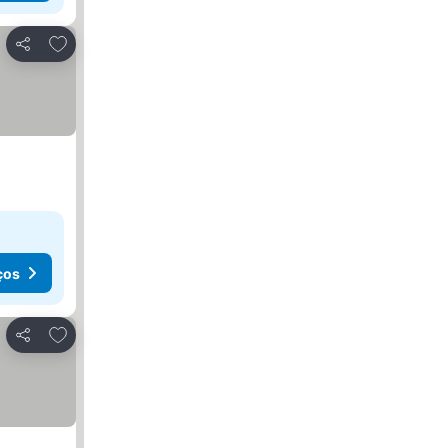
Adicionar aos favoritos
Partilhar
ços
Adicionar aos favoritos
Partilhar